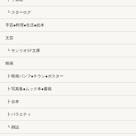
┗ スターログ
手芸●料理●生活●絵本
文芸
┗ サンリオSF文庫
映画
┣ 映画パンフ●チラシ●ポスター
┣ 写真集●ムック本●書籍
┣ 台本
┣ バラエティ
┗ 雑誌