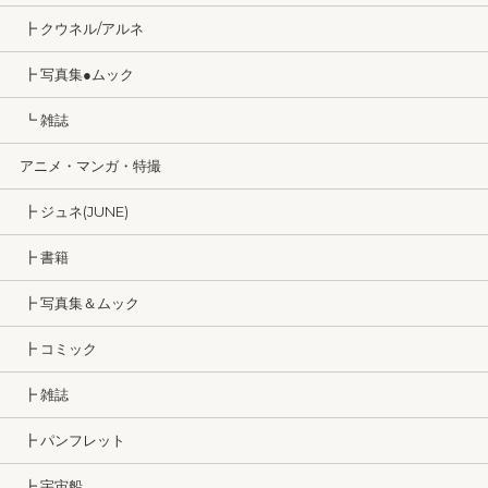
┣ クウネル/アルネ
┣ 写真集●ムック
┗ 雑誌
アニメ・マンガ・特撮
┣ ジュネ(JUNE)
┣ 書籍
┣ 写真集＆ムック
┣ コミック
┣ 雑誌
┣ パンフレット
┣ 宇宙船