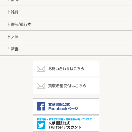
┣ 雑貨
┣ 書籍/単行本
┣ 文庫
┗ 新書