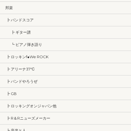
邦楽
┣ バンドスコア
┣ ギター譜
┗ ピアノ弾き語り
┣ ロッキンf●We ROCK
┣ アリーナ37℃
┣ バンドやろうぜ
┣ GB
┣ ロッキングオンジャパン他
┣ R＆Rニューズメーカー
┣ 音楽と人