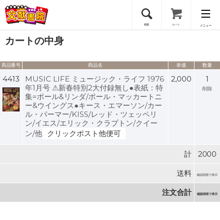
検索
カート
メニュー
カートの中身
会員登録
商品番号
商品名
単価
数量
ログイン
4413
MUSIC LIFE ミュージック・ライフ 1976
2,000
1
年1月号 ⚠新春特別2大付録無し●表紙：特
削除
集=ポール&リンダ/ポール・マッカートニ
ー&ウイングス●キース・エマーソン/カー
ル・パーマー/KISS/レッド・ツェッペリ
ン/イエス/エリック・クラプトン/クイー
ン/他
クリックポスト他便可
計
2000
送料
確認画面で表示
注文合計
確認画面で表示