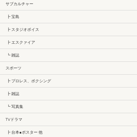
サブカルチャー
┣ 宝島
┣ スタジオボイス
┣ エスクァイア
┗ 雑誌
スポーツ
┣ プロレス、ボクシング
┣ 雑誌
┗ 写真集
TVドラマ
┣ 台本●ポスター 他