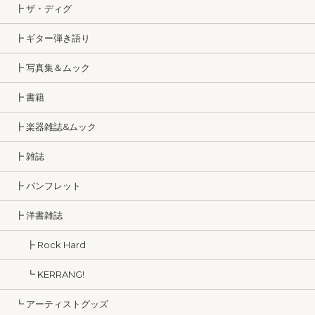
┣ ザ・ディグ
┣ ギター弾き語り
┣ 写真集＆ムック
┣ 書籍
┣ 楽器雑誌&ムック
┣ 雑誌
┣ パンフレット
┣ 洋書雑誌
┣ Rock Hard
┗ KERRANG!
┗ アーティストグッズ