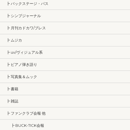
┣ バックステージ・パス
┣ シンプジャーナル
┣ 月刊カドカワ/ブレス
┣ ムジカ
┣ uv/ヴィジュアル系
┣ ピアノ弾き語り
┣ 写真集＆ムック
┣ 書籍
┣ 雑誌
┣ ファンクラブ会報 他
┣ BUCK-TICK会報