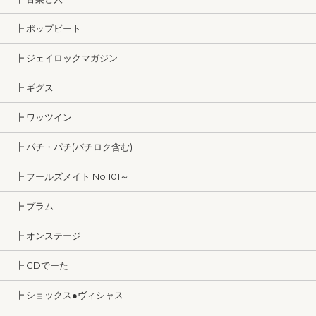
┣ ポップビート
┣ ジェイロックマガジン
┣ ギグス
┣ ワッツイン
┣ パチ・パチ(パチロク含む)
┣ フールズメイト No.101～
┣ プラム
┣ オンステージ
┣ CDでーた
┣ ショックス●ヴィシャス