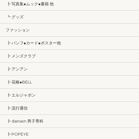
┣ 写真集●ムック●書籍 他
┗ グッズ
ファッション
┣ パンフ●カード●ポスター他
┣ メンズクラブ
┣ アンアン
┣ 花椿●BELL
┣ エルジャポン
┣ 流行通信
┣ dansen 男子専科
┣ POPEYE