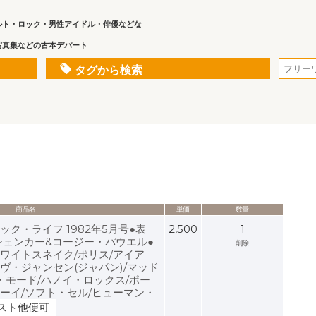
ルト・ロック・男性アイドル・俳優などな
写真集などの古本デパート
タグから検索
商品名
単価
数量
ージック・ライフ 1982年5月号●表
2,500
1
シェンカー&コージー・パウエル●
削除
ワイトスネイク/ポリス/アイア
ヴ・ジャンセン(ジャパン)/マッド
ュ・モード/ハノイ・ロックス/ポー
ーイ/ソフト・セル/ヒューマン・
スト他便可