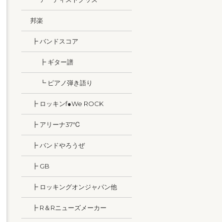
邦楽
┣ バンドスコア
┣ ギター譜
┗ ピアノ弾き語り
┣ ロッキンf●We ROCK
┣ アリーナ37℃
┣ バンドやろうぜ
┣ GB
┣ ロッキングオンジャパン他
┣ R＆Rニューズメーカー