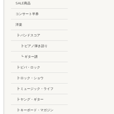
SALE商品
コンサート半券
洋楽
┣ バンドスコア
┣ ピアノ弾き語り
┗ ギター譜
┣ ビバ・ロック
┣ ロック・ショウ
┣ ミュージック・ライフ
┣ ヤング・ギター
┣ キーボード・マガジン