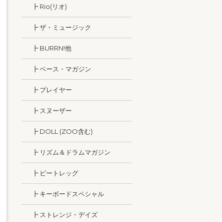
┣ Rio(リオ)
┣ ザ・ミュージック
┣ BURRN!他
┣ ベース・マガジン
┣ プレイヤー
┣ スヌーザー
┣ DOLL (ZOO含む)
┣ リズム＆ドラムマガジン
┣ ビートレッグ
┣ キーボードスペシャル
┣ ストレンジ・デイズ