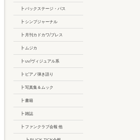
┣ バックステージ・パス
┣ シンプジャーナル
┣ 月刊カドカワ/ブレス
┣ ムジカ
┣ uv/ヴィジュアル系
┣ ピアノ弾き語り
┣ 写真集＆ムック
┣ 書籍
┣ 雑誌
┣ ファンクラブ会報 他
┣ BUCK-TICK会報