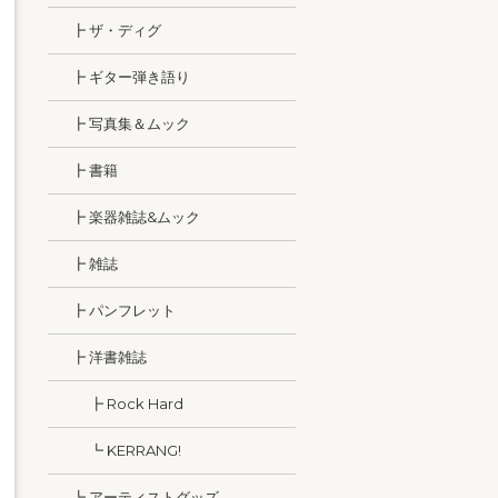
┣ ザ・ディグ
┣ ギター弾き語り
┣ 写真集＆ムック
┣ 書籍
┣ 楽器雑誌&ムック
┣ 雑誌
┣ パンフレット
┣ 洋書雑誌
┣ Rock Hard
┗ KERRANG!
┗ アーティストグッズ