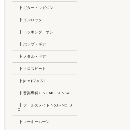
┣ ギター・マガジン
┣ インロック
┣ ロッキング・オン
┣ ポップ・ギア
┣ メタル・ギア
┣ クロスビート
┣ jam (ジャム)
┣ 音楽専科 ONGAKUSENKA
┣ フールズメイト No.1～No.10
0
┣ マーキームーン