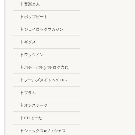
┣ 音楽と人
┣ ポップビート
┣ ジェイロックマガジン
┣ ギグス
┣ ワッツイン
┣ パチ・パチ(パチロク含む)
┣ フールズメイト No.101～
┣ プラム
┣ オンステージ
┣ CDでーた
┣ ショックス●ヴィシャス