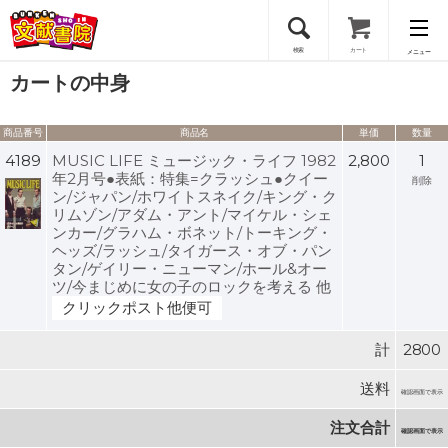
検索
カート
メニュー
カートの中身
会員登録
商品番号
商品名
単価
数量
ログイン
4189
MUSIC LIFE ミュージック・ライフ 1982
2,800
1
年2月号●表紙：特集=クラッシュ●クイー
削除
ン/ジャパン/ホワイトスネイク/キング・ク
リムゾン/アダム・アント/マイケル・シェ
ンカー/グラハム・ボネット/トーキング・
ヘッズ/ラッシュ/タイガース・オブ・パン
タン/ゲイリー・ニューマン/ホール&オー
ツ/今まじめに女の子のロックを考える 他
クリックポスト他便可
計
2800
送料
確認画面で表示
注文合計
確認画面で表示