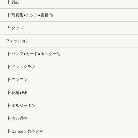
┣ 雑誌
┣ 写真集●ムック●書籍 他
┗ グッズ
ファッション
┣ パンフ●カード●ポスター他
┣ メンズクラブ
┣ アンアン
┣ 花椿●BELL
┣ エルジャポン
┣ 流行通信
┣ dansen 男子専科