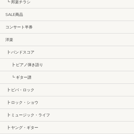
┗ 邦楽チラシ
SALE商品
コンサート半券
洋楽
┣ バンドスコア
┣ ピアノ弾き語り
┗ ギター譜
┣ ビバ・ロック
┣ ロック・ショウ
┣ ミュージック・ライフ
┣ ヤング・ギター