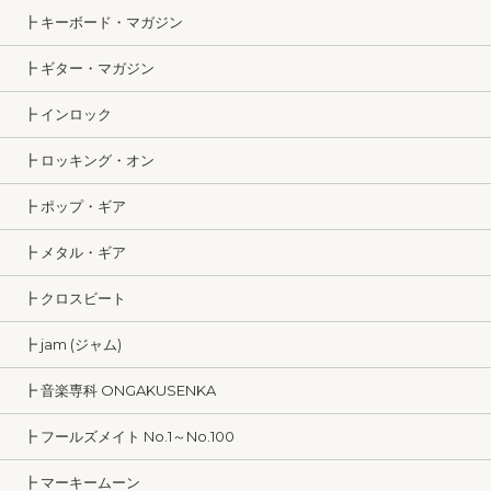
┣ キーボード・マガジン
┣ ギター・マガジン
┣ インロック
┣ ロッキング・オン
┣ ポップ・ギア
┣ メタル・ギア
┣ クロスビート
┣ jam (ジャム)
┣ 音楽専科 ONGAKUSENKA
┣ フールズメイト No.1～No.100
┣ マーキームーン