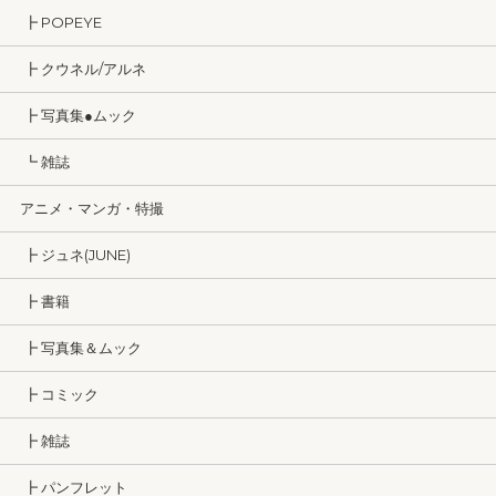
┣ POPEYE
┣ クウネル/アルネ
┣ 写真集●ムック
┗ 雑誌
アニメ・マンガ・特撮
┣ ジュネ(JUNE)
┣ 書籍
┣ 写真集＆ムック
┣ コミック
┣ 雑誌
┣ パンフレット