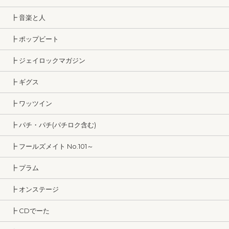
┣ 音楽と人
┣ ポップビート
┣ ジェイロックマガジン
┣ ギグス
┣ ワッツイン
┣ パチ・パチ(パチロク含む)
┣ フールズメイト No.101～
┣ プラム
┣ オンステージ
┣ CDでーた