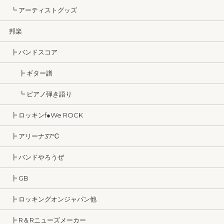
┗ アーティストグッズ
邦楽
┣ バンドスコア
┣ ギター譜
┗ ピアノ弾き語り
┣ ロッキンf●We ROCK
┣ アリーナ37℃
┣ バンドやろうぜ
┣ GB
┣ ロッキングオンジャパン他
┣ R＆Rニューズメーカー