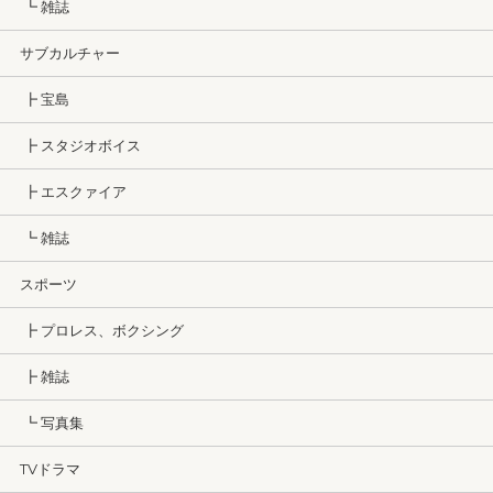
┗ 雑誌
サブカルチャー
┣ 宝島
┣ スタジオボイス
┣ エスクァイア
┗ 雑誌
スポーツ
┣ プロレス、ボクシング
┣ 雑誌
┗ 写真集
TVドラマ