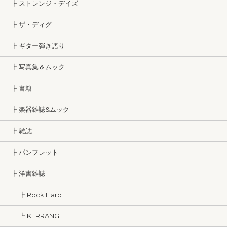
┣ ストレンジ・デイズ
┣ ザ・ディグ
┣ ギター弾き語り
┣ 写真集＆ムック
┣ 書籍
┣ 楽器雑誌&ムック
┣ 雑誌
┣ パンフレット
┣ 洋書雑誌
┣ Rock Hard
┗ KERRANG!