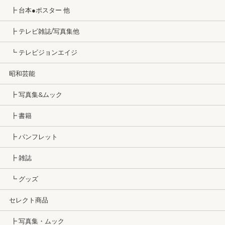
┣ 台本●ポスター 他
┣ テレビ雑誌/写真集他
┗ テレビジョンエイジ
昭和芸能
┣ 写真集&ムック
┣ 書籍
┣ パンフレット
┣ 雑誌
┗ グッズ
セレクト商品
┣ 写真集・ムック