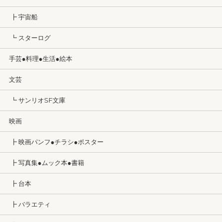
┣ 宇宙船
┗ スターログ
手芸●料理●生活●絵本
文芸
┗ サンリオSF文庫
映画
┣ 映画パンフ●チラシ●ポスター
┣ 写真集●ムック本●書籍
┣ 台本
┣ バラエティ