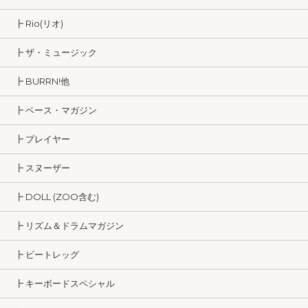
┣ Rio(リオ)
┣ ザ・ミュージック
┣ BURRN!他
┣ ベース・マガジン
┣ プレイヤー
┣ スヌーザー
┣ DOLL (ZOO含む)
┣ リズム＆ドラムマガジン
┣ ビートレッグ
┣ キーボードスペシャル