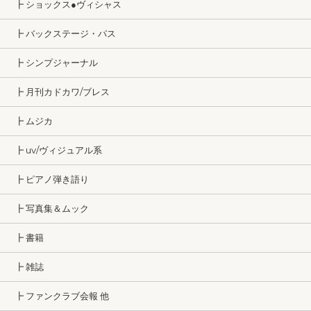
┣ ショックス●ヴィシャス
┣ バックステージ・パス
┣ シンプジャーナル
┣ 月刊カドカワ/ブレス
┣ ムジカ
┣ uv/ヴィジュアル系
┣ ピアノ弾き語り
┣ 写真集＆ムック
┣ 書籍
┣ 雑誌
┣ ファンクラブ会報 他