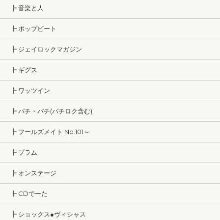
┣ 音楽と人
┣ ポップビート
┣ ジェイロックマガジン
┣ ギグス
┣ ワッツイン
┣ パチ・パチ(パチロク含む)
┣ フールズメイト No.101～
┣ プラム
┣ オンステージ
┣ CDでーた
┣ ショックス●ヴィシャス