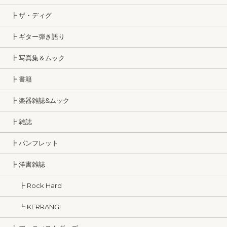
┣ ザ・ディグ
┣ ギター弾き語り
┣ 写真集＆ムック
┣ 書籍
┣ 楽器雑誌&ムック
┣ 雑誌
┣ パンフレット
┣ 洋書雑誌
┣ Rock Hard
┗ KERRANG!