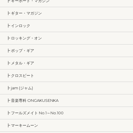
┣ キーボード・マガジン
┣ ギター・マガジン
┣ インロック
┣ ロッキング・オン
┣ ポップ・ギア
┣ メタル・ギア
┣ クロスビート
┣ jam (ジャム)
┣ 音楽専科 ONGAKUSENKA
┣ フールズメイト No.1～No.100
┣ マーキームーン