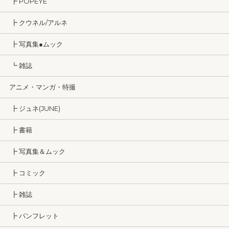
┣ POPEYE
┣ クウネル/アルネ
┣ 写真集●ムック
┗ 雑誌
アニメ・マンガ・特撮
┣ ジュネ(JUNE)
┣ 書籍
┣ 写真集＆ムック
┣ コミック
┣ 雑誌
┣ パンフレット