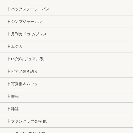
┣ バックステージ・パス
┣ シンプジャーナル
┣ 月刊カドカワ/ブレス
┣ ムジカ
┣ uv/ヴィジュアル系
┣ ピアノ弾き語り
┣ 写真集＆ムック
┣ 書籍
┣ 雑誌
┣ ファンクラブ会報 他