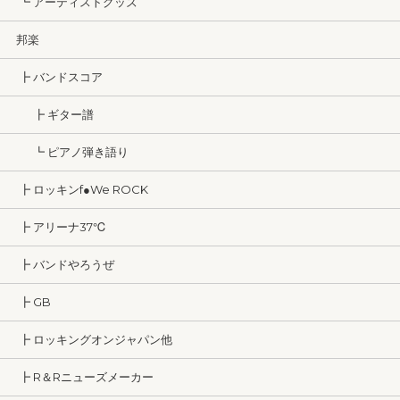
┗ アーティストグッズ
邦楽
┣ バンドスコア
┣ ギター譜
┗ ピアノ弾き語り
┣ ロッキンf●We ROCK
┣ アリーナ37℃
┣ バンドやろうぜ
┣ GB
┣ ロッキングオンジャパン他
┣ R＆Rニューズメーカー