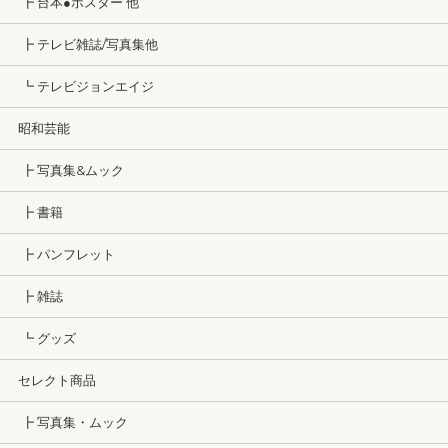
┣ 台本●ポスター 他
┣ テレビ雑誌/写真集他
┗ テレビジョンエイジ
昭和芸能
┣ 写真集&ムック
┣ 書籍
┣ パンフレット
┣ 雑誌
┗ グッズ
セレクト商品
┣ 写真集・ムック