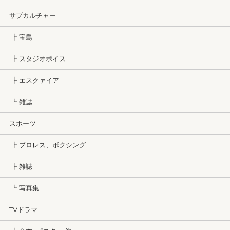
サブカルチャー
┣ 宝島
┣ スタジオボイス
┣ エスクァイア
┗ 雑誌
スポーツ
┣ プロレス、ボクシング
┣ 雑誌
┗ 写真集
TVドラマ