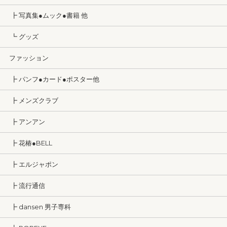
┣ 写真集●ムック●書籍 他
┗ グッズ
ファッション
┣ パンフ●カード●ポスター他
┣ メンズクラブ
┣ アンアン
┣ 花椿●BELL
┣ エルジャポン
┣ 流行通信
┣ dansen 男子専科