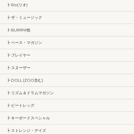
┣ Rio(リオ)
┣ ザ・ミュージック
┣ BURRN!他
┣ ベース・マガジン
┣ プレイヤー
┣ スヌーザー
┣ DOLL (ZOO含む)
┣ リズム＆ドラムマガジン
┣ ビートレッグ
┣ キーボードスペシャル
┣ ストレンジ・デイズ