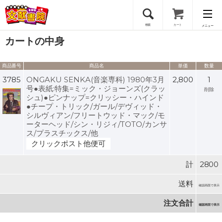
検索
カート
メニュー
カートの中身
会員登録
商品番号
商品名
単価
数量
ログイン
3785
ONGAKU SENKA(音楽専科) 1980年3月
2,800
1
号●表紙:特集=ミック・ジョーンズ(クラッ
削除
シュ)●ピンナップ=クリッシー・ハインド
●チープ・トリック/ガール/デヴィッド・
シルヴィアン/フリートウッド・マック/モ
ーターヘッド/シン・リジィ/TOTO/カンサ
ス/プラスチックス/他
クリックポスト他便可
計
2800
送料
確認画面で表示
注文合計
確認画面で表示