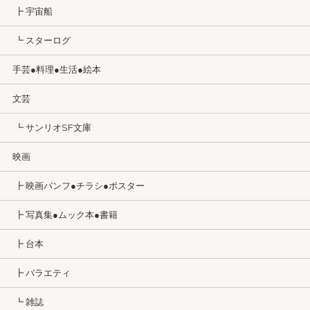
┣ 宇宙船
┗ スターログ
手芸●料理●生活●絵本
文芸
┗ サンリオSF文庫
映画
┣ 映画パンフ●チラシ●ポスター
┣ 写真集●ムック本●書籍
┣ 台本
┣ バラエティ
┗ 雑誌