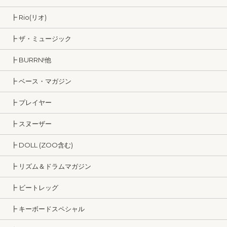
┣ Rio(リオ)
┣ ザ・ミュージック
┣ BURRN!他
┣ ベース・マガジン
┣ プレイヤー
┣ スヌーザー
┣ DOLL (ZOO含む)
┣ リズム＆ドラムマガジン
┣ ビートレッグ
┣ キーボードスペシャル