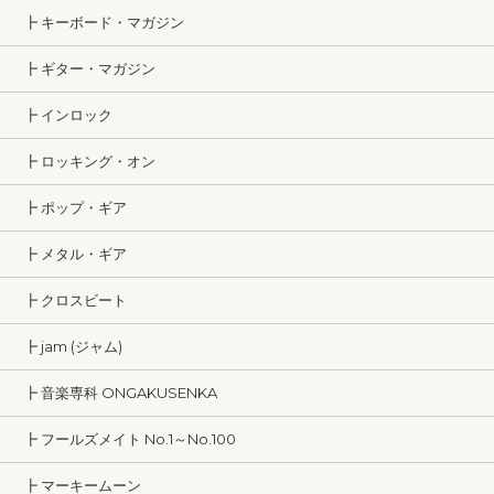
┣ キーボード・マガジン
┣ ギター・マガジン
┣ インロック
┣ ロッキング・オン
┣ ポップ・ギア
┣ メタル・ギア
┣ クロスビート
┣ jam (ジャム)
┣ 音楽専科 ONGAKUSENKA
┣ フールズメイト No.1～No.100
┣ マーキームーン