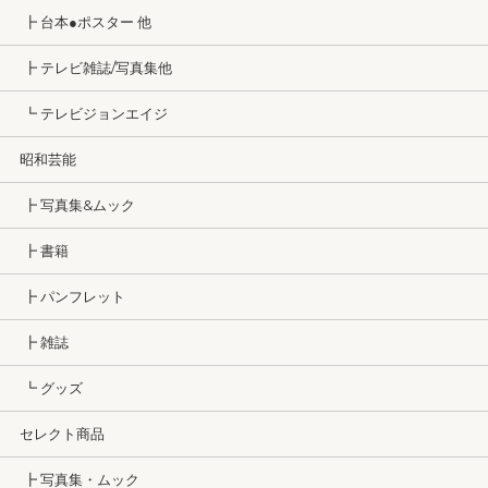
┣ 台本●ポスター 他
┣ テレビ雑誌/写真集他
┗ テレビジョンエイジ
昭和芸能
┣ 写真集&ムック
┣ 書籍
┣ パンフレット
┣ 雑誌
┗ グッズ
セレクト商品
┣ 写真集・ムック