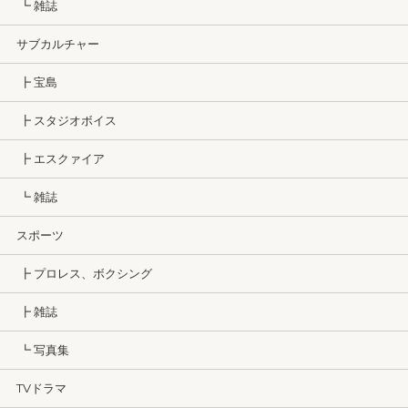
┗ 雑誌
サブカルチャー
┣ 宝島
┣ スタジオボイス
┣ エスクァイア
┗ 雑誌
スポーツ
┣ プロレス、ボクシング
┣ 雑誌
┗ 写真集
TVドラマ