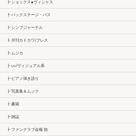
┣ ショックス●ヴィシャス
┣ バックステージ・パス
┣ シンプジャーナル
┣ 月刊カドカワ/ブレス
┣ ムジカ
┣ uv/ヴィジュアル系
┣ ピアノ弾き語り
┣ 写真集＆ムック
┣ 書籍
┣ 雑誌
┣ ファンクラブ会報 他