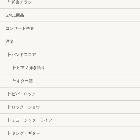
┗ 邦楽チラシ
SALE商品
コンサート半券
洋楽
┣ バンドスコア
┣ ピアノ弾き語り
┗ ギター譜
┣ ビバ・ロック
┣ ロック・ショウ
┣ ミュージック・ライフ
┣ ヤング・ギター