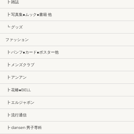
┣ 雑誌
┣ 写真集●ムック●書籍 他
┗ グッズ
ファッション
┣ パンフ●カード●ポスター他
┣ メンズクラブ
┣ アンアン
┣ 花椿●BELL
┣ エルジャポン
┣ 流行通信
┣ dansen 男子専科