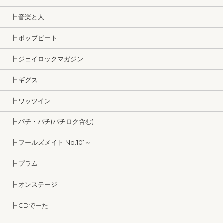
┣ 音楽と人
┣ ポップビート
┣ ジェイロックマガジン
┣ ギグス
┣ ワッツイン
┣ パチ・パチ(パチロク含む)
┣ フールズメイト No.101～
┣ プラム
┣ オンステージ
┣ CDでーた