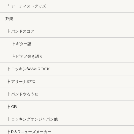
┗ アーティストグッズ
邦楽
┣ バンドスコア
┣ ギター譜
┗ ピアノ弾き語り
┣ ロッキンf●We ROCK
┣ アリーナ37℃
┣ バンドやろうぜ
┣ GB
┣ ロッキングオンジャパン他
┣ R＆Rニューズメーカー