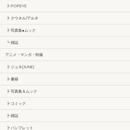
┣ POPEYE
┣ クウネル/アルネ
┣ 写真集●ムック
┗ 雑誌
アニメ・マンガ・特撮
┣ ジュネ(JUNE)
┣ 書籍
┣ 写真集＆ムック
┣ コミック
┣ 雑誌
┣ パンフレット