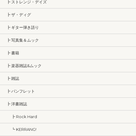
┣ ストレンジ・デイズ
┣ ザ・ディグ
┣ ギター弾き語り
┣ 写真集＆ムック
┣ 書籍
┣ 楽器雑誌&ムック
┣ 雑誌
┣ パンフレット
┣ 洋書雑誌
┣ Rock Hard
┗ KERRANG!