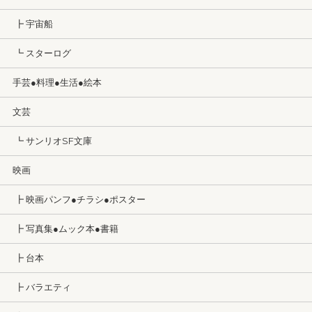
┣ 宇宙船
┗ スターログ
手芸●料理●生活●絵本
文芸
┗ サンリオSF文庫
映画
┣ 映画パンフ●チラシ●ポスター
┣ 写真集●ムック本●書籍
┣ 台本
┣ バラエティ