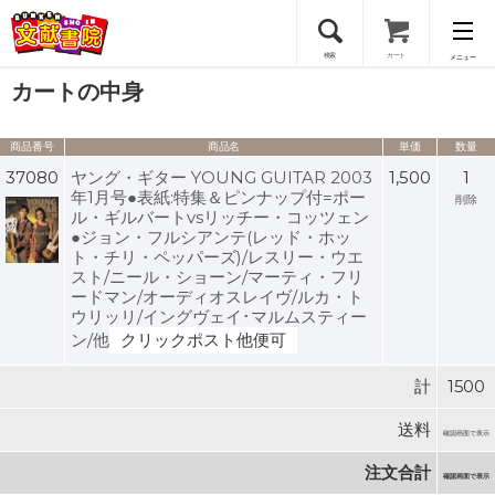
検索
カート
メニュー
カートの中身
会員登録
商品番号
商品名
単価
数量
ログイン
37080
ヤング・ギター YOUNG GUITAR 2003
1,500
1
年1月号●表紙:特集＆ピンナップ付=ポー
削除
ル・ギルバートvsリッチー・コッツェン
●ジョン・フルシアンテ(レッド・ホッ
ト・チリ・ペッパーズ)/レスリー・ウエ
スト/ニール・ショーン/マーティ・フリ
ードマン/オーディオスレイヴ/ルカ・ト
ウリッリ/イングヴェイ･マルムスティー
ン/他
クリックポスト他便可
計
1500
送料
確認画面で表示
注文合計
確認画面で表示