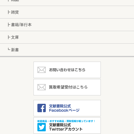
┣ 雑貨
┣ 書籍/単行本
┣ 文庫
┗ 新書