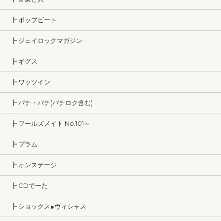
┣ ポップビート
┣ ジェイロックマガジン
┣ ギグス
┣ ワッツイン
┣ パチ・パチ(パチロク含む)
┣ フールズメイト No.101～
┣ プラム
┣ オンステージ
┣ CDでーた
┣ ショックス●ヴィシャス