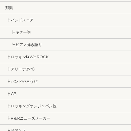
邦楽
┣ バンドスコア
┣ ギター譜
┗ ピアノ弾き語り
┣ ロッキンf●We ROCK
┣ アリーナ37℃
┣ バンドやろうぜ
┣ GB
┣ ロッキングオンジャパン他
┣ R＆Rニューズメーカー
┣ 音楽と人