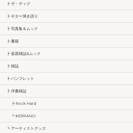
┣ ザ・ディグ
┣ ギター弾き語り
┣ 写真集＆ムック
┣ 書籍
┣ 楽器雑誌&ムック
┣ 雑誌
┣ パンフレット
┣ 洋書雑誌
┣ Rock Hard
┗ KERRANG!
┗ アーティストグッズ