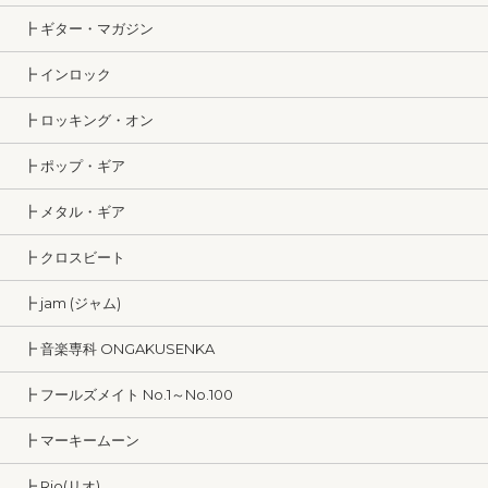
┣ ギター・マガジン
┣ インロック
┣ ロッキング・オン
┣ ポップ・ギア
┣ メタル・ギア
┣ クロスビート
┣ jam (ジャム)
┣ 音楽専科 ONGAKUSENKA
┣ フールズメイト No.1～No.100
┣ マーキームーン
┣ Rio(リオ)