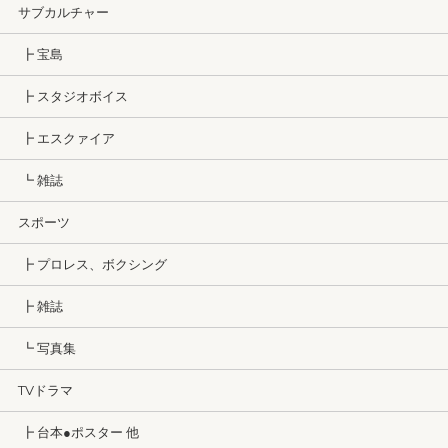
サブカルチャー
┣ 宝島
┣ スタジオボイス
┣ エスクァイア
┗ 雑誌
スポーツ
┣ プロレス、ボクシング
┣ 雑誌
┗ 写真集
TVドラマ
┣ 台本●ポスター 他