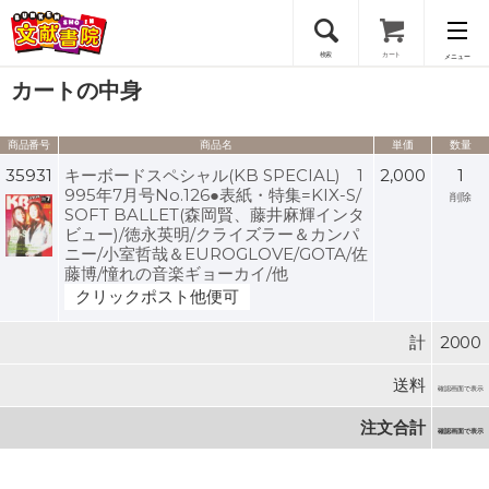
検索
カート
メニュー
カートの中身
会員登録
商品番号
商品名
単価
数量
ログイン
35931
キーボードスペシャル(KB SPECIAL) 1
2,000
1
995年7月号No.126●表紙・特集=KIX-S/
削除
SOFT BALLET(森岡賢、藤井麻輝インタ
ビュー)/徳永英明/クライズラー＆カンパ
ニー/小室哲哉＆EUROGLOVE/GOTA/佐
藤博/憧れの音楽ギョーカイ/他
クリックポスト他便可
計
2000
送料
確認画面で表示
注文合計
確認画面で表示