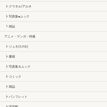
┣ クウネル/アルネ
┣ 写真集●ムック
┗ 雑誌
アニメ・マンガ・特撮
┣ ジュネ(JUNE)
┣ 書籍
┣ 写真集＆ムック
┣ コミック
┣ 雑誌
┣ パンフレット
┣ 宇宙船