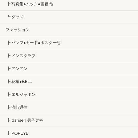
┣ 写真集●ムック●書籍 他
┗ グッズ
ファッション
┣ パンフ●カード●ポスター他
┣ メンズクラブ
┣ アンアン
┣ 花椿●BELL
┣ エルジャポン
┣ 流行通信
┣ dansen 男子専科
┣ POPEYE