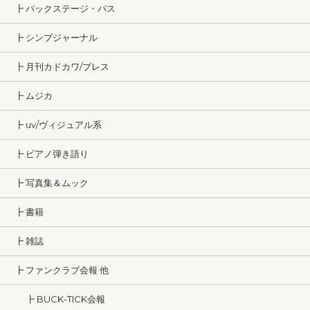
┣ バックステージ・パス
┣ シンプジャーナル
┣ 月刊カドカワ/ブレス
┣ ムジカ
┣ uv/ヴィジュアル系
┣ ピアノ弾き語り
┣ 写真集＆ムック
┣ 書籍
┣ 雑誌
┣ ファンクラブ会報 他
┣ BUCK-TICK会報