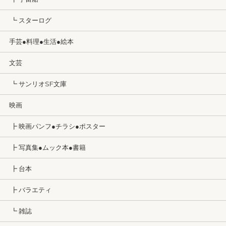
┗ スターログ
手芸●料理●生活●絵本
文芸
┗ サンリオSF文庫
映画
┣ 映画パンフ●チラシ●ポスター
┣ 写真集●ムック本●書籍
┣ 台本
┣ バラエティ
┗ 雑誌