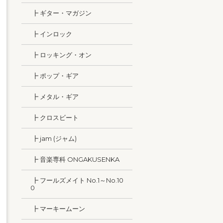
┣ ギター・マガジン
┣ インロック
┣ ロッキング・オン
┣ ポップ・ギア
┣ メタル・ギア
┣ クロスビート
┣ jam (ジャム)
┣ 音楽専科 ONGAKUSENKA
┣ フールズメイト No.1～No.10
0
┣ マーキームーン