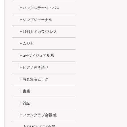
┣ バックステージ・パス
┣ シンプジャーナル
┣ 月刊カドカワ/ブレス
┣ ムジカ
┣ uv/ヴィジュアル系
┣ ピアノ弾き語り
┣ 写真集＆ムック
┣ 書籍
┣ 雑誌
┣ ファンクラブ会報 他
┣ BUCK-TICK会報