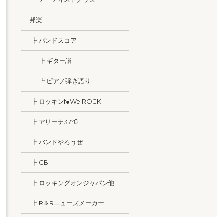
邦楽
┣ バンドスコア
┣ ギター譜
┗ ピアノ弾き語り
┣ ロッキンf●We ROCK
┣ アリーナ37℃
┣ バンドやろうぜ
┣ GB
┣ ロッキングオンジャパン他
┣ R＆Rニューズメーカー