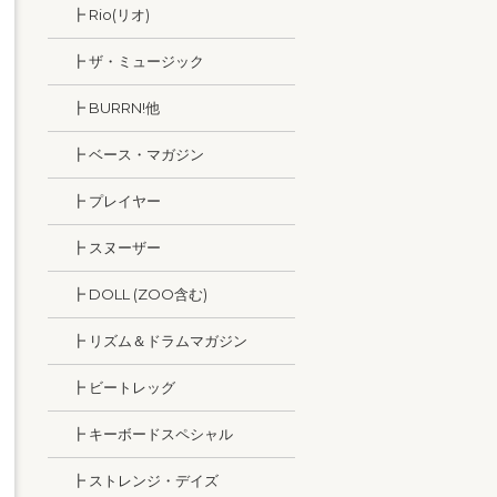
┣ Rio(リオ)
┣ ザ・ミュージック
┣ BURRN!他
┣ ベース・マガジン
┣ プレイヤー
┣ スヌーザー
┣ DOLL (ZOO含む)
┣ リズム＆ドラムマガジン
┣ ビートレッグ
┣ キーボードスペシャル
┣ ストレンジ・デイズ