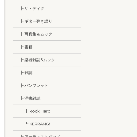
┣ ザ・ディグ
┣ ギター弾き語り
┣ 写真集＆ムック
┣ 書籍
┣ 楽器雑誌&ムック
┣ 雑誌
┣ パンフレット
┣ 洋書雑誌
┣ Rock Hard
┗ KERRANG!
┗ アーティストグッズ