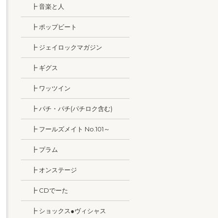
┣ 音楽と人
┣ ポップビート
┣ ジェイロックマガジン
┣ ギグス
┣ ワッツイン
┣ パチ・パチ(パチロク含む)
┣ フールズメイト No.101～
┣ プラム
┣ オンステージ
┣ CDでーた
┣ ショックス●ヴィシャス