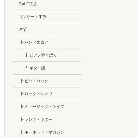
SALE商品
コンサート半券
洋楽
┣ バンドスコア
┣ ピアノ弾き語り
┗ ギター譜
┣ ビバ・ロック
┣ ロック・ショウ
┣ ミュージック・ライフ
┣ ヤング・ギター
┣ キーボード・マガジン