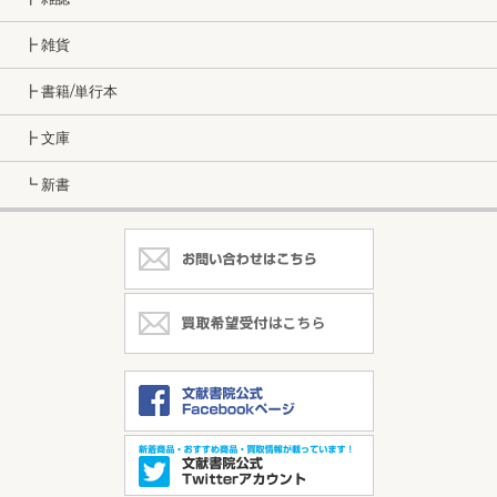
┣ 雑貨
┣ 書籍/単行本
┣ 文庫
┗ 新書