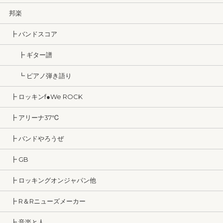
邦楽
┣ バンドスコア
┣ ギター譜
┗ ピアノ弾き語り
┣ ロッキンf●We ROCK
┣ アリーナ37℃
┣ バンドやろうぜ
┣ GB
┣ ロッキングオンジャパン他
┣ R＆Rニューズメーカー
┣ 音楽と人