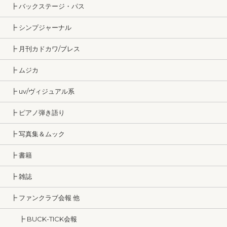
┣ バックステージ・パス
┣ シンプジャーナル
┣ 月刊カドカワ/ブレス
┣ ムジカ
┣ uv/ヴィジュアル系
┣ ピアノ弾き語り
┣ 写真集＆ムック
┣ 書籍
┣ 雑誌
┣ ファンクラブ会報 他
┣ BUCK-TICK会報