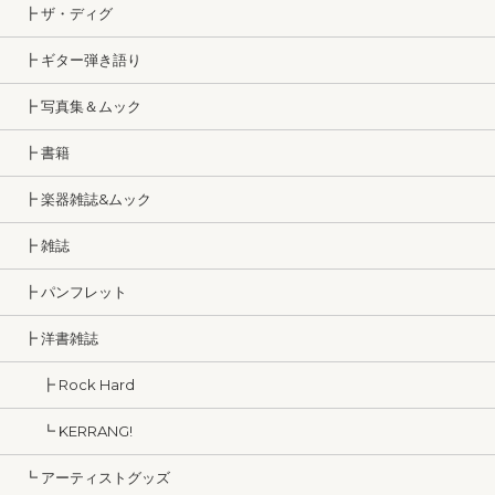
┣ ザ・ディグ
┣ ギター弾き語り
┣ 写真集＆ムック
┣ 書籍
┣ 楽器雑誌&ムック
┣ 雑誌
┣ パンフレット
┣ 洋書雑誌
┣ Rock Hard
┗ KERRANG!
┗ アーティストグッズ