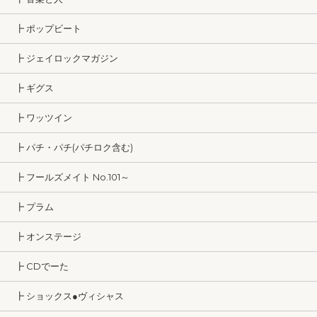
┣ ポップビート
┣ ジェイロックマガジン
┣ ギグス
┣ ワッツイン
┣ パチ・パチ(パチロク含む)
┣ フールズメイト No.101～
┣ プラム
┣ オンステージ
┣ CDでーた
┣ ショックス●ヴィシャス