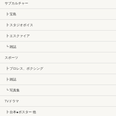
サブカルチャー
┣ 宝島
┣ スタジオボイス
┣ エスクァイア
┗ 雑誌
スポーツ
┣ プロレス、ボクシング
┣ 雑誌
┗ 写真集
TVドラマ
┣ 台本●ポスター 他