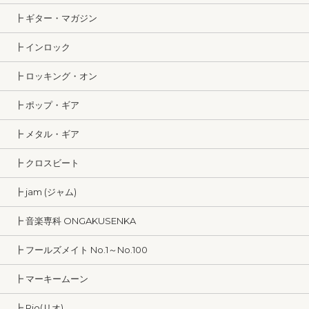
┣ ギター・マガジン
┣ インロック
┣ ロッキング・オン
┣ ポップ・ギア
┣ メタル・ギア
┣ クロスビート
┣ jam (ジャム)
┣ 音楽専科 ONGAKUSENKA
┣ フールズメイト No.1～No.100
┣ マーキームーン
┣ Rio(リオ)