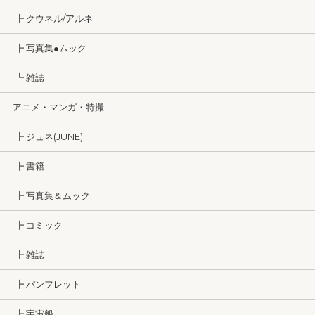
┣ クウネル/アルネ
┣ 写真集●ムック
┗ 雑誌
アニメ・マンガ・特撮
┣ ジュネ(JUNE)
┣ 書籍
┣ 写真集＆ムック
┣ コミック
┣ 雑誌
┣ パンフレット
┣ 宇宙船