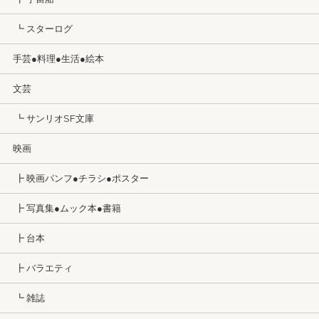
┗ スターログ
手芸●料理●生活●絵本
文芸
┗ サンリオSF文庫
映画
┣ 映画パンフ●チラシ●ポスター
┣ 写真集●ムック本●書籍
┣ 台本
┣ バラエティ
┗ 雑誌