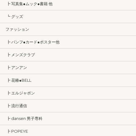
┣ 写真集●ムック●書籍 他
┗ グッズ
ファッション
┣ パンフ●カード●ポスター他
┣ メンズクラブ
┣ アンアン
┣ 花椿●BELL
┣ エルジャポン
┣ 流行通信
┣ dansen 男子専科
┣ POPEYE