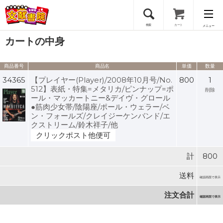
検索
カート
メニュー
カートの中身
会員登録
商品番号
商品名
単価
数量
ログイン
34365
【プレイヤー(Player)/2008年10月号/No.
800
1
512】表紙・特集=メタリカ/ピンナップ=ポ
削除
ール・マッカートニー&デイヴ・グロール
●筋肉少女帯/陰陽座/ポール・ウェラー/ベ
ン・フォールズ/クレイジーケンバンド/エ
クストリーム/鈴木祥子/他
クリックポスト他便可
計
800
送料
確認画面で表示
注文合計
確認画面で表示