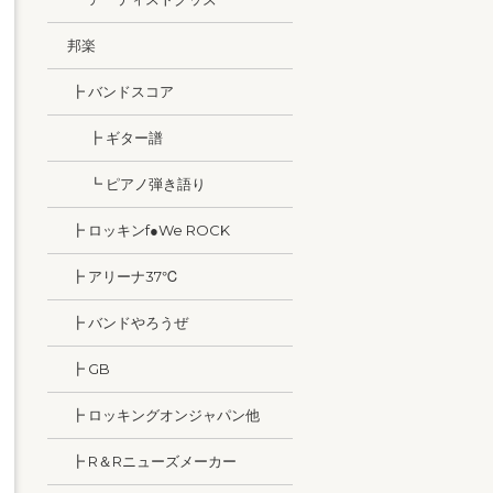
邦楽
┣ バンドスコア
┣ ギター譜
┗ ピアノ弾き語り
┣ ロッキンf●We ROCK
┣ アリーナ37℃
┣ バンドやろうぜ
┣ GB
┣ ロッキングオンジャパン他
┣ R＆Rニューズメーカー