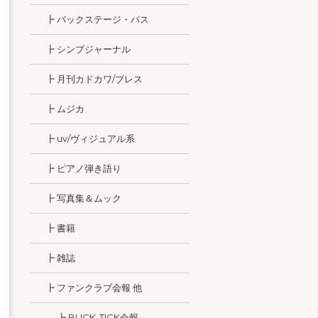
┣ バックステージ・パス
┣ シンプジャーナル
┣ 月刊カドカワ/ブレス
┣ ムジカ
┣ uv/ヴィジュアル系
┣ ピアノ弾き語り
┣ 写真集＆ムック
┣ 書籍
┣ 雑誌
┣ ファンクラブ会報 他
┣ BUCK-TICK会報