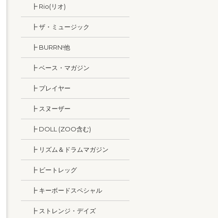
┣ Rio(リオ)
┣ ザ・ミュージック
┣ BURRN!他
┣ ベース・マガジン
┣ プレイヤー
┣ スヌーザー
┣ DOLL (ZOO含む)
┣ リズム＆ドラムマガジン
┣ ビートレッグ
┣ キーボードスペシャル
┣ ストレンジ・デイズ