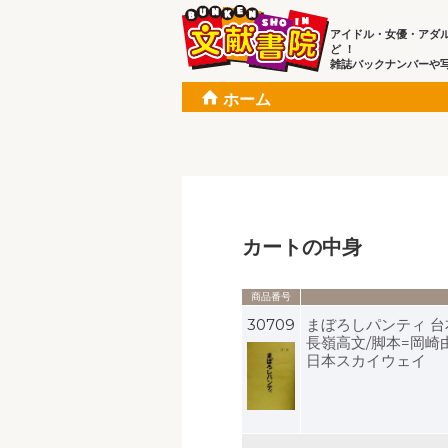
アイドル・女優・アダ
ど ！
雑誌バックナンバーや
ホーム
カートの中身
商品番号
30709
まぼろしパンティ 台
長嶺高文/脚本=岡崎
日本スカイウェイ