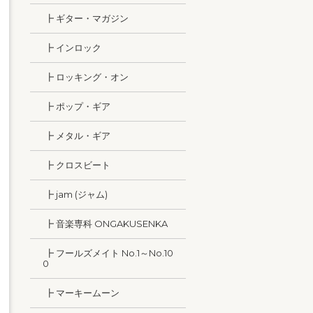
┣ ギター・マガジン
┣ インロック
┣ ロッキング・オン
┣ ポップ・ギア
┣ メタル・ギア
┣ クロスビート
┣ jam (ジャム)
┣ 音楽専科 ONGAKUSENKA
┣ フールズメイト No.1～No.10
0
┣ マーキームーン