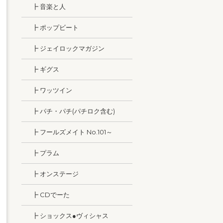
┣ 音楽と人
┣ ポップビート
┣ ジェイロックマガジン
┣ ギグス
┣ ワッツイン
┣ パチ・パチ(パチロク含む)
┣ フールズメイト No.101～
┣ プラム
┣ オンステージ
┣ CDでーた
┣ ショックス●ヴィシャス