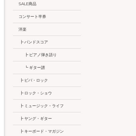
SALE商品
コンサート半券
洋楽
┣ バンドスコア
┣ ピアノ弾き語り
┗ ギター譜
┣ ビバ・ロック
┣ ロック・ショウ
┣ ミュージック・ライフ
┣ ヤング・ギター
┣ キーボード・マガジン