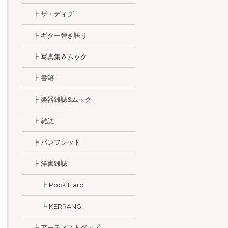
┣ ザ・ディグ
┣ ギター弾き語り
┣ 写真集＆ムック
┣ 書籍
┣ 楽器雑誌&ムック
┣ 雑誌
┣ パンフレット
┣ 洋書雑誌
┣ Rock Hard
┗ KERRANG!
┗ アーティストグッズ