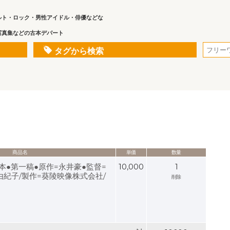
ルト・ロック・男性アイドル・俳優などな
写真集などの古本デパート
タグから検索
商品名
単価
数量
本●第一稿●原作=永井豪●監督=
10,000
1
由紀子/製作=葵陵映像株式会社/
削除