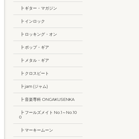
┣ ギター・マガジン
┣ インロック
┣ ロッキング・オン
┣ ポップ・ギア
┣ メタル・ギア
┣ クロスビート
┣ jam (ジャム)
┣ 音楽専科 ONGAKUSENKA
┣ フールズメイト No.1～No.10
0
┣ マーキームーン