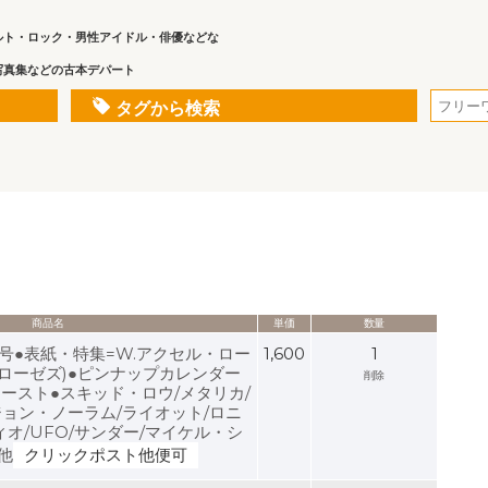
ルト・ロック・男性アイドル・俳優などな
写真集などの古本デパート
タグから検索
商品名
単価
数量
年3月号●表紙・特集=W.アクセル・ロー
1,600
1
ローゼズ)●ピンナップカレンダー
削除
ースト●スキッド・ロウ/メタリカ/
ジョン・ノーラム/ライオット/ロニ
オ/UFO/サンダー/マイケル・シ
他
クリックポスト他便可