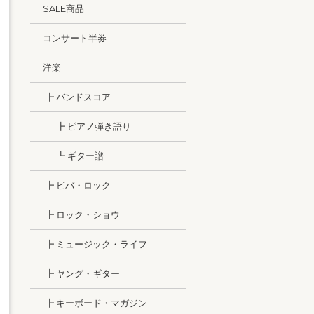
SALE商品
コンサート半券
洋楽
┣ バンドスコア
┣ ピアノ弾き語り
┗ ギター譜
┣ ビバ・ロック
┣ ロック・ショウ
┣ ミュージック・ライフ
┣ ヤング・ギター
┣ キーボード・マガジン