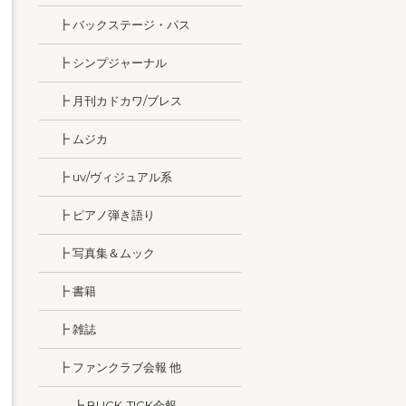
┣ バックステージ・パス
┣ シンプジャーナル
┣ 月刊カドカワ/ブレス
┣ ムジカ
┣ uv/ヴィジュアル系
┣ ピアノ弾き語り
┣ 写真集＆ムック
┣ 書籍
┣ 雑誌
┣ ファンクラブ会報 他
┣ BUCK-TICK会報