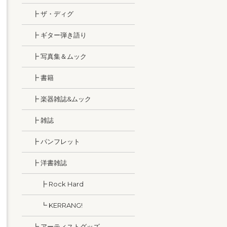
┣ ザ・ディグ
┣ ギター弾き語り
┣ 写真集＆ムック
┣ 書籍
┣ 楽器雑誌&ムック
┣ 雑誌
┣ パンフレット
┣ 洋書雑誌
┣ Rock Hard
┗ KERRANG!
┗ アーティストグッズ