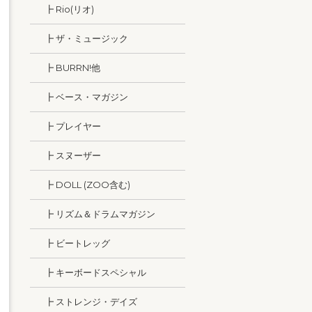
┣ Rio(リオ)
┣ ザ・ミュージック
┣ BURRN!他
┣ ベース・マガジン
┣ プレイヤー
┣ スヌーザー
┣ DOLL (ZOO含む)
┣ リズム＆ドラムマガジン
┣ ビートレッグ
┣ キーボードスペシャル
┣ ストレンジ・デイズ