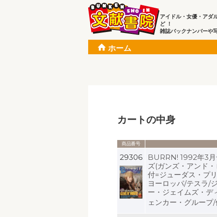
アイドル・女優・アダ
ど ！
雑誌バックナンバーや
ホーム
カートの中身
商品番号
29306
BURRN! 1992
ズ(ガンズ・アンド・
付=ジューダス・プリ
ヨーロッパ/テスラ/
ー・ジェイムズ・ディ
ェンカー・グループ/