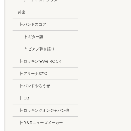
邦楽
┣ バンドスコア
┣ ギター譜
┗ ピアノ弾き語り
┣ ロッキンf●We ROCK
┣ アリーナ37℃
┣ バンドやろうぜ
┣ GB
┣ ロッキングオンジャパン他
┣ R＆Rニューズメーカー