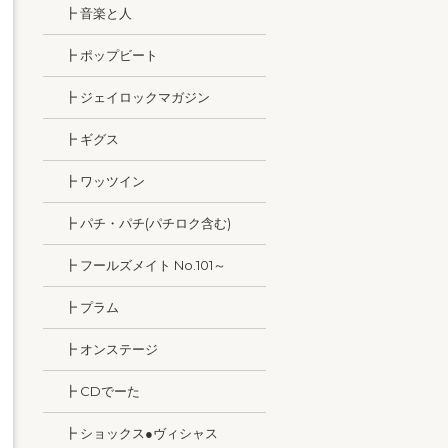
┣ 音楽と人
┣ ポップビート
┣ ジェイロックマガジン
┣ ギグス
┣ ワッツイン
┣ パチ・パチ(パチロク含む)
┣ フールズメイト No.101～
┣ プラム
┣ オンステージ
┣ CDでーた
┣ ショックス●ヴィシャス