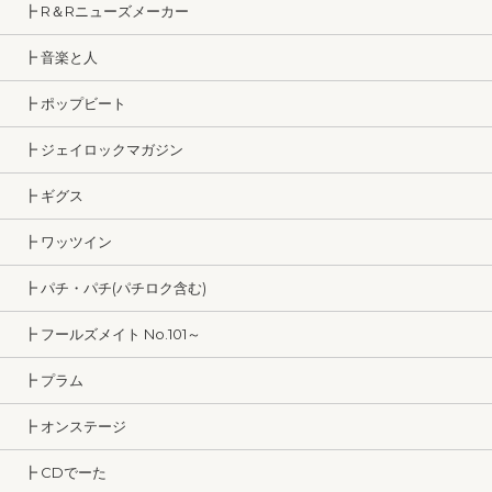
┣ R＆Rニューズメーカー
┣ 音楽と人
┣ ポップビート
┣ ジェイロックマガジン
┣ ギグス
┣ ワッツイン
┣ パチ・パチ(パチロク含む)
┣ フールズメイト No.101～
┣ プラム
┣ オンステージ
┣ CDでーた