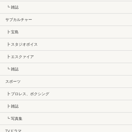
┗ 雑誌
サブカルチャー
┣ 宝島
┣ スタジオボイス
┣ エスクァイア
┗ 雑誌
スポーツ
┣ プロレス、ボクシング
┣ 雑誌
┗ 写真集
TVドラマ