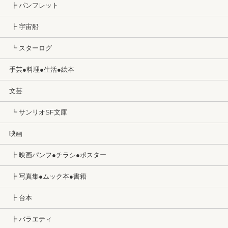
┣ パンフレット
┣ 宇宙船
┗ スターログ
手芸●料理●生活●絵本
文芸
┗ サンリオSF文庫
映画
┣ 映画パンフ●チラシ●ポスター
┣ 写真集●ムック本●書籍
┣ 台本
┣ バラエティ