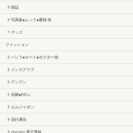
┣ 雑誌
┣ 写真集●ムック●書籍 他
┗ グッズ
ファッション
┣ パンフ●カード●ポスター他
┣ メンズクラブ
┣ アンアン
┣ 花椿●BELL
┣ エルジャポン
┣ 流行通信
┣ dansen 男子専科