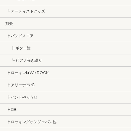
┗ アーティストグッズ
邦楽
┣ バンドスコア
┣ ギター譜
┗ ピアノ弾き語り
┣ ロッキンf●We ROCK
┣ アリーナ37℃
┣ バンドやろうぜ
┣ GB
┣ ロッキングオンジャパン他