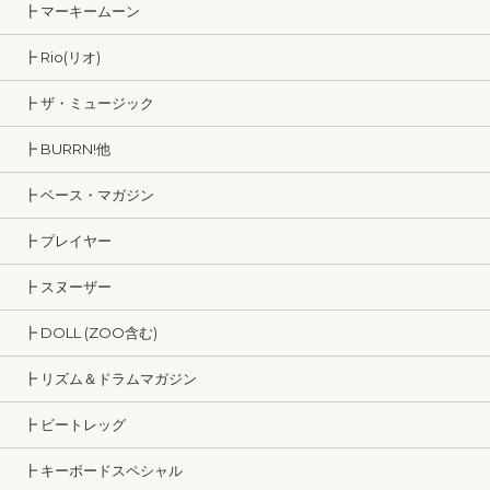
┣ マーキームーン
┣ Rio(リオ)
┣ ザ・ミュージック
┣ BURRN!他
┣ ベース・マガジン
┣ プレイヤー
┣ スヌーザー
┣ DOLL (ZOO含む)
┣ リズム＆ドラムマガジン
┣ ビートレッグ
┣ キーボードスペシャル