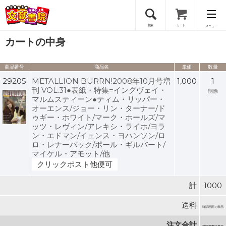
検索
カート
メニュー
カートの中身
会員登録
商品番号
商品名
単価
数量
ログイン
29205
METALLION BURRN!2008年10月号増
1,000
1
刊 VOL.31●表紙・特集=イングヴェイ・
削除
マルムスティーン●ティム・リッパー・
オーエンス/ジョー・リン・ターナー/ド
ゥギー・ホワイト/マーク・ホールズ/マ
ッツ・レヴィン/アレキシ・ライホ/ヨラ
ン・エドマン/イェンス・ヨハンソン/ロ
ロ・レナーバック/ポール・ギルバート/
マイケル・アモット/他
クリックポスト他便可
計
1000
送料
確認画面で表示
注文合計