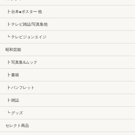
┣ 台本●ポスター 他
┣ テレビ雑誌/写真集他
┗ テレビジョンエイジ
昭和芸能
┣ 写真集&ムック
┣ 書籍
┣ パンフレット
┣ 雑誌
┗ グッズ
セレクト商品