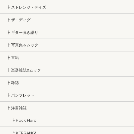
┣ ストレンジ・デイズ
┣ ザ・ディグ
┣ ギター弾き語り
┣ 写真集＆ムック
┣ 書籍
┣ 楽器雑誌&ムック
┣ 雑誌
┣ パンフレット
┣ 洋書雑誌
┣ Rock Hard
┗ KERRANG!