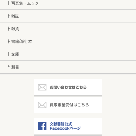
┣ 写真集・ムック
┣ 雑誌
┣ 雑貨
┣ 書籍/単行本
┣ 文庫
┗ 新書