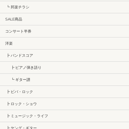
┗ 邦楽チラシ
SALE商品
コンサート半券
洋楽
┣ バンドスコア
┣ ピアノ弾き語り
┗ ギター譜
┣ ビバ・ロック
┣ ロック・ショウ
┣ ミュージック・ライフ
┣ ヤング・ギター