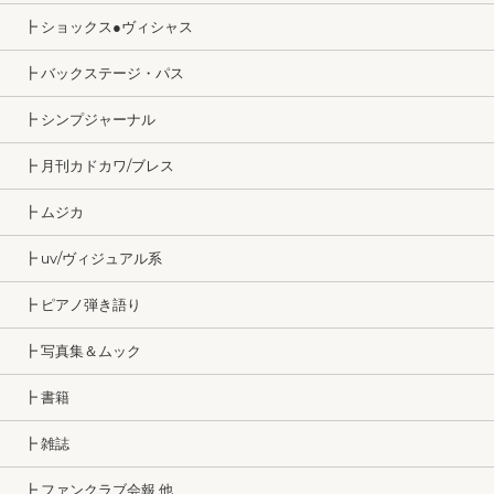
┣ ショックス●ヴィシャス
┣ バックステージ・パス
┣ シンプジャーナル
┣ 月刊カドカワ/ブレス
┣ ムジカ
┣ uv/ヴィジュアル系
┣ ピアノ弾き語り
┣ 写真集＆ムック
┣ 書籍
┣ 雑誌
┣ ファンクラブ会報 他