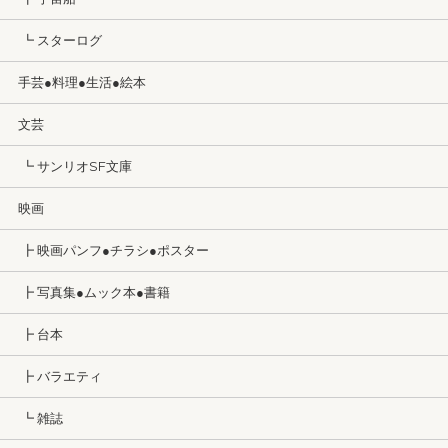
┗ スターログ
手芸●料理●生活●絵本
文芸
┗ サンリオSF文庫
映画
┣ 映画パンフ●チラシ●ポスター
┣ 写真集●ムック本●書籍
┣ 台本
┣ バラエティ
┗ 雑誌