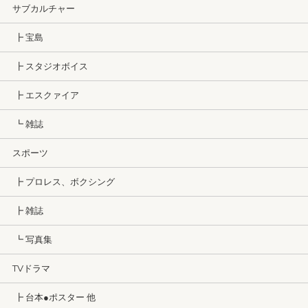
サブカルチャー
┣ 宝島
┣ スタジオボイス
┣ エスクァイア
┗ 雑誌
スポーツ
┣ プロレス、ボクシング
┣ 雑誌
┗ 写真集
TVドラマ
┣ 台本●ポスター 他