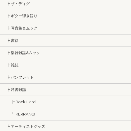
┣ ザ・ディグ
┣ ギター弾き語り
┣ 写真集＆ムック
┣ 書籍
┣ 楽器雑誌&ムック
┣ 雑誌
┣ パンフレット
┣ 洋書雑誌
┣ Rock Hard
┗ KERRANG!
┗ アーティストグッズ