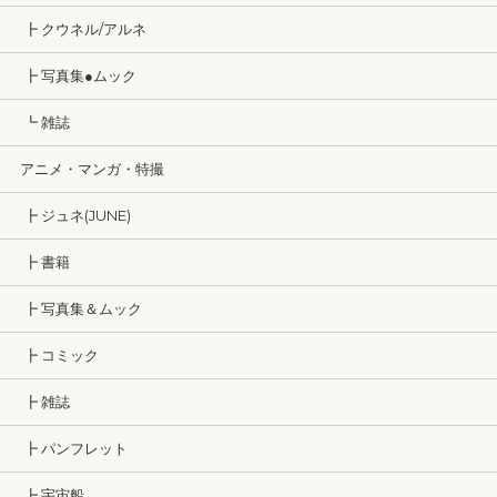
┣ クウネル/アルネ
┣ 写真集●ムック
┗ 雑誌
アニメ・マンガ・特撮
┣ ジュネ(JUNE)
┣ 書籍
┣ 写真集＆ムック
┣ コミック
┣ 雑誌
┣ パンフレット
┣ 宇宙船