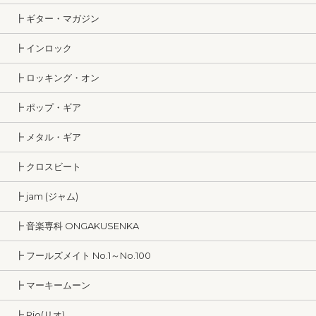
┣ ギター・マガジン
┣ インロック
┣ ロッキング・オン
┣ ポップ・ギア
┣ メタル・ギア
┣ クロスビート
┣ jam (ジャム)
┣ 音楽専科 ONGAKUSENKA
┣ フールズメイト No.1～No.100
┣ マーキームーン
┣ Rio(リオ)