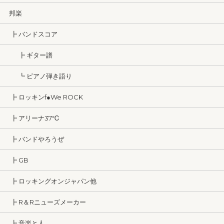
邦楽
┣ バンドスコア
┣ ギター譜
┗ ピアノ弾き語り
┣ ロッキンf●We ROCK
┣ アリーナ37℃
┣ バンドやろうぜ
┣ GB
┣ ロッキングオンジャパン他
┣ R＆Rニューズメーカー
┣ 音楽と人