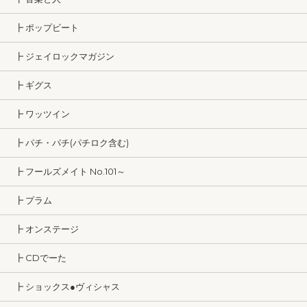
┣ ポップビート
┣ ジェイロックマガジン
┣ ギグス
┣ ワッツイン
┣ パチ・パチ(パチロク含む)
┣ フールズメイト No.101～
┣ プラム
┣ オンステージ
┣ CDでーた
┣ ショックス●ヴィシャス