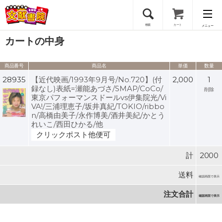
検索
カート
メニュー
カートの中身
会員登録
商品番号
商品名
単価
数量
ログイン
28935
【近代映画/1993年9月号/No.720】(付
2,000
1
録なし)表紙=瀬能あづさ/SMAP/CoCo/
削除
東京パフォーマンスドールvs伊集院光/Vi
VA!/三浦理恵子/坂井真紀/TOKIO/ribbo
n/高橋由美子/永作博美/酒井美紀/かとう
れいこ/西田ひかる/他
クリックポスト他便可
計
2000
送料
確認画面で表示
注文合計
確認画面で表示