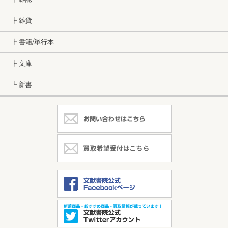
┣ 雑貨
┣ 書籍/単行本
┣ 文庫
┗ 新書