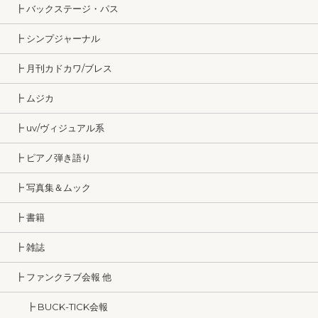
┣ バックステージ・パス
┣ シンプジャーナル
┣ 月刊カドカワ/ブレス
┣ ムジカ
┣ uv/ヴィジュアル系
┣ ピアノ弾き語り
┣ 写真集＆ムック
┣ 書籍
┣ 雑誌
┣ ファンクラブ会報 他
┣ BUCK-TICK会報