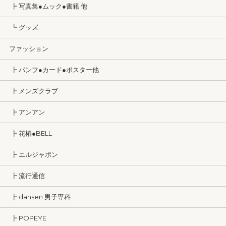
┣ 写真集●ムック●書籍 他
┗ グッズ
ファッション
┣ パンフ●カード●ポスター他
┣ メンズクラブ
┣ アンアン
┣ 花椿●BELL
┣ エルジャポン
┣ 流行通信
┣ dansen 男子専科
┣ POPEYE