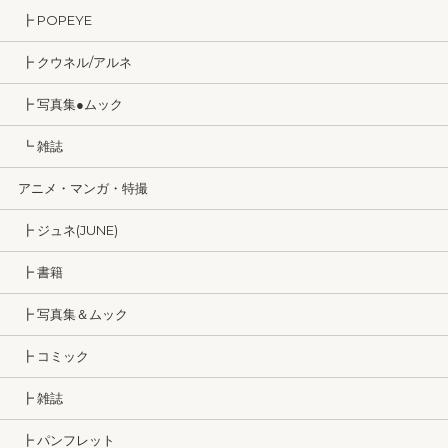
┣ POPEYE
┣ クウネル/アルネ
┣ 写真集●ムック
┗ 雑誌
アニメ・マンガ・特撮
┣ ジュネ(JUNE)
┣ 書籍
┣ 写真集＆ムック
┣ コミック
┣ 雑誌
┣ パンフレット