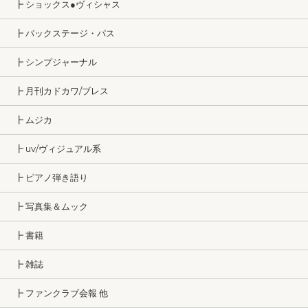
┣ ショックス●ヴィシャス
┣ バックステージ・パス
┣ シンプジャーナル
┣ 月刊カドカワ/ブレス
┣ ムジカ
┣ uv/ヴィジュアル系
┣ ピアノ弾き語り
┣ 写真集＆ムック
┣ 書籍
┣ 雑誌
┣ ファンクラブ会報 他