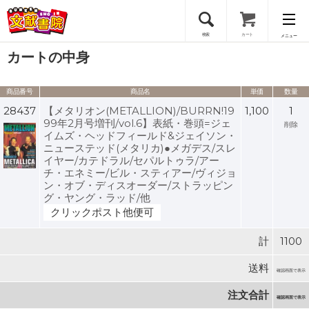
検索
カート
メニュー
カートの中身
会員登録
商品番号
商品名
単価
数量
ログイン
28437
【メタリオン(METALLION)/BURRN!19
1,100
1
99年2月号増刊/vol.6】表紙・巻頭=ジェ
削除
イムズ・ヘッドフィールド&ジェイソン・
ニューステッド(メタリカ)●メガデス/スレ
イヤー/カテドラル/セパルトゥラ/アー
チ・エネミー/ビル・スティアー/ヴィジョ
ン・オブ・ディスオーダー/ストラッピン
グ・ヤング・ラッド/他
クリックポスト他便可
計
1100
送料
確認画面で表示
注文合計
確認画面で表示