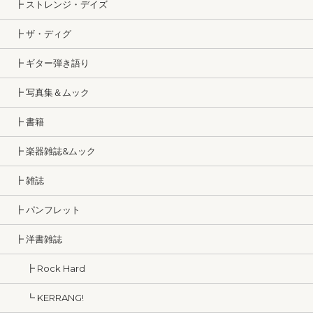
┣ ストレンジ・デイズ
┣ ザ・ディグ
┣ ギター弾き語り
┣ 写真集＆ムック
┣ 書籍
┣ 楽器雑誌&ムック
┣ 雑誌
┣ パンフレット
┣ 洋書雑誌
┣ Rock Hard
┗ KERRANG!