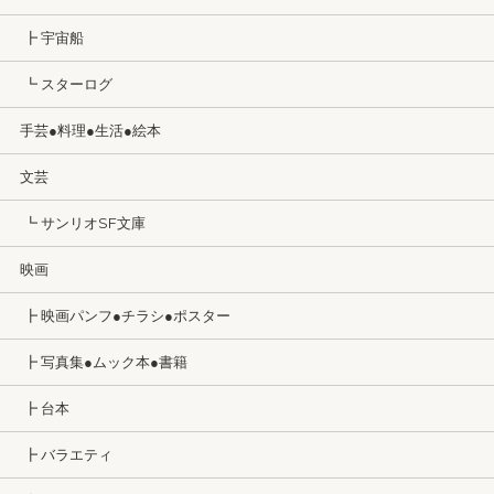
┣ 宇宙船
┗ スターログ
手芸●料理●生活●絵本
文芸
┗ サンリオSF文庫
映画
┣ 映画パンフ●チラシ●ポスター
┣ 写真集●ムック本●書籍
┣ 台本
┣ バラエティ