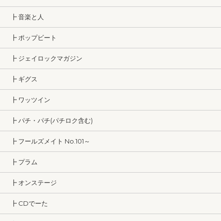
┣ 音楽と人
┣ ポップビート
┣ ジェイロックマガジン
┣ ギグス
┣ ワッツイン
┣ パチ・パチ(パチロク含む)
┣ フールズメイト No.101～
┣ プラム
┣ オンステージ
┣ CDでーた