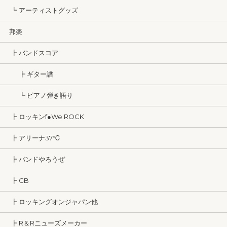
┗ アーティストグッズ
邦楽
┣ バンドスコア
┣ ギター譜
┗ ピアノ弾き語り
┣ ロッキンf●We ROCK
┣ アリーナ37℃
┣ バンドやろうぜ
┣ GB
┣ ロッキングオンジャパン他
┣ R＆Rニューズメーカー