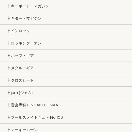
┣ キーボード・マガジン
┣ ギター・マガジン
┣ インロック
┣ ロッキング・オン
┣ ポップ・ギア
┣ メタル・ギア
┣ クロスビート
┣ jam (ジャム)
┣ 音楽専科 ONGAKUSENKA
┣ フールズメイト No.1～No.100
┣ マーキームーン