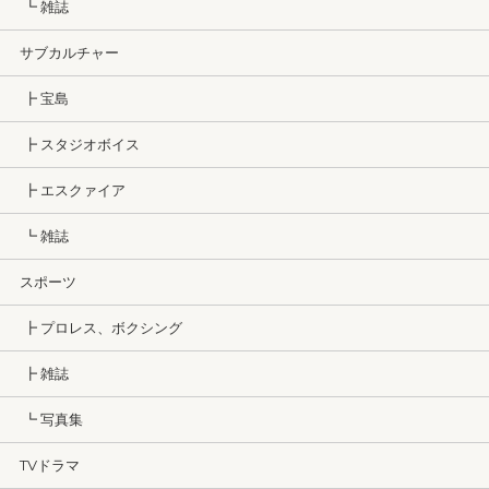
┗ 雑誌
サブカルチャー
┣ 宝島
┣ スタジオボイス
┣ エスクァイア
┗ 雑誌
スポーツ
┣ プロレス、ボクシング
┣ 雑誌
┗ 写真集
TVドラマ