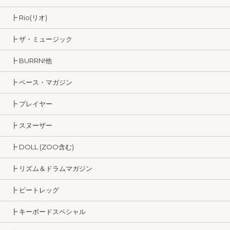
┣ Rio(リオ)
┣ ザ・ミュージック
┣ BURRN!他
┣ ベース・マガジン
┣ プレイヤー
┣ スヌーザー
┣ DOLL (ZOO含む)
┣ リズム＆ドラムマガジン
┣ ビートレッグ
┣ キーボードスペシャル