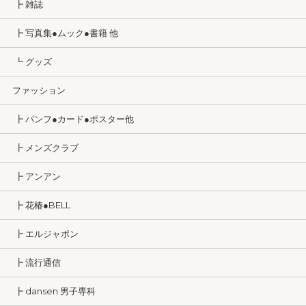
┣ 雑誌
┣ 写真集●ムック●書籍 他
┗ グッズ
ファッション
┣ パンフ●カード●ポスター他
┣ メンズクラブ
┣ アンアン
┣ 花椿●BELL
┣ エルジャポン
┣ 流行通信
┣ dansen 男子専科