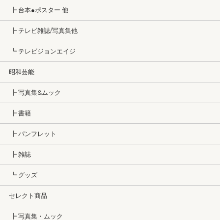
┣ 台本●ポスター 他
┣ テレビ雑誌/写真集他
┗ テレビジョンエイジ
昭和芸能
┣ 写真集&ムック
┣ 書籍
┣ パンフレット
┣ 雑誌
┗ グッズ
セレクト商品
┣ 写真集・ムック