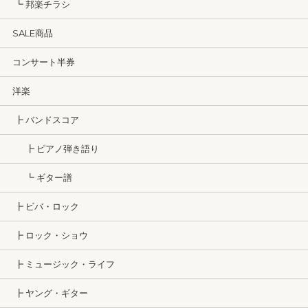
┗ 邦楽チラシ
SALE商品
コンサート半券
洋楽
┣ バンドスコア
┣ ピアノ弾き語り
┗ ギター譜
┣ ビバ・ロック
┣ ロック・ショウ
┣ ミュージック・ライフ
┣ ヤング・ギター