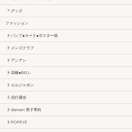
┗ グッズ
ファッション
┣ パンフ●カード●ポスター他
┣ メンズクラブ
┣ アンアン
┣ 花椿●BELL
┣ エルジャポン
┣ 流行通信
┣ dansen 男子専科
┣ POPEYE