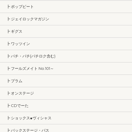
┣ ポップビート
┣ ジェイロックマガジン
┣ ギグス
┣ ワッツイン
┣ パチ・パチ(パチロク含む)
┣ フールズメイト No.101～
┣ プラム
┣ オンステージ
┣ CDでーた
┣ ショックス●ヴィシャス
┣ バックステージ・パス