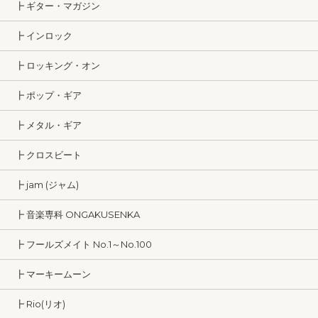
┣ ギター・マガジン
┣ インロック
┣ ロッキング・オン
┣ ポップ・ギア
┣ メタル・ギア
┣ クロスビート
┣ jam (ジャム)
┣ 音楽専科 ONGAKUSENKA
┣ フールズメイト No.1～No.100
┣ マーキームーン
┣ Rio(リオ)