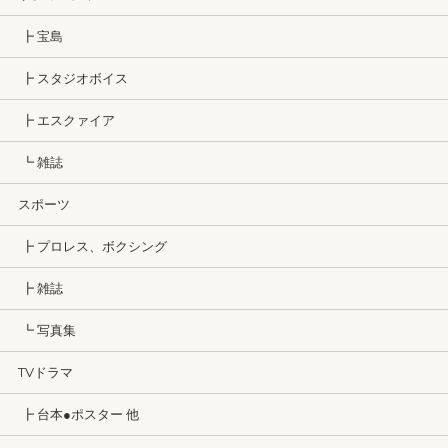
┣ 宝島
┣ スタジオボイス
┣ エスクァイア
┗ 雑誌
スポーツ
┣ プロレス、ボクシング
┣ 雑誌
┗ 写真集
TVドラマ
┣ 台本●ポスター 他