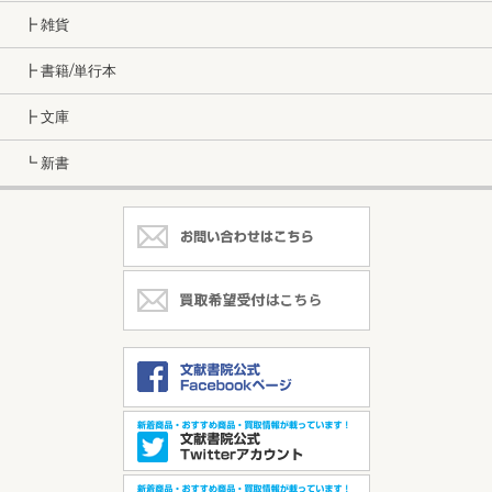
┣ 雑貨
┣ 書籍/単行本
┣ 文庫
┗ 新書