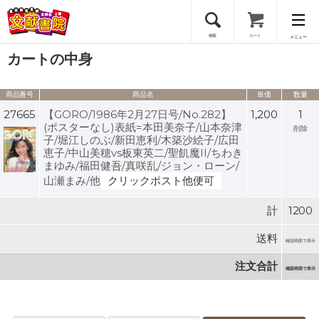
検索
カート
メニュー
カートの中身
会員登録
商品番号
商品名
単価
数量
ログイン
27665
【GORO/1986年2月27日号/No.282】
1,200
1
(ポスターなし)表紙=本田美奈子/山本奈津
削除
子/堀江しのぶ/新田恵利/木築沙絵子/広田
恵子/中山美穂vs板東英二/聖飢魔II/ちわき
まゆみ/福田健吾/真咲乱/ジョン・ローン/
山瀬まみ/他
クリックポスト他便可
計
1200
送料
確認画面で表示
注文合計
確認画面で表示