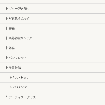
┣ ギター弾き語り
┣ 写真集＆ムック
┣ 書籍
┣ 楽器雑誌&ムック
┣ 雑誌
┣ パンフレット
┣ 洋書雑誌
┣ Rock Hard
┗ KERRANG!
┗ アーティストグッズ