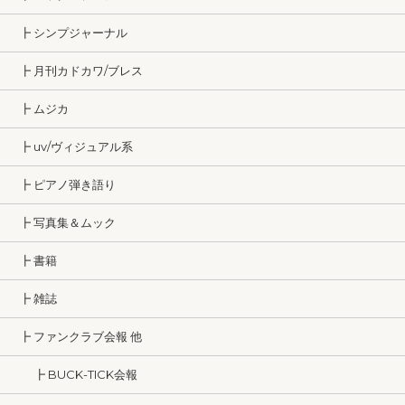
┣ シンプジャーナル
┣ 月刊カドカワ/ブレス
┣ ムジカ
┣ uv/ヴィジュアル系
┣ ピアノ弾き語り
┣ 写真集＆ムック
┣ 書籍
┣ 雑誌
┣ ファンクラブ会報 他
┣ BUCK-TICK会報