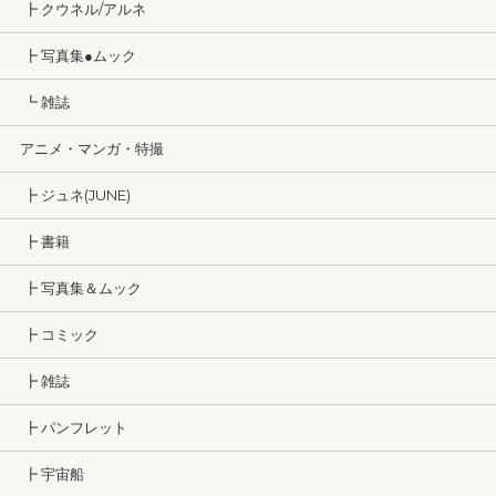
┣ クウネル/アルネ
┣ 写真集●ムック
┗ 雑誌
アニメ・マンガ・特撮
┣ ジュネ(JUNE)
┣ 書籍
┣ 写真集＆ムック
┣ コミック
┣ 雑誌
┣ パンフレット
┣ 宇宙船