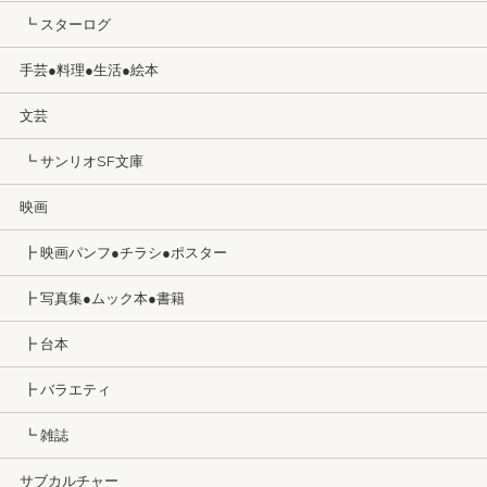
┗ スターログ
手芸●料理●生活●絵本
文芸
┗ サンリオSF文庫
映画
┣ 映画パンフ●チラシ●ポスター
┣ 写真集●ムック本●書籍
┣ 台本
┣ バラエティ
┗ 雑誌
サブカルチャー