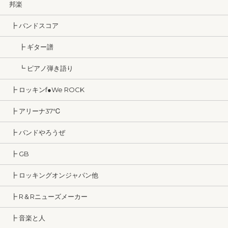
邦楽
┣ バンドスコア
┣ ギター譜
┗ ピアノ弾き語り
┣ ロッキンf●We ROCK
┣ アリーナ37℃
┣ バンドやろうぜ
┣ GB
┣ ロッキングオンジャパン他
┣ R＆Rニューズメーカー
┣ 音楽と人