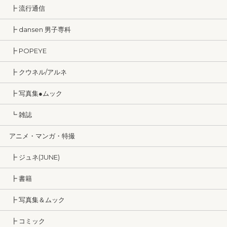
┣ 流行通信
┣ dansen 男子専科
┣ POPEYE
┣ クウネル/アルネ
┣ 写真集●ムック
┗ 雑誌
アニメ・マンガ・特撮
┣ ジュネ(JUNE)
┣ 書籍
┣ 写真集＆ムック
┣ コミック