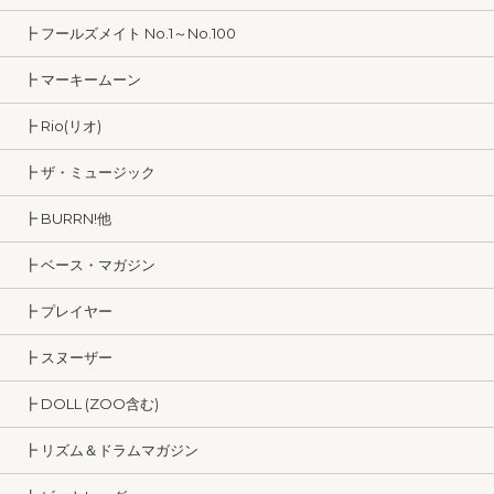
┣ フールズメイト No.1～No.100
┣ マーキームーン
┣ Rio(リオ)
┣ ザ・ミュージック
┣ BURRN!他
┣ ベース・マガジン
┣ プレイヤー
┣ スヌーザー
┣ DOLL (ZOO含む)
┣ リズム＆ドラムマガジン