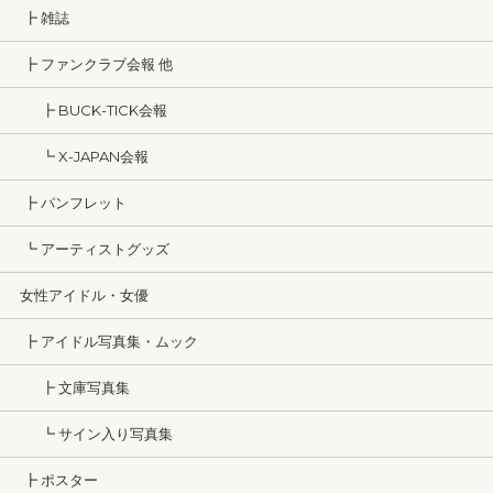
┣ 雑誌
┣ ファンクラブ会報 他
┣ BUCK-TICK会報
┗ X-JAPAN会報
┣ パンフレット
┗ アーティストグッズ
女性アイドル・女優
┣ アイドル写真集・ムック
┣ 文庫写真集
┗ サイン入り写真集
┣ ポスター