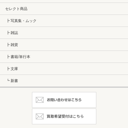
セレクト商品
┣ 写真集・ムック
┣ 雑誌
┣ 雑貨
┣ 書籍/単行本
┣ 文庫
┗ 新書