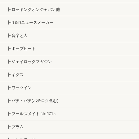
┣ ロッキングオンジャパン他
┣ R＆Rニューズメーカー
┣ 音楽と人
┣ ポップビート
┣ ジェイロックマガジン
┣ ギグス
┣ ワッツイン
┣ パチ・パチ(パチロク含む)
┣ フールズメイト No.101～
┣ プラム