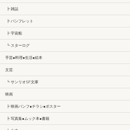
┣ 雑誌
┣ パンフレット
┣ 宇宙船
┗ スターログ
手芸●料理●生活●絵本
文芸
┗ サンリオSF文庫
映画
┣ 映画パンフ●チラシ●ポスター
┣ 写真集●ムック本●書籍