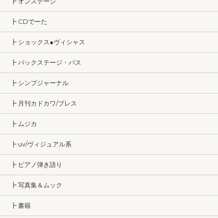
┣ オンステージ
┣ CDでーた
┣ ショックス●ヴィシャス
┣ バックステージ・パス
┣ シンプジャーナル
┣ 月刊カドカワ/ブレス
┣ ムジカ
┣ uv/ヴィジュアル系
┣ ピアノ弾き語り
┣ 写真集＆ムック
┣ 書籍