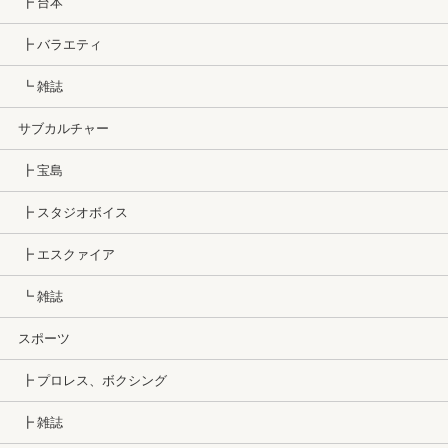
┣ 台本
┣ バラエティ
┗ 雑誌
サブカルチャー
┣ 宝島
┣ スタジオボイス
┣ エスクァイア
┗ 雑誌
スポーツ
┣ プロレス、ボクシング
┣ 雑誌