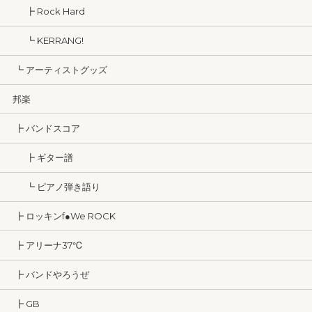
┣ Rock Hard
┗ KERRANG!
┗ アーティストグッズ
邦楽
┣ バンドスコア
┣ ギター譜
┗ ピアノ弾き語り
┣ ロッキンf●We ROCK
┣ アリーナ37℃
┣ バンドやろうぜ
┣ GB