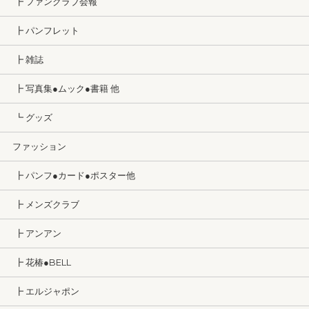
┣ ファンクラブ会報
┣ パンフレット
┣ 雑誌
┣ 写真集●ムック●書籍 他
┗ グッズ
ファッション
┣ パンフ●カード●ポスター他
┣ メンズクラブ
┣ アンアン
┣ 花椿●BELL
┣ エルジャポン