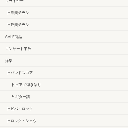
フライヤー
┣ 洋楽チラシ
┗ 邦楽チラシ
SALE商品
コンサート半券
洋楽
┣ バンドスコア
┣ ピアノ弾き語り
┗ ギター譜
┣ ビバ・ロック
┣ ロック・ショウ