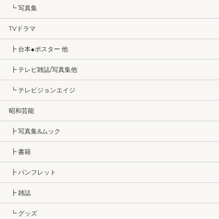
┗ 写真集
TVドラマ
┣ 台本●ポスター 他
┣ テレビ雑誌/写真集他
┗ テレビジョンエイジ
昭和芸能
┣ 写真集&ムック
┣ 書籍
┣ パンフレット
┣ 雑誌
┗ グッズ