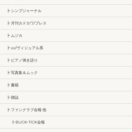
┣ シンプジャーナル
┣ 月刊カドカワ/ブレス
┣ ムジカ
┣ uv/ヴィジュアル系
┣ ピアノ弾き語り
┣ 写真集＆ムック
┣ 書籍
┣ 雑誌
┣ ファンクラブ会報 他
┣ BUCK-TICK会報