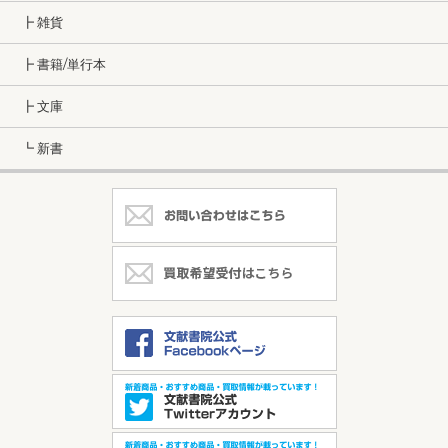
┣ 雑貨
┣ 書籍/単行本
┣ 文庫
┗ 新書