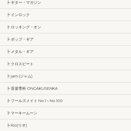
┣ ギター・マガジン
┣ インロック
┣ ロッキング・オン
┣ ポップ・ギア
┣ メタル・ギア
┣ クロスビート
┣ jam (ジャム)
┣ 音楽専科 ONGAKUSENKA
┣ フールズメイト No.1～No.100
┣ マーキームーン
┣ Rio(リオ)