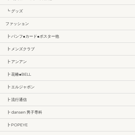
┗ グッズ
ファッション
┣ パンフ●カード●ポスター他
┣ メンズクラブ
┣ アンアン
┣ 花椿●BELL
┣ エルジャポン
┣ 流行通信
┣ dansen 男子専科
┣ POPEYE