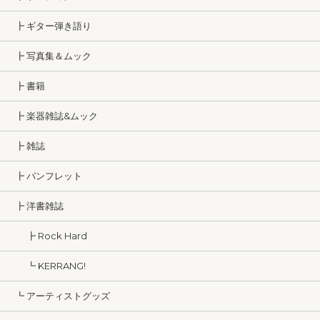
┣ ギター弾き語り
┣ 写真集＆ムック
┣ 書籍
┣ 楽器雑誌&ムック
┣ 雑誌
┣ パンフレット
┣ 洋書雑誌
┣ Rock Hard
┗ KERRANG!
┗ アーティストグッズ