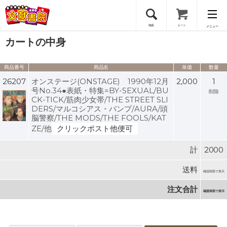
検索
カート
メニュー
カートの中身
会員登録
商品番号
商品名
単価
数量
ログイン
26207
オンステージ(ONSTAGE) 1990年12月
2,000
1
号No.34●表紙・特集=BY-SEXUAL/BU
削除
CK-TICK/筋肉少女帯/THE STREET SLI
DERS/マルコシアス・バンプ/AURA/頭
脳警察/THE MODS/THE FOOLS/KAT
ZE/他
クリックポスト他便可
計
2000
送料
確認画面で表示
注文合計
確認画面で表示