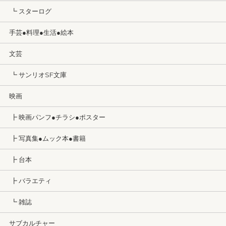
┗ スターログ
手芸●料理●生活●絵本
文芸
┗ サンリオSF文庫
映画
┣ 映画パンフ●チラシ●ポスター
┣ 写真集●ムック本●書籍
┣ 台本
┣ バラエティ
┗ 雑誌
サブカルチャー