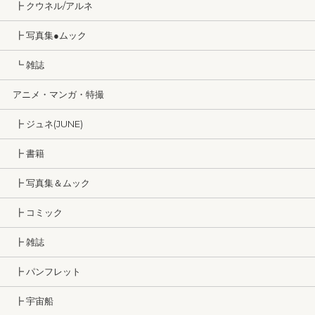
┣ クウネル/アルネ
┣ 写真集●ムック
┗ 雑誌
アニメ・マンガ・特撮
┣ ジュネ(JUNE)
┣ 書籍
┣ 写真集＆ムック
┣ コミック
┣ 雑誌
┣ パンフレット
┣ 宇宙船