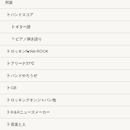
邦楽
┣ バンドスコア
┣ ギター譜
┗ ピアノ弾き語り
┣ ロッキンf●We ROCK
┣ アリーナ37℃
┣ バンドやろうぜ
┣ GB
┣ ロッキングオンジャパン他
┣ R＆Rニューズメーカー
┣ 音楽と人