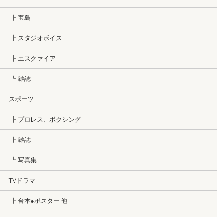
┣ 宝島
┣ スタジオボイス
┣ エスクァイア
┗ 雑誌
スポーツ
┣ プロレス、ボクシング
┣ 雑誌
┗ 写真集
TVドラマ
┣ 台本●ポスター 他