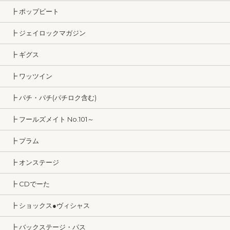
┣ ポップビート
┣ ジェイロックマガジン
┣ ギグス
┣ ワッツイン
┣ パチ・パチ(パチロク含む)
┣ フールズメイト No.101～
┣ プラム
┣ オンステージ
┣ CDでーた
┣ ショックス●ヴィシャス
┣ バックステージ・パス