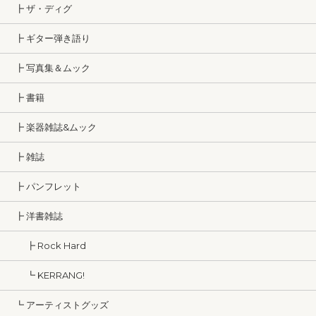
┣ ザ・ディグ
┣ ギター弾き語り
┣ 写真集＆ムック
┣ 書籍
┣ 楽器雑誌&ムック
┣ 雑誌
┣ パンフレット
┣ 洋書雑誌
┣ Rock Hard
┗ KERRANG!
┗ アーティストグッズ