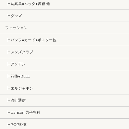
┣ 写真集●ムック●書籍 他
┗ グッズ
ファッション
┣ パンフ●カード●ポスター他
┣ メンズクラブ
┣ アンアン
┣ 花椿●BELL
┣ エルジャポン
┣ 流行通信
┣ dansen 男子専科
┣ POPEYE