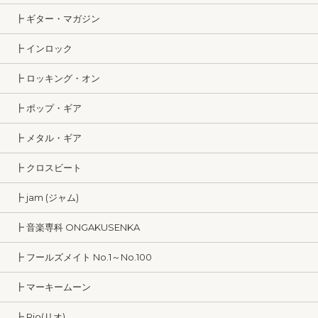
┣ ギター・マガジン
┣ インロック
┣ ロッキング・オン
┣ ポップ・ギア
┣ メタル・ギア
┣ クロスビート
┣ jam (ジャム)
┣ 音楽専科 ONGAKUSENKA
┣ フールズメイト No.1～No.100
┣ マーキームーン
┣ Rio(リオ)