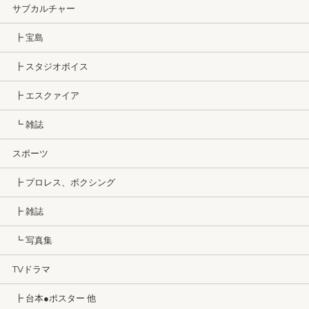
サブカルチャー
┣ 宝島
┣ スタジオボイス
┣ エスクァイア
┗ 雑誌
スポーツ
┣ プロレス、ボクシング
┣ 雑誌
┗ 写真集
TVドラマ
┣ 台本●ポスター 他