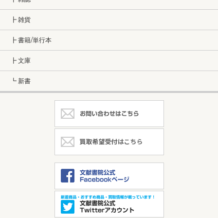
┣ 雑貨
┣ 書籍/単行本
┣ 文庫
┗ 新書