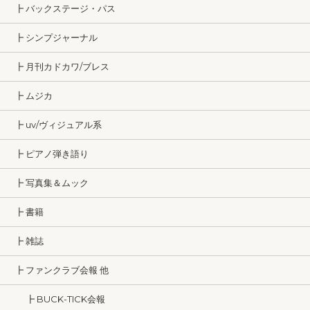
┣ バックステージ・パス
┣ シンプジャーナル
┣ 月刊カドカワ/ブレス
┣ ムジカ
┣ uv/ヴィジュアル系
┣ ピアノ弾き語り
┣ 写真集＆ムック
┣ 書籍
┣ 雑誌
┣ ファンクラブ会報 他
┣ BUCK-TICK会報