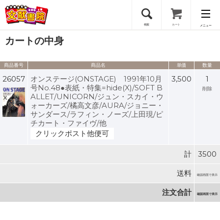
検索
カート
メニュー
カートの中身
会員登録
商品番号
商品名
単価
数量
ログイン
26057
オンステージ(ONSTAGE) 1991年10月
3,500
1
号No.48●表紙・特集=hide(X)/SOFT B
削除
ALLET/UNICORN/ジュン・スカイ・ウ
ォーカーズ/橘高文彦/AURA/ジョニー・
サンダース/ラフィン・ノーズ/上田現/ピ
チカート・ファイヴ/他
クリックポスト他便可
計
3500
送料
確認画面で表示
注文合計
確認画面で表示