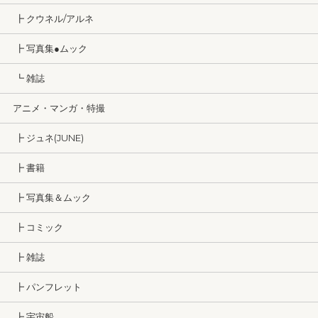
┣ クウネル/アルネ
┣ 写真集●ムック
┗ 雑誌
アニメ・マンガ・特撮
┣ ジュネ(JUNE)
┣ 書籍
┣ 写真集＆ムック
┣ コミック
┣ 雑誌
┣ パンフレット
┣ 宇宙船