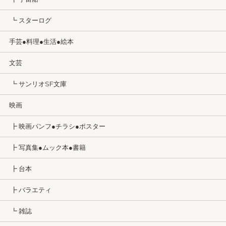
┗ スターログ
手芸●料理●生活●絵本
文芸
┗ サンリオSF文庫
映画
┣ 映画パンフ●チラシ●ポスター
┣ 写真集●ムック本●書籍
┣ 台本
┣ バラエティ
┗ 雑誌