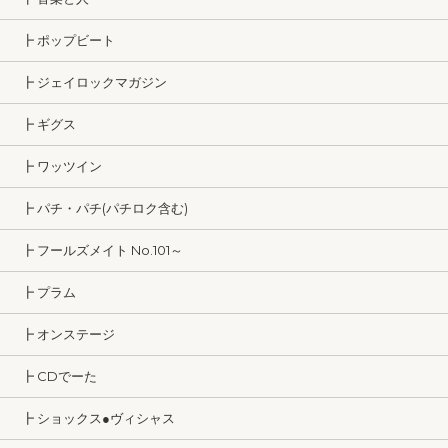
┣ ポップビート
┣ ジェイロックマガジン
┣ ギグス
┣ ワッツイン
┣ パチ・パチ(パチロク含む)
┣ フールズメイト No.101～
┣ プラム
┣ オンステージ
┣ CDでーた
┣ ショックス●ヴィシャス