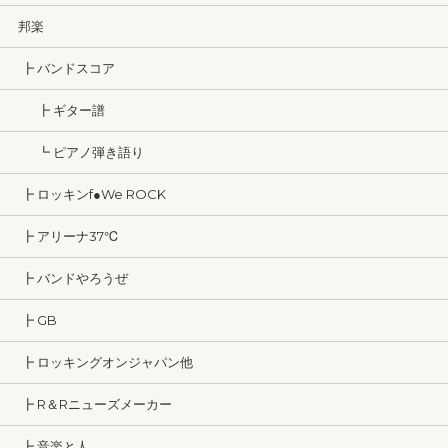
邦楽
┣ バンドスコア
┣ ギター譜
┗ ピアノ弾き語り
┣ ロッキンf●We ROCK
┣ アリーナ37℃
┣ バンドやろうぜ
┣ GB
┣ ロッキングオンジャパン他
┣ R＆Rニューズメーカー
┣ 音楽と人