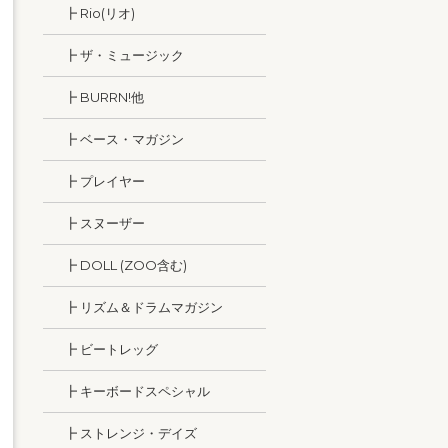
┣ Rio(リオ)
┣ ザ・ミュージック
┣ BURRN!他
┣ ベース・マガジン
┣ プレイヤー
┣ スヌーザー
┣ DOLL (ZOO含む)
┣ リズム＆ドラムマガジン
┣ ビートレッグ
┣ キーボードスペシャル
┣ ストレンジ・デイズ