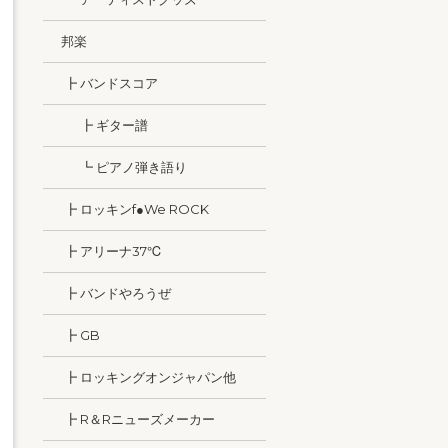
邦楽
┣ バンドスコア
┣ ギター譜
┗ ピアノ弾き語り
┣ ロッキンf●We ROCK
┣ アリーナ37℃
┣ バンドやろうぜ
┣ GB
┣ ロッキングオンジャパン他
┣ R＆Rニューズメーカー