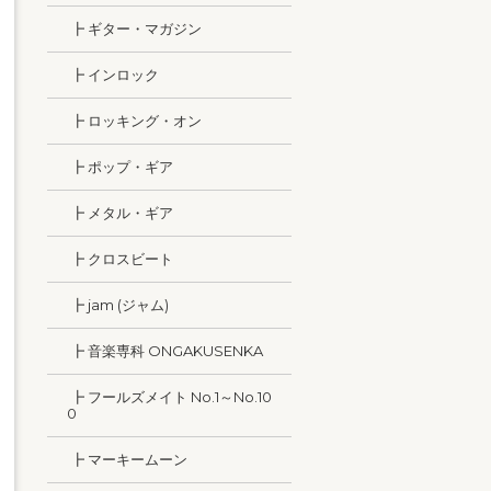
┣ ギター・マガジン
┣ インロック
┣ ロッキング・オン
┣ ポップ・ギア
┣ メタル・ギア
┣ クロスビート
┣ jam (ジャム)
┣ 音楽専科 ONGAKUSENKA
┣ フールズメイト No.1～No.10
0
┣ マーキームーン