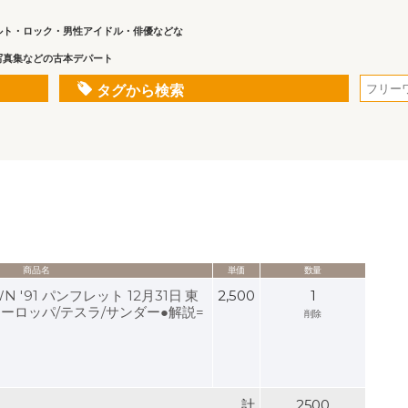
ルト・ロック・男性アイドル・俳優などな
写真集などの古本デパート
タグから検索
商品名
単価
数量
N '91 パンフレット 12月31日 東
2,500
1
ーロッパ/テスラ/サンダー●解説=
削除
計
2500