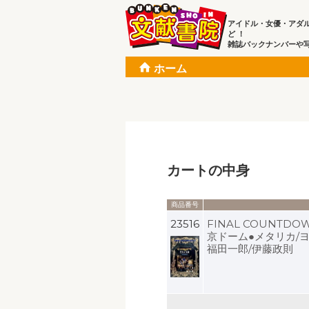
アイドル・女優・アダ
ど ！
雑誌バックナンバーや
ホーム
カートの中身
商品番号
23516
FINAL COUNTDOW
京ドーム●メタリカ/ヨ
福田一郎/伊藤政則