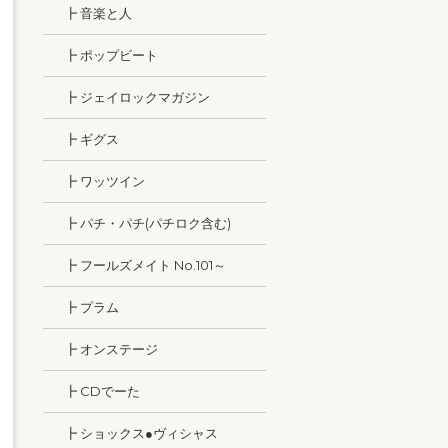
┣ 音楽と人
┣ ポップビート
┣ ジェイロックマガジン
┣ ギグス
┣ ワッツイン
┣ パチ・パチ(パチロク含む)
┣ フールズメイト No.101～
┣ プラム
┣ オンステージ
┣ CDでーた
┣ ショックス●ヴィシャス