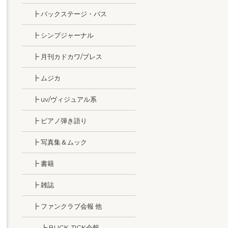
┣ バックステージ・パス
┣ シンプジャーナル
┣ 月刊カドカワ/ブレス
┣ ムジカ
┣ uv/ヴィジュアル系
┣ ピアノ弾き語り
┣ 写真集＆ムック
┣ 書籍
┣ 雑誌
┣ ファンクラブ会報 他
┣ BUCK-TICK会報