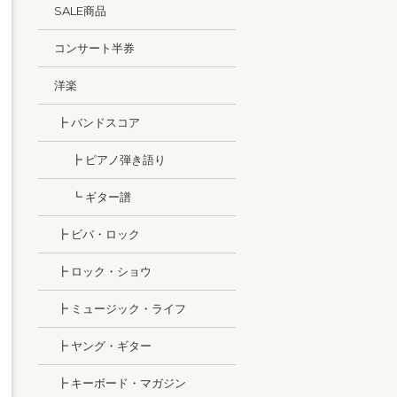
SALE商品
コンサート半券
洋楽
┣ バンドスコア
┣ ピアノ弾き語り
┗ ギター譜
┣ ビバ・ロック
┣ ロック・ショウ
┣ ミュージック・ライフ
┣ ヤング・ギター
┣ キーボード・マガジン