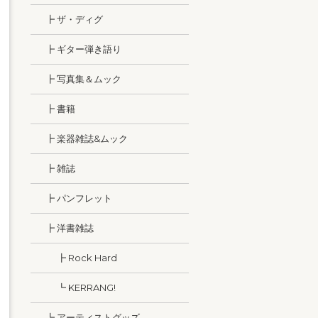
┣ ザ・ディグ
┣ ギター弾き語り
┣ 写真集＆ムック
┣ 書籍
┣ 楽器雑誌&ムック
┣ 雑誌
┣ パンフレット
┣ 洋書雑誌
┣ Rock Hard
┗ KERRANG!
┗ アーティストグッズ