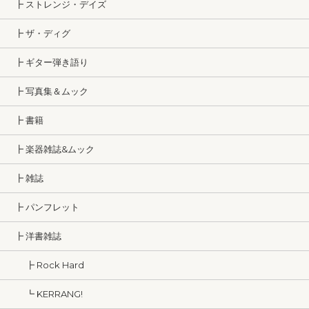
┣ ストレンジ・デイズ
┣ ザ・ディグ
┣ ギター弾き語り
┣ 写真集＆ムック
┣ 書籍
┣ 楽器雑誌&ムック
┣ 雑誌
┣ パンフレット
┣ 洋書雑誌
┣ Rock Hard
┗ KERRANG!