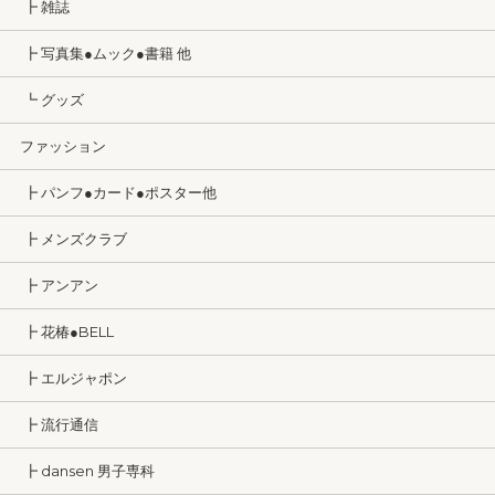
┣ 雑誌
┣ 写真集●ムック●書籍 他
┗ グッズ
ファッション
┣ パンフ●カード●ポスター他
┣ メンズクラブ
┣ アンアン
┣ 花椿●BELL
┣ エルジャポン
┣ 流行通信
┣ dansen 男子専科