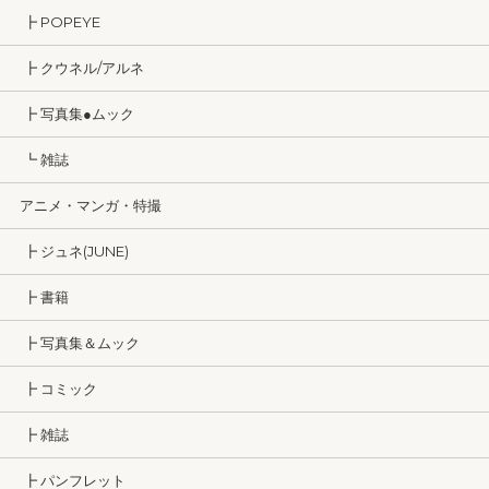
┣ POPEYE
┣ クウネル/アルネ
┣ 写真集●ムック
┗ 雑誌
アニメ・マンガ・特撮
┣ ジュネ(JUNE)
┣ 書籍
┣ 写真集＆ムック
┣ コミック
┣ 雑誌
┣ パンフレット