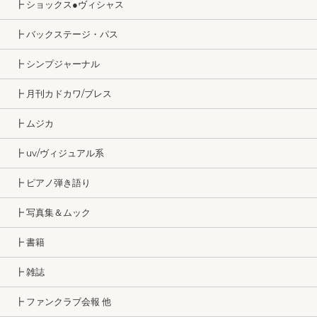
┣ ショックス●ヴィシャス
┣ バックステージ・パス
┣ シンプジャーナル
┣ 月刊カドカワ/ブレス
┣ ムジカ
┣ uv/ヴィジュアル系
┣ ピアノ弾き語り
┣ 写真集＆ムック
┣ 書籍
┣ 雑誌
┣ ファンクラブ会報 他