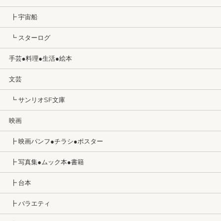
┣ 宇宙船
┗ スターログ
手芸●料理●生活●絵本
文芸
┗ サンリオSF文庫
映画
┣ 映画パンフ●チラシ●ポスター
┣ 写真集●ムック本●書籍
┣ 台本
┣ バラエティ