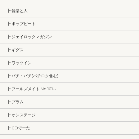
┣ 音楽と人
┣ ポップビート
┣ ジェイロックマガジン
┣ ギグス
┣ ワッツイン
┣ パチ・パチ(パチロク含む)
┣ フールズメイト No.101～
┣ プラム
┣ オンステージ
┣ CDでーた