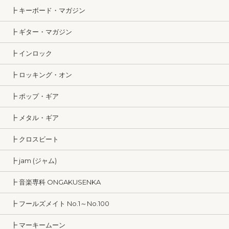
┣ キーボード・マガジン
┣ ギター・マガジン
┣ インロック
┣ ロッキング・オン
┣ ポップ・ギア
┣ メタル・ギア
┣ クロスビート
┣ jam (ジャム)
┣ 音楽専科 ONGAKUSENKA
┣ フールズメイト No.1～No.100
┣ マーキームーン