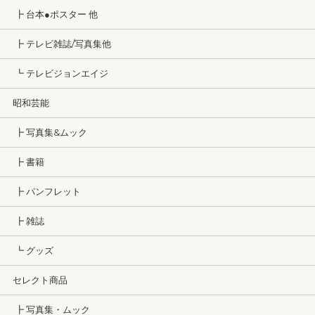
┣ 台本●ポスター 他
┣ テレビ雑誌/写真集他
┗ テレビジョンエイジ
昭和芸能
┣ 写真集&ムック
┣ 書籍
┣ パンフレット
┣ 雑誌
┗ グッズ
セレクト商品
┣ 写真集・ムック