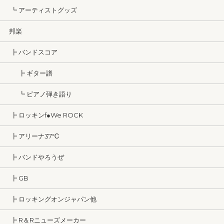
┗ アーティストグッズ
邦楽
┣ バンドスコア
┣ ギター譜
┗ ピアノ弾き語り
┣ ロッキンf●We ROCK
┣ アリーナ37℃
┣ バンドやろうぜ
┣ GB
┣ ロッキングオンジャパン他
┣ R＆Rニューズメーカー