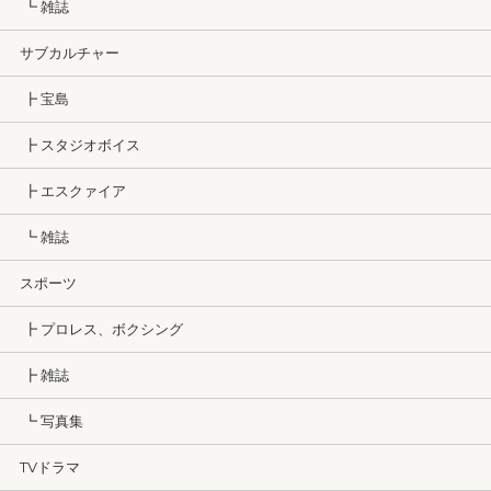
┗ 雑誌
サブカルチャー
┣ 宝島
┣ スタジオボイス
┣ エスクァイア
┗ 雑誌
スポーツ
┣ プロレス、ボクシング
┣ 雑誌
┗ 写真集
TVドラマ