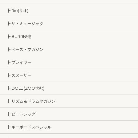
┣ Rio(リオ)
┣ ザ・ミュージック
┣ BURRN!他
┣ ベース・マガジン
┣ プレイヤー
┣ スヌーザー
┣ DOLL (ZOO含む)
┣ リズム＆ドラムマガジン
┣ ビートレッグ
┣ キーボードスペシャル