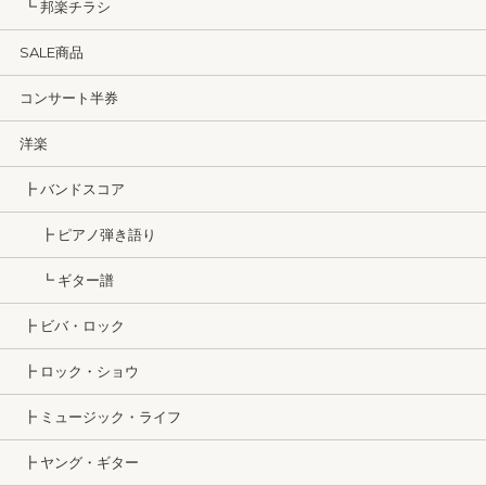
┗ 邦楽チラシ
SALE商品
コンサート半券
洋楽
┣ バンドスコア
┣ ピアノ弾き語り
┗ ギター譜
┣ ビバ・ロック
┣ ロック・ショウ
┣ ミュージック・ライフ
┣ ヤング・ギター