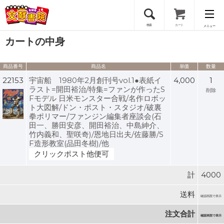
検索
カート
メニュー
カートの中身
会員登録
商品番号
商品名
単価
数量
ログイン
22153
宇宙船 1980年2月創刊号vol.1●表紙イ
4,000
1
ラスト=開田裕治/特集=ファンが作ったS
削除
Fモデル 日米モンスター合戦/名作ロボッ
ト大図解/ドン・ポスト・スタジオ/破裏
拳ポリマー/ファンジン編集者座談会(石
田一、勝田安彦、開田裕治、中島紳介、
竹内義和、聖咲奇)/恩地日出夫/佐藤勝/S
F造形教室(品田冬樹)/他
クリックポスト他便可
計
4000
送料
確認画面で表示
注文合計
確認画面で表示