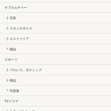
サブカルチャー
┣ 宝島
┣ スタジオボイス
┣ エスクァイア
┗ 雑誌
スポーツ
┣ プロレス、ボクシング
┣ 雑誌
┗ 写真集
TVドラマ