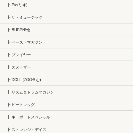
┣ Rio(リオ)
┣ ザ・ミュージック
┣ BURRN!他
┣ ベース・マガジン
┣ プレイヤー
┣ スヌーザー
┣ DOLL (ZOO含む)
┣ リズム＆ドラムマガジン
┣ ビートレッグ
┣ キーボードスペシャル
┣ ストレンジ・デイズ