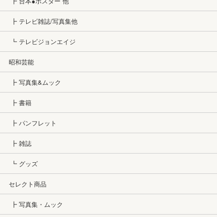
┣ 台本●ポスター 他
┣ テレビ雑誌/写真集他
┗ テレビジョンエイジ
昭和芸能
┣ 写真集&ムック
┣ 書籍
┣ パンフレット
┣ 雑誌
┗ グッズ
セレクト商品
┣ 写真集・ムック