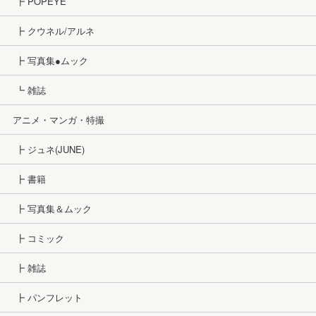
┣ POPEYE
┣ クウネル/アルネ
┣ 写真集●ムック
┗ 雑誌
アニメ・マンガ・特撮
┣ ジュネ(JUNE)
┣ 書籍
┣ 写真集＆ムック
┣ コミック
┣ 雑誌
┣ パンフレット