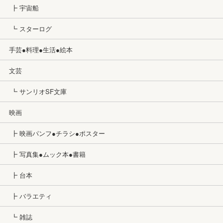
┣ 宇宙船
┗ スターログ
手芸●料理●生活●絵本
文芸
┗ サンリオSF文庫
映画
┣ 映画パンフ●チラシ●ポスター
┣ 写真集●ムック本●書籍
┣ 台本
┣ バラエティ
┗ 雑誌