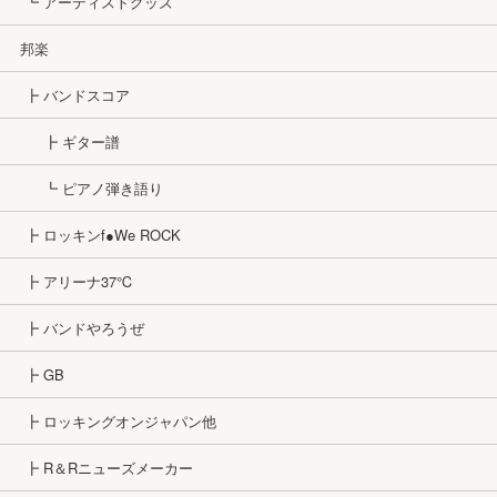
┗ アーティストグッズ
邦楽
┣ バンドスコア
┣ ギター譜
┗ ピアノ弾き語り
┣ ロッキンf●We ROCK
┣ アリーナ37℃
┣ バンドやろうぜ
┣ GB
┣ ロッキングオンジャパン他
┣ R＆Rニューズメーカー