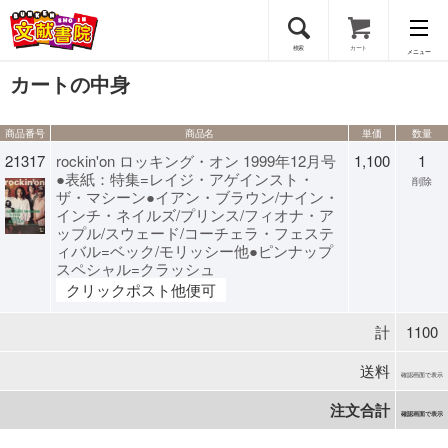
検索
カート
メニュー
カートの中身
会員登録
商品番号
商品名
単価
数量
ログイン
21317
rockin'on ロッキング・オン 1999年12月号
1,100
1
●表紙：特集=レイジ・アゲインスト・
削除
ザ・マシーン●イアン・ブラウン/ナイン・
インチ・ネイルズ/プリンス/フィオナ・ア
ップル/スウェード/コーチェラ・フェステ
ィバル=ベック/モリッシー他●ピンナップ
スペシャル=クラッシュ
クリックポスト他便可
計
1100
送料
確認画面で表示
注文合計
確認画面で表示