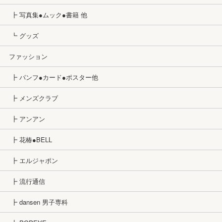
┣ 写真集●ムック●書籍 他
┗ グッズ
ファッション
┣ パンフ●カード●ポスター他
┣ メンズクラブ
┣ アンアン
┣ 花椿●BELL
┣ エルジャポン
┣ 流行通信
┣ dansen 男子専科