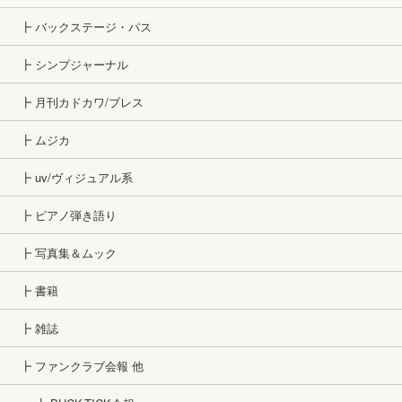
┣ バックステージ・パス
┣ シンプジャーナル
┣ 月刊カドカワ/ブレス
┣ ムジカ
┣ uv/ヴィジュアル系
┣ ピアノ弾き語り
┣ 写真集＆ムック
┣ 書籍
┣ 雑誌
┣ ファンクラブ会報 他