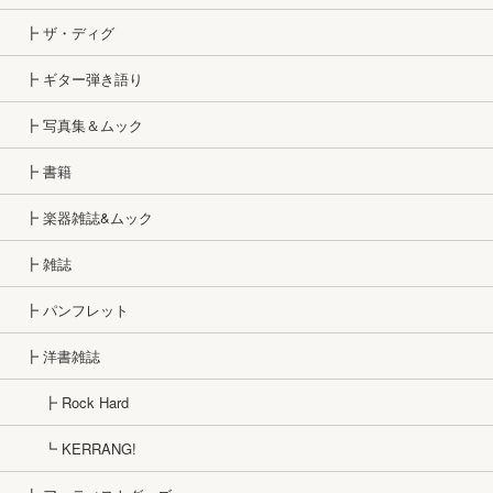
┣ ザ・ディグ
┣ ギター弾き語り
┣ 写真集＆ムック
┣ 書籍
┣ 楽器雑誌&ムック
┣ 雑誌
┣ パンフレット
┣ 洋書雑誌
┣ Rock Hard
┗ KERRANG!