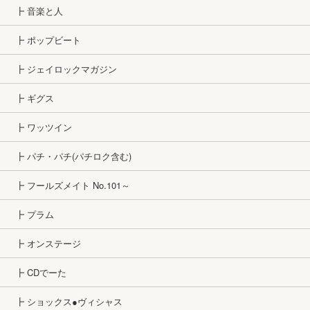
┣ 音楽と人
┣ ポップビート
┣ ジェイロックマガジン
┣ ギグス
┣ ワッツイン
┣ パチ・パチ(パチロク含む)
┣ フールズメイト No.101～
┣ プラム
┣ オンステージ
┣ CDでーた
┣ ショックス●ヴィシャス