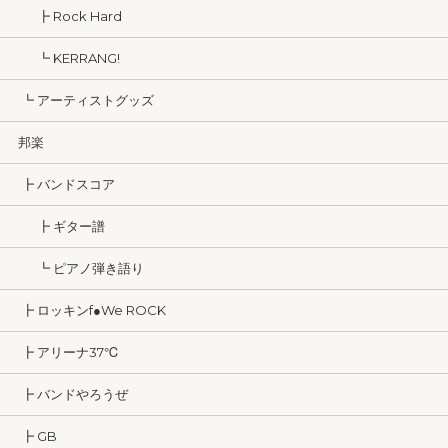
┣ Rock Hard
┗ KERRANG!
┗ アーティストグッズ
邦楽
┣ バンドスコア
┣ ギター譜
┗ ピアノ弾き語り
┣ ロッキンf●We ROCK
┣ アリーナ37℃
┣ バンドやろうぜ
┣ GB