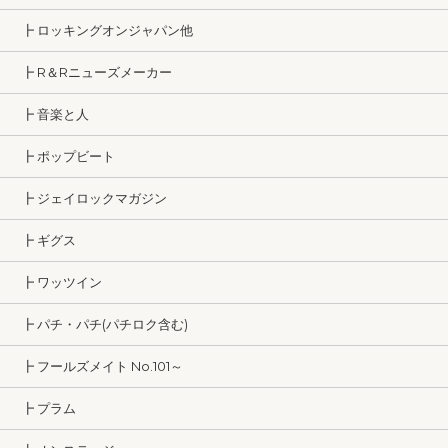
┣ ロッキングオンジャパン他
┣ R＆Rニューズメーカー
┣ 音楽と人
┣ ポップビート
┣ ジェイロックマガジン
┣ ギグス
┣ ワッツイン
┣ パチ・パチ(パチロク含む)
┣ フールズメイト No.101～
┣ プラム