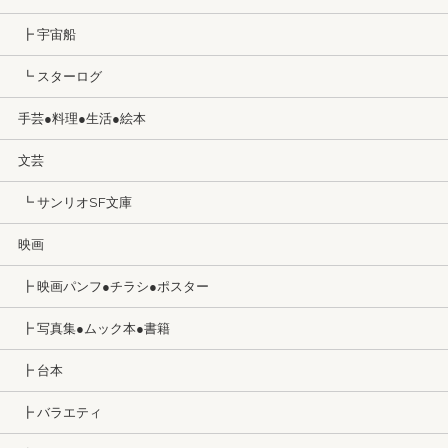
┣ 宇宙船
┗ スターログ
手芸●料理●生活●絵本
文芸
┗ サンリオSF文庫
映画
┣ 映画パンフ●チラシ●ポスター
┣ 写真集●ムック本●書籍
┣ 台本
┣ バラエティ