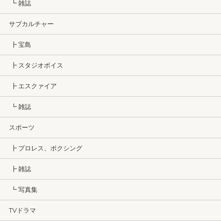
┗ 雑誌
サブカルチャー
┣ 宝島
┣ スタジオボイス
┣ エスクァイア
┗ 雑誌
スポーツ
┣ プロレス、ボクシング
┣ 雑誌
┗ 写真集
TVドラマ