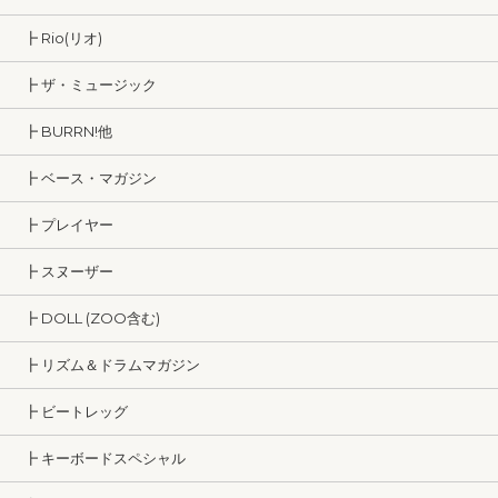
┣ Rio(リオ)
┣ ザ・ミュージック
┣ BURRN!他
┣ ベース・マガジン
┣ プレイヤー
┣ スヌーザー
┣ DOLL (ZOO含む)
┣ リズム＆ドラムマガジン
┣ ビートレッグ
┣ キーボードスペシャル