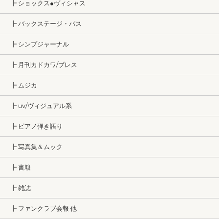
┣ ショックス●ヴィシャス
┣ バックステージ・パス
┣ シンプジャーナル
┣ 月刊カドカワ/ブレス
┣ ムジカ
┣ uv/ヴィジュアル系
┣ ピアノ弾き語り
┣ 写真集＆ムック
┣ 書籍
┣ 雑誌
┣ ファンクラブ会報 他