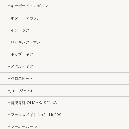
┣ キーボード・マガジン
┣ ギター・マガジン
┣ インロック
┣ ロッキング・オン
┣ ポップ・ギア
┣ メタル・ギア
┣ クロスビート
┣ jam (ジャム)
┣ 音楽専科 ONGAKUSENKA
┣ フールズメイト No.1～No.100
┣ マーキームーン