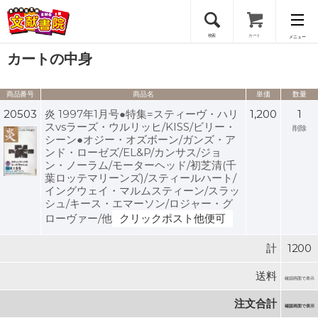
検索
カート
メニュー
カートの中身
会員登録
商品番号
商品名
単価
数量
ログイン
20503
炎 1997年1月号●特集=スティーヴ・ハリ
1,200
1
スvsラーズ・ウルリッヒ/KISS/ビリー・
削除
シーン●オジー・オズボーン/ガンズ・ア
ンド・ローゼズ/EL&P/カンサス/ジョ
ン・ノーラム/モーターヘッド/初芝清(千
葉ロッテマリーンズ)/スティールハート/
イングウェイ・マルムスティーン/スラッ
シュ/キース・エマーソン/ロジャー・グ
ローヴァー/他
クリックポスト他便可
計
1200
送料
確認画面で表示
注文合計
確認画面で表示