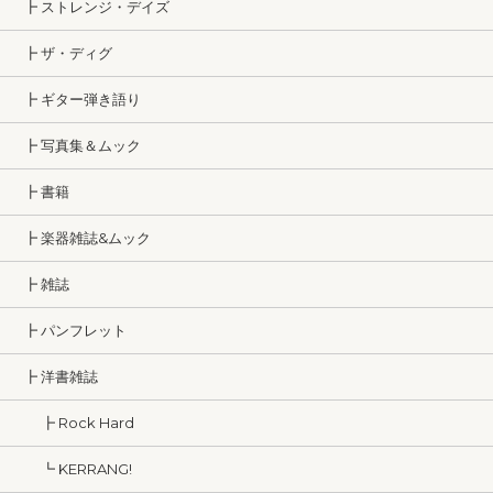
┣ ストレンジ・デイズ
┣ ザ・ディグ
┣ ギター弾き語り
┣ 写真集＆ムック
┣ 書籍
┣ 楽器雑誌&ムック
┣ 雑誌
┣ パンフレット
┣ 洋書雑誌
┣ Rock Hard
┗ KERRANG!