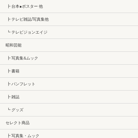
┣ 台本●ポスター 他
┣ テレビ雑誌/写真集他
┗ テレビジョンエイジ
昭和芸能
┣ 写真集&ムック
┣ 書籍
┣ パンフレット
┣ 雑誌
┗ グッズ
セレクト商品
┣ 写真集・ムック