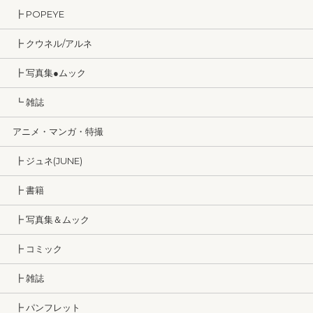
┣ POPEYE
┣ クウネル/アルネ
┣ 写真集●ムック
┗ 雑誌
アニメ・マンガ・特撮
┣ ジュネ(JUNE)
┣ 書籍
┣ 写真集＆ムック
┣ コミック
┣ 雑誌
┣ パンフレット