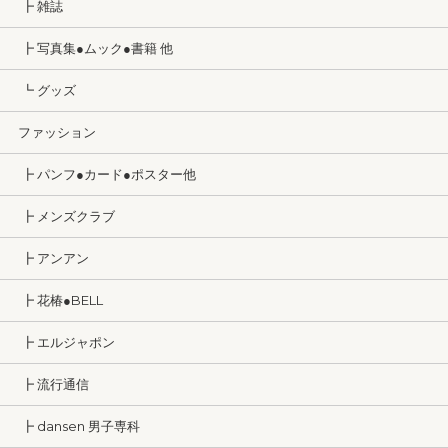
┣ 雑誌
┣ 写真集●ムック●書籍 他
┗ グッズ
ファッション
┣ パンフ●カード●ポスター他
┣ メンズクラブ
┣ アンアン
┣ 花椿●BELL
┣ エルジャポン
┣ 流行通信
┣ dansen 男子専科