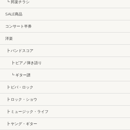
┗ 邦楽チラシ
SALE商品
コンサート半券
洋楽
┣ バンドスコア
┣ ピアノ弾き語り
┗ ギター譜
┣ ビバ・ロック
┣ ロック・ショウ
┣ ミュージック・ライフ
┣ ヤング・ギター