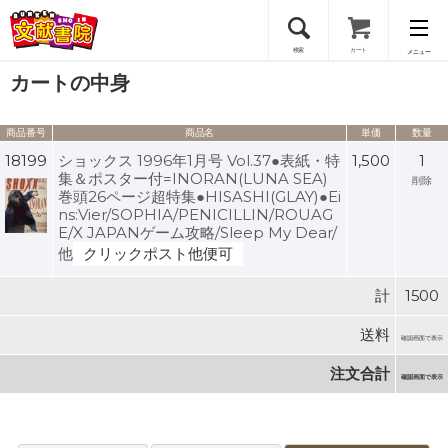
検索
カート
メニュー
カートの中身
会員登録
商品番号
商品名
単価
数量
ログイン
18199
ショックス 1996年1月号 Vol.37●表紙・特
1,500
1
集＆ポスター付=INORAN(LUNA SEA)
削除
巻頭26ページ超特集●HISASHI(GLAY)●Ei
ns:Vier/SOPHIA/PENICILLIN/ROUAG
E/X JAPANゲーム攻略/Sleep My Dear/
他
クリックポスト他便可
計
1500
送料
確認画面で表示
注文合計
確認画面で表示