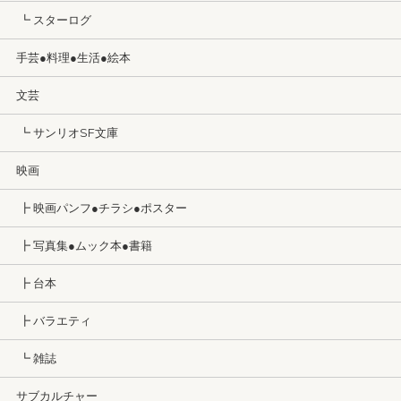
┗ スターログ
手芸●料理●生活●絵本
文芸
┗ サンリオSF文庫
映画
┣ 映画パンフ●チラシ●ポスター
┣ 写真集●ムック本●書籍
┣ 台本
┣ バラエティ
┗ 雑誌
サブカルチャー