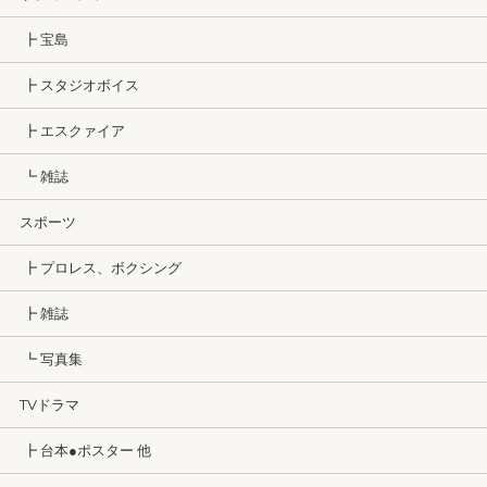
┣ 宝島
┣ スタジオボイス
┣ エスクァイア
┗ 雑誌
スポーツ
┣ プロレス、ボクシング
┣ 雑誌
┗ 写真集
TVドラマ
┣ 台本●ポスター 他