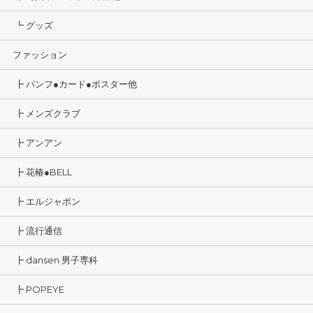
┗ グッズ
ファッション
┣ パンフ●カード●ポスター他
┣ メンズクラブ
┣ アンアン
┣ 花椿●BELL
┣ エルジャポン
┣ 流行通信
┣ dansen 男子専科
┣ POPEYE