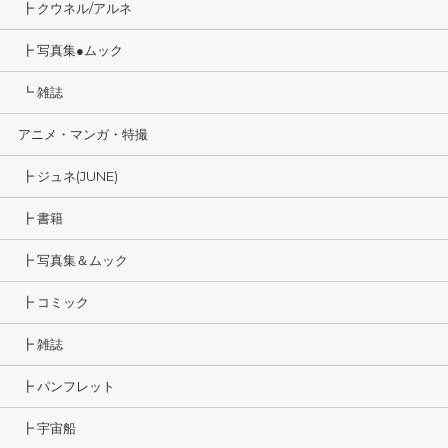
┣ クウネル/アルネ
┣ 写真集●ムック
┗ 雑誌
アニメ・マンガ・特撮
┣ ジュネ(JUNE)
┣ 書籍
┣ 写真集＆ムック
┣ コミック
┣ 雑誌
┣ パンフレット
┣ 宇宙船