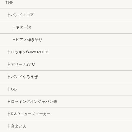
邦楽
┣ バンドスコア
┣ ギター譜
┗ ピアノ弾き語り
┣ ロッキンf●We ROCK
┣ アリーナ37℃
┣ バンドやろうぜ
┣ GB
┣ ロッキングオンジャパン他
┣ R＆Rニューズメーカー
┣ 音楽と人