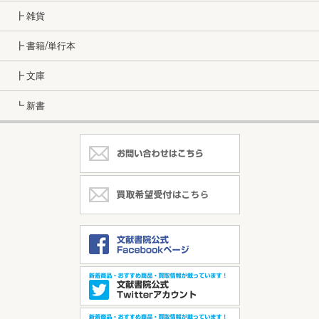
┣ 雑貨
┣ 書籍/単行本
┣ 文庫
┗ 新書