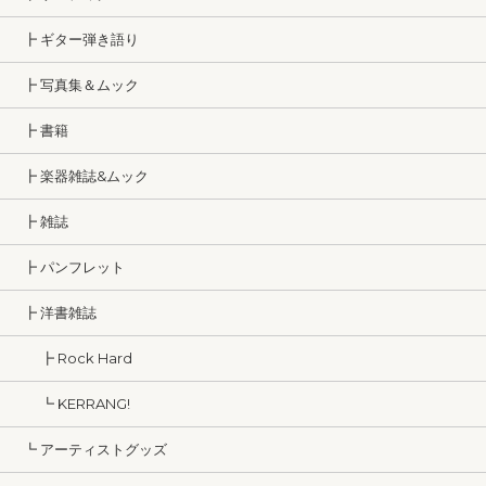
┣ ギター弾き語り
┣ 写真集＆ムック
┣ 書籍
┣ 楽器雑誌&ムック
┣ 雑誌
┣ パンフレット
┣ 洋書雑誌
┣ Rock Hard
┗ KERRANG!
┗ アーティストグッズ