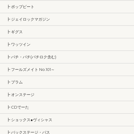
┣ ポップビート
┣ ジェイロックマガジン
┣ ギグス
┣ ワッツイン
┣ パチ・パチ(パチロク含む)
┣ フールズメイト No.101～
┣ プラム
┣ オンステージ
┣ CDでーた
┣ ショックス●ヴィシャス
┣ バックステージ・パス