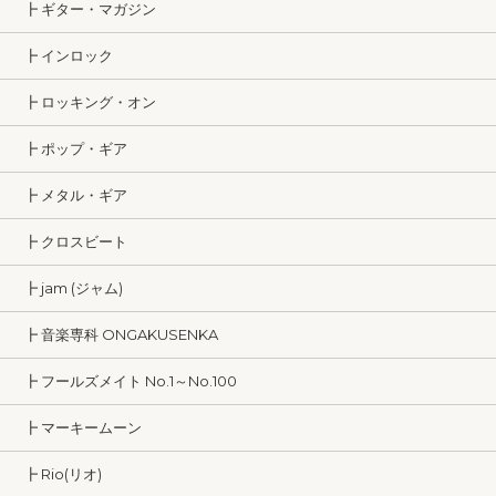
┣ ギター・マガジン
┣ インロック
┣ ロッキング・オン
┣ ポップ・ギア
┣ メタル・ギア
┣ クロスビート
┣ jam (ジャム)
┣ 音楽専科 ONGAKUSENKA
┣ フールズメイト No.1～No.100
┣ マーキームーン
┣ Rio(リオ)