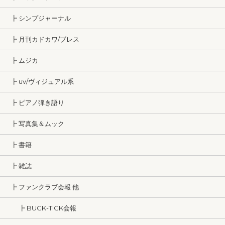
┣ シンプジャーナル
┣ 月刊カドカワ/ブレス
┣ ムジカ
┣ uv/ヴィジュアル系
┣ ピアノ弾き語り
┣ 写真集＆ムック
┣ 書籍
┣ 雑誌
┣ ファンクラブ会報 他
┣ BUCK-TICK会報