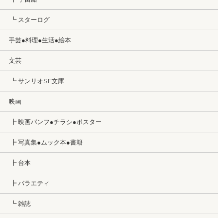
┗ スターログ
手芸●料理●生活●絵本
文芸
┗ サンリオSF文庫
映画
┣ 映画パンフ●チラシ●ポスター
┣ 写真集●ムック本●書籍
┣ 台本
┣ バラエティ
┗ 雑誌