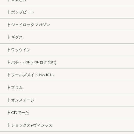
┣ ポップビート
┣ ジェイロックマガジン
┣ ギグス
┣ ワッツイン
┣ パチ・パチ(パチロク含む)
┣ フールズメイト No.101～
┣ プラム
┣ オンステージ
┣ CDでーた
┣ ショックス●ヴィシャス