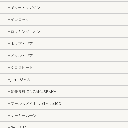
┣ ギター・マガジン
┣ インロック
┣ ロッキング・オン
┣ ポップ・ギア
┣ メタル・ギア
┣ クロスビート
┣ jam (ジャム)
┣ 音楽専科 ONGAKUSENKA
┣ フールズメイト No.1～No.100
┣ マーキームーン
┣ Rio(リオ)