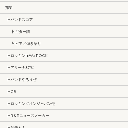
邦楽
┣ バンドスコア
┣ ギター譜
┗ ピアノ弾き語り
┣ ロッキンf●We ROCK
┣ アリーナ37℃
┣ バンドやろうぜ
┣ GB
┣ ロッキングオンジャパン他
┣ R＆Rニューズメーカー
┣ 音楽と人