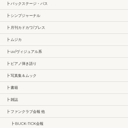
┣ バックステージ・パス
┣ シンプジャーナル
┣ 月刊カドカワ/ブレス
┣ ムジカ
┣ uv/ヴィジュアル系
┣ ピアノ弾き語り
┣ 写真集＆ムック
┣ 書籍
┣ 雑誌
┣ ファンクラブ会報 他
┣ BUCK-TICK会報