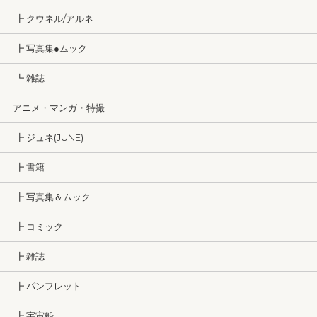
┣ クウネル/アルネ
┣ 写真集●ムック
┗ 雑誌
アニメ・マンガ・特撮
┣ ジュネ(JUNE)
┣ 書籍
┣ 写真集＆ムック
┣ コミック
┣ 雑誌
┣ パンフレット
┣ 宇宙船