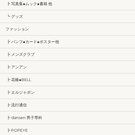
┣ 写真集●ムック●書籍 他
┗ グッズ
ファッション
┣ パンフ●カード●ポスター他
┣ メンズクラブ
┣ アンアン
┣ 花椿●BELL
┣ エルジャポン
┣ 流行通信
┣ dansen 男子専科
┣ POPEYE