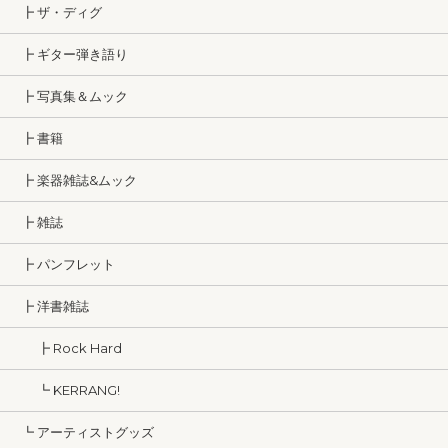
┣ ザ・ディグ
┣ ギター弾き語り
┣ 写真集＆ムック
┣ 書籍
┣ 楽器雑誌&ムック
┣ 雑誌
┣ パンフレット
┣ 洋書雑誌
┣ Rock Hard
┗ KERRANG!
┗ アーティストグッズ