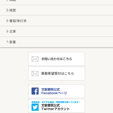
┣ 雑貨
┣ 書籍/単行本
┣ 文庫
┗ 新書