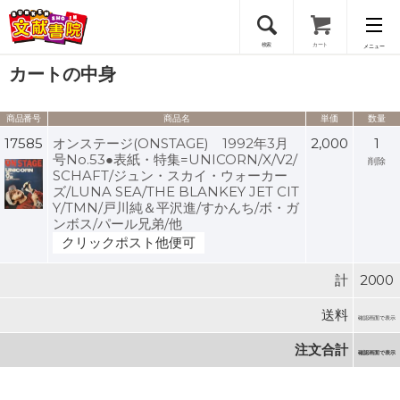
検索
カート
メニュー
カートの中身
会員登録
商品番号
商品名
単価
数量
ログイン
17585
オンステージ(ONSTAGE) 1992年3月
2,000
1
号No.53●表紙・特集=UNICORN/X/V2/
削除
SCHAFT/ジュン・スカイ・ウォーカー
ズ/LUNA SEA/THE BLANKEY JET CIT
Y/TMN/戸川純＆平沢進/すかんち/ボ・ガ
ンボス/パール兄弟/他
クリックポスト他便可
計
2000
送料
確認画面で表示
注文合計
確認画面で表示