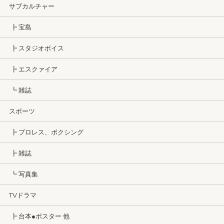
サブカルチャー
┣ 宝島
┣ スタジオボイス
┣ エスクァイア
┗ 雑誌
スポーツ
┣ プロレス、ボクシング
┣ 雑誌
┗ 写真集
TVドラマ
┣ 台本●ポスター 他