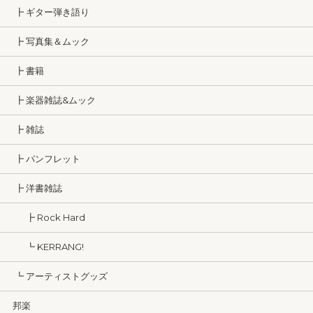
┣ ギター弾き語り
┣ 写真集＆ムック
┣ 書籍
┣ 楽器雑誌&ムック
┣ 雑誌
┣ パンフレット
┣ 洋書雑誌
┣ Rock Hard
┗ KERRANG!
┗ アーティストグッズ
邦楽