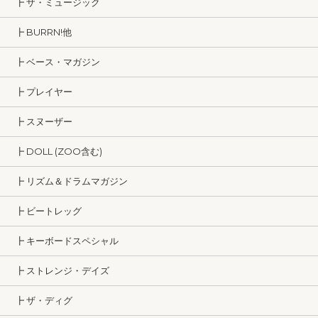
┣ ザ・ミュージック
┣ BURRN!他
┣ ベース・マガジン
┣ プレイヤー
┣ スヌーザー
┣ DOLL (ZOO含む)
┣ リズム＆ドラムマガジン
┣ ビートレッグ
┣ キーボードスペシャル
┣ ストレンジ・デイズ
┣ ザ・ディグ