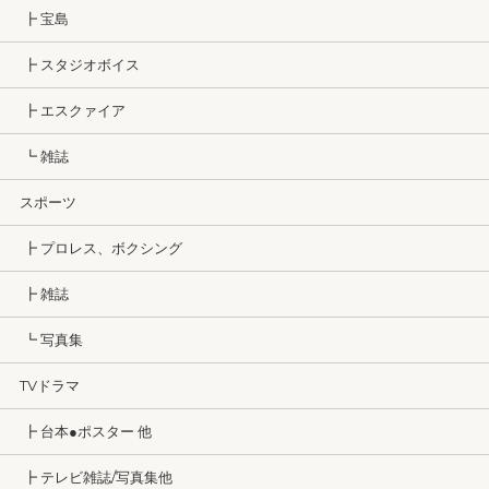
┣ 宝島
┣ スタジオボイス
┣ エスクァイア
┗ 雑誌
スポーツ
┣ プロレス、ボクシング
┣ 雑誌
┗ 写真集
TVドラマ
┣ 台本●ポスター 他
┣ テレビ雑誌/写真集他