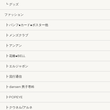
┗ グッズ
ファッション
┣ パンフ●カード●ポスター他
┣ メンズクラブ
┣ アンアン
┣ 花椿●BELL
┣ エルジャポン
┣ 流行通信
┣ dansen 男子専科
┣ POPEYE
┣ クウネル/アルネ