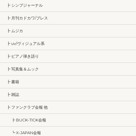
┣ シンプジャーナル
┣ 月刊カドカワ/ブレス
┣ ムジカ
┣ uv/ヴィジュアル系
┣ ピアノ弾き語り
┣ 写真集＆ムック
┣ 書籍
┣ 雑誌
┣ ファンクラブ会報 他
┣ BUCK-TICK会報
┗ X-JAPAN会報