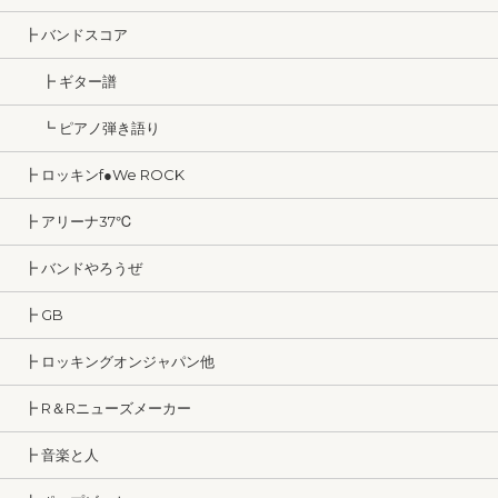
┣ バンドスコア
┣ ギター譜
┗ ピアノ弾き語り
┣ ロッキンf●We ROCK
┣ アリーナ37℃
┣ バンドやろうぜ
┣ GB
┣ ロッキングオンジャパン他
┣ R＆Rニューズメーカー
┣ 音楽と人