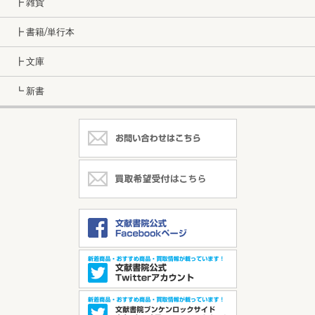
┣ 雑貨
┣ 書籍/単行本
┣ 文庫
┗ 新書