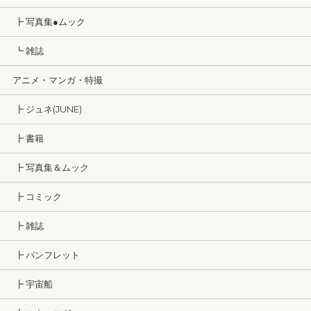
┣ 写真集●ムック
┗ 雑誌
アニメ・マンガ・特撮
┣ ジュネ(JUNE)
┣ 書籍
┣ 写真集＆ムック
┣ コミック
┣ 雑誌
┣ パンフレット
┣ 宇宙船