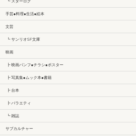
┗ スターログ
手芸●料理●生活●絵本
文芸
┗ サンリオSF文庫
映画
┣ 映画パンフ●チラシ●ポスター
┣ 写真集●ムック本●書籍
┣ 台本
┣ バラエティ
┗ 雑誌
サブカルチャー