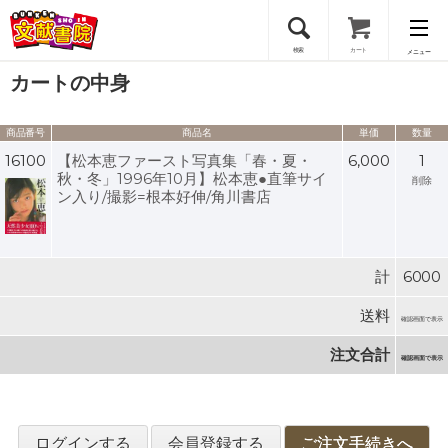
検索
カート
メニュー
カートの中身
会員登録
商品番号
商品名
単価
数量
ログイン
16100
【松本恵ファースト写真集「春・夏・
6,000
1
秋・冬」1996年10月】松本恵●直筆サイ
削除
ン入り/撮影=根本好伸/角川書店
計
6000
送料
確認画面で表示
注文合計
確認画面で表示
ログインする
会員登録する
ご注文手続きへ