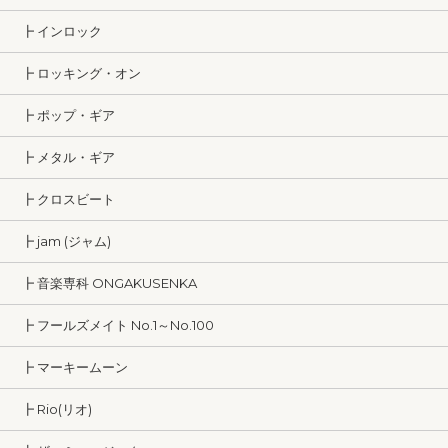
┣ インロック
┣ ロッキング・オン
┣ ポップ・ギア
┣ メタル・ギア
┣ クロスビート
┣ jam (ジャム)
┣ 音楽専科 ONGAKUSENKA
┣ フールズメイト No.1～No.100
┣ マーキームーン
┣ Rio(リオ)