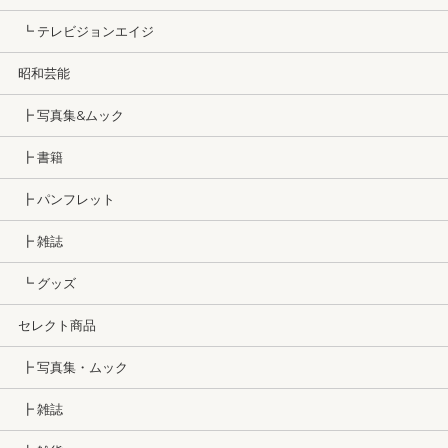
┗ テレビジョンエイジ
昭和芸能
┣ 写真集&ムック
┣ 書籍
┣ パンフレット
┣ 雑誌
┗ グッズ
セレクト商品
┣ 写真集・ムック
┣ 雑誌