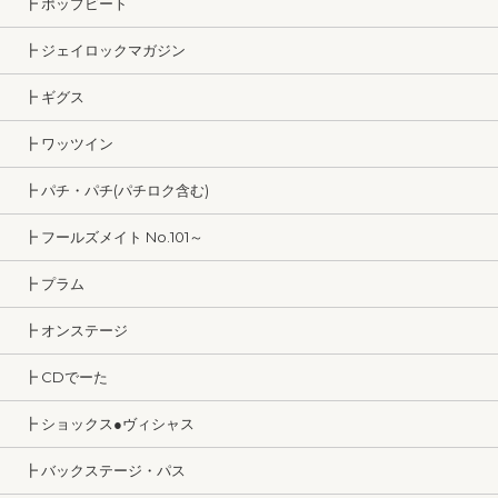
┣ ポップビート
┣ ジェイロックマガジン
┣ ギグス
┣ ワッツイン
┣ パチ・パチ(パチロク含む)
┣ フールズメイト No.101～
┣ プラム
┣ オンステージ
┣ CDでーた
┣ ショックス●ヴィシャス
┣ バックステージ・パス