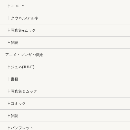
┣ POPEYE
┣ クウネル/アルネ
┣ 写真集●ムック
┗ 雑誌
アニメ・マンガ・特撮
┣ ジュネ(JUNE)
┣ 書籍
┣ 写真集＆ムック
┣ コミック
┣ 雑誌
┣ パンフレット