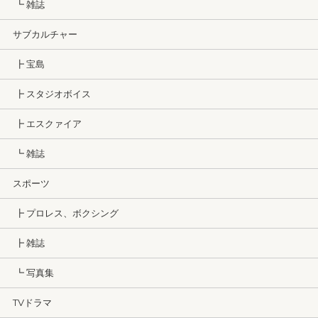
┗ 雑誌
サブカルチャー
┣ 宝島
┣ スタジオボイス
┣ エスクァイア
┗ 雑誌
スポーツ
┣ プロレス、ボクシング
┣ 雑誌
┗ 写真集
TVドラマ