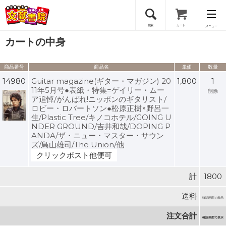
検索
カート
メニュー
カートの中身
会員登録
商品番号
商品名
単価
数量
ログイン
14980
Guitar magazine(ギター・マガジン) 20
1,800
1
11年5月号●表紙・特集=ゲイリー・ムー
削除
ア追悼/がんばれ!ニッポンのギタリスト/
ロビー・ロバートソン●松原正樹×野呂一
生/Plastic Tree/キノコホテル/GOING U
NDER GROUND/吉井和哉/DOPING P
ANDA/ザ・ニュー・マスター・サウン
ズ/鳥山雄司/The Union/他
クリックポスト他便可
計
1800
送料
確認画面で表示
注文合計
確認画面で表示