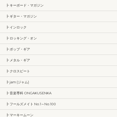
┣ キーボード・マガジン
┣ ギター・マガジン
┣ インロック
┣ ロッキング・オン
┣ ポップ・ギア
┣ メタル・ギア
┣ クロスビート
┣ jam (ジャム)
┣ 音楽専科 ONGAKUSENKA
┣ フールズメイト No.1～No.100
┣ マーキームーン