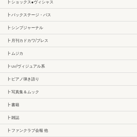
┣ ショックス●ヴィシャス
┣ バックステージ・パス
┣ シンプジャーナル
┣ 月刊カドカワ/ブレス
┣ ムジカ
┣ uv/ヴィジュアル系
┣ ピアノ弾き語り
┣ 写真集＆ムック
┣ 書籍
┣ 雑誌
┣ ファンクラブ会報 他