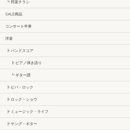
┗ 邦楽チラシ
SALE商品
コンサート半券
洋楽
┣ バンドスコア
┣ ピアノ弾き語り
┗ ギター譜
┣ ビバ・ロック
┣ ロック・ショウ
┣ ミュージック・ライフ
┣ ヤング・ギター