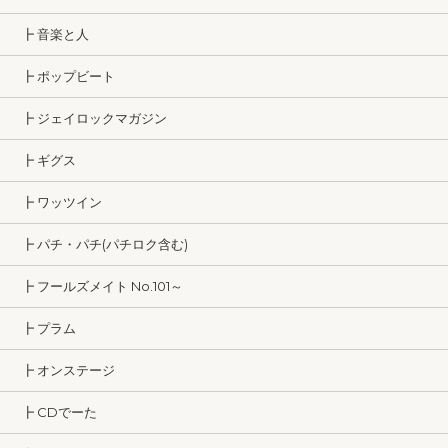
┣ 音楽と人
┣ ポップビート
┣ ジェイロックマガジン
┣ ギグス
┣ ワッツイン
┣ パチ・パチ(パチロク含む)
┣ フールズメイト No.101～
┣ プラム
┣ オンステージ
┣ CDでーた