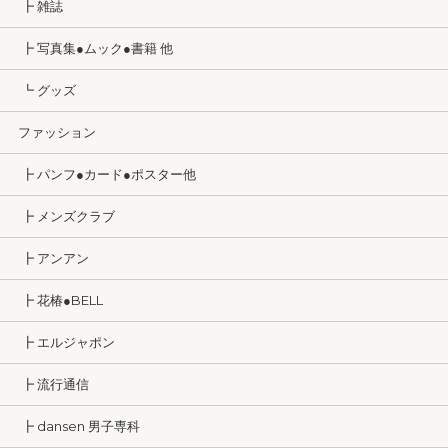
┣ 雑誌
┣ 写真集●ムック●書籍 他
┗ グッズ
ファッション
┣ パンフ●カード●ポスター他
┣ メンズクラブ
┣ アンアン
┣ 花椿●BELL
┣ エルジャポン
┣ 流行通信
┣ dansen 男子専科