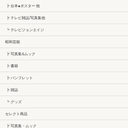
┣ 台本●ポスター 他
┣ テレビ雑誌/写真集他
┗ テレビジョンエイジ
昭和芸能
┣ 写真集&ムック
┣ 書籍
┣ パンフレット
┣ 雑誌
┗ グッズ
セレクト商品
┣ 写真集・ムック