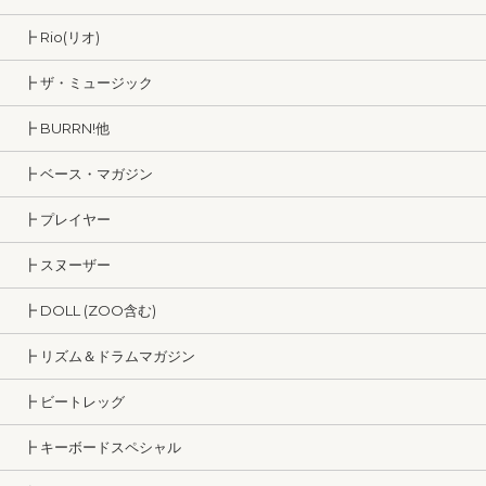
┣ Rio(リオ)
┣ ザ・ミュージック
┣ BURRN!他
┣ ベース・マガジン
┣ プレイヤー
┣ スヌーザー
┣ DOLL (ZOO含む)
┣ リズム＆ドラムマガジン
┣ ビートレッグ
┣ キーボードスペシャル