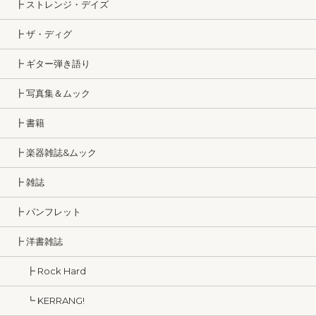
┣ ストレンジ・デイズ
┣ ザ・ディグ
┣ ギター弾き語り
┣ 写真集＆ムック
┣ 書籍
┣ 楽器雑誌&ムック
┣ 雑誌
┣ パンフレット
┣ 洋書雑誌
┣ Rock Hard
┗ KERRANG!