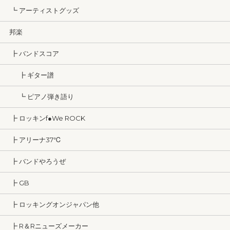
┗ アーティストグッズ
邦楽
┣ バンドスコア
┣ ギター譜
┗ ピアノ弾き語り
┣ ロッキンf●We ROCK
┣ アリーナ37℃
┣ バンドやろうぜ
┣ GB
┣ ロッキングオンジャパン他
┣ R＆Rニューズメーカー