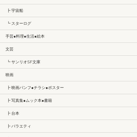
┣ 宇宙船
┗ スターログ
手芸●料理●生活●絵本
文芸
┗ サンリオSF文庫
映画
┣ 映画パンフ●チラシ●ポスター
┣ 写真集●ムック本●書籍
┣ 台本
┣ バラエティ