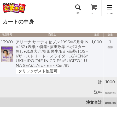
検索
カート
メニュー
カートの中身
会員登録
商品番号
商品名
単価
数量
ログイン
13960
アリーナ サーティセブン 1995年5月号 N
1,000
1
o.152●表紙・特集=藤重政孝 ⚠️ポスター
削除
無し●浅倉大介/奥田民生/EBI/黒夢/TOSH
I/ザ・ストリート・スライダーズ/KEN&Y
UKIHIRO(DIE IN CRIES)/SUGIZO(LU
NA SEA)/L'Arc～en～Ciel/他
クリックポスト他便可
計
1000
送料
確認画面で表示
注文合計
確認画面で表示