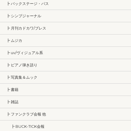
┣ バックステージ・パス
┣ シンプジャーナル
┣ 月刊カドカワ/ブレス
┣ ムジカ
┣ uv/ヴィジュアル系
┣ ピアノ弾き語り
┣ 写真集＆ムック
┣ 書籍
┣ 雑誌
┣ ファンクラブ会報 他
┣ BUCK-TICK会報