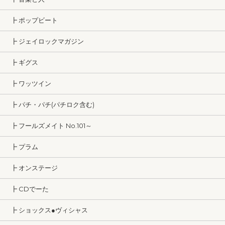
┣ ポップビート
┣ ジェイロックマガジン
┣ ギグス
┣ ワッツイン
┣ パチ・パチ(パチロク含む)
┣ フールズメイト No.101～
┣ プラム
┣ オンステージ
┣ CDでーた
┣ ショックス●ヴィシャス