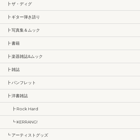
┣ ザ・ディグ
┣ ギター弾き語り
┣ 写真集＆ムック
┣ 書籍
┣ 楽器雑誌&ムック
┣ 雑誌
┣ パンフレット
┣ 洋書雑誌
┣ Rock Hard
┗ KERRANG!
┗ アーティストグッズ