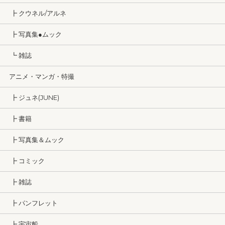
┣ クウネル/アルネ
┣ 写真集●ムック
┗ 雑誌
アニメ・マンガ・特撮
┣ ジュネ(JUNE)
┣ 書籍
┣ 写真集＆ムック
┣ コミック
┣ 雑誌
┣ パンフレット
┣ 宇宙船