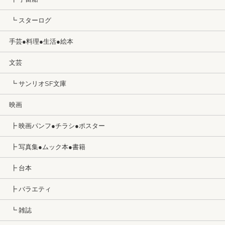
┗ スターログ
手芸●料理●生活●絵本
文芸
┗ サンリオSF文庫
映画
┣ 映画パンフ●チラシ●ポスター
┣ 写真集●ムック本●書籍
┣ 台本
┣ バラエティ
┗ 雑誌