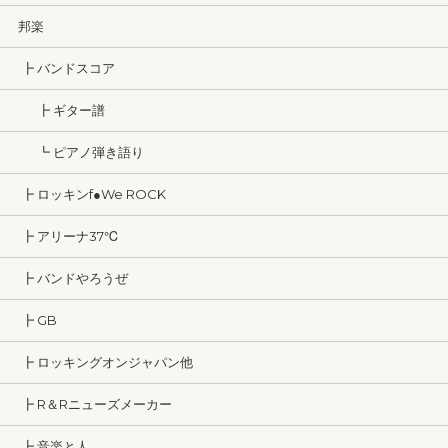
邦楽
┣ バンドスコア
┣ ギター譜
┗ ピアノ弾き語り
┣ ロッキンf●We ROCK
┣ アリーナ37℃
┣ バンドやろうぜ
┣ GB
┣ ロッキングオンジャパン他
┣ R＆Rニューズメーカー
┣ 音楽と人