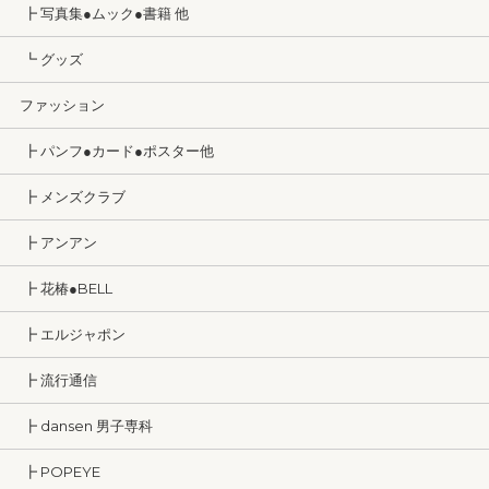
┣ 写真集●ムック●書籍 他
┗ グッズ
ファッション
┣ パンフ●カード●ポスター他
┣ メンズクラブ
┣ アンアン
┣ 花椿●BELL
┣ エルジャポン
┣ 流行通信
┣ dansen 男子専科
┣ POPEYE