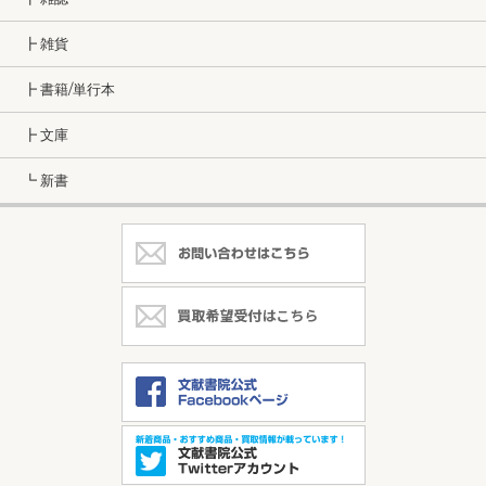
┣ 雑貨
┣ 書籍/単行本
┣ 文庫
┗ 新書