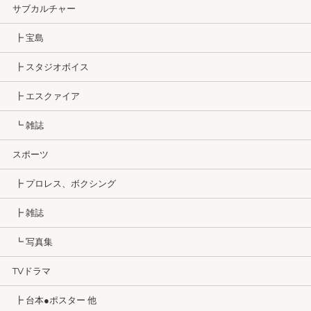
サブカルチャー
┣ 宝島
┣ スタジオボイス
┣ エスクァイア
┗ 雑誌
スポーツ
┣ プロレス、ボクシング
┣ 雑誌
┗ 写真集
TVドラマ
┣ 台本●ポスター 他