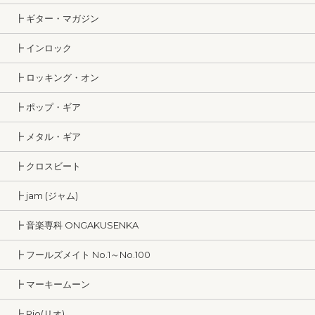
┣ ギター・マガジン
┣ インロック
┣ ロッキング・オン
┣ ポップ・ギア
┣ メタル・ギア
┣ クロスビート
┣ jam (ジャム)
┣ 音楽専科 ONGAKUSENKA
┣ フールズメイト No.1～No.100
┣ マーキームーン
┣ Rio(リオ)