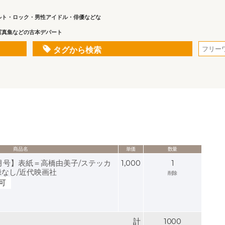
ルト・ロック・男性アイドル・俳優などな
写真集などの古本デパート
タグから検索
商品名
単価
数量
3月号】表紙＝高橋由美子/ステッカ
1,000
1
録なし/近代映画社
削除
可
計
1000