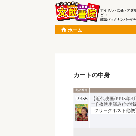
アイドル・女優・アダ
ど ！
雑誌バックナンバーや
ホーム
カートの中身
商品番号
13335
【近代映画/1993年
ー(1枚使用済み)他付
クリックポスト他便