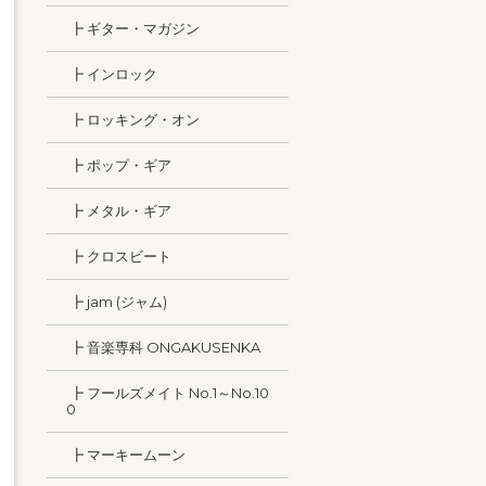
┣ ギター・マガジン
┣ インロック
┣ ロッキング・オン
┣ ポップ・ギア
┣ メタル・ギア
┣ クロスビート
┣ jam (ジャム)
┣ 音楽専科 ONGAKUSENKA
┣ フールズメイト No.1～No.10
0
┣ マーキームーン