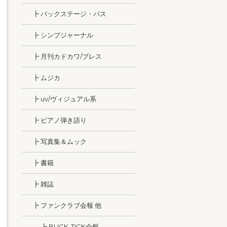
┣ バックステージ・パス
┣ シンプジャーナル
┣ 月刊カドカワ/ブレス
┣ ムジカ
┣ uv/ヴィジュアル系
┣ ピアノ弾き語り
┣ 写真集＆ムック
┣ 書籍
┣ 雑誌
┣ ファンクラブ会報 他
┣ BUCK-TICK会報