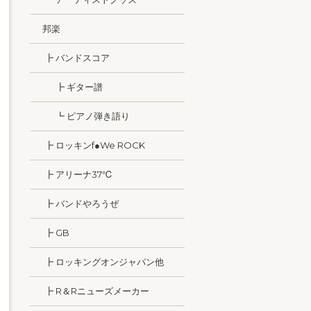
邦楽
┣ バンドスコア
┣ ギター譜
┗ ピアノ弾き語り
┣ ロッキンf●We ROCK
┣ アリーナ37℃
┣ バンドやろうぜ
┣ GB
┣ ロッキングオンジャパン他
┣ R＆Rニューズメーカー