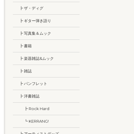
┣ ザ・ディグ
┣ ギター弾き語り
┣ 写真集＆ムック
┣ 書籍
┣ 楽器雑誌&ムック
┣ 雑誌
┣ パンフレット
┣ 洋書雑誌
┣ Rock Hard
┗ KERRANG!
┗ アーティストグッズ