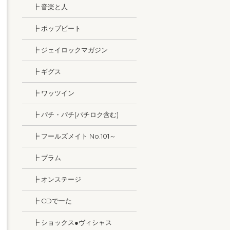
┣ 音楽と人
┣ ポップビート
┣ ジェイロックマガジン
┣ ギグス
┣ ワッツイン
┣ パチ・パチ(パチロク含む)
┣ フールズメイト No.101～
┣ プラム
┣ オンステージ
┣ CDでーた
┣ ショックス●ヴィシャス