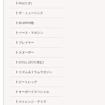
┣ Rio(リオ)
┣ ザ・ミュージック
┣ BURRN!他
┣ ベース・マガジン
┣ プレイヤー
┣ スヌーザー
┣ DOLL (ZOO含む)
┣ リズム＆ドラムマガジン
┣ ビートレッグ
┣ キーボードスペシャル
┣ ストレンジ・デイズ