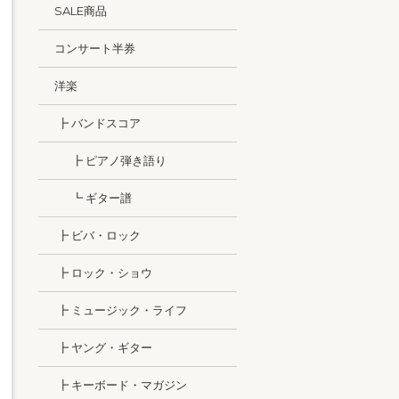
SALE商品
コンサート半券
洋楽
┣ バンドスコア
┣ ピアノ弾き語り
┗ ギター譜
┣ ビバ・ロック
┣ ロック・ショウ
┣ ミュージック・ライフ
┣ ヤング・ギター
┣ キーボード・マガジン