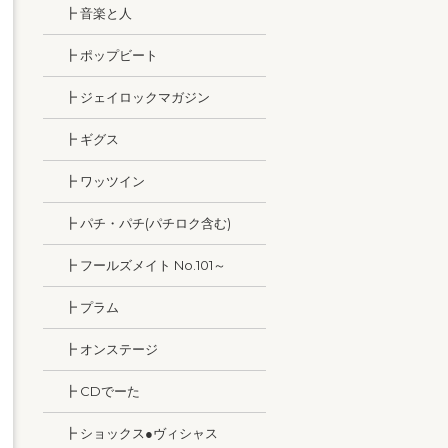
┣ 音楽と人
┣ ポップビート
┣ ジェイロックマガジン
┣ ギグス
┣ ワッツイン
┣ パチ・パチ(パチロク含む)
┣ フールズメイト No.101～
┣ プラム
┣ オンステージ
┣ CDでーた
┣ ショックス●ヴィシャス