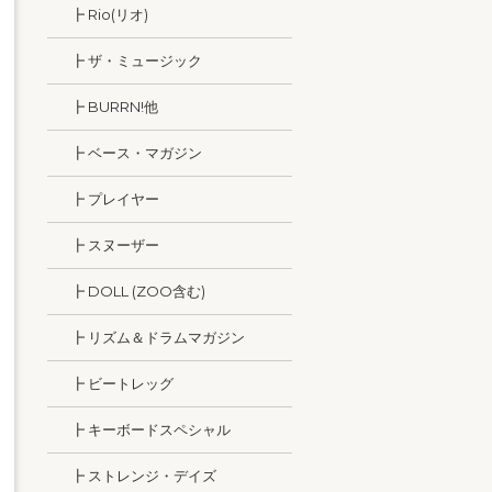
┣ Rio(リオ)
┣ ザ・ミュージック
┣ BURRN!他
┣ ベース・マガジン
┣ プレイヤー
┣ スヌーザー
┣ DOLL (ZOO含む)
┣ リズム＆ドラムマガジン
┣ ビートレッグ
┣ キーボードスペシャル
┣ ストレンジ・デイズ