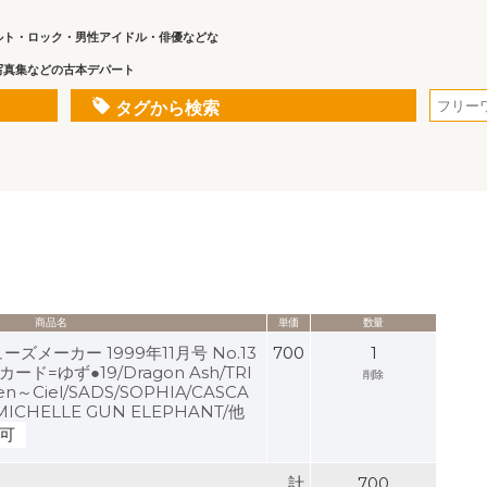
ルト・ロック・男性アイドル・俳優などな
写真集などの古本デパート
タグから検索
商品名
単価
数量
メーカー 1999年11月号 No.13
700
1
=ゆず●19/Dragon Ash/TRI
削除
en～Ciel/SADS/SOPHIA/CASCA
ICHELLE GUN ELEPHANT/他
可
計
700