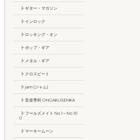
┣ ギター・マガジン
┣ インロック
┣ ロッキング・オン
┣ ポップ・ギア
┣ メタル・ギア
┣ クロスビート
┣ jam (ジャム)
┣ 音楽専科 ONGAKUSENKA
┣ フールズメイト No.1～No.10
0
┣ マーキームーン