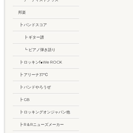
邦楽
┣ バンドスコア
┣ ギター譜
┗ ピアノ弾き語り
┣ ロッキンf●We ROCK
┣ アリーナ37℃
┣ バンドやろうぜ
┣ GB
┣ ロッキングオンジャパン他
┣ R＆Rニューズメーカー