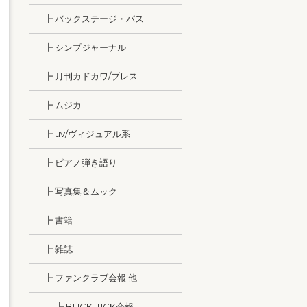
┣ バックステージ・パス
┣ シンプジャーナル
┣ 月刊カドカワ/ブレス
┣ ムジカ
┣ uv/ヴィジュアル系
┣ ピアノ弾き語り
┣ 写真集＆ムック
┣ 書籍
┣ 雑誌
┣ ファンクラブ会報 他
┣ BUCK-TICK会報