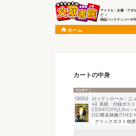
アイドル・女優・アダ
ど ！
雑誌バックナンバーや
ホーム
カートの中身
商品番号
12002
ロックンロール・ニューズ
4】表紙・付録ポストカード
CERATOPS/L'Arc～
DE/椎名林檎/THEE M
クリックポスト他便