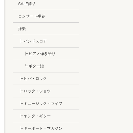
SALE商品
コンサート半券
洋楽
┣ バンドスコア
┣ ピアノ弾き語り
┗ ギター譜
┣ ビバ・ロック
┣ ロック・ショウ
┣ ミュージック・ライフ
┣ ヤング・ギター
┣ キーボード・マガジン