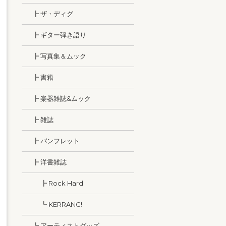
┣ ザ・ディグ
┣ ギター弾き語り
┣ 写真集＆ムック
┣ 書籍
┣ 楽器雑誌&ムック
┣ 雑誌
┣ パンフレット
┣ 洋書雑誌
┣ Rock Hard
┗ KERRANG!
┗ アーティストグッズ