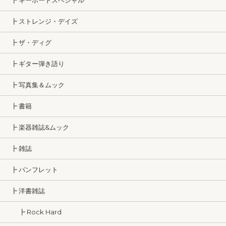
┣ キーボードスペシャル
┣ ストレンジ・デイズ
┣ ザ・ディグ
┣ ギター弾き語り
┣ 写真集＆ムック
┣ 書籍
┣ 楽器雑誌&ムック
┣ 雑誌
┣ パンフレット
┣ 洋書雑誌
┣ Rock Hard