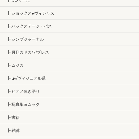
┣ CDでーた
┣ ショックス●ヴィシャス
┣ バックステージ・パス
┣ シンプジャーナル
┣ 月刊カドカワ/ブレス
┣ ムジカ
┣ uv/ヴィジュアル系
┣ ピアノ弾き語り
┣ 写真集＆ムック
┣ 書籍
┣ 雑誌