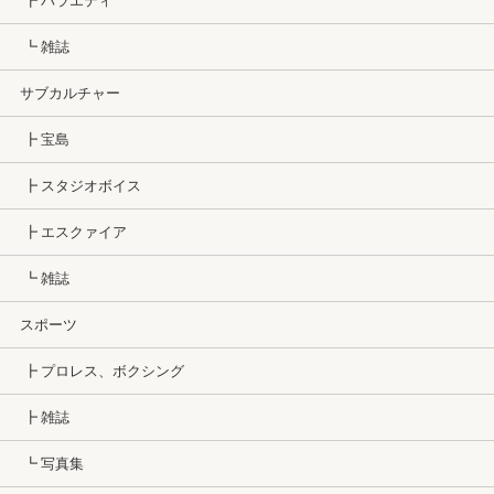
┣ バラエティ
┗ 雑誌
サブカルチャー
┣ 宝島
┣ スタジオボイス
┣ エスクァイア
┗ 雑誌
スポーツ
┣ プロレス、ボクシング
┣ 雑誌
┗ 写真集