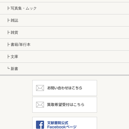
┣ 写真集・ムック
┣ 雑誌
┣ 雑貨
┣ 書籍/単行本
┣ 文庫
┗ 新書