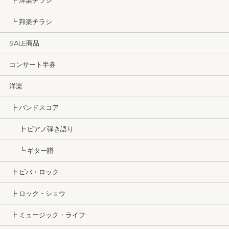
┣ 洋楽チラシ
┗ 邦楽チラシ
SALE商品
コンサート半券
洋楽
┣ バンドスコア
┣ ピアノ弾き語り
┗ ギター譜
┣ ビバ・ロック
┣ ロック・ショウ
┣ ミュージック・ライフ