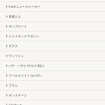
┣ R＆Rニューズメーカー
┣ 音楽と人
┣ ポップビート
┣ ジェイロックマガジン
┣ ギグス
┣ ワッツイン
┣ パチ・パチ(パチロク含む)
┣ フールズメイト No.101～
┣ プラム
┣ オンステージ