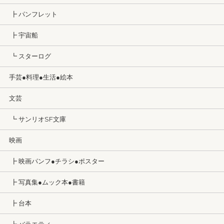
┣ パンフレット
┣ 宇宙船
┗ スターログ
手芸●料理●生活●絵本
文芸
┗ サンリオSF文庫
映画
┣ 映画パンフ●チラシ●ポスター
┣ 写真集●ムック本●書籍
┣ 台本