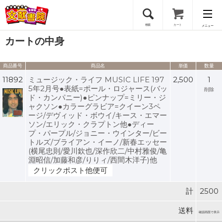
検索
カート
メニュー
カートの中身
会員登録
商品番号
商品名
単価
数量
ログイン
11892
ミュージック・ライフ MUSIC LIFE 197
2,500
1
5年2月号●表紙=ポール・ロジャース(バッ
削除
ド・カンパニー)●ピンナップ=ミリー・ジ
ャクソン●カラーグラビア=クイーン3ペ
ージ/デヴィッド・ボウイ/キース・エマー
ソン/エリック・クラプトン他●ディー
プ・パープル/ジョニー・ウインター/ビー
トルズ/ブライアン・イーノ/新春エッセー
(横尾忠則/愛川欽也/深作欣二/中村雅俊/亀
淵昭信/加藤和彦/りりィ/西間木洋子)他
クリックポスト他便可
計
2500
送料
確認画面で表示