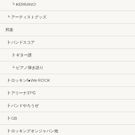
┗ KERRANG!
┗ アーティストグッズ
邦楽
┣ バンドスコア
┣ ギター譜
┗ ピアノ弾き語り
┣ ロッキンf●We ROCK
┣ アリーナ37℃
┣ バンドやろうぜ
┣ GB
┣ ロッキングオンジャパン他