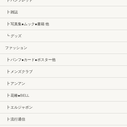
┣ パンフレット
┣ 雑誌
┣ 写真集●ムック●書籍 他
┗ グッズ
ファッション
┣ パンフ●カード●ポスター他
┣ メンズクラブ
┣ アンアン
┣ 花椿●BELL
┣ エルジャポン
┣ 流行通信