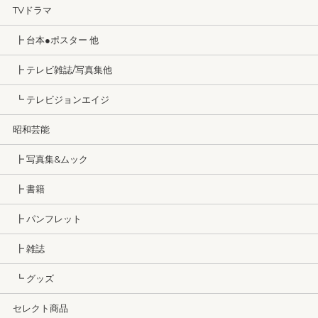
TVドラマ
┣ 台本●ポスター 他
┣ テレビ雑誌/写真集他
┗ テレビジョンエイジ
昭和芸能
┣ 写真集&ムック
┣ 書籍
┣ パンフレット
┣ 雑誌
┗ グッズ
セレクト商品