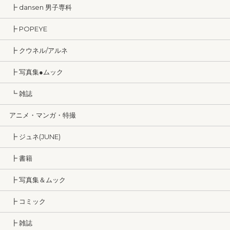
┣ dansen 男子専科
┣ POPEYE
┣ クウネル/アルネ
┣ 写真集●ムック
┗ 雑誌
アニメ・マンガ・特撮
┣ ジュネ(JUNE)
┣ 書籍
┣ 写真集＆ムック
┣ コミック
┣ 雑誌