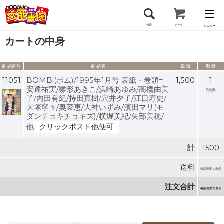
検索
カート
メニュー
カートの中身
会員登録
商品番号
商品名
単価
数量
ログイン
11051
BOMB!(ボム)/1995年1月号 表紙・巻頭=
1,500
1
安達祐実/雛形あきこ/浜崎あゆみ/高橋由美
削除
子/内田有紀/持田真樹/穴井夕子/江口寿史/
大塚寧々/奥菜恵/大神いずみ/濱田マリ(モ
ダンチョキチョキズ)/横堀美紀/矢部美穂/
他
クリックポスト他便可
計
1500
送料
確認画面で表示
注文合計
確認画面で表示