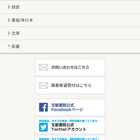
┣ 雑貨
┣ 書籍/単行本
┣ 文庫
┗ 新書