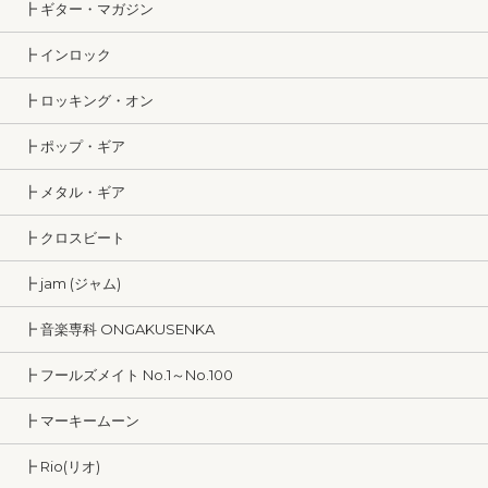
┣ ギター・マガジン
┣ インロック
┣ ロッキング・オン
┣ ポップ・ギア
┣ メタル・ギア
┣ クロスビート
┣ jam (ジャム)
┣ 音楽専科 ONGAKUSENKA
┣ フールズメイト No.1～No.100
┣ マーキームーン
┣ Rio(リオ)