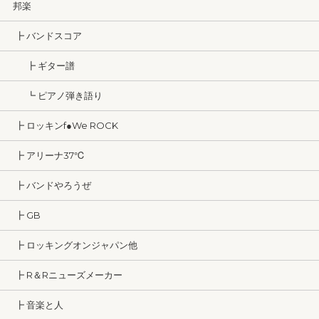
邦楽
┣ バンドスコア
┣ ギター譜
┗ ピアノ弾き語り
┣ ロッキンf●We ROCK
┣ アリーナ37℃
┣ バンドやろうぜ
┣ GB
┣ ロッキングオンジャパン他
┣ R＆Rニューズメーカー
┣ 音楽と人