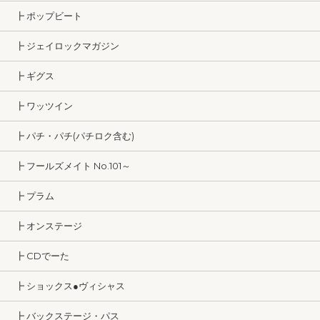
┣ ポップビート
┣ ジェイロックマガジン
┣ ギグス
┣ ワッツイン
┣ パチ・パチ(パチロク含む)
┣ フールズメイト No.101～
┣ プラム
┣ オンステージ
┣ CDでーた
┣ ショックス●ヴィシャス
┣ バックステージ・パス