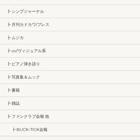
┣ シンプジャーナル
┣ 月刊カドカワ/ブレス
┣ ムジカ
┣ uv/ヴィジュアル系
┣ ピアノ弾き語り
┣ 写真集＆ムック
┣ 書籍
┣ 雑誌
┣ ファンクラブ会報 他
┣ BUCK-TICK会報