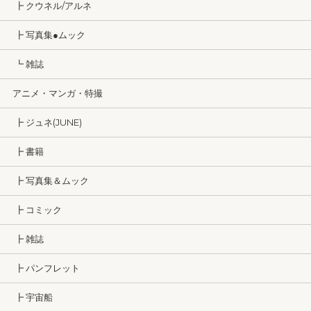
┣ クウネル/アルネ
┣ 写真集●ムック
┗ 雑誌
アニメ・マンガ・特撮
┣ ジュネ(JUNE)
┣ 書籍
┣ 写真集＆ムック
┣ コミック
┣ 雑誌
┣ パンフレット
┣ 宇宙船