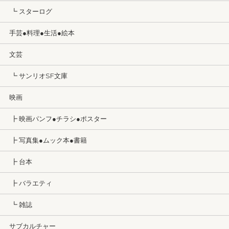
┗ スターログ
手芸●料理●生活●絵本
文芸
┗ サンリオSF文庫
映画
┣ 映画パンフ●チラシ●ポスター
┣ 写真集●ムック本●書籍
┣ 台本
┣ バラエティ
┗ 雑誌
サブカルチャー