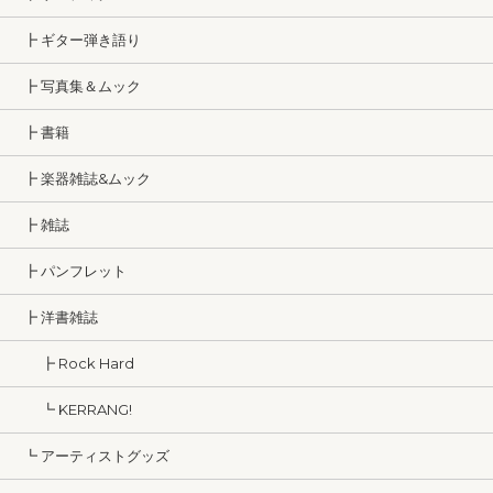
┣ ギター弾き語り
┣ 写真集＆ムック
┣ 書籍
┣ 楽器雑誌&ムック
┣ 雑誌
┣ パンフレット
┣ 洋書雑誌
┣ Rock Hard
┗ KERRANG!
┗ アーティストグッズ