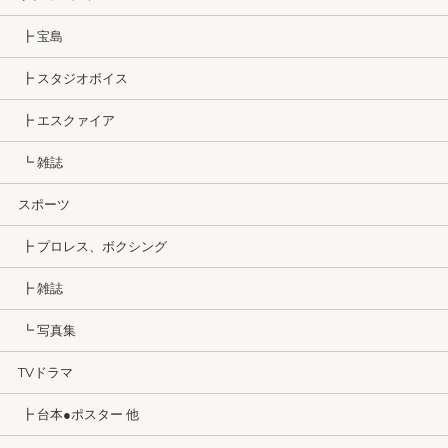
┣ 宝島
┣ スタジオボイス
┣ エスクァイア
┗ 雑誌
スポーツ
┣ プロレス、ボクシング
┣ 雑誌
┗ 写真集
TVドラマ
┣ 台本●ポスター 他