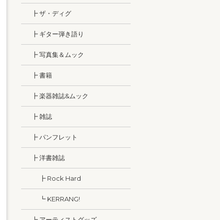
┣ ザ・ディグ
┣ ギター弾き語り
┣ 写真集＆ムック
┣ 書籍
┣ 楽器雑誌&ムック
┣ 雑誌
┣ パンフレット
┣ 洋書雑誌
┣ Rock Hard
┗ KERRANG!
┗ アーティストグッズ