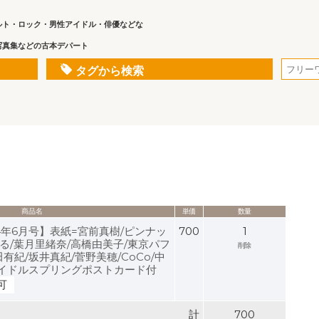
ルト・ロック・男性アイドル・俳優などな
写真集などの古本デパート
タグから検索
商品名
単価
数量
994年6月号】表紙=宮前真樹/ピンナッ
700
1
る/葉月里緒奈/高橋由美子/東京パフ
削除
有紀/坂井真紀/菅野美穂/CoCo/中
アイドルスプリングポストカード付
可
計
700