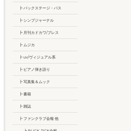
┣ バックステージ・パス
┣ シンプジャーナル
┣ 月刊カドカワ/ブレス
┣ ムジカ
┣ uv/ヴィジュアル系
┣ ピアノ弾き語り
┣ 写真集＆ムック
┣ 書籍
┣ 雑誌
┣ ファンクラブ会報 他
┣ BUCK-TICK会報