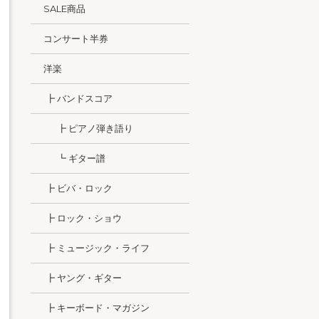
SALE商品
コンサート半券
洋楽
┣ バンドスコア
┣ ピアノ弾き語り
┗ ギター譜
┣ ビバ・ロック
┣ ロック・ショウ
┣ ミュージック・ライフ
┣ ヤング・ギター
┣ キーボード・マガジン