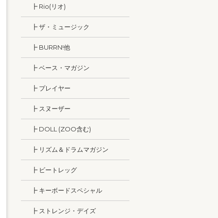
┣ Rio(リオ)
┣ ザ・ミュージック
┣ BURRN!他
┣ ベース・マガジン
┣ プレイヤー
┣ スヌーザー
┣ DOLL (ZOO含む)
┣ リズム＆ドラムマガジン
┣ ビートレッグ
┣ キーボードスペシャル
┣ ストレンジ・デイズ