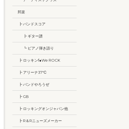
邦楽
┣ バンドスコア
┣ ギター譜
┗ ピアノ弾き語り
┣ ロッキンf●We ROCK
┣ アリーナ37℃
┣ バンドやろうぜ
┣ GB
┣ ロッキングオンジャパン他
┣ R＆Rニューズメーカー