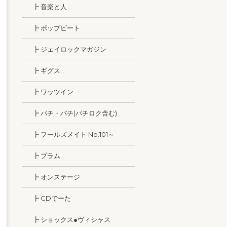
┣ 音楽と人
┣ ポップビート
┣ ジェイロックマガジン
┣ ギグス
┣ ワッツイン
┣ パチ・パチ(パチロク含む)
┣ フールズメイト No.101～
┣ プラム
┣ オンステージ
┣ CDでーた
┣ ショックス●ヴィシャス