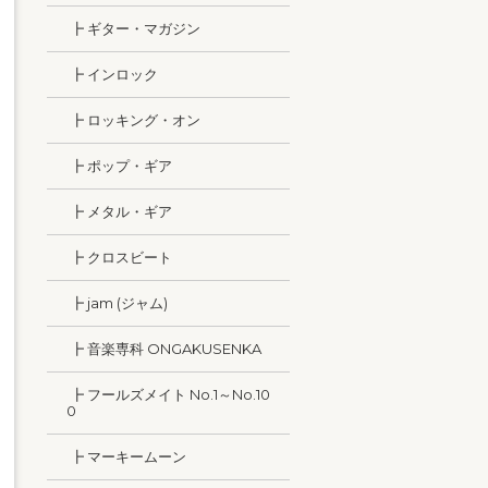
┣ ギター・マガジン
┣ インロック
┣ ロッキング・オン
┣ ポップ・ギア
┣ メタル・ギア
┣ クロスビート
┣ jam (ジャム)
┣ 音楽専科 ONGAKUSENKA
┣ フールズメイト No.1～No.10
0
┣ マーキームーン