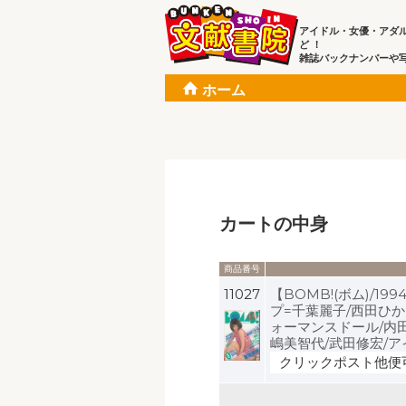
アイドル・女優・アダ
ど ！
雑誌バックナンバーや
ホーム
カートの中身
商品番号
11027
【BOMB!(ボム)/1
プ=千葉麗子/西田ひか
ォーマンスドール/内田
嶋美智代/武田修宏/
クリックポスト他便