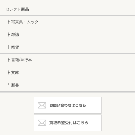
セレクト商品
┣ 写真集・ムック
┣ 雑誌
┣ 雑貨
┣ 書籍/単行本
┣ 文庫
┗ 新書