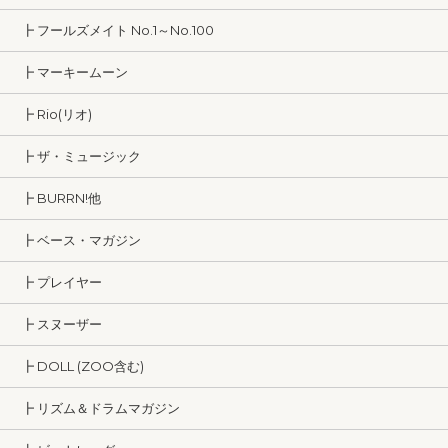
┣ フールズメイト No.1～No.100
┣ マーキームーン
┣ Rio(リオ)
┣ ザ・ミュージック
┣ BURRN!他
┣ ベース・マガジン
┣ プレイヤー
┣ スヌーザー
┣ DOLL (ZOO含む)
┣ リズム＆ドラムマガジン