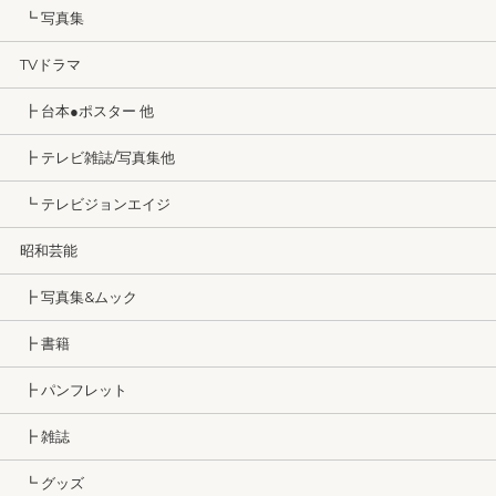
┗ 写真集
TVドラマ
┣ 台本●ポスター 他
┣ テレビ雑誌/写真集他
┗ テレビジョンエイジ
昭和芸能
┣ 写真集&ムック
┣ 書籍
┣ パンフレット
┣ 雑誌
┗ グッズ