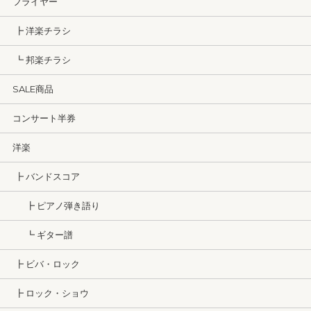
フライヤー
┣ 洋楽チラシ
┗ 邦楽チラシ
SALE商品
コンサート半券
洋楽
┣ バンドスコア
┣ ピアノ弾き語り
┗ ギター譜
┣ ビバ・ロック
┣ ロック・ショウ