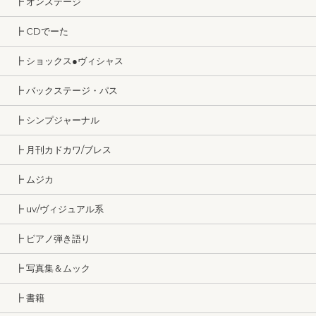
┣ オンステージ
┣ CDでーた
┣ ショックス●ヴィシャス
┣ バックステージ・パス
┣ シンプジャーナル
┣ 月刊カドカワ/ブレス
┣ ムジカ
┣ uv/ヴィジュアル系
┣ ピアノ弾き語り
┣ 写真集＆ムック
┣ 書籍