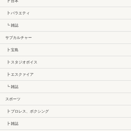
┣ 台本
┣ バラエティ
┗ 雑誌
サブカルチャー
┣ 宝島
┣ スタジオボイス
┣ エスクァイア
┗ 雑誌
スポーツ
┣ プロレス、ボクシング
┣ 雑誌