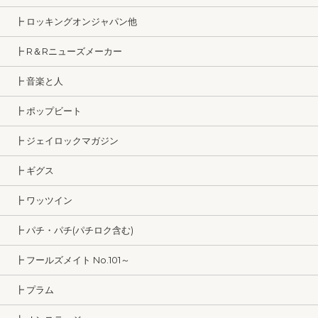
┣ ロッキングオンジャパン他
┣ R＆Rニューズメーカー
┣ 音楽と人
┣ ポップビート
┣ ジェイロックマガジン
┣ ギグス
┣ ワッツイン
┣ パチ・パチ(パチロク含む)
┣ フールズメイト No.101～
┣ プラム