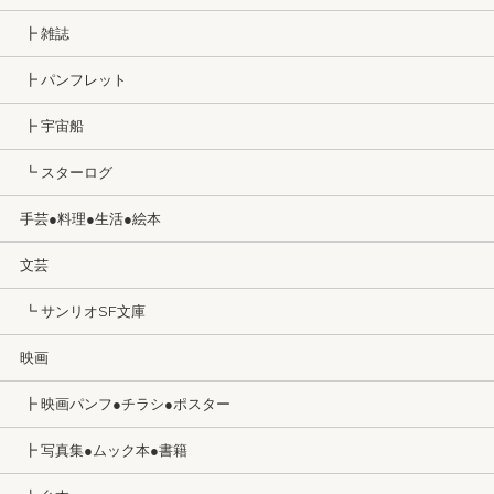
┣ 雑誌
┣ パンフレット
┣ 宇宙船
┗ スターログ
手芸●料理●生活●絵本
文芸
┗ サンリオSF文庫
映画
┣ 映画パンフ●チラシ●ポスター
┣ 写真集●ムック本●書籍