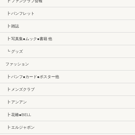
┣ ファンクラブ会報
┣ パンフレット
┣ 雑誌
┣ 写真集●ムック●書籍 他
┗ グッズ
ファッション
┣ パンフ●カード●ポスター他
┣ メンズクラブ
┣ アンアン
┣ 花椿●BELL
┣ エルジャポン