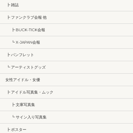
┣ 雑誌
┣ ファンクラブ会報 他
┣ BUCK-TICK会報
┗ X-JAPAN会報
┣ パンフレット
┗ アーティストグッズ
女性アイドル・女優
┣ アイドル写真集・ムック
┣ 文庫写真集
┗ サイン入り写真集
┣ ポスター