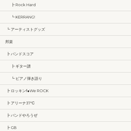
┣ Rock Hard
┗ KERRANG!
┗ アーティストグッズ
邦楽
┣ バンドスコア
┣ ギター譜
┗ ピアノ弾き語り
┣ ロッキンf●We ROCK
┣ アリーナ37℃
┣ バンドやろうぜ
┣ GB