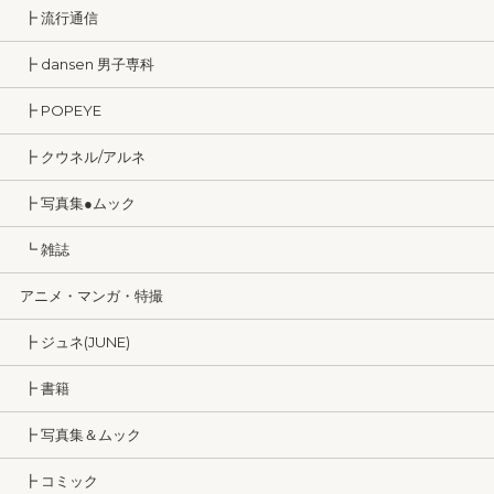
┣ 流行通信
┣ dansen 男子専科
┣ POPEYE
┣ クウネル/アルネ
┣ 写真集●ムック
┗ 雑誌
アニメ・マンガ・特撮
┣ ジュネ(JUNE)
┣ 書籍
┣ 写真集＆ムック
┣ コミック