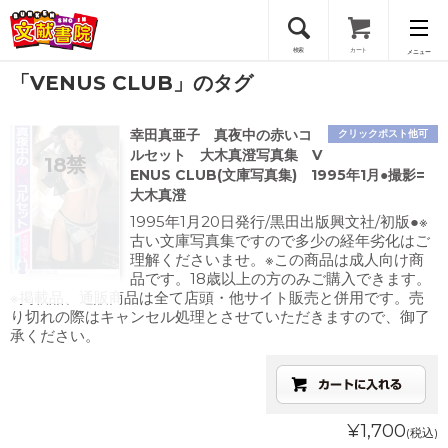
検索
カート
メニュー
「VENUS CLUB」のタグ
会員登録
幸田真亜子 真夜中の赤いコ
クリックポスト他可
ログイン
ルセット 大木真澄写真集 V
ENUS CLUB(文庫写真集) 1995年1月●撮影=
大木真澄
1995年1月20日発行/黒田出版興文社/初版●※
古い文庫写真集ですので多少の経年劣化はご
理解くださいませ。※この商品は成人向け商
品です。18歳以上の方のみご購入できます。
※掲載品、通販商品は全て店頭・他サイト販売と併用です。売
り切れの際はキャンセル処理とさせていただきますので、御了
承ください。
¥1,700
(税込)