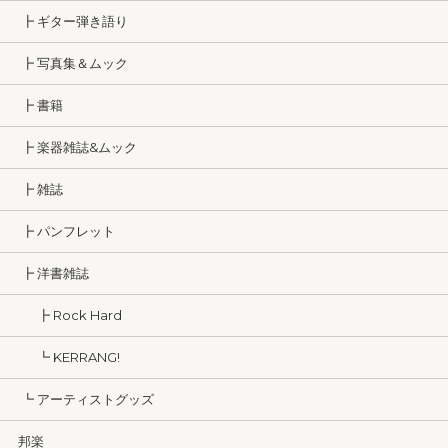
┣ ギター弾き語り
┣ 写真集＆ムック
┣ 書籍
┣ 楽器雑誌&ムック
┣ 雑誌
┣ パンフレット
┣ 洋書雑誌
┣ Rock Hard
┗ KERRANG!
┗ アーティストグッズ
邦楽