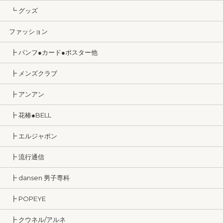
┗ グッズ
ファッション
┣ パンフ●カード●ポスター他
┣ メンズクラブ
┣ アンアン
┣ 花椿●BELL
┣ エルジャポン
┣ 流行通信
┣ dansen 男子専科
┣ POPEYE
┣ クウネル/アルネ