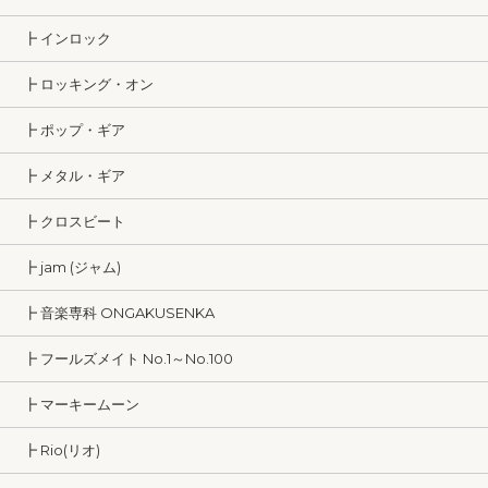
┣ インロック
┣ ロッキング・オン
┣ ポップ・ギア
┣ メタル・ギア
┣ クロスビート
┣ jam (ジャム)
┣ 音楽専科 ONGAKUSENKA
┣ フールズメイト No.1～No.100
┣ マーキームーン
┣ Rio(リオ)