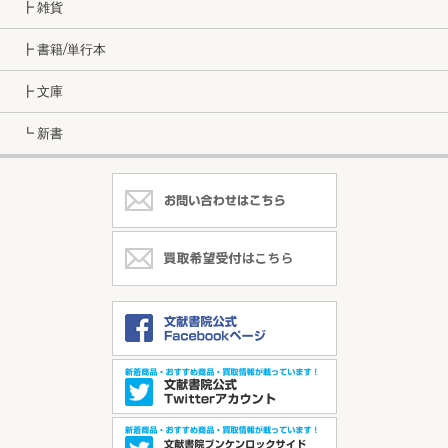
┣ 雑貨
┣ 書籍/単行本
┣ 文庫
┗ 新書