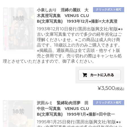
小泉しおり 淫縛の麗奴 大
クリックポスト他可
木真澄写真集 VENUS CLU
B(文庫写真集) 1993年12月●撮影=大木真澄
1993年12月10日発行/黒田出版興文社/初版●※
古い文庫写真集ですので多少の経年劣化はご
理解くださいませ。※この商品は成人向け商
品です。18歳以上の方のみご購入できます。
※掲載品、通販商品は全て店頭・他サイト販
売と併用です。売り切れの際はキャンセル処
理とさせていただきますので、御了承ください。
¥3,500
(税込)
沢田ルミ 緊縛恥肉淫夢 田
クリックポスト他可
中欣一写真集 VENUS CLU
B(文庫写真集) 1995年1月●撮影=田中欣一
1995年1月25日発行/黒田出版興文社/初版●※