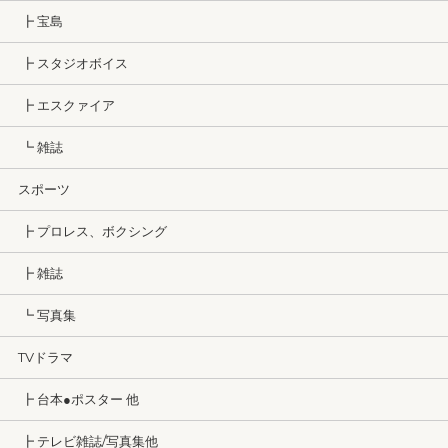
┣ 宝島
┣ スタジオボイス
┣ エスクァイア
┗ 雑誌
スポーツ
┣ プロレス、ボクシング
┣ 雑誌
┗ 写真集
TVドラマ
┣ 台本●ポスター 他
┣ テレビ雑誌/写真集他