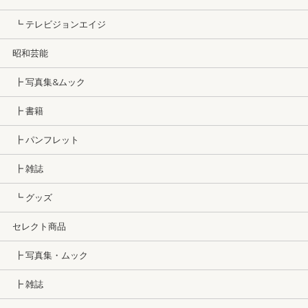
┗ テレビジョンエイジ
昭和芸能
┣ 写真集&ムック
┣ 書籍
┣ パンフレット
┣ 雑誌
┗ グッズ
セレクト商品
┣ 写真集・ムック
┣ 雑誌