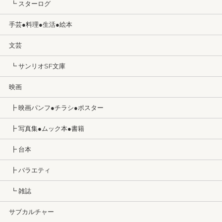
┗ スターログ
手芸●料理●生活●絵本
文芸
┗ サンリオSF文庫
映画
┣ 映画パンフ●チラシ●ポスター
┣ 写真集●ムック本●書籍
┣ 台本
┣ バラエティ
┗ 雑誌
サブカルチャー