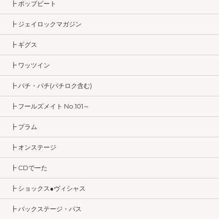
┣ ポップビート
┣ ジェイロックマガジン
┣ ギグス
┣ ワッツイン
┣ パチ・パチ(パチロク含む)
┣ フールズメイト No.101～
┣ プラム
┣ オンステージ
┣ CDでーた
┣ ショックス●ヴィシャス
┣ バックステージ・パス