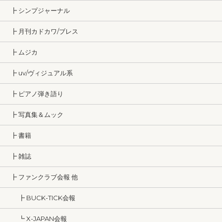
┣ シンプジャーナル
┣ 月刊カドカワ/ブレス
┣ ムジカ
┣ uv/ヴィジュアル系
┣ ピアノ弾き語り
┣ 写真集＆ムック
┣ 書籍
┣ 雑誌
┣ ファンクラブ会報 他
┣ BUCK-TICK会報
┗ X-JAPAN会報