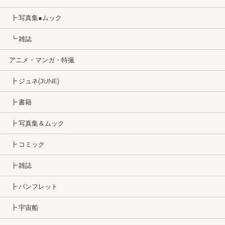
┣ 写真集●ムック
┗ 雑誌
アニメ・マンガ・特撮
┣ ジュネ(JUNE)
┣ 書籍
┣ 写真集＆ムック
┣ コミック
┣ 雑誌
┣ パンフレット
┣ 宇宙船