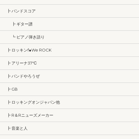
┣ バンドスコア
┣ ギター譜
┗ ピアノ弾き語り
┣ ロッキンf●We ROCK
┣ アリーナ37℃
┣ バンドやろうぜ
┣ GB
┣ ロッキングオンジャパン他
┣ R＆Rニューズメーカー
┣ 音楽と人