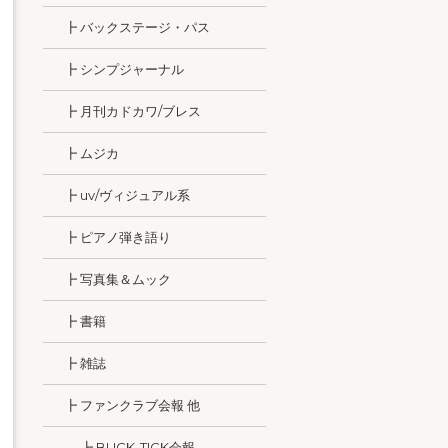
┣ バックステージ・パス
┣ シンプジャーナル
┣ 月刊カドカワ/ブレス
┣ ムジカ
┣ uv/ヴィジュアル系
┣ ピアノ弾き語り
┣ 写真集＆ムック
┣ 書籍
┣ 雑誌
┣ ファンクラブ会報 他
┣ BUCK-TICK会報