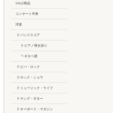
SALE商品
コンサート半券
洋楽
┣ バンドスコア
┣ ピアノ弾き語り
┗ ギター譜
┣ ビバ・ロック
┣ ロック・ショウ
┣ ミュージック・ライフ
┣ ヤング・ギター
┣ キーボード・マガジン