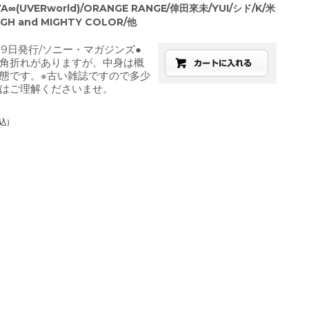
YA∞(UVERworld)/ORANGE RANGE/倖田來未/YUI/シド/K/米
GH and MIGHTY COLOR/他
6月9日発行/ソニー・マガジンズ●
角折れがありますが、中身は概
態です。※古い雑誌ですので多少
はご理解くださいませ。
込)