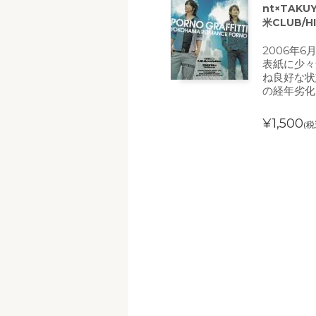
nt×TAKU
米CLUB/HI
2006年
表紙に少々
ね良好な状
の経年劣化
¥1,500
(税