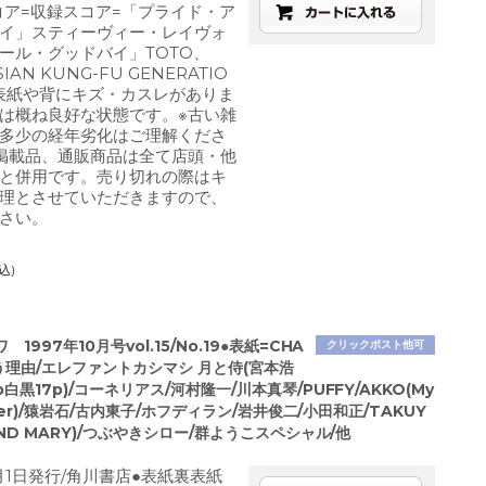
コア=収録スコア=「プライド・ア
イ」スティーヴィー・レイヴォ
ール・グッドバイ」TOTO、
AN KUNG-FU GENERATIO
表紙や背にキズ・カスレがありま
は概ね良好な状態です。※古い雑
多少の経年劣化はご理解くださ
掲載品、通販商品は全て店頭・他
と併用です。売り切れの際はキ
理とさせていただきますので、
さい。
込)
1997年10月号vol.15/No.19●表紙=CHA
クリックポスト他可
う理由/エレファントカシマシ 月と侍(宮本浩
白黒17p)/コーネリアス/河村隆一/川本真琴/PUFFY/AKKO(My
Lover)/猿岩石/古内東子/ホフディラン/岩井俊二/小田和正/TAKUY
 AND MARY)/つぶやきシロー/群ようこスペシャル/他
0月1日発行/角川書店●表紙裏表紙