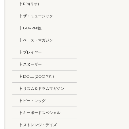
┣ Rio(リオ)
┣ ザ・ミュージック
┣ BURRN!他
┣ ベース・マガジン
┣ プレイヤー
┣ スヌーザー
┣ DOLL (ZOO含む)
┣ リズム＆ドラムマガジン
┣ ビートレッグ
┣ キーボードスペシャル
┣ ストレンジ・デイズ