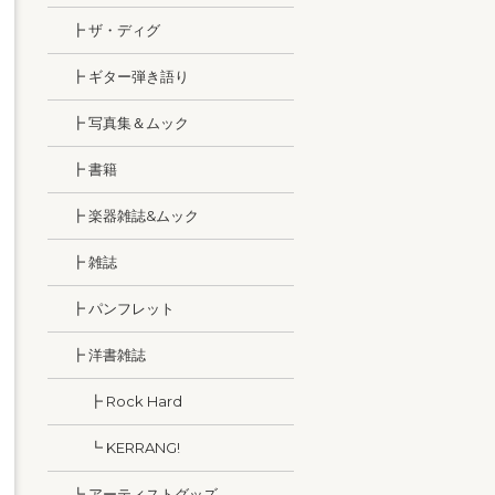
┣ ザ・ディグ
┣ ギター弾き語り
┣ 写真集＆ムック
┣ 書籍
┣ 楽器雑誌&ムック
┣ 雑誌
┣ パンフレット
┣ 洋書雑誌
┣ Rock Hard
┗ KERRANG!
┗ アーティストグッズ