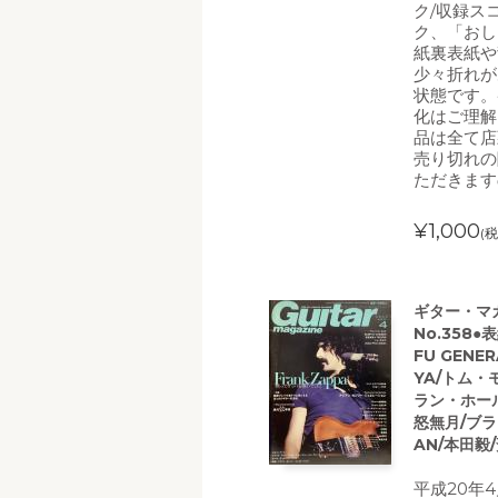
ク/収録ス
ク、「おし
紙裏表紙や
少々折れが
状態です。
化はご理解
品は全て店
売り切れの
ただきます
¥1,000
(税
ギター・マガジ
No.358●
FU GENE
YA/トム・
ラン・ホール
怒無月/ブ
AN/本田毅
平成20年