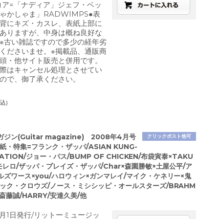
コア=「ナディア」ジェフ・ベッ
ゃかしゃま」RADWIMPS●表
背にキズ・カスレ、表紙上部に
ありますが、中身は概ね良好な
※古い雑誌ですので多少の経年劣
くださいませ。※掲載品、通販商
頭・他サイト販売と併用です。
際はキャンセル処理とさせてい
ので、御了承ください。
込)
ン(Guitar magazine) 2008年4月号
クリックポスト他可
表紙・特集=フランク・ザッパ/ASIAN KUNG-
RATION/ジョー・パス/BUMP OF CHICKEN/布袋寅泰×TAKU
モレロ/ザッパ・プレイズ・ザッパ/Char×森園勝敏×土屋公平/ア
ズワース×you/ハロウィン×ガンマレイ/マイク・ケネリー×鬼
ラック・クロウズ/ノース・ミシシッピ・オールスターズ/BRAHM
/斎藤誠/HARRY/安達久美/他
4月1日発行/リットーミュージッ