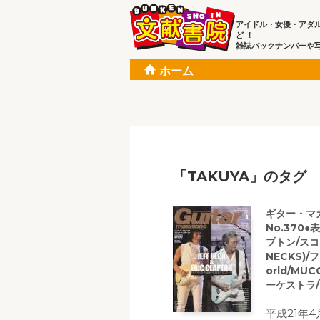
アイドル・女優・アダ
ど ！
雑誌バックナンバーや
ホーム
「TAKUYA」のタグ
ギター・マガジ
No.370
プトン/スコ
NECKS)
orld/M
ーケストラ
平成21年