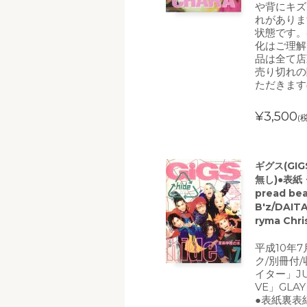
や背にキズ
れがありま
状態です。
化はご理解
品は全て店
売り切れの
ただきます
¥3,500
(
ギグス(GIG
無し)●表紙・
pread be
B'z/DAIT
ryma Chri
平成10年
ク/別冊付
イター」JU
VE」GLAY
●表紙裏表