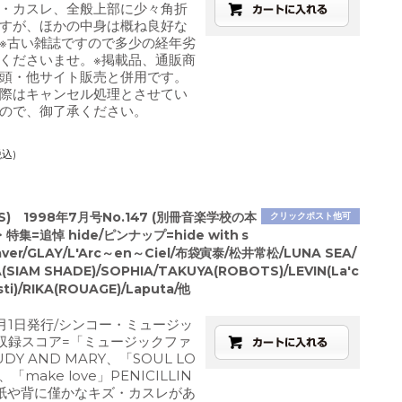
・カスレ、全般上部に少々角折
すが、ほかの中身は概ね良好な
※古い雑誌ですので多少の経年劣
くださいませ。※掲載品、通販商
頭・他サイト販売と併用です。
際はキャンセル処理とさせてい
ので、御了承ください。
税込)
S) 1998年7月号No.147 (別冊音楽学校の本
クリックポスト他可
特集=追悼 hide/ピンナップ=hide with s
aver/GLAY/L'Arc～en～Ciel/布袋寅泰/松井常松/LUNA SEA/
A(SIAM SHADE)/SOPHIA/TAKUYA(ROBOTS)/LEVIN(La'c
sti)/RIKA(ROUAGE)/Laputa/他
7月1日発行/シンコー・ミュージッ
/収録スコア=「ミュージックファ
DY AND MARY、「SOUL LO
、「make love」PENICILLIN
紙や背に僅かなキズ・カスレがあ