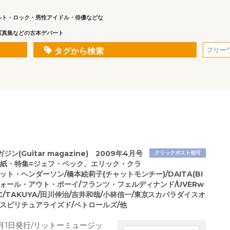
ルト・ロック・男性アイドル・俳優などな
写真集などの古本デパート
タグから検索
ン(Guitar magazine) 2009年4月号
クリックポスト他可
●表紙・特集=ジェフ・ベック、エリック・クラ
ット・ヘンダーソン/橋本絵莉子(チャットモンチー)/DAITA(BI
/フォール・アウト・ボーイ/フランツ・フェルディナンド/UVERw
UCC/TAKUYA/田川伸治/吉井和哉/小林信一/東京スカパラダイスオ
/スピリチュアライズド/ペトロールズ/他
4月1日発行/リットーミュージッ