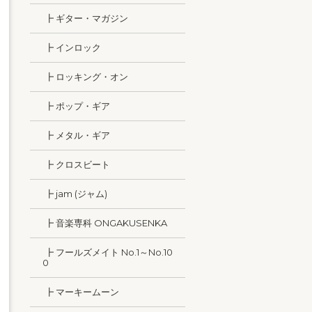
┣ ギター・マガジン
┣ インロック
┣ ロッキング・オン
┣ ポップ・ギア
┣ メタル・ギア
┣ クロスビート
┣ jam (ジャム)
┣ 音楽専科 ONGAKUSENKA
┣ フールズメイト No.1～No.10
0
┣ マーキームーン