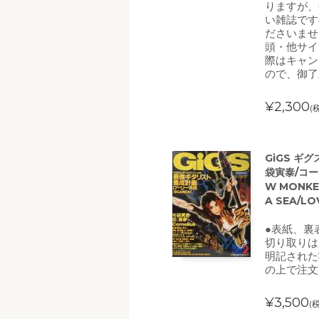
りますが、
い雑誌です
ださいませ
頭・他サイ
際はキャン
ので、御了
¥2,300
(
GiGS ギ
袋寅泰/コーネ
W MONKE
A SEA/
●表紙、裏
切り取りは
明記された
の上で注文
¥3,500
(