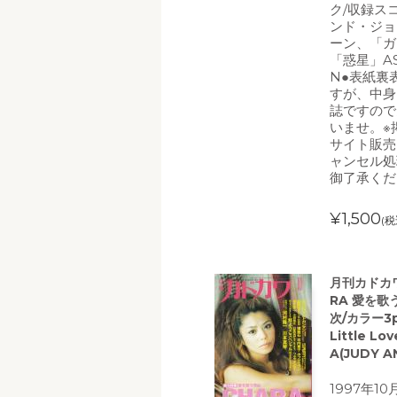
ク/収録ス
ンド・ジョ
ーン、「ガ
「惑星」ASI
N●表紙裏
すが、中身
誌ですので
いませ。※
サイト販売
ャンセル処
御了承くだ
¥1,500
(税
月刊カドカワ 
RA 愛を歌
次/カラー3p
Little 
A(JUDY
1997年1