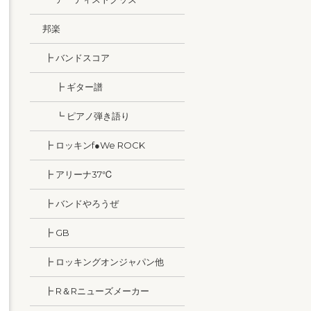
邦楽
┣ バンドスコア
┣ ギター譜
┗ ピアノ弾き語り
┣ ロッキンf●We ROCK
┣ アリーナ37℃
┣ バンドやろうぜ
┣ GB
┣ ロッキングオンジャパン他
┣ R＆Rニューズメーカー