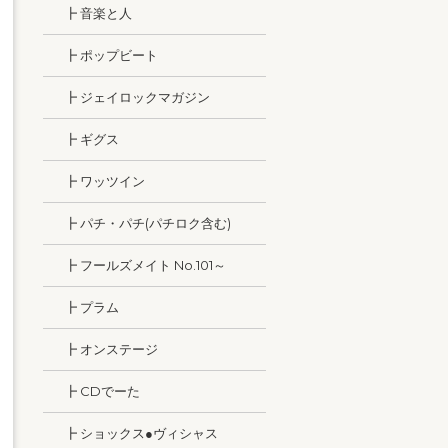
┣ 音楽と人
┣ ポップビート
┣ ジェイロックマガジン
┣ ギグス
┣ ワッツイン
┣ パチ・パチ(パチロク含む)
┣ フールズメイト No.101～
┣ プラム
┣ オンステージ
┣ CDでーた
┣ ショックス●ヴィシャス