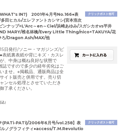
HAT's IN?) 2001年4月号No.166●表
クリックポスト他可
宇多田ヒカル/エレファントカシマシ(宮本浩次
/ピンナップ=L'Arc～en～Ciel/浜崎あゆみ/スガシカオvs平井
ND MARY/椎名林檎/Every Little Thing/nico×TAKUYA/花
ろ/Dragon Ash/MAX/他
月15日発行/ソニー・マガジンズ/ピ
●表紙裏表紙や背にキズ・カスレ
が、中身は概ね良好な状態で
雑誌ですので多少の経年劣化はご
いませ。※掲載品、通販商品は全
サイト販売と併用です。売り切
ャンセル処理とさせていただき
御了承ください。
税込)
PATi-PATi)/2006年6月号/vol.258】表
クリックポスト他可
ノグラフィティ●access/T.M.Revolutio