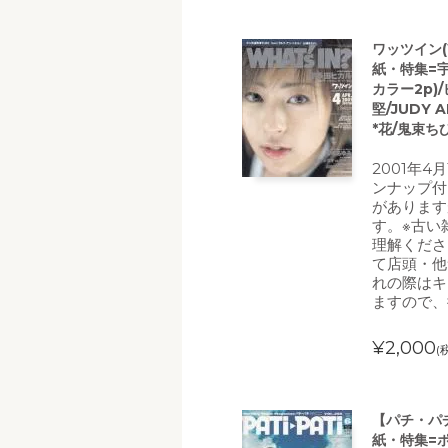
ワッツイン(W
紙・特集=
カラー2p)
堅/JUDY A
*花/鬼束ちひ
2001年4
ンナップ付
があります
す。※古い
理解くださ
て店頭・他
れの際はキ
ますので、
¥2,000
(
【パチ・パチ(
紙・特集=ポル