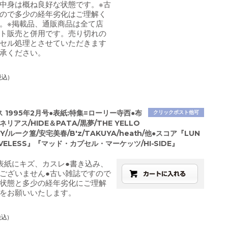
中身は概ね良好な状態です。※古
ので多少の経年劣化はご理解く
。※掲載品、通販商品は全て店
ト販売と併用です。売り切れの
セル処理とさせていただきます
承ください。
税込)
グス 1995年2月号●表紙:特集=ローリー寺西●布
クリックポスト他可
リアス/HIDE＆PATA/黒夢/THE YELLO
Y/ルーク篁/安宅美春/B'z/TAKUYA/heath/他●スコア『LUN
LOVELESS』『マッド・カプセル・マーケッツ/HI-SIDE』
表紙にキズ、カスレ●書き込み、
ございません●古い雑誌ですので
状態と多少の経年劣化にご理解
をお願いいたします。
税込)