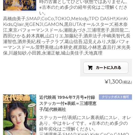
時の古書としてひどい状態ではありません。
※古本のため多少の経年劣化はご理解くださ
い。
高橋由美子,SMAP,CoCo,TOKIO,Melody,TPD DASH!!,KinKi
Kids,Qlair,光GENJI,GAMON,黒BUTAオールスターズ,裕木奈
江,東京パフォーマンスドール,瀬能あづさ,三浦理恵子,原田龍二,
西田ひかる,鈴木真帆,山口リエ,加藤紀子,酒井法子,中嶋美智代,長
瀬智也,酒井美紀,桜っ子クラブ,葛山信吾,辺見えみり,大阪パフォ
ーマンスドール,菅野美穂,山本耕史,梶原聡,小林恵,森且行,米光美
保,川越知砂,小田茜,永瀬正敏,城山美佳子,天地真理
¥1,300
(税込)
近代映画 1994年7月号●付録
クリックポスト他可
ステッカー付●表紙＝三浦理恵
子/近代映画社
ステッカー付/表紙にスレ裏表紙にスレ、オレ
あり、中はキレイです。※古本のため多少の
経年劣化はご理解ください。
三浦理恵子,SMAP,KinKi Kids,CoCo,GAMO