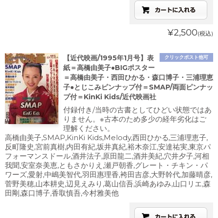
¥2,500
(税込)
【近代映画/1995年1月号】表
クリックポスト他可
紙＝高橋由美子●BIGポスター
＝高橋由美子・西田ひかる・森口博子・三浦理恵
子●とじこみピンナップ付＝SMAP/両面ピンナッ
プ付＝KinKi Kids/近代映画社
付録付き/当時の古書としてひどい状態ではあ
りません。※古本のため多少の経年劣化はご
理解ください。
高橋由美子,SMAP,KinKi Kids,Melody,西田ひかる,三浦理恵子,
反町隆史,宮前真樹,内田有紀,坂井真紀,裕木奈江,安達祐実,東京パ
フォーマンスドール,酒井法子,原田龍二,酒井美紀,穴井夕子,河相
我聞,安室奈美恵,ともさかりえ,瀬戸朝香,グレート・チキン・パ
ワーズ,愛射,中嶋美智代,羽田惠理香,袴田吉彦,大野幹代,加藤晴彦,
菅野美穂,山本耕史,辺見えみり,葛山信吾,浜崎あゆみ,山口リエ,森
田剛,森口博子,香取慎吾,今村雅美他