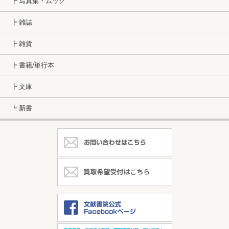
┣ 写真集・ムック
┣ 雑誌
┣ 雑貨
┣ 書籍/単行本
┣ 文庫
┗ 新書