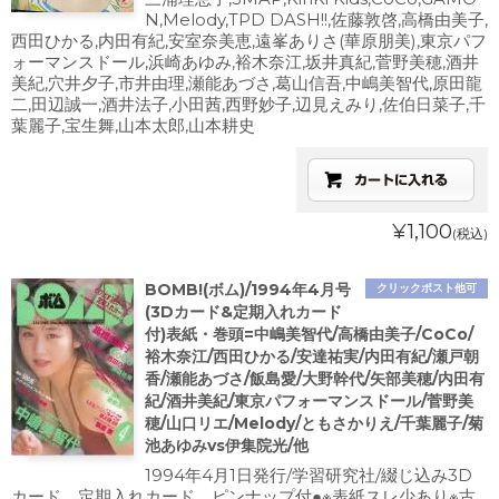
N,Melody,TPD DASH!!,佐藤敦啓,高橋由美子,
西田ひかる,内田有紀,安室奈美恵,遠峯ありさ(華原朋美),東京パフ
ォーマンスドール,浜崎あゆみ,裕木奈江,坂井真紀,菅野美穂,酒井
美紀,穴井夕子,市井由理,瀬能あづさ,葛山信吾,中嶋美智代,原田龍
二,田辺誠一,酒井法子,小田茜,西野妙子,辺見えみり,佐伯日菜子,千
葉麗子,宝生舞,山本太郎,山本耕史
¥1,100
(税込)
BOMB!(ボム)/1994年4月号
クリックポスト他可
(3Dカード&定期入れカード
付)表紙・巻頭=中嶋美智代/高橋由美子/CoCo/
裕木奈江/西田ひかる/安達祐実/内田有紀/瀬戸朝
香/瀬能あづさ/飯島愛/大野幹代/矢部美穂/内田有
紀/酒井美紀/東京パフォーマンスドール/菅野美
穂/山口リエ/Melody/ともさかりえ/千葉麗子/菊
池あゆみvs伊集院光/他
1994年4月1日発行/学習研究社/綴じ込み3D
カード、定期入れカード、ピンナップ付●※表紙スレ少あり※古