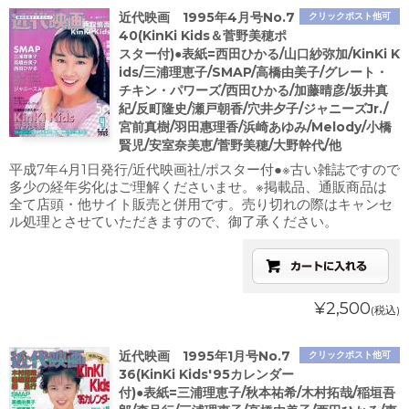
近代映画 1995年4月号No.7
クリックポスト他可
40(KinKi Kids＆菅野美穂ポ
スター付)●表紙=西田ひかる/山口紗弥加/KinKi K
ids/三浦理恵子/SMAP/高橋由美子/グレート・
チキン・パワーズ/西田ひかる/加藤晴彦/坂井真
紀/反町隆史/瀬戸朝香/穴井夕子/ジャニーズJr./
宮前真樹/羽田惠理香/浜崎あゆみ/Melody/小橋
賢児/安室奈美恵/菅野美穂/大野幹代/他
平成7年4月1日発行/近代映画社/ポスター付●※古い雑誌ですので
多少の経年劣化はご理解くださいませ。※掲載品、通販商品は
全て店頭・他サイト販売と併用です。売り切れの際はキャンセ
ル処理とさせていただきますので、御了承ください。
¥2,500
(税込)
近代映画 1995年1月号No.7
クリックポスト他可
36(KinKi Kids'95カレンダー
付)●表紙=三浦理恵子/秋本祐希/木村拓哉/稲垣吾