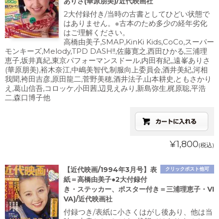
ありさ(華原朋美)/近代映画社
2大付録付き/当時の古書としてひどい状態で
はありません。※古本のため多少の経年劣化
はご理解ください。
高橋由美子,SMAP,KinKi Kids,CoCo,スーパー
モンキーズ,Melody,TPD DASH!!,佐藤寛之,西田ひかる,三浦理
恵子,坂井真紀,東京パフォーマンスドール,内田有紀,,遠峯ありさ
(華原朋美),裕木奈江,中嶋美智代,制服向上委員会,酒井美紀,河相
我聞,袴田吉彦,原田龍二,菅野美穂,酒井法子,山本耕史,ともさかり
え,葛山信吾,コロッケ,小田茜,辺見えみり,新島弥生,梶原聡,平浩
二,森口博子他
¥1,800
(税込)
【近代映画/1994年3月号】表
クリックポスト他可
紙＝高橋由美子●2大付録付
き・ステッカー、ポスター付き＝三浦理恵子・VI
VA)/近代映画社
付録つき/表紙に小さくはがし後あり、他は当