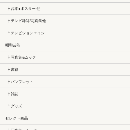
┣ 台本●ポスター 他
┣ テレビ雑誌/写真集他
┗ テレビジョンエイジ
昭和芸能
┣ 写真集&ムック
┣ 書籍
┣ パンフレット
┣ 雑誌
┗ グッズ
セレクト商品