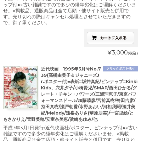
ップ付●※古い雑誌ですので多少の経年劣化はご理解くださいま
せ。※掲載品、通販商品は全て店頭・他サイト販売と併用で
す。売り切れの際はキャンセル処理とさせていただきますの
で、御了承ください。
¥3,000
(税込)
近代映画 1995年3月号No.7
クリックポスト他可
39(高橋由美子＆ジャニーズJ
r.ポスター付)●表紙=坂井真紀/ピンナップ=Kinki
Kids、穴井夕子/小橋賢児/SMAP/西田ひかる/グ
レート・チキン・パワーズ/三浦理恵子/東京パフ
ォーマンスドール/加藤晴彦/宮前真樹/袴田吉彦/
持田真樹/瀬戸朝香/水野あおい/河相我聞/酒井美
紀/Melody/遠峯ありさ(華原朋美)/一宮里絵/と
もさかりえ/菅野美穂/安室奈美恵/浜崎あゆみ/他
平成7年3月1日発行/近代映画社/ポスター、ピンナップ付●※古い
雑誌ですので多少の経年劣化はご理解くださいませ。※掲載
品、通販商品は全て店頭・他サイト販売と併用です。売り切れ