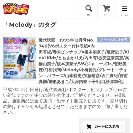
検索
カート
メニュー
「Melody」のタグ
会員登録
近代映画 1995年12月号No.
クリックポスト他可
ログイン
748(V6ポスター付)●表紙=内
田有紀/巻末ピンナップ=榎本加奈子/遠野凪子/Ki
nKi Kids/ともさかりえ/内田有紀/安室奈美恵/高
橋由美子/榎本加奈子/V6/ジャニーズJr./菅野美
穂/河相我聞/Melody/小橋賢児/グレート・チキ
ン・パワーズ/山本耕史/加藤晴彦/坂井真紀/宮前
真樹/雛形あきこ/大河内奈々子/山口紗弥加/他
平成7年12月1日発行/近代映画社/ポスター、ピンナップ付●※古
い雑誌ですので多少の経年劣化はご理解くださいませ。※掲載
品、通販商品は全て店頭・他サイト販売と併用です。売り切れ
の際はキャンセル処理とさせていただきますので、御了承くだ
さい。