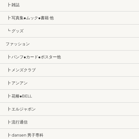
┣ 雑誌
┣ 写真集●ムック●書籍 他
┗ グッズ
ファッション
┣ パンフ●カード●ポスター他
┣ メンズクラブ
┣ アンアン
┣ 花椿●BELL
┣ エルジャポン
┣ 流行通信
┣ dansen 男子専科