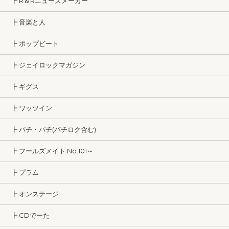
┣ R＆Rニューズメーカー
┣ 音楽と人
┣ ポップビート
┣ ジェイロックマガジン
┣ ギグス
┣ ワッツイン
┣ パチ・パチ(パチロク含む)
┣ フールズメイト No.101～
┣ プラム
┣ オンステージ
┣ CDでーた