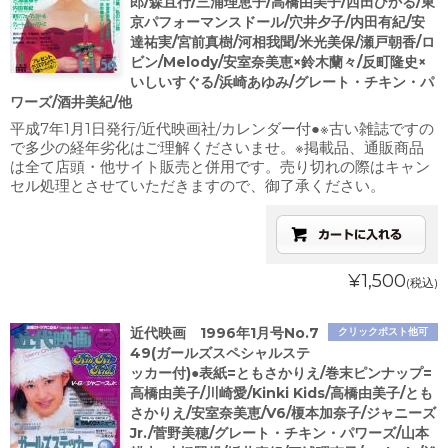
郎/森且行/三浦理恵子/高橋由美子/西田ひかる/東
京パフォーマンスドール/穴井夕子/内田有紀/安
達祐実/宮前真樹/河相我聞/米光美保/瀬戸朝香/ロ
ビン/Melody/安室奈美恵×鈴木蘭々/反町隆史×
いしいすぐる/浜崎あゆみ/グレート・チキン・パ
ワーズ/酒井美紀/他
平成7年1月1日発行/近代映画社/カレンダー付●※古い雑誌ですの
で多少の経年劣化はご理解くださいませ。※掲載品、通販商品
は全て店頭・他サイト販売と併用です。売り切れの際はキャン
セル処理とさせていただきますので、御了承ください。
¥1,500
(税込)
近代映画 1996年1月号No.7
クリックポスト他可
49(ガールズスペシャルステ
ッカー付)●表紙=ともさかりえ/巻末ピンナップ=
高橋由美子/川崎愛/Kinki Kids/高橋由美子/とも
さかりえ/安室奈美恵/V6/榎本加奈子/ジャニーズ
Jr./菅野美穂/グレート・チキン・パワーズ/山本