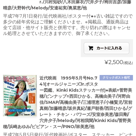
r./川村知砂/八木田麻衣/穴井夕子/袴田吉彦/加藤
晴彦/大野幹代/Melody/安達祐実/奥菜恵/他
平成7年7月1日発行/近代映画社/ポスター付●※古い雑誌ですので
多少の経年劣化はご理解くださいませ。※掲載品、通販商品は
全て店頭・他サイト販売と併用です。売り切れの際はキャンセ
ル処理とさせていただきますので、御了承ください。
¥2,500
(税込)
近代映画 1995年5月号No.7
クリックポスト他可
41(オールジャニーズJr.ポスタ
ー図鑑、Kinki Kidsステッカー付)●表紙=菅野美
穂/ピンナップ=西田ひかる、高橋由美子/河野由
佳/SMAP/高橋由美子/三浦理恵子/小橋賢児/宮前
真樹/加藤晴彦/坂井真紀/瀬戸朝香/西田ひかる/グ
レート・チキン・パワーズ/安室奈美恵/森田剛/
穴井夕子/Melody/河相我聞/Kinki Kids/菅野美
穂/浜崎あゆみ/ビビアン・スー/PINO/林美恵/他
平成7年5月5日発行/近代映画社/ポスター、ステッカー、ピンナ