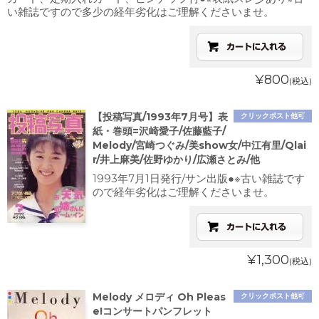
い雑誌ですので多少の経年劣化はご理解くださいませ。
¥800
(税込)
【投稿写真/1993年7月号】表
クリックポスト他可
紙・巻頭=沢崎愛子/佐藤藍子/
Melody/宮崎つぐみ/美show女/中江有里/Qlai
r/井上麻美/佐野ゆかり/広瀬さとみ/他
1993年7月1日発行/サン出版●※古い雑誌です
ので経年劣化はご理解くださいませ。
¥1,300
(税込)
Melody メロディ Oh Pleas
クリックポスト他可
e!コンサートパンフレット