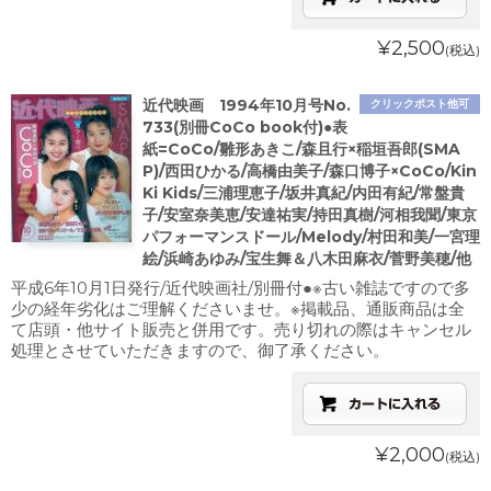
¥2,500
(税込)
近代映画 1994年10月号No.
クリックポスト他可
733(別冊CoCo book付)●表
紙=CoCo/雛形あきこ/森且行×稲垣吾郎(SMA
P)/西田ひかる/高橋由美子/森口博子×CoCo/Kin
Ki Kids/三浦理恵子/坂井真紀/内田有紀/常盤貴
子/安室奈美恵/安達祐実/持田真樹/河相我聞/東京
パフォーマンスドール/Melody/村田和美/一宮理
絵/浜崎あゆみ/宝生舞＆八木田麻衣/菅野美穂/他
平成6年10月1日発行/近代映画社/別冊付●※古い雑誌ですので多
少の経年劣化はご理解くださいませ。※掲載品、通販商品は全
て店頭・他サイト販売と併用です。売り切れの際はキャンセル
処理とさせていただきますので、御了承ください。
¥2,000
(税込)