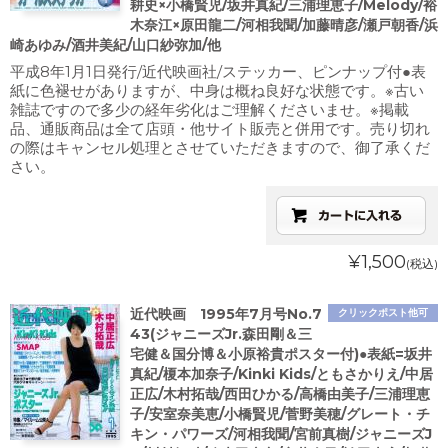
耕史×小橋賢児/坂井真紀/三浦理恵子/Melody/裕
木奈江×原田龍二/河相我聞/加藤晴彦/瀬戸朝香/浜
崎あゆみ/酒井美紀/山口紗弥加/他
平成8年1月1日発行/近代映画社/ステッカー、ピンナップ付●表
紙に色褪せがありますが、中身は概ね良好な状態です。※古い
雑誌ですので多少の経年劣化はご理解くださいませ。※掲載
品、通販商品は全て店頭・他サイト販売と併用です。売り切れ
の際はキャンセル処理とさせていただきますので、御了承くだ
さい。
¥1,500
(税込)
近代映画 1995年7月号No.7
クリックポスト他可
43(ジャニーズJr.森田剛＆三
宅健＆国分博＆小原裕貴ポスター付)●表紙=坂井
真紀/榎本加奈子/Kinki Kids/ともさかりえ/中居
正広/木村拓哉/西田ひかる/高橋由美子/三浦理恵
子/安室奈美恵/小橋賢児/菅野美穂/グレート・チ
キン・パワーズ/河相我聞/宮前真樹/ジャニーズJ