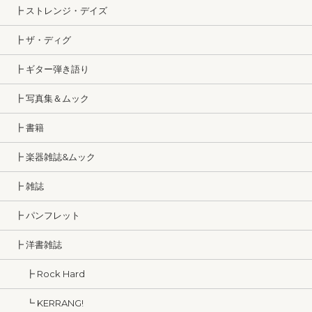
┣ ストレンジ・デイズ
┣ ザ・ディグ
┣ ギター弾き語り
┣ 写真集＆ムック
┣ 書籍
┣ 楽器雑誌&ムック
┣ 雑誌
┣ パンフレット
┣ 洋書雑誌
┣ Rock Hard
┗ KERRANG!