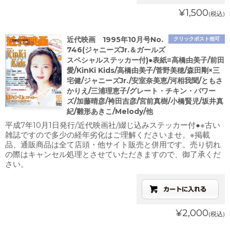
¥1,500
(税込)
近代映画 1995年10月号No.
クリックポスト他可
746(ジャニーズJr.＆ガールズ
スペシャルステッカー付)●表紙=高橋由美子/前田
愛/KinKi Kids/高橋由美子/菅野美穂/森田剛×三
宅健/ジャニーズJr./安室奈美恵/河相我聞/ともさ
かりえ/三浦理恵子/グレート・チキン・パワー
ズ/加藤晴彦/袴田吉彦/宮前真樹/小橋賢児/坂井真
紀/雛形あきこ/Melody/他
平成7年10月1日発行/近代映画社/綴じ込みステッカー付●※古い
雑誌ですので多少の経年劣化はご理解くださいませ。※掲載
品、通販商品は全て店頭・他サイト販売と併用です。売り切れ
の際はキャンセル処理とさせていただきますので、御了承くだ
さい。
¥2,000
(税込)