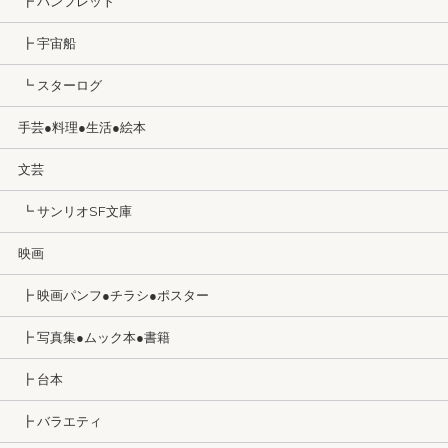
┣ パンフレット
┣ 宇宙船
┗ スターログ
手芸●料理●生活●絵本
文芸
┗ サンリオSF文庫
映画
┣ 映画パンフ●チラシ●ポスター
┣ 写真集●ムック本●書籍
┣ 台本
┣ バラエティ