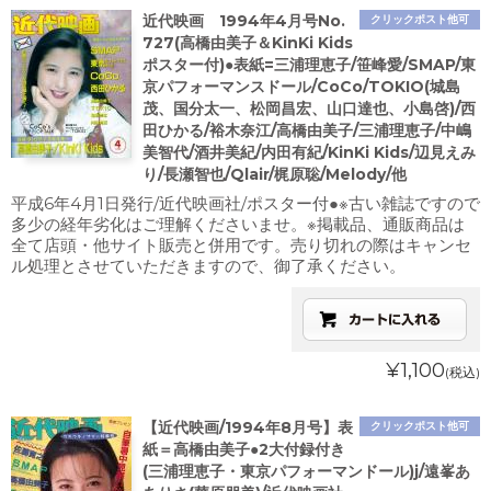
近代映画 1994年4月号No.
クリックポスト他可
727(高橋由美子＆KinKi Kids
ポスター付)●表紙=三浦理恵子/笹峰愛/SMAP/東
京パフォーマンスドール/CoCo/TOKIO(城島
茂、国分太一、松岡昌宏、山口達也、小島啓)/西
田ひかる/裕木奈江/高橋由美子/三浦理恵子/中嶋
美智代/酒井美紀/内田有紀/KinKi Kids/辺見えみ
り/長瀬智也/Qlair/梶原聡/Melody/他
平成6年4月1日発行/近代映画社/ポスター付●※古い雑誌ですので
多少の経年劣化はご理解くださいませ。※掲載品、通販商品は
全て店頭・他サイト販売と併用です。売り切れの際はキャンセ
ル処理とさせていただきますので、御了承ください。
¥1,100
(税込)
【近代映画/1994年8月号】表
クリックポスト他可
紙＝高橋由美子●2大付録付き
(三浦理恵子・東京パフォーマンドール)j/遠峯あ