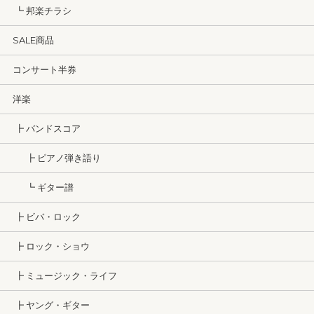
┗ 邦楽チラシ
SALE商品
コンサート半券
洋楽
┣ バンドスコア
┣ ピアノ弾き語り
┗ ギター譜
┣ ビバ・ロック
┣ ロック・ショウ
┣ ミュージック・ライフ
┣ ヤング・ギター