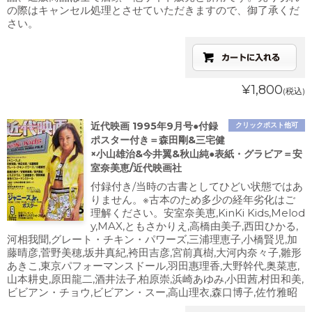
の際はキャンセル処理とさせていただきますので、御了承くだ
さい。
¥1,800
(税込)
近代映画 1995年9月号●付録
クリックポスト他可
ポスター付き＝森田剛&三宅健
×小山雄治&今井翼&秋山純●表紙・グラビア＝安
室奈美恵/近代映画社
付録付き/当時の古書としてひどい状態ではあ
りません。※古本のため多少の経年劣化はご
理解ください。安室奈美恵,KinKi Kids,Melod
y,MAX,ともさかりえ,高橋由美子,西田ひかる,
河相我聞,グレート・チキン・パワーズ,三浦理恵子,小橋賢児,加
藤晴彦,菅野美穂,坂井真紀,袴田吉彦,宮前真樹,大河内奈々子,雛形
あきこ,東京パフォーマンスドール,羽田惠理香,大野幹代,奥菜恵,
山本耕史,原田龍二,酒井法子,柏原崇,浜崎あゆみ,小田茜,村田和美,
ビビアン・チョウ,ビビアン・スー,高山理衣,森口博子,佐竹雅昭