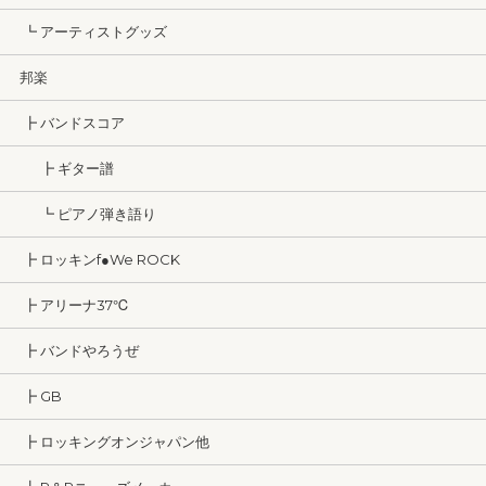
┗ アーティストグッズ
邦楽
┣ バンドスコア
┣ ギター譜
┗ ピアノ弾き語り
┣ ロッキンf●We ROCK
┣ アリーナ37℃
┣ バンドやろうぜ
┣ GB
┣ ロッキングオンジャパン他