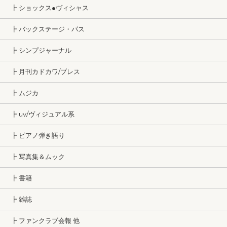
┣ ショックス●ヴィシャス
┣ バックステージ・パス
┣ シンプジャーナル
┣ 月刊カドカワ/ブレス
┣ ムジカ
┣ uv/ヴィジュアル系
┣ ピアノ弾き語り
┣ 写真集＆ムック
┣ 書籍
┣ 雑誌
┣ ファンクラブ会報 他