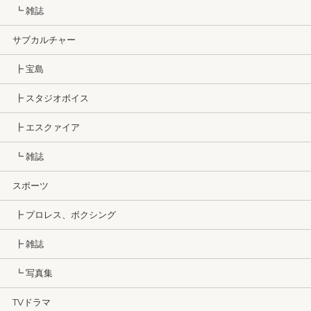
┗ 雑誌
サブカルチャー
┣ 宝島
┣ スタジオボイス
┣ エスクァイア
┗ 雑誌
スポーツ
┣ プロレス、ボクシング
┣ 雑誌
┗ 写真集
TVドラマ