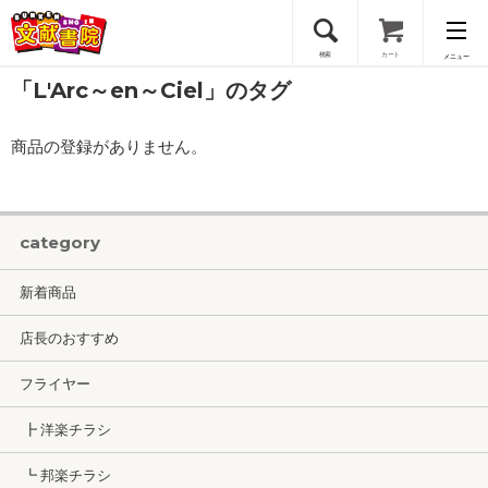
検索
カート
メニュー
「L'Arc～en～Ciel」のタグ
会員登録
商品の登録がありません。
ログイン
category
新着商品
店長のおすすめ
フライヤー
┣ 洋楽チラシ
┗ 邦楽チラシ