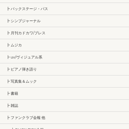
┣ バックステージ・パス
┣ シンプジャーナル
┣ 月刊カドカワ/ブレス
┣ ムジカ
┣ uv/ヴィジュアル系
┣ ピアノ弾き語り
┣ 写真集＆ムック
┣ 書籍
┣ 雑誌
┣ ファンクラブ会報 他