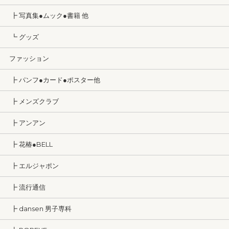
┣ 写真集●ムック●書籍 他
┗ グッズ
ファッション
┣ パンフ●カード●ポスター他
┣ メンズクラブ
┣ アンアン
┣ 花椿●BELL
┣ エルジャポン
┣ 流行通信
┣ dansen 男子専科