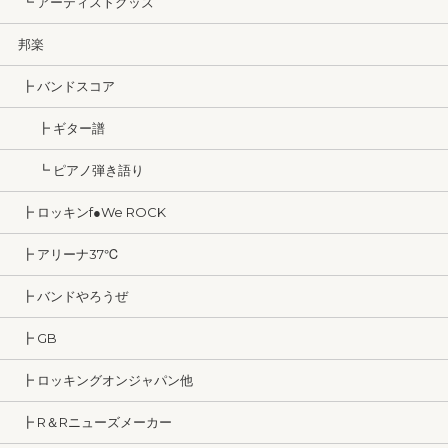
┗ アーティストグッズ
邦楽
┣ バンドスコア
┣ ギター譜
┗ ピアノ弾き語り
┣ ロッキンf●We ROCK
┣ アリーナ37℃
┣ バンドやろうぜ
┣ GB
┣ ロッキングオンジャパン他
┣ R＆Rニューズメーカー