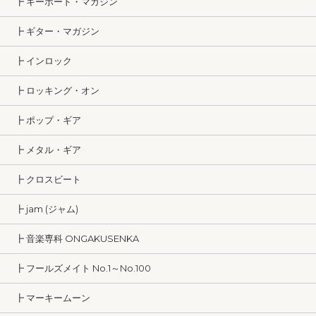
┣ キーボード・マガジン
┣ ギター・マガジン
┣ インロック
┣ ロッキング・オン
┣ ポップ・ギア
┣ メタル・ギア
┣ クロスビート
┣ jam (ジャム)
┣ 音楽専科 ONGAKUSENKA
┣ フールズメイト No.1～No.100
┣ マーキームーン