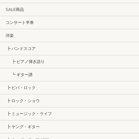
SALE商品
コンサート半券
洋楽
┣ バンドスコア
┣ ピアノ弾き語り
┗ ギター譜
┣ ビバ・ロック
┣ ロック・ショウ
┣ ミュージック・ライフ
┣ ヤング・ギター