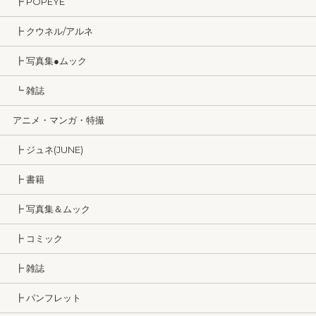
┣ POPEYE
┣ クウネル/アルネ
┣ 写真集●ムック
┗ 雑誌
アニメ・マンガ・特撮
┣ ジュネ(JUNE)
┣ 書籍
┣ 写真集＆ムック
┣ コミック
┣ 雑誌
┣ パンフレット