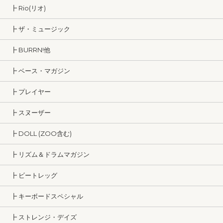
┣ Rio(リオ)
┣ ザ・ミュージック
┣ BURRN!他
┣ ベース・マガジン
┣ プレイヤー
┣ スヌーザー
┣ DOLL (ZOO含む)
┣ リズム＆ドラムマガジン
┣ ビートレッグ
┣ キーボードスペシャル
┣ ストレンジ・デイズ