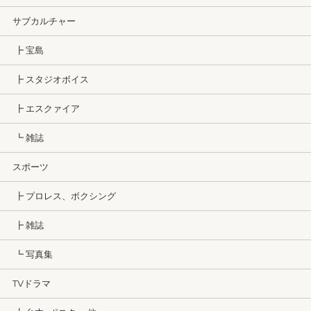
サブカルチャー
┣ 宝島
┣ スタジオボイス
┣ エスクァイア
┗ 雑誌
スポーツ
┣ プロレス、ボクシング
┣ 雑誌
┗ 写真集
TVドラマ