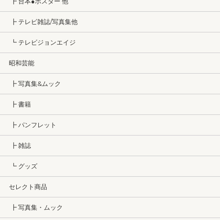
┣ 台本●ポスター 他
┣ テレビ雑誌/写真集他
┗ テレビジョンエイジ
昭和芸能
┣ 写真集&ムック
┣ 書籍
┣ パンフレット
┣ 雑誌
┗ グッズ
セレクト商品
┣ 写真集・ムック