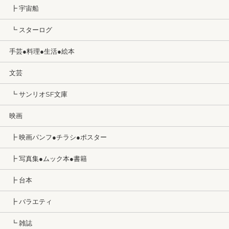
┣ 宇宙船
┗ スターログ
手芸●料理●生活●絵本
文芸
┗ サンリオSF文庫
映画
┣ 映画パンフ●チラシ●ポスター
┣ 写真集●ムック本●書籍
┣ 台本
┣ バラエティ
┗ 雑誌