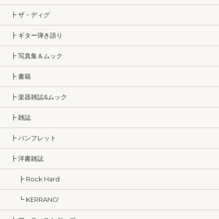
┣ ザ・ディグ
┣ ギター弾き語り
┣ 写真集＆ムック
┣ 書籍
┣ 楽器雑誌&ムック
┣ 雑誌
┣ パンフレット
┣ 洋書雑誌
┣ Rock Hard
┗ KERRANG!