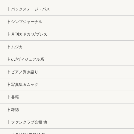
┣ バックステージ・パス
┣ シンプジャーナル
┣ 月刊カドカワ/ブレス
┣ ムジカ
┣ uv/ヴィジュアル系
┣ ピアノ弾き語り
┣ 写真集＆ムック
┣ 書籍
┣ 雑誌
┣ ファンクラブ会報 他