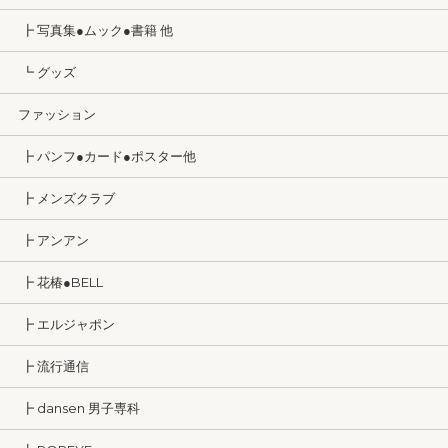
┣ 写真集●ムック●書籍 他
┗ グッズ
ファッション
┣ パンフ●カード●ポスター他
┣ メンズクラブ
┣ アンアン
┣ 花椿●BELL
┣ エルジャポン
┣ 流行通信
┣ dansen 男子専科