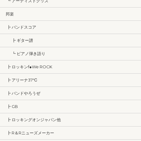
┗ アーティストグッズ
邦楽
┣ バンドスコア
┣ ギター譜
┗ ピアノ弾き語り
┣ ロッキンf●We ROCK
┣ アリーナ37℃
┣ バンドやろうぜ
┣ GB
┣ ロッキングオンジャパン他
┣ R＆Rニューズメーカー