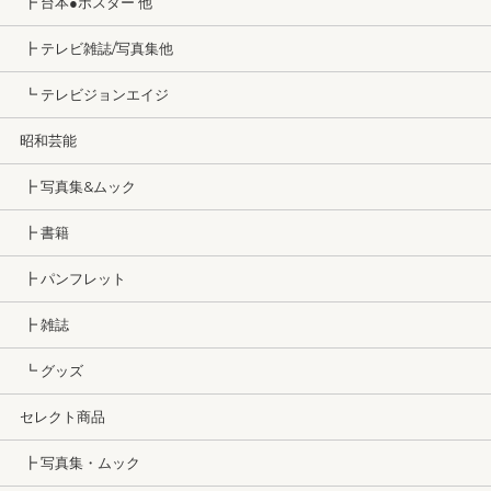
┣ 台本●ポスター 他
┣ テレビ雑誌/写真集他
┗ テレビジョンエイジ
昭和芸能
┣ 写真集&ムック
┣ 書籍
┣ パンフレット
┣ 雑誌
┗ グッズ
セレクト商品
┣ 写真集・ムック