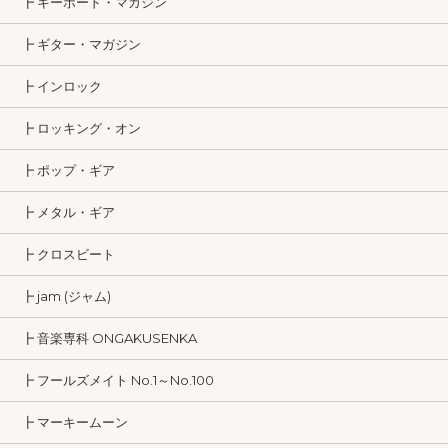
┣ キーボード・マガジン
┣ ギター・マガジン
┣ インロック
┣ ロッキング・オン
┣ ポップ・ギア
┣ メタル・ギア
┣ クロスビート
┣ jam (ジャム)
┣ 音楽専科 ONGAKUSENKA
┣ フールズメイト No.1～No.100
┣ マーキームーン