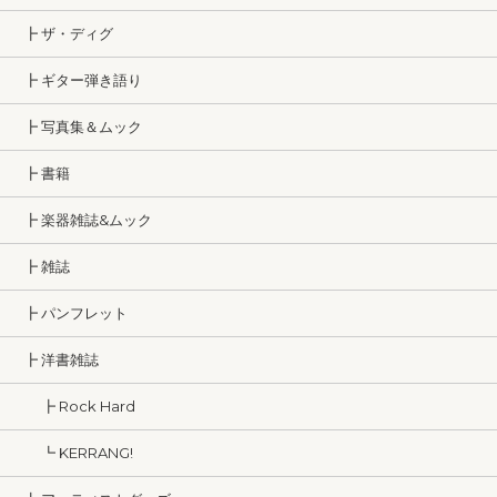
┣ ザ・ディグ
┣ ギター弾き語り
┣ 写真集＆ムック
┣ 書籍
┣ 楽器雑誌&ムック
┣ 雑誌
┣ パンフレット
┣ 洋書雑誌
┣ Rock Hard
┗ KERRANG!