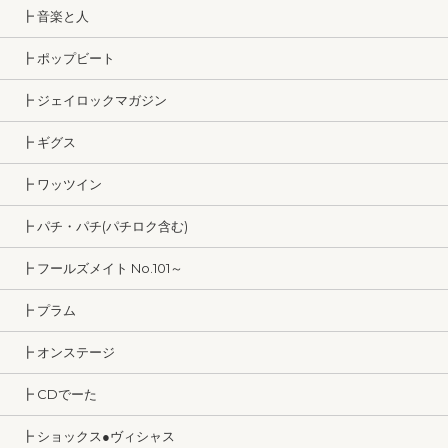
┣ 音楽と人
┣ ポップビート
┣ ジェイロックマガジン
┣ ギグス
┣ ワッツイン
┣ パチ・パチ(パチロク含む)
┣ フールズメイト No.101～
┣ プラム
┣ オンステージ
┣ CDでーた
┣ ショックス●ヴィシャス