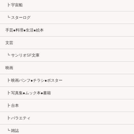
┣ 宇宙船
┗ スターログ
手芸●料理●生活●絵本
文芸
┗ サンリオSF文庫
映画
┣ 映画パンフ●チラシ●ポスター
┣ 写真集●ムック本●書籍
┣ 台本
┣ バラエティ
┗ 雑誌