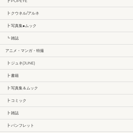
┣ POPEYE
┣ クウネル/アルネ
┣ 写真集●ムック
┗ 雑誌
アニメ・マンガ・特撮
┣ ジュネ(JUNE)
┣ 書籍
┣ 写真集＆ムック
┣ コミック
┣ 雑誌
┣ パンフレット