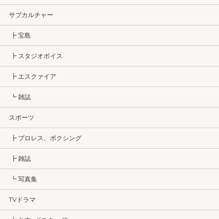
サブカルチャー
┣ 宝島
┣ スタジオボイス
┣ エスクァイア
┗ 雑誌
スポーツ
┣ プロレス、ボクシング
┣ 雑誌
┗ 写真集
TVドラマ