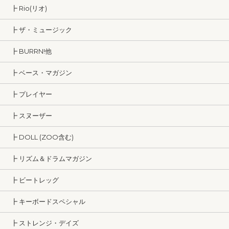
┣ Rio(リオ)
┣ ザ・ミュージック
┣ BURRN!他
┣ ベース・マガジン
┣ プレイヤー
┣ スヌーザー
┣ DOLL (ZOO含む)
┣ リズム＆ドラムマガジン
┣ ビートレッグ
┣ キーボードスペシャル
┣ ストレンジ・デイズ