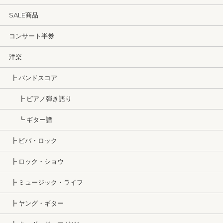
SALE商品
コンサート半券
洋楽
┣ バンドスコア
┣ ピアノ弾き語り
┗ ギター譜
┣ ビバ・ロック
┣ ロック・ショウ
┣ ミュージック・ライフ
┣ ヤング・ギター