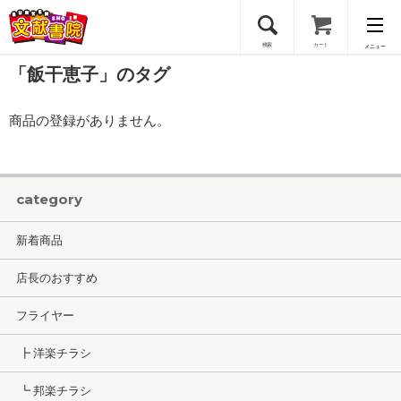
検索
カート
メニュー
「飯干恵子」のタグ
会員登録
商品の登録がありません。
ログイン
category
新着商品
店長のおすすめ
フライヤー
┣ 洋楽チラシ
┗ 邦楽チラシ