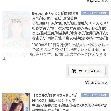
¥1,500
(税込)
Beppin(ベッピン)/1989年8
クリックポスト他可
月号/No.61 表紙=遠藤美佐
子/丘咲ひとみ/本田理沙/樋口里香/かとうみゆき/
松坂季実子/木田彩水/桂木美雪/八島かおる/日向
まこ/藤村正美/川越美和/水島涼子/荒井乃梨子/沢
村杏子/川南涼子/山下麻衣/篠崎清栄/橘いずみ/他
1989年8月1日発行/英知出版※古い雑誌ですの
で多少の経年劣化はご理解くださいませ。※
この商品は成人向け商品です。18歳以上の方のみご購入できま
す。
¥2,800
(税込)
【GORO/1991年5月9日号/
クリックポスト他可
№407】表紙・ピンナップ=
中山忍/荒井乃梨子/咲浜小百合/原久美子/朝岡実
嶺/島崎和歌子/堀川早苗