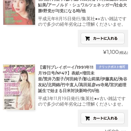
鮎美/アーノルド・シュワルツェネッガー/社会大
勝!野党が与党になる時/他
平成元年8月15日発行/集英社●※古い雑誌です
ので多少の経年劣化はご理解くださいませ。
¥1,100
(税込)
【週刊プレイボーイ/1991年11
クリックポスト他可
月19日号/№47】表紙=増田未
亜/荒井乃梨子/河田純子/影山莉菜/伊藤真紀/角谷
友紀/北岡錦/竹中直人/高田延彦vs寺尾/宮沢総理
誕生で始まる日米対決新時代!!/他
平成3年11月19日発行/集英社●※古い雑誌です
ので多少の経年劣化はご理解くださいませ。