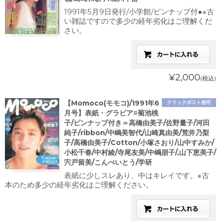
1991年5月9日発行/小学館/ピンナップ付●※古
い雑誌ですので多少の経年劣化はご理解くだ
さい。
¥2,000
(税込)
【Momoco(モモコ)/1991年6
クリックポスト他可
月号】表紙・グラビア=菊池桃
子/ピンナップ付き＝高橋由美子/佐野量子/河田
純子/ribbon/中嶋美智代/山崎真由美/荒井乃梨
子/高橋由美子/Cotton/小塚さおり/山中すみか/
小松千春/中村綾/寺尾友美/中嶋朋子/,山下恵美子/
宍戸留美/こんぺいとう/学研
表紙に少しスレあり、中はキレイです。※古
本のため多少の経年劣化はご理解ください。