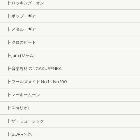
┣ ロッキング・オン
┣ ポップ・ギア
┣ メタル・ギア
┣ クロスビート
┣ jam (ジャム)
┣ 音楽専科 ONGAKUSENKA
┣ フールズメイト No.1～No.100
┣ マーキームーン
┣ Rio(リオ)
┣ ザ・ミュージック
┣ BURRN!他