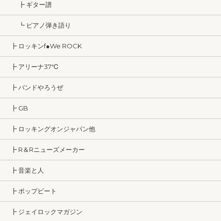
┣ ギター譜
┗ ピアノ弾き語り
┣ ロッキンf●We ROCK
┣ アリーナ37℃
┣ バンドやろうぜ
┣ GB
┣ ロッキングオンジャパン他
┣ R＆Rニューズメーカー
┣ 音楽と人
┣ ポップビート
┣ ジェイロックマガジン