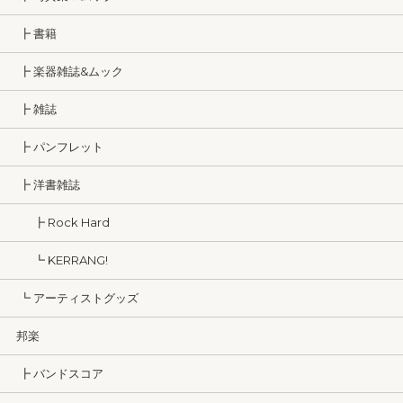
┣ 書籍
┣ 楽器雑誌&ムック
┣ 雑誌
┣ パンフレット
┣ 洋書雑誌
┣ Rock Hard
┗ KERRANG!
┗ アーティストグッズ
邦楽
┣ バンドスコア