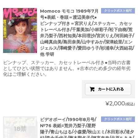
Momoco モモコ 1989年7月
クリックポスト他可
号●表紙・巻頭＝渡辺美奈代●
ピンナップ付き＝宮沢りえ/ステッカー、カセッ
トレーベル付き/千葉美加/小林彩子/松下由樹/荒
井乃梨子/西村知美/本田理沙/宮沢りえ/河田純子/
山崎真由美/島田奈美/山中すみか/深津絵里/エン
ジェルス/澤崎愛子/愛田ゆう子/杉浦幸/大西結花/
他 学研
ピンナップ、ステッカー、カセットレーベル付き●当時の古書
としてひどい状態ではありません。※古本のため多少の経年劣
化はご理解ください。
¥2,000
(税込)
ビデオボーイ/1990年8月号/
クリックポスト他可
№76 表紙=荒井乃梨子/星野
陽子/青山ちはる/小森愛/秋山エミ/木田彩水/渚夕