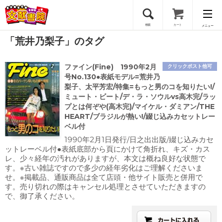
検索
カート
メニュー
「荒井乃梨子」のタグ
会員登録
ファイン(Fine) 1990年2月
クリックポスト他可
ログイン
号No.130●表紙モデル=荒井乃
梨子、太平芳宏/特集=もっと男のコを知りたい!/
ミュート・ビート/デ・ラ・ソウルvs高木完/ラッ
プとは何ぞや(高木完)/マイケル・ダミアン/THE
HEART/ブラジルが熱い!/綴じ込みカセットレー
ベル付
1990年2月1日発行/日之出出版/綴じ込みカセ
ットレーベル付●表紙底部から頁にかけて角折れ、キズ・カス
レ、少々経年の汚れがありますが、本文は概ね良好な状態で
す。※古い雑誌ですので多少の経年劣化はご理解くださいま
せ。※掲載品、通販商品は全て店頭・他サイト販売と併用で
す。売り切れの際はキャンセル処理とさせていただきますの
で、御了承ください。