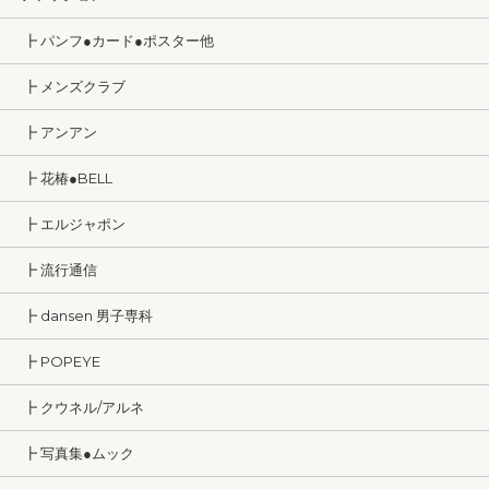
┣ パンフ●カード●ポスター他
┣ メンズクラブ
┣ アンアン
┣ 花椿●BELL
┣ エルジャポン
┣ 流行通信
┣ dansen 男子専科
┣ POPEYE
┣ クウネル/アルネ
┣ 写真集●ムック