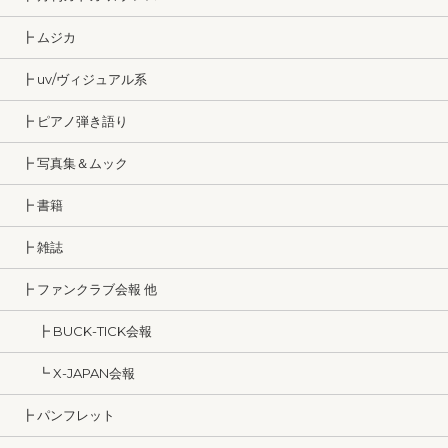
┣ ムジカ
┣ uv/ヴィジュアル系
┣ ピアノ弾き語り
┣ 写真集＆ムック
┣ 書籍
┣ 雑誌
┣ ファンクラブ会報 他
┣ BUCK-TICK会報
┗ X-JAPAN会報
┣ パンフレット