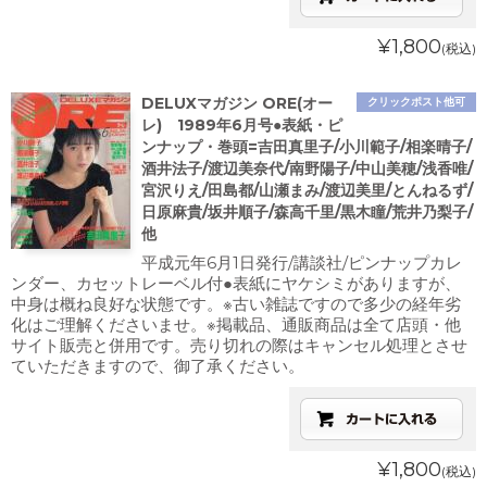
¥1,800
(税込)
DELUXマガジン ORE(オー
クリックポスト他可
レ) 1989年6月号●表紙・ピ
ンナップ・巻頭=吉田真里子/小川範子/相楽晴子/
酒井法子/渡辺美奈代/南野陽子/中山美穂/浅香唯/
宮沢りえ/田島都/山瀬まみ/渡辺美里/とんねるず/
日原麻貴/坂井順子/森高千里/黒木瞳/荒井乃梨子/
他
平成元年6月1日発行/講談社/ピンナップカレ
ンダー、カセットレーベル付●表紙にヤケシミがありますが、
中身は概ね良好な状態です。※古い雑誌ですので多少の経年劣
化はご理解くださいませ。※掲載品、通販商品は全て店頭・他
サイト販売と併用です。売り切れの際はキャンセル処理とさせ
ていただきますので、御了承ください。
¥1,800
(税込)