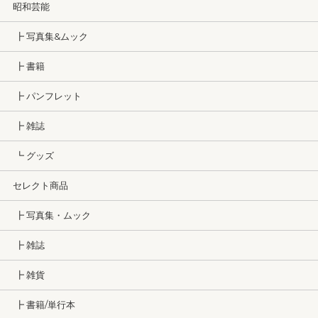
昭和芸能
┣ 写真集&ムック
┣ 書籍
┣ パンフレット
┣ 雑誌
┗ グッズ
セレクト商品
┣ 写真集・ムック
┣ 雑誌
┣ 雑貨
┣ 書籍/単行本