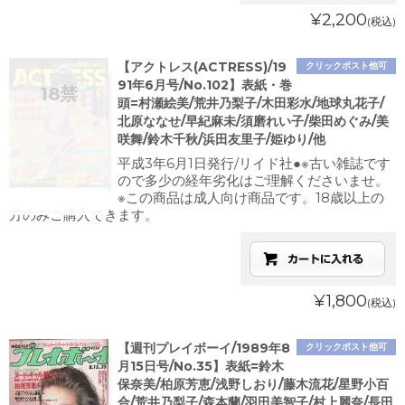
¥2,200
(税込)
【アクトレス(ACTRESS)/19
クリックポスト他可
91年6月号/No.102】表紙・巻
頭=村瀬絵美/荒井乃梨子/木田彩水/地球丸花子/
北原ななせ/早紀麻未/須磨れい子/柴田めぐみ/美
咲舞/鈴木千秋/浜田友里子/姫ゆり/他
平成3年6月1日発行/リイド社●※古い雑誌です
ので多少の経年劣化はご理解くださいませ。
※この商品は成人向け商品です。18歳以上の
方のみご購入できます。
¥1,800
(税込)
【週刊プレイボーイ/1989年8
クリックポスト他可
月15日号/No.35】表紙=鈴木
保奈美/柏原芳恵/浅野しおり/藤木流花/星野小百
合/荒井乃梨子/森本蘭/羽田美智子/村上麗奈/長田