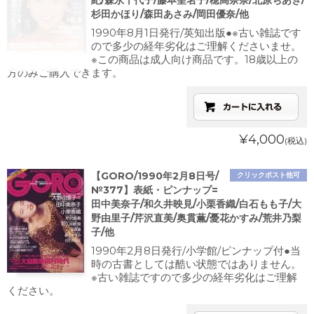
紀/森永千代子/藤本聖名子/穂高奈奈/北原ちあき/
杉田かほり/森田あさみ/岡田優奈/他
1990年8月1日発行/英知出版●※古い雑誌です
ので多少の経年劣化はご理解くださいませ。
※この商品は成人向け商品です。18歳以上の
方のみご購入できます。
¥4,000
(税込)
【GORO/1990年2月8日号/
クリックポスト他可
№377】表紙・ピンナップ=
田中美奈子/和久井映見/小栗香織/白石もも子/大
野由里子/芹沢直美/奥貫薫/憂花かすみ/荒井乃梨
子/他
1990年2月8日発行/小学館/ピンナップ付●当
時の古書としては酷い状態ではありません。
※古い雑誌ですので多少の経年劣化はご理解
ください。