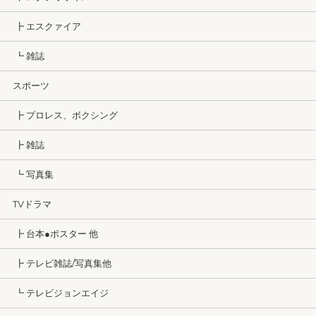
┣ エスクァイア
┗ 雑誌
スポーツ
┣ プロレス、ボクシング
┣ 雑誌
┗ 写真集
TVドラマ
┣ 台本●ポスター 他
┣ テレビ雑誌/写真集他
┗ テレビジョンエイジ