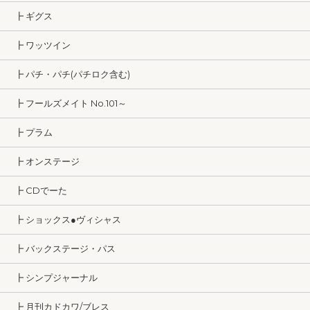
┣ ギグス
┣ ワッツイン
┣ パチ・パチ(パチロク含む)
┣ フールズメイト No.101～
┣ プラム
┣ オンステージ
┣ CDでーた
┣ ショックス●ヴィシャス
┣ バックステージ・パス
┣ シンプジャーナル
┣ 月刊カドカワ/ブレス