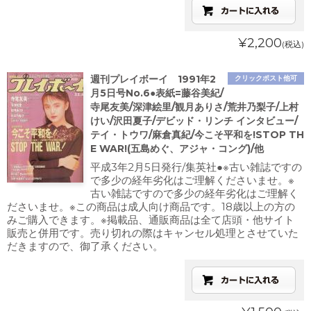
¥2,200
(税込)
週刊プレイボーイ 1991年2
クリックポスト他可
月5日号No.6●表紙=藤谷美紀/
寺尾友美/深津絵里/観月ありさ/荒井乃梨子/上村
けい/沢田夏子/デビッド・リンチ インタビュー/
テイ・トウワ/麻倉真紀/今こそ平和を!STOP TH
E WAR!(五島めぐ、アジャ・コング)/他
平成3年2月5日発行/集英社●※古い雑誌ですの
で多少の経年劣化はご理解くださいませ。※
古い雑誌ですので多少の経年劣化はご理解く
ださいませ。※この商品は成人向け商品です。18歳以上の方の
みご購入できます。※掲載品、通販商品は全て店頭・他サイト
販売と併用です。売り切れの際はキャンセル処理とさせていた
だきますので、御了承ください。