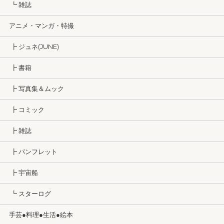
┗ 雑誌
アニメ・マンガ・特撮
┣ ジュネ(JUNE)
┣ 書籍
┣ 写真集＆ムック
┣ コミック
┣ 雑誌
┣ パンフレット
┣ 宇宙船
┗ スターログ
手芸●料理●生活●絵本