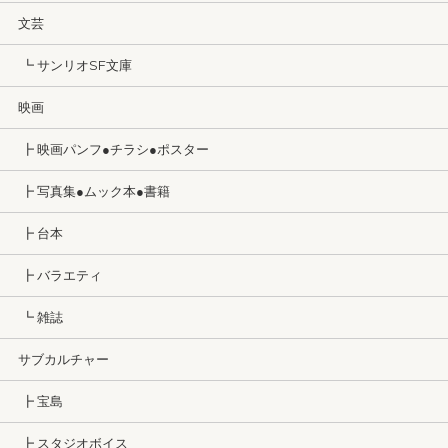
文芸
┗ サンリオSF文庫
映画
┣ 映画パンフ●チラシ●ポスター
┣ 写真集●ムック本●書籍
┣ 台本
┣ バラエティ
┗ 雑誌
サブカルチャー
┣ 宝島
┣ スタジオボイス