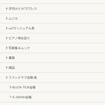
┣ 月刊カドカワ/ブレス
┣ ムジカ
┣ uv/ヴィジュアル系
┣ ピアノ弾き語り
┣ 写真集＆ムック
┣ 書籍
┣ 雑誌
┣ ファンクラブ会報 他
┣ BUCK-TICK会報
┗ X-JAPAN会報