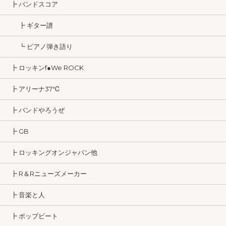
┣ バンドスコア
┣ ギター譜
┗ ピアノ弾き語り
┣ ロッキンf●We ROCK
┣ アリーナ37℃
┣ バンドやろうぜ
┣ GB
┣ ロッキングオンジャパン他
┣ R＆Rニューズメーカー
┣ 音楽と人
┣ ポップビート