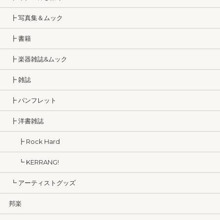
┣ 写真集＆ムック
┣ 書籍
┣ 楽器雑誌&ムック
┣ 雑誌
┣ パンフレット
┣ 洋書雑誌
┣ Rock Hard
┗ KERRANG!
┗ アーティストグッズ
邦楽