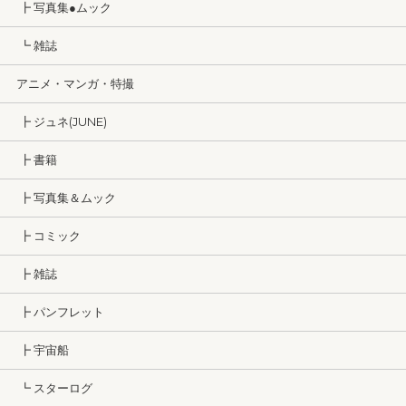
┣ 写真集●ムック
┗ 雑誌
アニメ・マンガ・特撮
┣ ジュネ(JUNE)
┣ 書籍
┣ 写真集＆ムック
┣ コミック
┣ 雑誌
┣ パンフレット
┣ 宇宙船
┗ スターログ