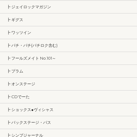
┣ ジェイロックマガジン
┣ ギグス
┣ ワッツイン
┣ パチ・パチ(パチロク含む)
┣ フールズメイト No.101～
┣ プラム
┣ オンステージ
┣ CDでーた
┣ ショックス●ヴィシャス
┣ バックステージ・パス
┣ シンプジャーナル