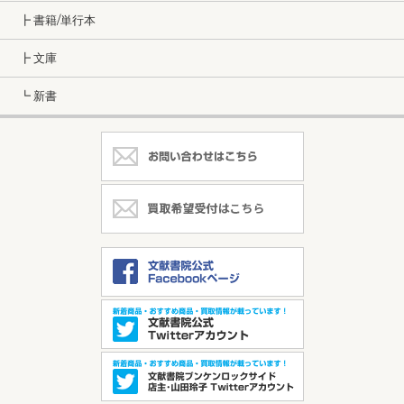
┣ 書籍/単行本
┣ 文庫
┗ 新書