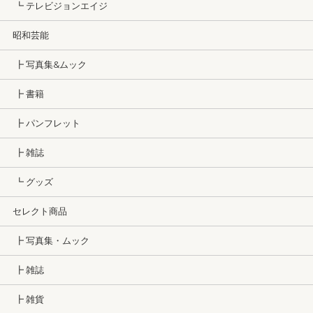
┗ テレビジョンエイジ
昭和芸能
┣ 写真集&ムック
┣ 書籍
┣ パンフレット
┣ 雑誌
┗ グッズ
セレクト商品
┣ 写真集・ムック
┣ 雑誌
┣ 雑貨