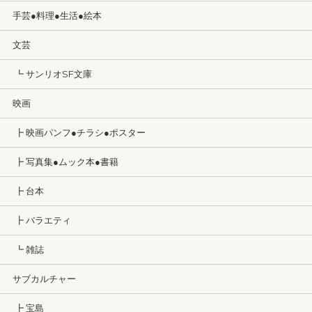
手芸●料理●生活●絵本
文芸
┗ サンリオSF文庫
映画
┣ 映画パンフ●チラシ●ポスター
┣ 写真集●ムック本●書籍
┣ 台本
┣ バラエティ
┗ 雑誌
サブカルチャー
┣ 宝島