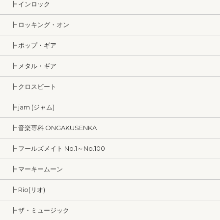
┣ インロック
┣ ロッキング・オン
┣ ポップ・ギア
┣ メタル・ギア
┣ クロスビート
┣ jam (ジャム)
┣ 音楽専科 ONGAKUSENKA
┣ フールズメイト No.1～No.100
┣ マーキームーン
┣ Rio(リオ)
┣ ザ・ミュージック