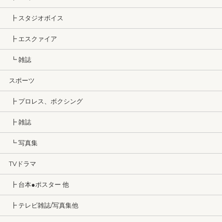
┣ スタジオボイス
┣ エスクァイア
┗ 雑誌
スポーツ
┣ プロレス、ボクシング
┣ 雑誌
┗ 写真集
TVドラマ
┣ 台本●ポスター 他
┣ テレビ雑誌/写真集他