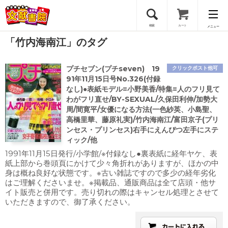
検索
カート
メニュー
「竹内海南江」のタグ
会員登録
プチセブン(プチseven) 19
クリックポスト他可
ログイン
91年11月15日号No.326(付録
なし)●表紙モデル=小野美香/特集=人のフリ見て
わがフリ直せ/BY-SEXUAL/久保田利伸/加勢大
周/間寛平/女優になる方法(一色紗英、小島聖、
高橋里華、藤原礼実)/竹内海南江/富田京子(プリ
ンセス・プリンセス)右手にえんぴつ左手にステ
ィック/他
1991年11月15日発行/小学館/※付録なし●裏表紙に経年ヤケ、表
紙上部から巻頭頁にかけて少々角折れがありますが、ほかの中
身は概ね良好な状態です。※古い雑誌ですので多少の経年劣化
はご理解くださいませ。※掲載品、通販商品は全て店頭・他サ
イト販売と併用です。売り切れの際はキャンセル処理とさせて
いただきますので、御了承ください。