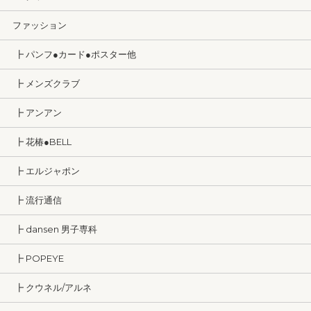
ファッション
┣ パンフ●カード●ポスター他
┣ メンズクラブ
┣ アンアン
┣ 花椿●BELL
┣ エルジャポン
┣ 流行通信
┣ dansen 男子専科
┣ POPEYE
┣ クウネル/アルネ