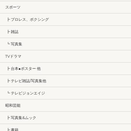
スポーツ
┣ プロレス、ボクシング
┣ 雑誌
┗ 写真集
TVドラマ
┣ 台本●ポスター 他
┣ テレビ雑誌/写真集他
┗ テレビジョンエイジ
昭和芸能
┣ 写真集&ムック
┣ 書籍