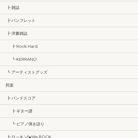
┣ 雑誌
┣ パンフレット
┣ 洋書雑誌
┣ Rock Hard
┗ KERRANG!
┗ アーティストグッズ
邦楽
┣ バンドスコア
┣ ギター譜
┗ ピアノ弾き語り
┣ ロッキンf●We ROCK