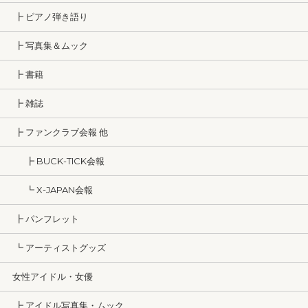
┣ ピアノ弾き語り
┣ 写真集＆ムック
┣ 書籍
┣ 雑誌
┣ ファンクラブ会報 他
┣ BUCK-TICK会報
┗ X-JAPAN会報
┣ パンフレット
┗ アーティストグッズ
女性アイドル・女優
┣ アイドル写真集・ムック