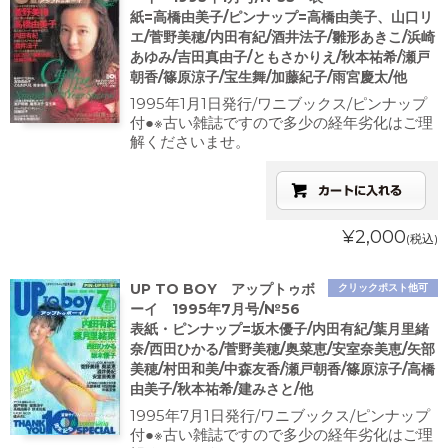
紙=高橋由美子/ピンナップ=高橋由美子、山口リ
エ/菅野美穂/内田有紀/酒井法子/雛形あきこ/浜崎
あゆみ/吉田真由子/ともさかりえ/秋本祐希/瀬戸
朝香/篠原涼子/宝生舞/加藤紀子/雨宮慶太/他
1995年1月1日発行/ワニブックス/ピンナップ
付●※古い雑誌ですので多少の経年劣化はご理
解くださいませ。
¥2,000
(税込)
UP TO BOY アップトゥボ
クリックポスト他可
ーイ 1995年7月号/№56
表紙・ピンナップ=坂木優子/内田有紀/葉月里緒
奈/西田ひかる/菅野美穂/奥菜恵/安室奈美恵/矢部
美穂/村田和美/中森友香/瀬戸朝香/篠原涼子/高橋
由美子/秋本祐希/建みさと/他
1995年7月1日発行/ワニブックス/ピンナップ
付●※古い雑誌ですので多少の経年劣化はご理