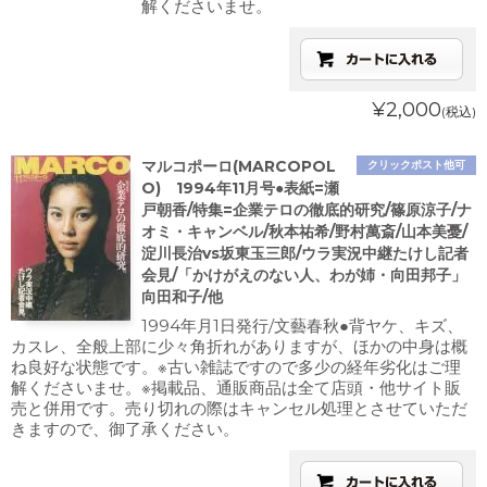
解くださいませ。
¥2,000
(税込)
マルコポーロ(MARCOPOL
クリックポスト他可
O) 1994年11月号●表紙=瀬
戸朝香/特集=企業テロの徹底的研究/篠原涼子/ナ
オミ・キャンベル/秋本祐希/野村萬斎/山本美憂/
淀川長治vs坂東玉三郎/ウラ実況中継たけし記者
会見/「かけがえのない人、わが姉・向田邦子」
向田和子/他
1994年月1日発行/文藝春秋●背ヤケ、キズ、
カスレ、全般上部に少々角折れがありますが、ほかの中身は概
ね良好な状態です。※古い雑誌ですので多少の経年劣化はご理
解くださいませ。※掲載品、通販商品は全て店頭・他サイト販
売と併用です。売り切れの際はキャンセル処理とさせていただ
きますので、御了承ください。