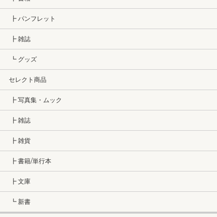
┣ パンフレット
┣ 雑誌
┗ グッズ
セレクト商品
┣ 写真集・ムック
┣ 雑誌
┣ 雑貨
┣ 書籍/単行本
┣ 文庫
┗ 新書