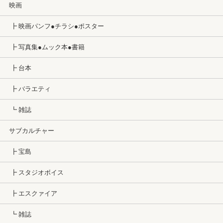
映画
┣ 映画パンフ●チラシ●ポスター
┣ 写真集●ムック本●書籍
┣ 台本
┣ バラエティ
┗ 雑誌
サブカルチャー
┣ 宝島
┣ スタジオボイス
┣ エスクァイア
┗ 雑誌