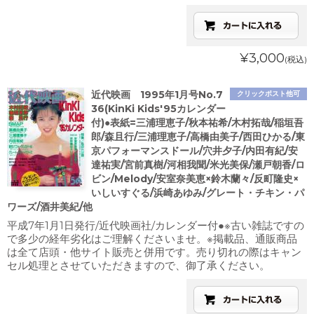
¥3,000
(税込)
近代映画 1995年1月号No.7
クリックポスト他可
36(KinKi Kids'95カレンダー
付)●表紙=三浦理恵子/秋本祐希/木村拓哉/稲垣吾
郎/森且行/三浦理恵子/高橋由美子/西田ひかる/東
京パフォーマンスドール/穴井夕子/内田有紀/安
達祐実/宮前真樹/河相我聞/米光美保/瀬戸朝香/ロ
ビン/Melody/安室奈美恵×鈴木蘭々/反町隆史×
いしいすぐる/浜崎あゆみ/グレート・チキン・パ
ワーズ/酒井美紀/他
平成7年1月1日発行/近代映画社/カレンダー付●※古い雑誌ですの
で多少の経年劣化はご理解くださいませ。※掲載品、通販商品
は全て店頭・他サイト販売と併用です。売り切れの際はキャン
セル処理とさせていただきますので、御了承ください。