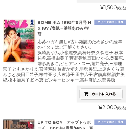
¥1,500
(税込)
BOMB ボム 1995年9月号 N
クリックポスト他可
o.187 /表紙＝浜崎あゆみ/学
研
応募ハガキ無し※古い雑誌のため多少の経年
のイタミはご理解ください。
浜崎あゆみ,小嶺麗奈,高橋玲奈,久保恵子,秋本
祐希,高橋由美子,菅野美穂,西田ひかる,奥菜恵,
雛形あきこ,ビビアン・スー,遊井亮子,三浦理
恵子,ともさかりえ,宮澤寿梨,長野かずえ,早勢美里,上原さくら,建
みさと,矢田亜希子,桜井亜弓,広末涼子,田中広子,宮前真樹,酒井美
紀,榎本加奈子,松本恵,ピンキーピンキー,高井麻帆,矢部美穂
¥2,000
(税込)
UP TO BOY アップトゥボ
クリックポスト他可
ーイ 1995年1月号/№53 表