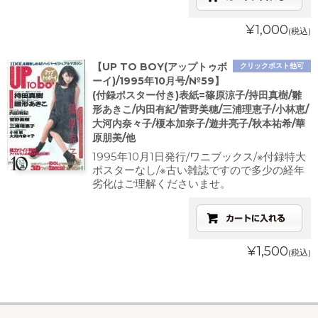
¥1,000
(税込)
【UP TO BOY(アップトゥボ
クリックポスト他可
ーイ)/1995年10月号/№59】
(付録ポスター付き)表紙=篠原涼子/持田真樹/雛
形あきこ/内田有紀/菅野美穂/三浦理恵子/小林恵/
大河内奈々子/榎本加奈子/遊井亮子/秋本祐希/華
原朋美/他
1995年10月1日発行/ワニブックス/※付録特大
ポスターなし/※古い雑誌ですので多少の経年
劣化はご理解くださいませ。
¥1,500
(税込)