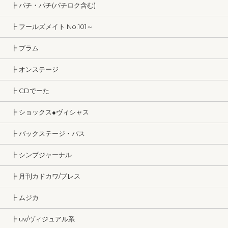
┣ パチ・パチ(パチロク含む)
┣ フールズメイト No.101～
┣ プラム
┣ オンステージ
┣ CDでーた
┣ ショックス●ヴィシャス
┣ バックステージ・パス
┣ シンプジャーナル
┣ 月刊カドカワ/ブレス
┣ ムジカ
┣ uv/ヴィジュアル系