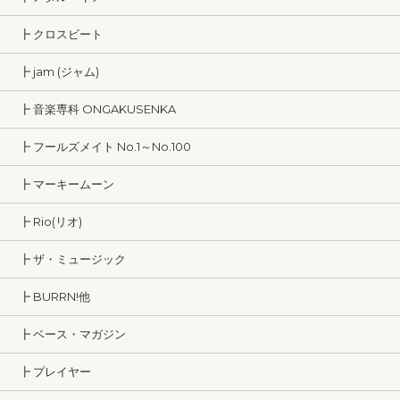
┣ クロスビート
┣ jam (ジャム)
┣ 音楽専科 ONGAKUSENKA
┣ フールズメイト No.1～No.100
┣ マーキームーン
┣ Rio(リオ)
┣ ザ・ミュージック
┣ BURRN!他
┣ ベース・マガジン
┣ プレイヤー