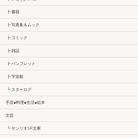
┣ 書籍
┣ 写真集＆ムック
┣ コミック
┣ 雑誌
┣ パンフレット
┣ 宇宙船
┗ スターログ
手芸●料理●生活●絵本
文芸
┗ サンリオSF文庫