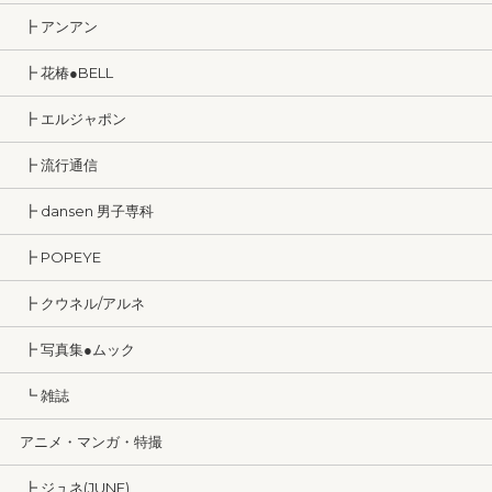
┣ アンアン
┣ 花椿●BELL
┣ エルジャポン
┣ 流行通信
┣ dansen 男子専科
┣ POPEYE
┣ クウネル/アルネ
┣ 写真集●ムック
┗ 雑誌
アニメ・マンガ・特撮
┣ ジュネ(JUNE)