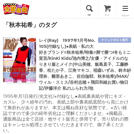
検索
カート
メニュー
「秋本祐希」のタグ
会員登録
レイ(Ray) 1997年1月号No.
クリックポスト他可
ログイン
105(付録なし)●表紙・私の大
好きブランド=秋本祐希/特集=脚で勝つ!冬もミニ
宣言/KinKi Kids/池内博之/女優・アイドルのな
りきり服とメイク(中山美穂、飯島直子、工藤静
香、松たか子、江角マキコ、稲森いずみ、鈴木紗
理奈、雛形あきこ、佐伯伽耶、秋本祐希)/MAX/
ウィル・スミス/谷村志穂＋飛田和緒お買い物日
記/伊藤洋介 私のふられ方/他
1995年月1日発行/光文社/※付録なし●表紙裏表紙や背にキズ・
カスレ、少々経年の汚れ、表紙上部や裏表紙底部から頁にかけ
て角折れがありますが、本文は概ね良好な状態です。※古い雑
誌ですので多少の経年劣化はご理解くださいませ。※掲載品、
通販商品は全て店頭・他サイト販売と併用です。売り切れの際
はキャンセル処理とさせていただきますので、御了承くださ
い。