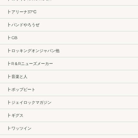
┣ アリーナ37℃
┣ バンドやろうぜ
┣ GB
┣ ロッキングオンジャパン他
┣ R＆Rニューズメーカー
┣ 音楽と人
┣ ポップビート
┣ ジェイロックマガジン
┣ ギグス
┣ ワッツイン