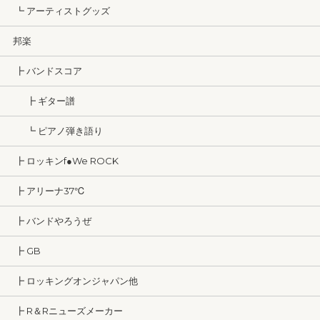
┗ アーティストグッズ
邦楽
┣ バンドスコア
┣ ギター譜
┗ ピアノ弾き語り
┣ ロッキンf●We ROCK
┣ アリーナ37℃
┣ バンドやろうぜ
┣ GB
┣ ロッキングオンジャパン他
┣ R＆Rニューズメーカー