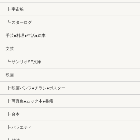
┣ 宇宙船
┗ スターログ
手芸●料理●生活●絵本
文芸
┗ サンリオSF文庫
映画
┣ 映画パンフ●チラシ●ポスター
┣ 写真集●ムック本●書籍
┣ 台本
┣ バラエティ