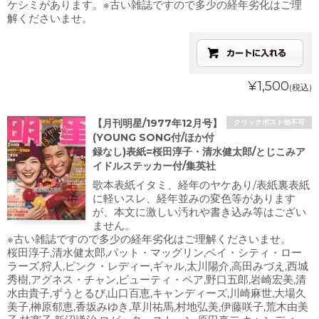
ケシミがあります。※古い雑誌ですので多少の経年劣化はご理
解くださいませ。
¥1,500
(税込)
【月刊明星/1977年12月号】
クリックポスト他不可
(YOUNG SONG付/ほか付
録なし)表紙=桜田淳子・清水健太郎/とじこみア
イドルステッカー付/集英社
歌本表紙イタミ、経年のヤケあり/表紙裏表紙
に軽いスレ、経年並みの変色等があります
が、本文に激しい汚れや書き込み等はござい
ません。
※古い雑誌ですので多少の経年劣化はご理解くださいませ。
桜田淳子,清水健太郎,パット・マッグリン,ベイ・シティ・ロー
ラーズ,狩人,ピンク・レディー,ギャル,太川陽介,高田みづえ,西城
秀樹,アグネス・チャン,ビューティ・ペア,野口五郎,岩崎宏美,清
水由貴子,ずうとるび,山口百恵,キャンディーズ,川崎麻世,大場久
美子,榊原郁恵,香坂みゆき,草川祐馬,村地弘美,伊藤咲子,荒木由美