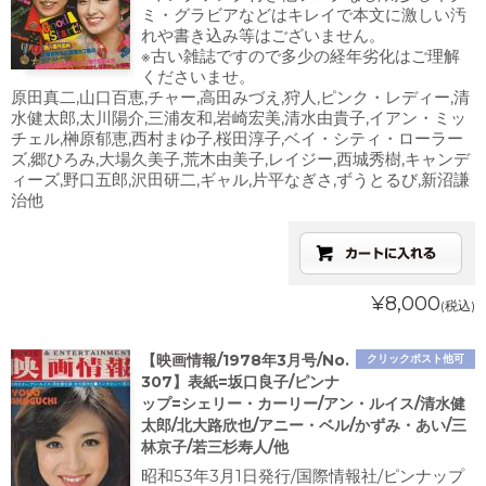
ミ・グラビアなどはキレイで本文に激しい汚
れや書き込み等はございません。
※古い雑誌ですので多少の経年劣化はご理解
くださいませ。
原田真二,山口百恵,チャー,高田みづえ,狩人,ピンク・レディー,清
水健太郎,太川陽介,三浦友和,岩崎宏美,清水由貴子,イアン・ミッ
チェル,榊原郁恵,西村まゆ子,桜田淳子,ベイ・シティ・ローラー
ズ,郷ひろみ,大場久美子,荒木由美子,レイジー,西城秀樹,キャンデ
ィーズ,野口五郎,沢田研二,ギャル,片平なぎさ,ずうとるび,新沼謙
治他
¥8,000
(税込)
【映画情報/1978年3月号/No.
クリックポスト他可
307】表紙=坂口良子/ピンナ
ップ=シェリー・カーリー/アン・ルイス/清水健
太郎/北大路欣也/アニー・ベル/かずみ・あい/三
林京子/若三杉寿人/他
昭和53年3月1日発行/国際情報社/ピンナップ