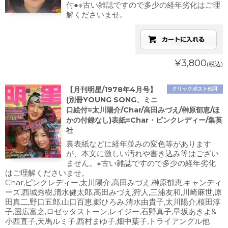
付●※古い雑誌ですので多少の経年劣化はご理
解くださいませ。
¥3,800
(税込)
【月刊明星/1978年4月号】
クリックポスト他可
(別冊YOUNG SONG、ミニ
口絵付=太川陽介/Char/高田みづえ/榊原郁恵/ほ
かの付録なし)表紙=Char・ピンクレディー/集英
社
裏表紙などに経年並みの変色等があります
が、本文に激しい汚れや書き込み等はござい
ません。※古い雑誌ですので多少の経年劣化
はご理解くださいませ。
Char,ピンクレディー,太川陽介,高田みづえ,榊原郁恵,キャンディ
ーズ,西城秀樹,清水健太郎,高田みづえ,狩人,三浦友和,川崎麻世,原
田真二,野口五郎,山口百恵,郷ひろみ,清水由貴子,太川陽介,桜田淳
子,国広富之,ロゼッタストーン,レイジー,石野真子,早坂あきよ&
小西直子,天馬ルミ子,西村まゆ子,畑中葉子,トライアングル他