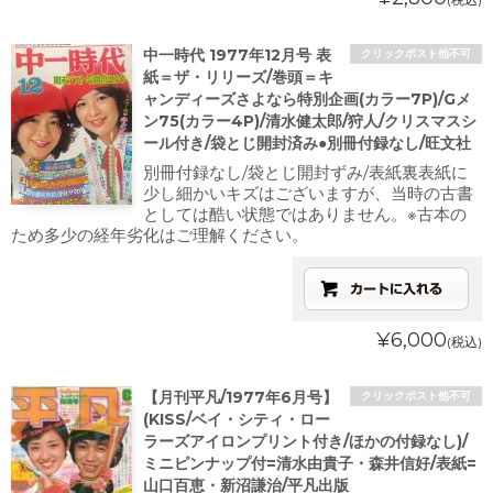
中一時代 1977年12月号 表
クリックポスト他不可
紙＝ザ・リリーズ/巻頭＝キ
ャンディーズさよなら特別企画(カラー7P)/Gメ
ン75(カラー4P)/清水健太郎/狩人/クリスマスシ
ール付き/袋とじ開封済み●別冊付録なし/旺文社
別冊付録なし/袋とじ開封ずみ/表紙裏表紙に
少し細かいキズはございますが、当時の古書
としては酷い状態ではありません。※古本の
ため多少の経年劣化はご理解ください。
¥6,000
(税込)
【月刊平凡/1977年6月号】
クリックポスト他不可
(KISS/ベイ・シティ・ロー
ラーズアイロンプリント付き/ほかの付録なし)/
ミニピンナップ付=清水由貴子・森井信好/表紙=
山口百恵・新沼謙治/平凡出版