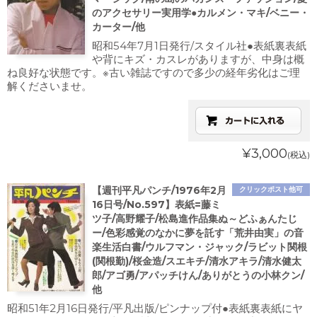
のアクセサリー実用学●カルメン・マキ/ベニー・
カーター/他
昭和54年7月1日発行/スタイル社●表紙裏表紙
や背にキズ・カスレがありますが、中身は概
ね良好な状態です。※古い雑誌ですので多少の経年劣化はご理
解くださいませ。
¥3,000
(税込)
【週刊平凡パンチ/1976年2月
クリックポスト他可
16日号/No.597】表紙=藤ミ
ツ子/高野耀子/松島進作品集ぬ～どふぁんたじ
ー/色彩感覚のなかに夢を託す「荒井由実」の音
楽生活白書/ウルフマン・ジャック/ラビット関根
(関根勤)/桜金造/スエキチ/清水アキラ/清水健太
郎/アゴ勇/アパッチけん/ありがとうの小林クン/
他
昭和51年2月16日発行/平凡出版/ピンナップ付●表紙裏表紙にヤ