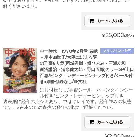
態ではありません。※古い雑誌ですので多少の経年劣化はご理
解くださいませ。
¥25,000
(税込)
中一時代 1978年2月号 表紙
クリックポスト他可
＝岸本加世子/太陽にほえろ夢
の刑事6人衆(西城秀樹・郷ひろみ・三浦友和・
新沼謙治・清水健太郎・野口五郎)カラー5P/山口
百恵/ピンク・レディーピンナップ付き/シール付
き●別冊付録なし/旺文社
別冊付録なし/学習シール・バレンタインシー
ル付き/ピンク・レディーピンナップ付き
裏表紙に経年の点シミあり、中はキレイです。経年並みの状態
です。※古本のため多少の経年劣化はご理解ください。
¥2,800
(税込)