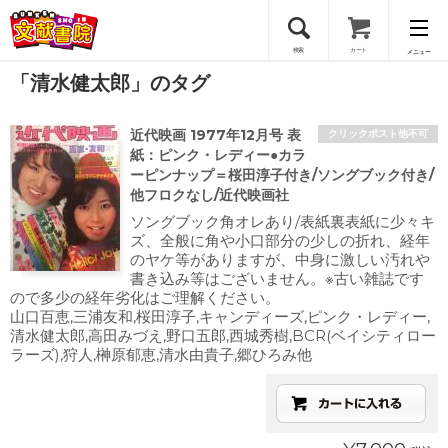
検索
カート
メニュー
「清水健太郎」のタグ
会員登録
近代映画 1977年12月号 表
クリックポスト他不可
ログイン
紙：ピンク・レディー●カラ
ーピンナップ＝桜田淳子付き/ソングブック付き/
他フロクなし/近代映画社
ソングブック角オレあり/表紙裏表紙に少々キ
ズ、全般に角や小口部分の少しの折れ、経年
のヤケ等がありますが、中身に激しい汚れや
書き込み等はございません。※古い雑誌です
ので多少の経年劣化はご理解ください。
山口百恵,三浦友和,桜田淳子,キャンディーズ,ピンク・レディー,
清水健太郎,高田みづえ,野口五郎,西城秀樹,BCR(ベイシティロー
ラーズ),狩人,榊原郁恵,清水由貴子,郷ひろみ他