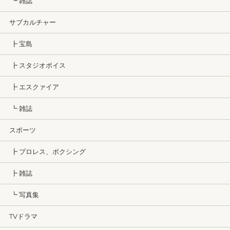
┗ 雑誌
サブカルチャー
┣ 宝島
┣ スタジオボイス
┣ エスクァイア
┗ 雑誌
スポーツ
┣ プロレス、ボクシング
┣ 雑誌
┗ 写真集
TVドラマ