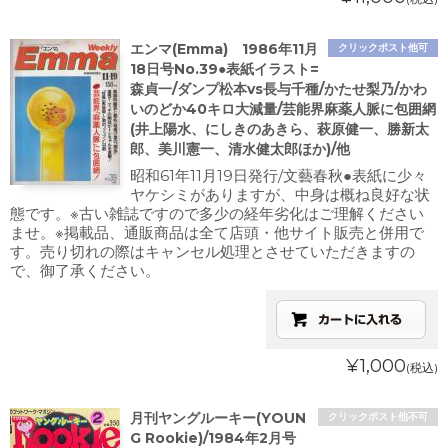
エンマ(Emma) 1986年11月
クリックポスト他可
18日号No.39●表紙イラスト=
森貞一/ダンプ松本vs長与千種/かたせ梨乃/かわ
いのどか40キロ大減量/芸能界麻薬人脈に包囲網
(井上陽水、にしきのあきら、萩原健一、勝新太
郎、美川憲一、清水健太郎ほか)/他
昭和61年11月19日発行/文藝春秋●表紙に少々
ヤケシミがありますが、中身は概ね良好な状
態です。※古い雑誌ですので多少の経年劣化はご理解ください
ませ。※掲載品、通販商品は全て店頭・他サイト販売と併用で
す。売り切れの際はキャンセル処理とさせていただきますの
で、御了承ください。
¥1,000
(税込)
月刊ヤングルーキー(YOUN
クリックポスト他不可
G Rookie)/1984年2月号