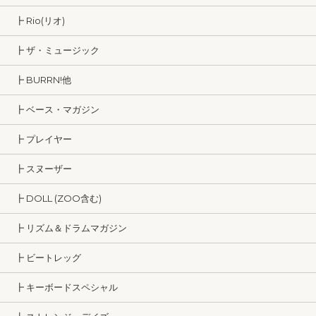
┣ Rio(リオ)
┣ ザ・ミュージック
┣ BURRN!他
┣ ベース・マガジン
┣ プレイヤー
┣ スヌーザー
┣ DOLL (ZOO含む)
┣ リズム＆ドラムマガジン
┣ ビートレッグ
┣ キーボードスペシャル