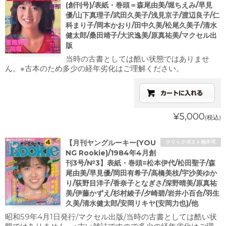
(創刊号)/表紙・巻頭＝森尾由美/堀ちえみ/早見
優/山下真理子/武田久美子/浅見京子/渡辺良子/仁
科まり子/岡本かおり/田中久美/松尾久美子/清水
健太郎/桑田靖子/大沢逸美/原真祐美/マクセル出
版
当時の古書としては酷い状態ではありませ
ん。※古本のため多少の経年劣化はご理解ください。
¥5,000
(税込)
【月刊ヤングルーキー(YOU
クリックポスト他不可
NG Rookie)/1984年4月創
刊3号/№3】表紙・巻頭=松本伊代/松田聖子/森
尾由美/早見優/岡田有希子/高橋美枝/宇沙美ゆか
り/荻野目洋子/香奈子となぎさ/深野晴美/原真祐
美/伊藤かずえ/杉村綾子/夕崎碧/岩井小百合/羽生
久美/清水健太郎/安岡リキヤ(安岡力也)/他
昭和59年4月1日発行/マクセル出版/当時の古書としては酷い状