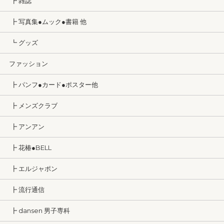
┣ 雑誌
┣ 写真集●ムック●書籍 他
┗ グッズ
ファッション
┣ パンフ●カード●ポスター他
┣ メンズクラブ
┣ アンアン
┣ 花椿●BELL
┣ エルジャポン
┣ 流行通信
┣ dansen 男子専科