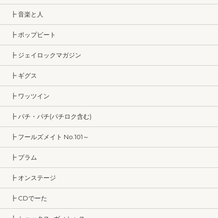
┣ 音楽と人
┣ ポップビート
┣ ジェイロックマガジン
┣ ギグス
┣ ワッツイン
┣ パチ・パチ(パチロク含む)
┣ フールズメイト No.101～
┣ プラム
┣ オンステージ
┣ CDでーた