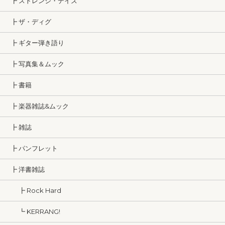
┣ ストレンジ・デイズ
┣ ザ・ディグ
┣ ギター弾き語り
┣ 写真集＆ムック
┣ 書籍
┣ 楽器雑誌&ムック
┣ 雑誌
┣ パンフレット
┣ 洋書雑誌
┣ Rock Hard
┗ KERRANG!