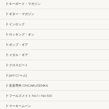
┣ キーボード・マガジン
┣ ギター・マガジン
┣ インロック
┣ ロッキング・オン
┣ ポップ・ギア
┣ メタル・ギア
┣ クロスビート
┣ jam (ジャム)
┣ 音楽専科 ONGAKUSENKA
┣ フールズメイト No.1～No.100
┣ マーキームーン