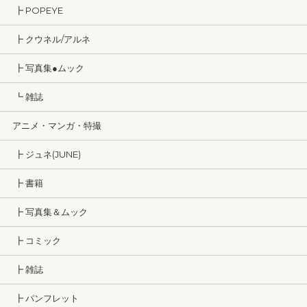
┣ POPEYE
┣ クウネル/アルネ
┣ 写真集●ムック
┗ 雑誌
アニメ・マンガ・特撮
┣ ジュネ(JUNE)
┣ 書籍
┣ 写真集＆ムック
┣ コミック
┣ 雑誌
┣ パンフレット