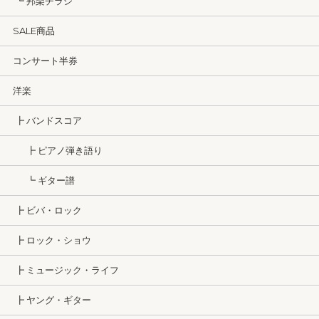
┗ 邦楽チラシ
SALE商品
コンサート半券
洋楽
┣ バンドスコア
┣ ピアノ弾き語り
┗ ギター譜
┣ ビバ・ロック
┣ ロック・ショウ
┣ ミュージック・ライフ
┣ ヤング・ギター