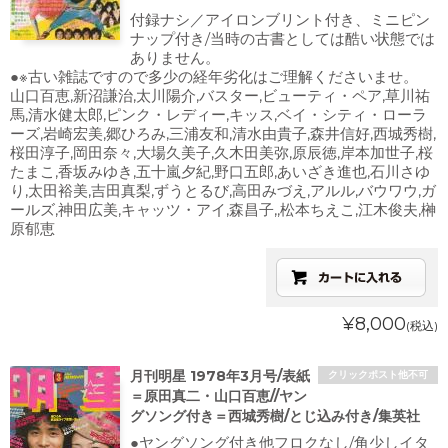
付録ナシ／アイロンブリント付き、ミニピン
ナップ付き/当時の古書としては酷い状態では
ありません。
●※古い雑誌ですので多少の経年劣化はご理解くださいませ。
山口百恵,新沼謙治,太川陽介,バスター,ビューティ・ペア,草川祐
馬,清水健太郎,ピンク・レディー,キッス,ベイ・シティ・ローラ
ーズ,岩崎宏美,郷ひろみ,三浦友和,清水由貴子,森井信好,西城秀樹,
桜田淳子,岡田奈々,大場久美子,久木田美弥,原辰徳,岸本加世子,桜
たまこ,香坂みゆき,五十嵐夕紀,野口五郎,あいざき進也,石川さゆ
り,太田裕美,吉田真梨,ずうとるび,高田みづえ,アルル,バウワウ,ガ
ールズ,神田広美,キャッツ・アイ,森昌子,,松本ちえこ,江木俊夫,榊
原郁恵
¥8,000
(税込)
月刊明星 1978年3月号/表紙
クリックポスト他不可
＝原田真二・山口百恵//ヤン
グソング付き＝西城秀樹/とじ込み付き/集英社
●ヤングソング付き他フロクなし/角少しイタ