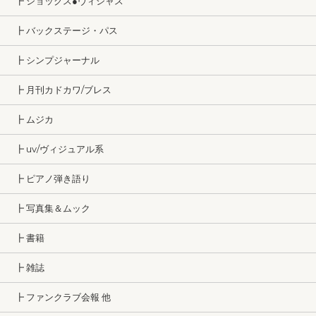
┣ ショックス●ヴィシャス
┣ バックステージ・パス
┣ シンプジャーナル
┣ 月刊カドカワ/ブレス
┣ ムジカ
┣ uv/ヴィジュアル系
┣ ピアノ弾き語り
┣ 写真集＆ムック
┣ 書籍
┣ 雑誌
┣ ファンクラブ会報 他