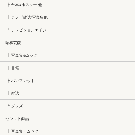
┣ 台本●ポスター 他
┣ テレビ雑誌/写真集他
┗ テレビジョンエイジ
昭和芸能
┣ 写真集&ムック
┣ 書籍
┣ パンフレット
┣ 雑誌
┗ グッズ
セレクト商品
┣ 写真集・ムック