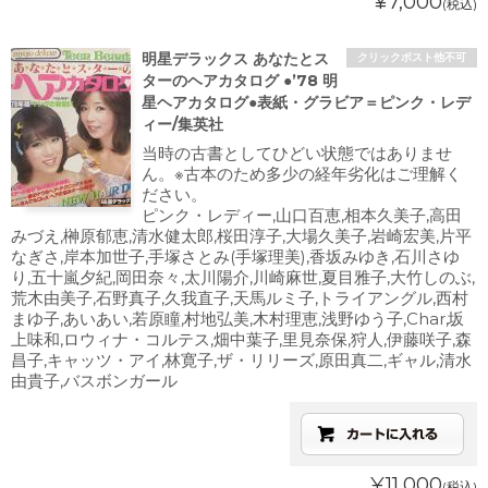
¥7,000
(税込)
明星デラックス あなたとス
クリックポスト他不可
ターのヘアカタログ ●’78 明
星ヘアカタログ●表紙・グラビア＝ピンク・レデ
ィー/集英社
当時の古書としてひどい状態ではありませ
ん。※古本のため多少の経年劣化はご理解く
ださい。
ピンク・レディー,山口百恵,相本久美子,高田
みづえ,榊原郁恵,清水健太郎,桜田淳子,大場久美子,岩崎宏美,片平
なぎさ,岸本加世子,手塚さとみ(手塚理美),香坂みゆき,石川さゆ
り,五十嵐夕紀,岡田奈々,太川陽介,川崎麻世,夏目雅子,大竹しのぶ,
荒木由美子,石野真子,久我直子,天馬ルミ子,トライアングル,西村
まゆ子,あいあい,若原瞳,村地弘美,木村理恵,浅野ゆう子,Char,坂
上味和,ロウィナ・コルテス,畑中葉子,里見奈保,狩人,伊藤咲子,森
昌子,キャッツ・アイ,林寛子,ザ・リリーズ,原田真二,ギャル,清水
由貴子,バスボンガール
¥11,000
(税込)