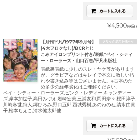
¥4,500
(税込)
【月刊平凡/1977年9月号】
クリックポスト他不可
(4大フロクなし)/BCRとじ
こみアイロンプリント付き/表紙=ベイ・シティ
ー・ローラーズ・山口百恵/平凡出版社
表紙裏表紙に少しのスレ・ヤケ等があります
が、グラビアなどはキレイで本文に激しい汚
れや書き込み等はございません。※古本のた
め多少の経年劣化はご理解ください。
ベイ・シティー・ローラーズ,ピンク・レディー,キャンディー
ズ,岸本加世子,高田みづえ,岩崎宏美,三浦友和,岡田奈々,桜田淳子,
川崎麻世,狩人,郷ひろみ,野口五郎,西城秀樹,あのねのね,清水由貴
子,松本ちえこ,清水健太郎他