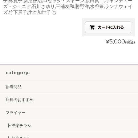
子,林寛子,新沼謙治,ロゼッタ・ストーン,原田真二,キャンディー
ズ・ジュニア,石川さゆり,三浦友和,勝野洋,水谷豊,ランナウェイ
ズ,竹下景子,岸本加世子他
¥5,000
(税込)
category
新着商品
店長のおすすめ
フライヤー
┣ 洋楽チラシ