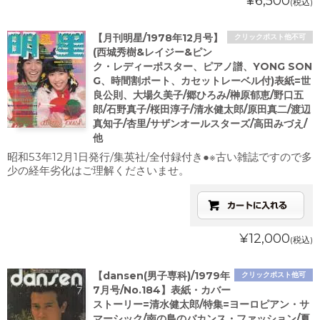
¥6,500
(税込)
【月刊明星/1978年12月号】
クリックポスト他不可
(西城秀樹&レイジー&ピン
ク・レディーポスター、ピアノ譜、YONG SON
G、時間割ポート、カセットレーベル付)表紙=世
良公則、大場久美子/郷ひろみ/榊原郁恵/野口五
郎/石野真子/桜田淳子/清水健太郎/原田真二/渡辺
真知子/杏里/サザンオールスターズ/高田みづえ/
他
昭和53年12月1日発行/集英社/全付録付き●※古い雑誌ですので多
少の経年劣化はご理解くださいませ。
¥12,000
(税込)
【dansen(男子専科)/1979年
クリックポスト他可
7月号/No.184】表紙・カバー
ストーリー=清水健太郎/特集=ヨーロピアン・サ
マーシック/南の島のバカンス・ファッション/夏