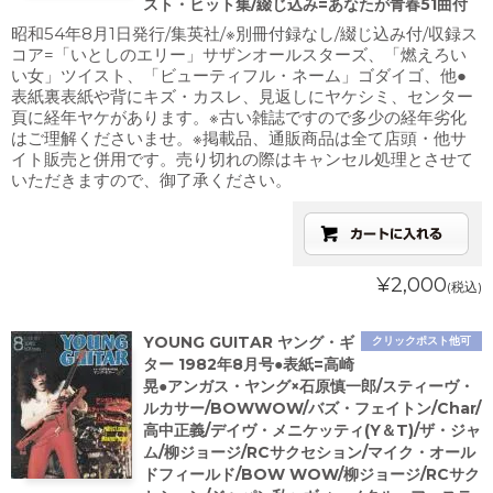
スト・ヒット集/綴じ込み=あなたが青春51曲付
昭和54年8月1日発行/集英社/※別冊付録なし/綴じ込み付/収録ス
コア=「いとしのエリー」サザンオールスターズ、「燃えろい
い女」ツイスト、「ビューティフル・ネーム」ゴダイゴ、他●
表紙裏表紙や背にキズ・カスレ、見返しにヤケシミ、センター
頁に経年ヤケがあります。※古い雑誌ですので多少の経年劣化
はご理解くださいませ。※掲載品、通販商品は全て店頭・他サ
イト販売と併用です。売り切れの際はキャンセル処理とさせて
いただきますので、御了承ください。
¥2,000
(税込)
YOUNG GUITAR ヤング・ギ
クリックポスト他可
ター 1982年8月号●表紙=高崎
晃●アンガス・ヤング×石原慎一郎/スティーヴ・
ルカサー/BOWWOW/バズ・フェイトン/Char/
高中正義/デイヴ・メニケッティ(Y＆T)/ザ・ジャ
ム/柳ジョージ/RCサクセション/マイク・オール
ドフィールド/BOW WOW/柳ジョージ/RCサク