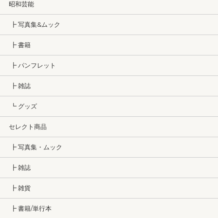
昭和芸能
┣ 写真集&ムック
┣ 書籍
┣ パンフレット
┣ 雑誌
┗ グッズ
セレクト商品
┣ 写真集・ムック
┣ 雑誌
┣ 雑貨
┣ 書籍/単行本