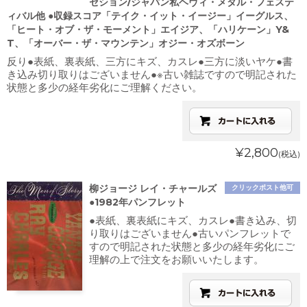
セション/ジャパン私ヘヴィ・メタル・フェステ
ィバル他 ●収録スコア「テイク・イット・イージー」イーグルス、
「ヒート・オブ・ザ・モーメント」エイジア、「ハリケーン」Y&
T、「オーバー・ザ・マウンテン」オジー・オズボーン
反り●表紙、裏表紙、三方にキズ、カスレ●三方に淡いヤケ●書
き込み切り取りはございません●※古い雑誌ですので明記された
状態と多少の経年劣化にご理解ください。
¥2,800
(税込)
柳ジョージ レイ・チャールズ
クリックポスト他可
●1982年パンフレット
●表紙、裏表紙にキズ、カスレ●書き込み、切
り取りはございません●古いパンフレットで
すので明記された状態と多少の経年劣化にご
理解の上で注文をお願いいたします。