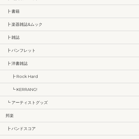
┣ 書籍
┣ 楽器雑誌&ムック
┣ 雑誌
┣ パンフレット
┣ 洋書雑誌
┣ Rock Hard
┗ KERRANG!
┗ アーティストグッズ
邦楽
┣ バンドスコア