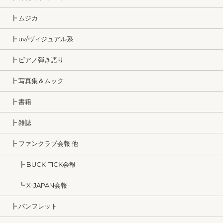
┣ ムジカ
┣ uv/ヴィジュアル系
┣ ピアノ弾き語り
┣ 写真集＆ムック
┣ 書籍
┣ 雑誌
┣ ファンクラブ会報 他
┣ BUCK-TICK会報
┗ X-JAPAN会報
┣ パンフレット