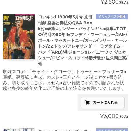
¥2,500
(税込)
ロッキンf 1980年3月号 別冊
クリックポスト他可
付録 楽器と奏法のQ&A Boo
k付●表紙=リンジー・バッキンガム●特集=TOT
O/混乱の80年!!●フレディ・マーキュリー/JAM/
ポール・マッカートニー/ガール/ラリー・カール
トン/ZZトップ/アレキサンダー・ラグタイム・
バンド(ARB)/柳ジョージ&レイニーウッド/ヒカ
シュー/ロビン・スコット×細野晴臣×佐久間正英/
他
収録スコア=「チャイナ・グローヴ」ドゥービー・ブラザーズ●
表紙、裏表紙にキズ、カスレ●三方とページ端にヤケ●書き込
み、切り取りはございません●古い雑誌ですので明記された状
態と多少の経年劣化にご理解の上で注文をお願いいたします。
¥3,000
(税込)
クリックポスト他可