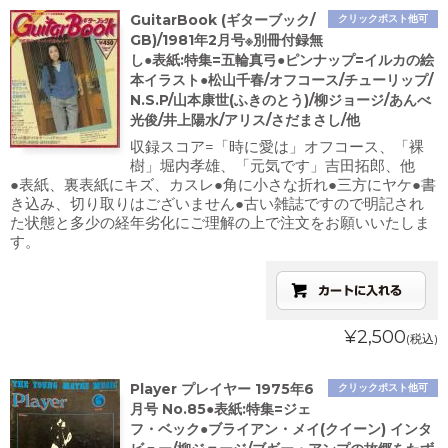
GuitarBook (ギターブック/
クリックポスト他可
GB)/1981年2月号※別冊付録無
し●表紙:特集=五輪真弓●ピンナップ=イルカの絵
本イラスト●松山千春/オフコース/チューリップ/
N.S.P/山本康世(ふきのとう)/柳ジョージ/あんべ
光俊/井上陽水/アリス/さだまさし/他
収録スコア=「時に愛は」オフコース、「裸
樹」堀内孝雄、「元気です」吉田拓郎、他
●表紙、裏表紙にキズ、カスレ●角に小さな折れ●三方にヤケ●書
き込み、切り取りはございません●古い雑誌ですので明記され
た状態と多少の経年劣化にご理解の上で注文をお願いいたしま
す。
¥2,500
(税込)
Player プレイヤー 1975年6
クリックポスト他可
月号 No.85●表紙:特集=ジェ
フ・ベック●ブライアン・メイ(クイーン) インタ