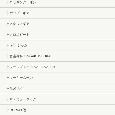
┣ ロッキング・オン
┣ ポップ・ギア
┣ メタル・ギア
┣ クロスビート
┣ jam (ジャム)
┣ 音楽専科 ONGAKUSENKA
┣ フールズメイト No.1～No.100
┣ マーキームーン
┣ Rio(リオ)
┣ ザ・ミュージック
┣ BURRN!他