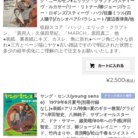
ク・ニールセン●エリック・クラプトン/スティー
ヴ・ルカサー/リー・リトナー/柳ジョージ/ケニ
ー・ロギンズ/スティーヴ・ハウ/佐藤ミツル(四
人囃子)/カシオペア/パラシュート/渡辺香津美/他
収録スコア「バッジ」エリック・クラプト
ン、「異邦人」久保田早紀、「MARCH」原田真二、他
●表紙、裏表紙にキズ、カスレ、角に折れ●ページ角に小さな折
れ●三方とページ端にヤケ●古い雑誌ですので明記された状態と
多少の経年劣化にご理解の上で注文をお願いいたします。
¥2,500
(税込)
ヤング・センス(young sens
クリックポスト他可
e) 1979年8月夏号(別冊付録
なし)●表紙=アリス/特集=夏のギター教室/グラビ
ア=岸田智史、八神純子、サザンオールスター
ズ、ドナ・サマー、越美晴/80年への予感(岸田
智史、ゴダイゴ、柳ジョージ＆レイニー・ウッ
ド、竹内まりや、長渕剛)/松山千春＆ツイスト ベ