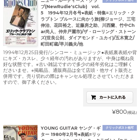
ニュー・ルーディーズ・クラ
ブ(NewRudie'sClub) vol.
5 1994年12月冬号●表紙・特集=エリック・ク
ラプトン ブルースに向かう旅(柳ジョージ、三宅
伸治、花田裕之、近藤房之助、川西蘭、竹中Ch
ar尚人、仲井戸麗市)/ザ・ローリング・ストーン
ズ(世良公則、ダイアモンド・ユカイ)/五木寛之/
町田町蔵/早川義夫/他
1994年12月25日発行/シンコー・ミュージック●表紙裏表紙や背
にキズ・カスレ、少々経年の汚れがありますが、中身は概ね良
好な状態です。※古い雑誌ですので多少の経年劣化はご理解く
ださいませ。※掲載品、通販商品は全て店頭・他サイト販売と
併用です。売り切れの際はキャンセル処理とさせていただきま
すので、御了承ください。
¥800
(税込)
YOUNG GUITAR ヤング・ギ
クリックポスト他可
ター 1980年2月号●表紙=リッ