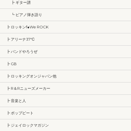
┣ ギター譜
┗ ピアノ弾き語り
┣ ロッキンf●We ROCK
┣ アリーナ37℃
┣ バンドやろうぜ
┣ GB
┣ ロッキングオンジャパン他
┣ R＆Rニューズメーカー
┣ 音楽と人
┣ ポップビート
┣ ジェイロックマガジン