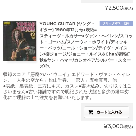
¥2,500
(税込)
YOUNG GUITAR (ヤング・
クリックポスト他可
ギター) 1980年12月号●表紙=
スティーヴ・ルカサー●ヴァン・ヘイレン/スコッ
ト・ゴーハム/スノーウィ・ホワイト/ディッキ
ー・ベッツ/ニール・ショーン/デイヴ・メイス
ン/柳ジョージ/ジョニー・ルイス&Char/増尾好
秋&ヤン・ハマー/カシオペア/シルバー・スター
ズ/他
収録スコア「悪魔のハイウェイ」エドワード・ヴァン・ヘイレ
ン、「人生の空から」松山千春、「恋人」五輪真弓、他
●表紙、裏表紙、三方にキズ、カスレ●書き込み、切り取りはご
ざいません●古い雑誌ですので明記された状態と多少の経年劣
化にご理解の上で注文をお願いいたします。
¥3,000
(税込)