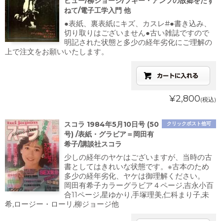
ビュー/柳ジョージ/ブギー・アンプの故郷をたず
ねて/電子工学入門 他
●表紙、裏表紙にキズ、カスレ#●書き込み、
切り取りはございません●古い雑誌ですので
明記された状態と多少の経年劣化にご理解の
上で注文をお願いいたします。
¥2,800
(税込)
スコラ 1984年5月10日号 (50
クリックポスト他可
号) /表紙・グラビア＝岡田有
希子/講談社スコラ
少しの経年のヤケはございますが、当時の古
書としてはきれいな状態です。※古本のため
多少の経年劣化、ヤケは御理解ください。
岡田有希子カラーグラビア４ページ,吉永小百
合11ページ,星ゆかり,手塚理美,仁科まり子,未
希,ロージー・ローリ,柳ジョージ他