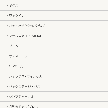
┣ ギグス
┣ ワッツイン
┣ パチ・パチ(パチロク含む)
┣ フールズメイト No.101～
┣ プラム
┣ オンステージ
┣ CDでーた
┣ ショックス●ヴィシャス
┣ バックステージ・パス
┣ シンプジャーナル
┣ 月刊カドカワ/ブレス