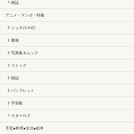
┗ 雑誌
アニメ・マンガ・特撮
┣ ジュネ(JUNE)
┣ 書籍
┣ 写真集＆ムック
┣ コミック
┣ 雑誌
┣ パンフレット
┣ 宇宙船
┗ スターログ
手芸●料理●生活●絵本