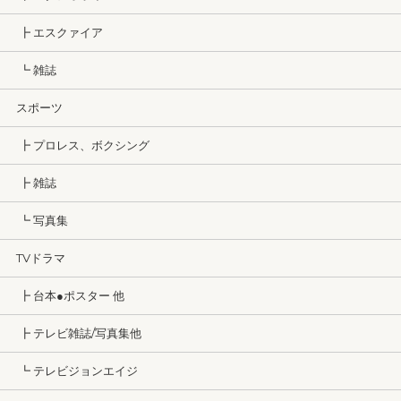
┣ エスクァイア
┗ 雑誌
スポーツ
┣ プロレス、ボクシング
┣ 雑誌
┗ 写真集
TVドラマ
┣ 台本●ポスター 他
┣ テレビ雑誌/写真集他
┗ テレビジョンエイジ