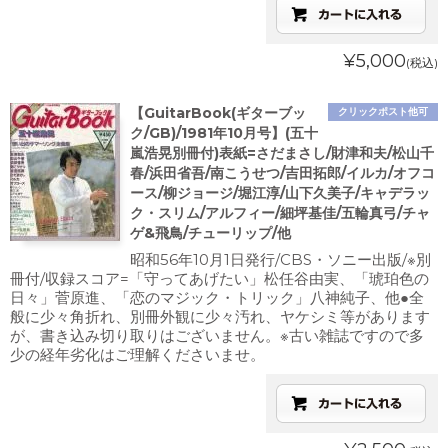
¥5,000
(税込)
【GuitarBook(ギターブッ
クリックポスト他可
ク/GB)/1981年10月号】(五十
嵐浩晃別冊付)表紙=さだまさし/財津和夫/松山千
春/浜田省吾/南こうせつ/吉田拓郎/イルカ/オフコ
ース/柳ジョージ/堀江淳/山下久美子/キャデラッ
ク・スリム/アルフィー/細坪基佳/五輪真弓/チャ
ゲ&飛鳥/チューリップ/他
昭和56年10月1日発行/CBS・ソニー出版/※別
冊付/収録スコア=「守ってあげたい」松任谷由実、「琥珀色の
日々」菅原進、「恋のマジック・トリック」八神純子、他●全
般に少々角折れ、別冊外観に少々汚れ、ヤケシミ等があります
が、書き込み切り取りはございません。※古い雑誌ですので多
少の経年劣化はご理解くださいませ。