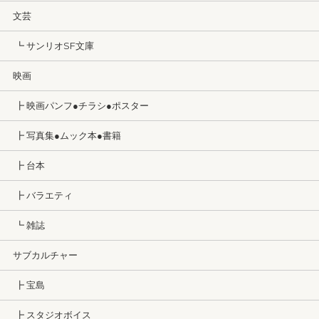
文芸
┗ サンリオSF文庫
映画
┣ 映画パンフ●チラシ●ポスター
┣ 写真集●ムック本●書籍
┣ 台本
┣ バラエティ
┗ 雑誌
サブカルチャー
┣ 宝島
┣ スタジオボイス