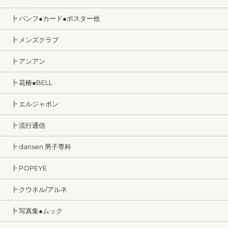
┣ パンフ●カード●ポスター他
┣ メンズクラブ
┣ アンアン
┣ 花椿●BELL
┣ エルジャポン
┣ 流行通信
┣ dansen 男子専科
┣ POPEYE
┣ クウネル/アルネ
┣ 写真集●ムック