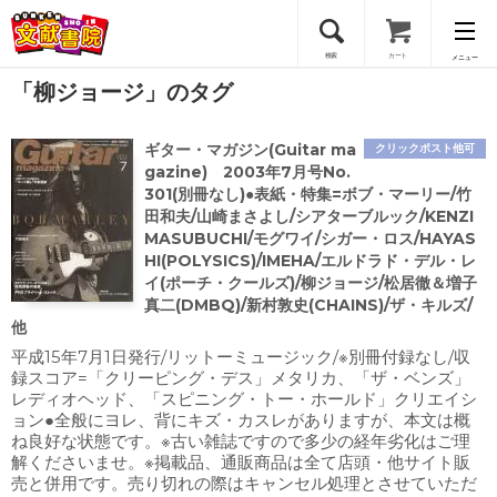
検索
カート
メニュー
「柳ジョージ」のタグ
会員登録
ギター・マガジン(Guitar ma
クリックポスト他可
ログイン
gazine) 2003年7月号No.
301(別冊なし)●表紙・特集=ボブ・マーリー/竹
田和夫/山崎まさよし/シアターブルック/KENZI
MASUBUCHI/モグワイ/シガー・ロス/HAYAS
HI(POLYSICS)/IMEHA/エルドラド・デル・レ
イ(ポーチ・クールズ)/柳ジョージ/松居徹＆増子
真二(DMBQ)/新村敦史(CHAINS)/ザ・キルズ/
他
平成15年7月1日発行/リットーミュージック/※別冊付録なし/収
録スコア=「クリーピング・デス」メタリカ、「ザ・ベンズ」
レディオヘッド、「スピニング・トー・ホールド」クリエイシ
ョン●全般にヨレ、背にキズ・カスレがありますが、本文は概
ね良好な状態です。※古い雑誌ですので多少の経年劣化はご理
解くださいませ。※掲載品、通販商品は全て店頭・他サイト販
売と併用です。売り切れの際はキャンセル処理とさせていただ