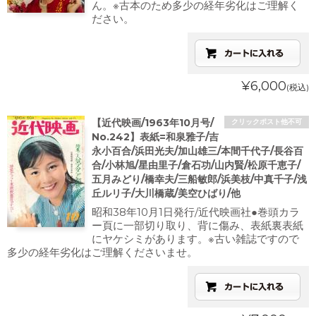
ん。※古本のため多少の経年劣化はご理解く
ださい。
¥6,000
(税込)
【近代映画/1963年10月号/
クリックポスト他不可
No.242】表紙=和泉雅子/吉
永小百合/浜田光夫/加山雄三/本間千代子/長谷百
合/小林旭/星由里子/倉石功/山内賢/松原千恵子/
五月みどり/橋幸夫/三船敏郎/浜美枝/中真千子/浅
丘ルリ子/大川橋蔵/美空ひばり/他
昭和38年10月1日発行/近代映画社●巻頭カラ
ー頁に一部切り取り、背に傷み、表紙裏表紙
にヤケシミがあります。※古い雑誌ですので
多少の経年劣化はご理解くださいませ。