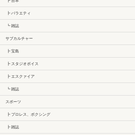
┣ 台本
┣ バラエティ
┗ 雑誌
サブカルチャー
┣ 宝島
┣ スタジオボイス
┣ エスクァイア
┗ 雑誌
スポーツ
┣ プロレス、ボクシング
┣ 雑誌