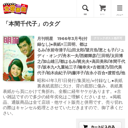
検索
カート
メニュー
「本間千代子」のタグ
会員登録
月刊明星 1966年3月号(付
クリックポスト他不可
ログイン
録なし)●表紙=三田明、都は
るみ/水前寺清子/山田太郎/望月浩/恵とも子/ジュ
ディ・オング/舟木一夫/西郷輝彦/三田明/太田博
之/加山雄三/都はるみ/梶光夫×高田美和/本間千代
子/坂本九×九重祐三子/橋幸夫×古都清乃/田代美
代子/柏木由紀子/内藤洋子/吉永小百合×渡哲也/他
昭和41年3月1日発行/集英社/※付録なし●表紙
裏表紙底部に欠け、背の底部に傷み、表紙裏
表紙から頁にかけて角折れ、全般に経年ヤケがあります。※古
い雑誌ですので多少の経年劣化はご理解くださいませ。※掲載
品、通販商品は全て店頭・他サイト販売と併用です。売り切れ
の際はキャンセル処理とさせていただきますので、御了承くだ
さい。