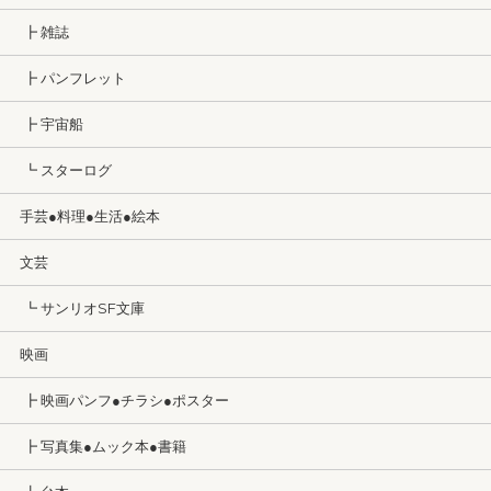
┣ 雑誌
┣ パンフレット
┣ 宇宙船
┗ スターログ
手芸●料理●生活●絵本
文芸
┗ サンリオSF文庫
映画
┣ 映画パンフ●チラシ●ポスター
┣ 写真集●ムック本●書籍