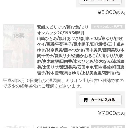
¥8,000
(税込)
緊縛スピリッツ/第17集/ミリ
クリックポスト他不可
オンムック20/1993年5月
山崎ひとみ/観月あづさ/森川いづみ/岸ゆり/伊吹
ケイ/麗香/平野弓子/露木陽子/田代愛美/五十嵐み
ゆき/林奈保美/藤本つかさ/田中美保/藤岡美玖/本
間千代子/愛沢リナ/佐藤かおるこ/大滝ゆり/八萩
純/妻木瞳/西田由香/水沢ひとみ/斉木なみ/幸坂絵
美/太田リサ/渡辺美果/石田キキ/田村美佐/町田恵
理子/鈴木雪/鞍馬さゆり/上杉美香里/花田香/他
平成5年5月10日発行/大洋図書、ミリオン出版※古い雑誌ですの
で多少の経年劣化はご理解くださいませ。
¥7,000
(税込)
クリックポスト他不可