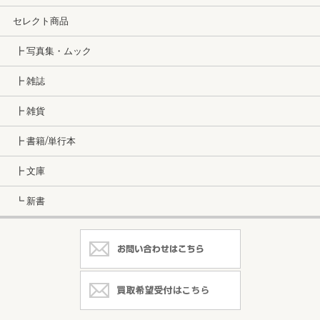
セレクト商品
┣ 写真集・ムック
┣ 雑誌
┣ 雑貨
┣ 書籍/単行本
┣ 文庫
┗ 新書