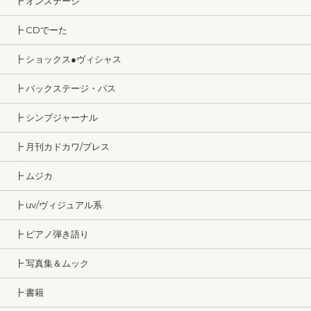
┣ オンステージ
┣ CDでーた
┣ ショックス●ヴィシャス
┣ バックステージ・パス
┣ シンプジャーナル
┣ 月刊カドカワ/ブレス
┣ ムジカ
┣ uv/ヴィジュアル系
┣ ピアノ弾き語り
┣ 写真集＆ムック
┣ 書籍