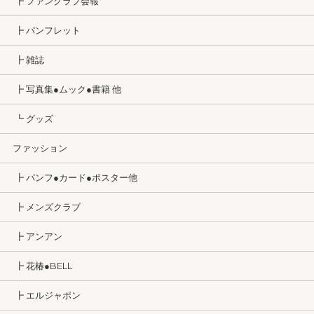
┣ ファンクラブ会報
┣ パンフレット
┣ 雑誌
┣ 写真集●ムック●書籍 他
┗ グッズ
ファッション
┣ パンフ●カード●ポスター他
┣ メンズクラブ
┣ アンアン
┣ 花椿●BELL
┣ エルジャポン