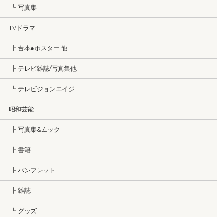
┗ 写真集
TVドラマ
┣ 台本●ポスター 他
┣ テレビ雑誌/写真集他
┗ テレビジョンエイジ
昭和芸能
┣ 写真集&ムック
┣ 書籍
┣ パンフレット
┣ 雑誌
┗ グッズ