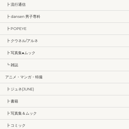
┣ 流行通信
┣ dansen 男子専科
┣ POPEYE
┣ クウネル/アルネ
┣ 写真集●ムック
┗ 雑誌
アニメ・マンガ・特撮
┣ ジュネ(JUNE)
┣ 書籍
┣ 写真集＆ムック
┣ コミック