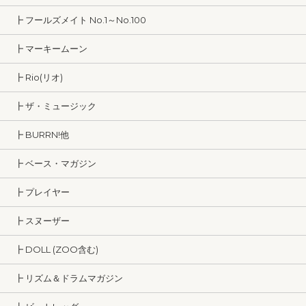
┣ フールズメイト No.1～No.100
┣ マーキームーン
┣ Rio(リオ)
┣ ザ・ミュージック
┣ BURRN!他
┣ ベース・マガジン
┣ プレイヤー
┣ スヌーザー
┣ DOLL (ZOO含む)
┣ リズム＆ドラムマガジン