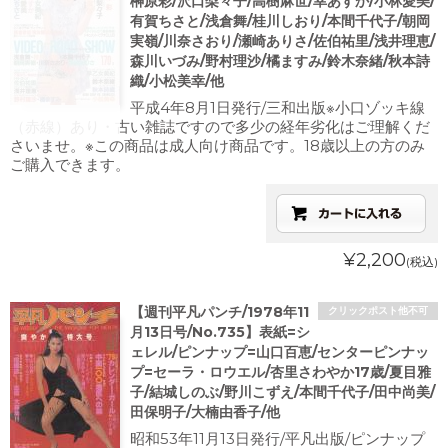
榊原彩/沢口梨々子/高樹麻世/幸あすか/小林愛美/
有賀ちさと/浅倉舞/桂川しおり/本間千代子/朝岡
実嶺/川奈さおり/瀬崎ありさ/佐伯祐里/浅井理恵/
森川いづみ/野村理沙/橘ますみ/鈴木奈緒/秋本詩
織/小松美幸/他
平成4年8月1日発行/三和出版※小口ゾッキ線
（赤線）あり・古い雑誌ですので多少の経年劣化はご理解くだ
さいませ。※この商品は成人向け商品です。18歳以上の方のみ
ご購入できます。
¥2,200
(税込)
【週刊平凡パンチ/1978年11
クリックポスト他不可
月13日号/No.735】表紙=シ
ェレル/ピンナップ=山口百恵/センターピンナッ
プ=セーラ・ロウエル/杏里さわやか17歳/夏目雅
子/結城しのぶ/野川こずえ/本間千代子/田中尚美/
田保明子/大楠由香子/他
昭和53年11月13日発行/平凡出版/ピンナップ