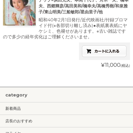
ナップ=浜田光夫、本間千代子、舟木一夫、橋幸
夫、西郷輝彦/高田美和/橋幸夫/高橋秀樹/和泉雅
子/東山明美/三船敏郎/星由里子/他
昭和40年2月1日発行/近代映画社/付録プロマ
イド付(※各部切り離し済み)●表紙裏表紙にヤ
ケシミ、色褪せがあります。※古い雑誌です
ので多少の経年劣化はご理解くださいませ。
¥11,000
(税込)
category
新着商品
店長のおすすめ