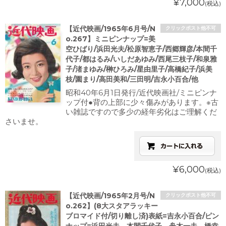
¥7,000
(税込)
【近代映画/1965年6月号/N
クリックポスト他不可
o.267】ミニピンナップ=美
空ひばり/浜田光夫/松原智恵子/西郷輝彦/本間千
代子/都はるみ/いしだあゆみ/西尾三枝子/和泉雅
子/渚まゆみ/榊ひろみ/星由里子/高橋紀子/浜美
枝/園まり/高田美和/三田明/吉永小百合/他
昭和40年6月1日発行/近代映画社/ミニピンナ
ップ付●背の上部に少々傷みがあります。※古
い雑誌ですので多少の経年劣化はご理解くだ
さいませ。
¥6,000
(税込)
【近代映画/1965年2月号/N
クリックポスト他不可
o.262】(8大スタアラッキー
ブロマイド付/切り離し済)表紙=吉永小百合/ピン