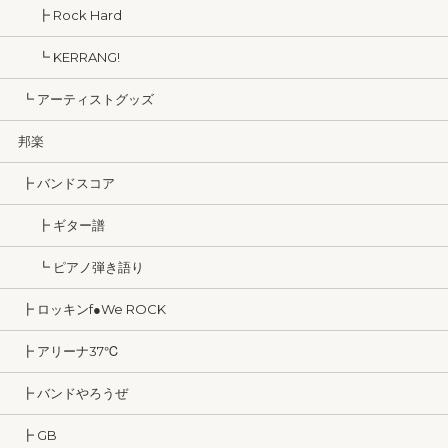
┣ Rock Hard
┗ KERRANG!
┗ アーティストグッズ
邦楽
┣ バンドスコア
┣ ギター譜
┗ ピアノ弾き語り
┣ ロッキンf●We ROCK
┣ アリーナ37℃
┣ バンドやろうぜ
┣ GB