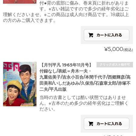
付●背の底部に傷み、巻末頁に折れがありま
す。※古い雑誌ですので多少の経年劣化はご
理解くださいませ。※この商品は成人向け商品です。18歳以上
の方のみご購入できます。
¥5,000
(税込)
【月刊平凡 1965年11月号】
クリックポスト他不可
付録なし/表紙＝舟木一夫・
九重佑美子/吉永小百合/本間千代子/西郷輝彦/高
田美和/いしだあゆみ/久保浩/石森章太郎/赤塚不
二夫/平凡出版
当時の古書としては酷い状態ではありませ
ん。※古本のため多少の経年劣化はご理解く
ださい。