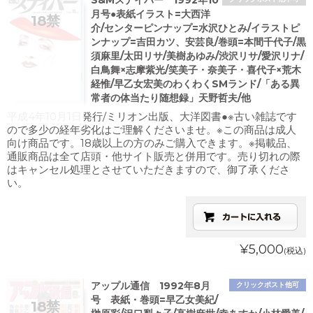
S&Mスナイパー 1992年10
月号●表紙イラスト=大西洋
介/センターピンナップ=水沢ひとみ/イラストピ
ンナップ=吉田カツ、安芸良/巻頭=本間千代子/黒
須麻里/太田リサ/美樹あゆみ/渋沢リサ/愛沢リナ/
白鳥舞×志摩紫光/笑美子・奈美子・喜代子×荒木
経惟/早乙女宏美のわくわくSMランド/「ある異
常者の体当たり随想録」天野哲夫/他
平成4年10月1日発行/ミリオン出版、大洋図書●※古い雑誌です
ので多少の経年劣化はご理解くださいませ。※この商品は成人
向け商品です。18歳以上の方のみご購入できます。※掲載品、
通販商品は全て店頭・他サイト販売と併用です。売り切れの際
はキャンセル処理とさせていただきますので、御了承くださ
い。
¥5,000
(税込)
アップル通信 1992年8月
クリックポスト他可
号 表紙・巻頭=早乙女美紀/