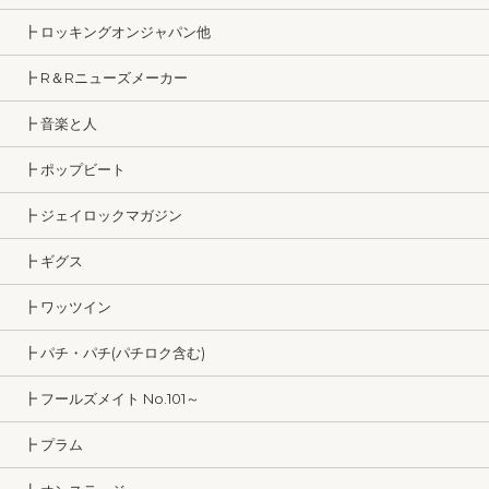
┣ ロッキングオンジャパン他
┣ R＆Rニューズメーカー
┣ 音楽と人
┣ ポップビート
┣ ジェイロックマガジン
┣ ギグス
┣ ワッツイン
┣ パチ・パチ(パチロク含む)
┣ フールズメイト No.101～
┣ プラム