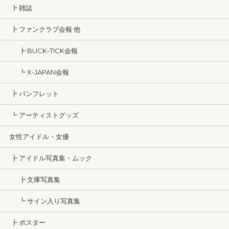
┣ 雑誌
┣ ファンクラブ会報 他
┣ BUCK-TICK会報
┗ X-JAPAN会報
┣ パンフレット
┗ アーティストグッズ
女性アイドル・女優
┣ アイドル写真集・ムック
┣ 文庫写真集
┗ サイン入り写真集
┣ ポスター