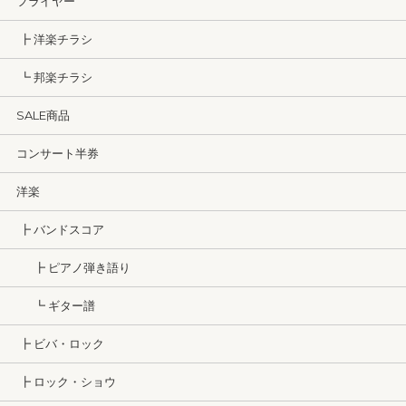
フライヤー
┣ 洋楽チラシ
┗ 邦楽チラシ
SALE商品
コンサート半券
洋楽
┣ バンドスコア
┣ ピアノ弾き語り
┗ ギター譜
┣ ビバ・ロック
┣ ロック・ショウ