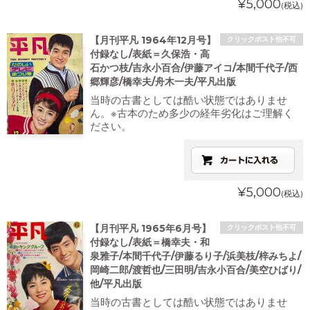
¥5,000
(税込)
【月刊平凡 1964年12月号】
クリックポスト他不可
付録なし/表紙＝久保浩・高
石かつ枝/吉永小百合/伊藤アイコ/本間千代子/西
郷輝彦/橋幸夫/舟木一夫/平凡出版
当時の古書としては酷い状態ではありませ
ん。※古本のため多少の経年劣化はご理解く
ださい。
¥5,000
(税込)
【月刊平凡 1965年6月号】
クリックポスト他不可
付録なし/表紙＝橋幸夫・和
泉雅子/本間千代子/伊藤るり子/浜美枝/梓みちよ/
岡崎二郎/渡哲也/三田明/吉永小百合/美空ひばり/
他/平凡出版
当時の古書としては酷い状態ではありませ