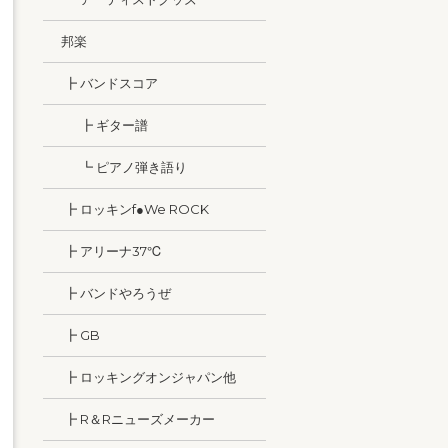
邦楽
┣ バンドスコア
┣ ギター譜
┗ ピアノ弾き語り
┣ ロッキンf●We ROCK
┣ アリーナ37℃
┣ バンドやろうぜ
┣ GB
┣ ロッキングオンジャパン他
┣ R＆Rニューズメーカー