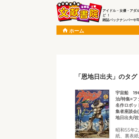
アイドル・女優・アダ
ど ！
雑誌バックナンバーや
ホーム
「恩地日出夫」のタグ
宇宙船 19
治/特集=フ
名作ロボッ
集者座談会
地日出夫/佐
昭和55年
紙、裏表紙