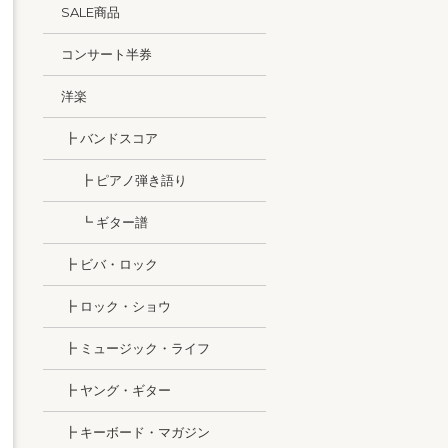
SALE商品
コンサート半券
洋楽
┣ バンドスコア
┣ ピアノ弾き語り
┗ ギター譜
┣ ビバ・ロック
┣ ロック・ショウ
┣ ミュージック・ライフ
┣ ヤング・ギター
┣ キーボード・マガジン