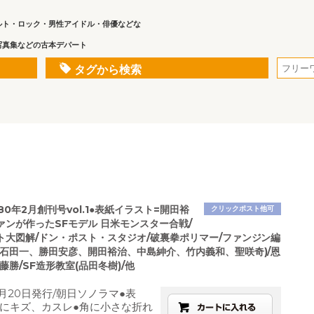
ルト・ロック・男性アイドル・俳優などな
写真集などの古本デパート
タグから検索
80年2月創刊号vol.1●表紙イラスト=開田裕
クリックポスト他可
ァンが作ったSFモデル 日米モンスター合戦/
ト大図解/ドン・ポスト・スタジオ/破裏拳ポリマー/ファンジン編
(石田一、勝田安彦、開田裕治、中島紳介、竹内義和、聖咲奇)/恩
藤勝/SF造形教室(品田冬樹)/他
2月20日発行/朝日ソノラマ●表
にキズ、カスレ●角に小さな折れ