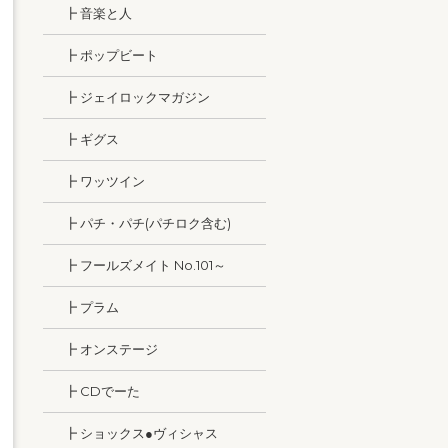
┣ 音楽と人
┣ ポップビート
┣ ジェイロックマガジン
┣ ギグス
┣ ワッツイン
┣ パチ・パチ(パチロク含む)
┣ フールズメイト No.101～
┣ プラム
┣ オンステージ
┣ CDでーた
┣ ショックス●ヴィシャス