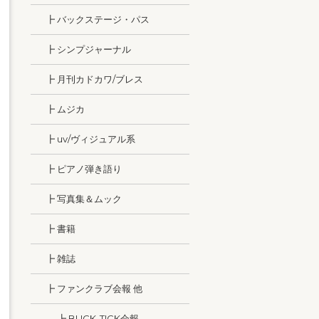
┣ バックステージ・パス
┣ シンプジャーナル
┣ 月刊カドカワ/ブレス
┣ ムジカ
┣ uv/ヴィジュアル系
┣ ピアノ弾き語り
┣ 写真集＆ムック
┣ 書籍
┣ 雑誌
┣ ファンクラブ会報 他
┣ BUCK-TICK会報