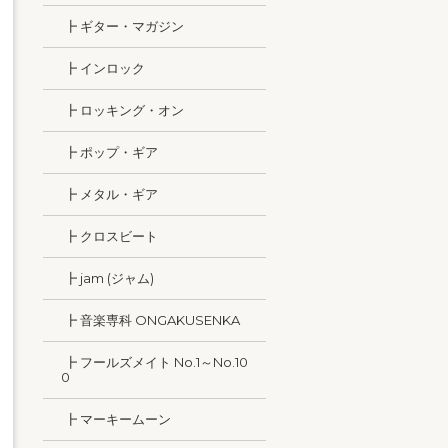
┣ ギター・マガジン
┣ インロック
┣ ロッキング・オン
┣ ポップ・ギア
┣ メタル・ギア
┣ クロスビート
┣ jam (ジャム)
┣ 音楽専科 ONGAKUSENKA
┣ フールズメイト No.1～No.10
0
┣ マーキームーン