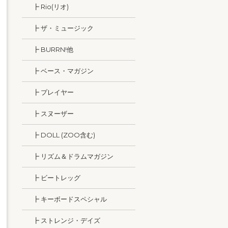
┣ Rio(リオ)
┣ ザ・ミュージック
┣ BURRN!他
┣ ベース・マガジン
┣ プレイヤー
┣ スヌーザー
┣ DOLL (ZOO含む)
┣ リズム＆ドラムマガジン
┣ ビートレッグ
┣ キーボードスペシャル
┣ ストレンジ・デイズ