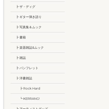
┣ ザ・ディグ
┣ ギター弾き語り
┣ 写真集＆ムック
┣ 書籍
┣ 楽器雑誌&ムック
┣ 雑誌
┣ パンフレット
┣ 洋書雑誌
┣ Rock Hard
┗ KERRANG!
┗ アーティストグッズ