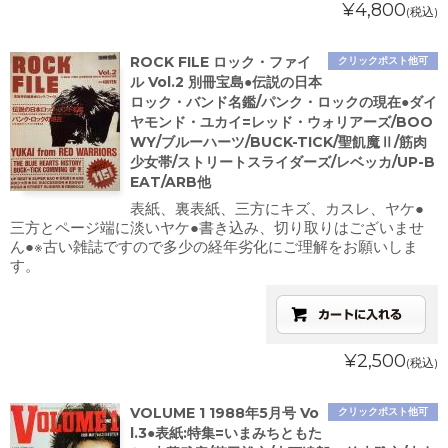
¥4,800
(税込)
ROCK FILE ロック・ファイ
クリックポスト他可
ル Vol.2 別冊宝島●伝説の日本
ロック・バンド名鑑/パンク・ロックの現在●ダイ
ヤモンド・ユカイ=レッド・ウォリアーズ/BOO
WY/ブルーハーツ/BUCK-TICK/聖飢魔Ⅱ/筋肉
少女帯/ストリートスライダーズ/レベッカ/UP-B
EAT/ARB他
表紙、裏表紙、三方にキズ、カスレ、ヤケ●
三方とページ端に淡いヤケ●書き込み、切り取りはございませ
ん●※古い雑誌ですので多少の経年劣化にご理解をお願いしま
す。
¥2,500
(税込)
VOLUME 1 1988年5月号 Vo
クリックポスト他可
l.3●表紙:特集=いまみちともた