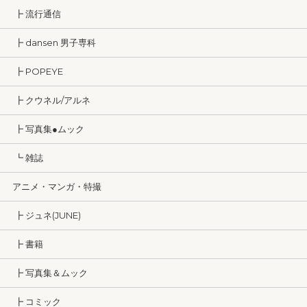
┣ 流行通信
┣ dansen 男子専科
┣ POPEYE
┣ クウネル/アルネ
┣ 写真集●ムック
┗ 雑誌
アニメ・マンガ・特撮
┣ ジュネ(JUNE)
┣ 書籍
┣ 写真集＆ムック
┣ コミック