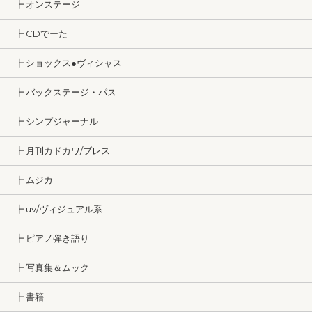
┣ オンステージ
┣ CDでーた
┣ ショックス●ヴィシャス
┣ バックステージ・パス
┣ シンプジャーナル
┣ 月刊カドカワ/ブレス
┣ ムジカ
┣ uv/ヴィジュアル系
┣ ピアノ弾き語り
┣ 写真集＆ムック
┣ 書籍