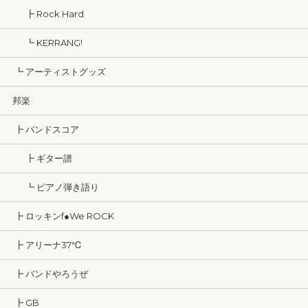
┣ Rock Hard
┗ KERRANG!
┗ アーティストグッズ
邦楽
┣ バンドスコア
┣ ギター譜
┗ ピアノ弾き語り
┣ ロッキンf●We ROCK
┣ アリーナ37℃
┣ バンドやろうぜ
┣ GB