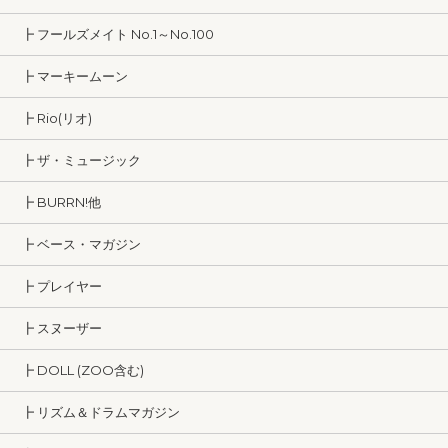
┣ フールズメイト No.1～No.100
┣ マーキームーン
┣ Rio(リオ)
┣ ザ・ミュージック
┣ BURRN!他
┣ ベース・マガジン
┣ プレイヤー
┣ スヌーザー
┣ DOLL (ZOO含む)
┣ リズム＆ドラムマガジン