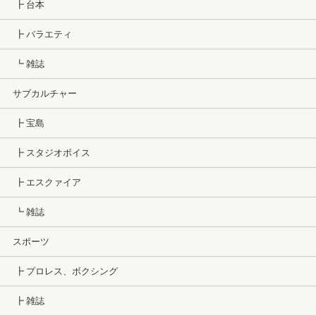
┣ 台本
┣ バラエティ
┗ 雑誌
サブカルチャー
┣ 宝島
┣ スタジオボイス
┣ エスクァイア
┗ 雑誌
スポーツ
┣ プロレス、ボクシング
┣ 雑誌