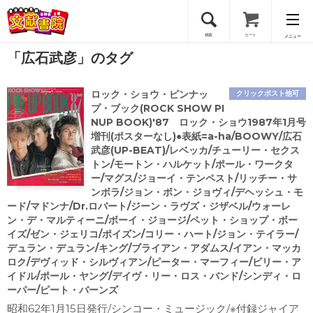
検索
カート
メニュー
「広石武彦」のタグ
会員登録
ロック・ショウ・ピンナッ
クリックポスト他可
ログイン
プ・ブック(ROCK SHOW PI
NUP BOOK)'87 ロック・ショウ1987年1月号
増刊(ポスターなし)●表紙=a-ha/BOOWY/広石
武彦(UP-BEAT)/レベッカ/チューリー・セクス
トン/モートン・ハルケット/ポール・ワークタ
ー/マグス/ジョーイ・テンペスト/リッチー・サ
ンボラ/ジョン・ボン・ジョヴィ/デヘッシュ・モ
ード/マドンナ/Dr.ロバート/ジーン・ラヴズ・ジザベル/ウォーレ
ン・デ・マルティーニ/ボーイ・ジョージ/ペット・ショップ・ボー
イズ/ゼン・ジェリコ/ポイズン/コリー・ハート/ジョン・テイラー/
デュラン・デュラン/キング/ブライアン・アダムス/イアン・マッカ
ロク/デヴィッド・シルヴィアン/ピーター・マーフィー/ビリー・ア
イドル/ポール・ヤング/デイヴ・リー・ロス・バンド/シンディ・ロ
ーパー/ピート・バーンズ
昭和62年1月15日発行/シンコー・ミュージック/※付録ジャイア