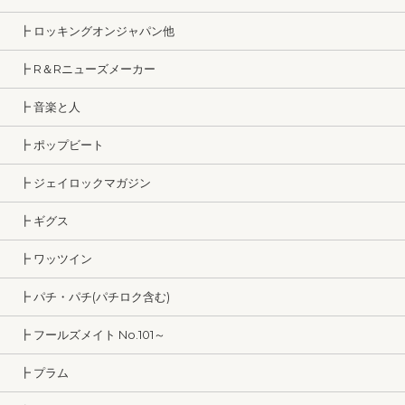
┣ ロッキングオンジャパン他
┣ R＆Rニューズメーカー
┣ 音楽と人
┣ ポップビート
┣ ジェイロックマガジン
┣ ギグス
┣ ワッツイン
┣ パチ・パチ(パチロク含む)
┣ フールズメイト No.101～
┣ プラム