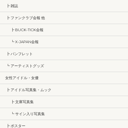
┣ 雑誌
┣ ファンクラブ会報 他
┣ BUCK-TICK会報
┗ X-JAPAN会報
┣ パンフレット
┗ アーティストグッズ
女性アイドル・女優
┣ アイドル写真集・ムック
┣ 文庫写真集
┗ サイン入り写真集
┣ ポスター