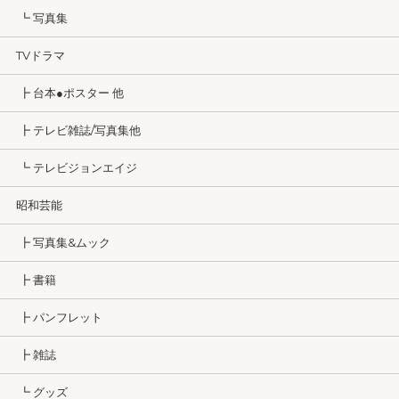
┗ 写真集
TVドラマ
┣ 台本●ポスター 他
┣ テレビ雑誌/写真集他
┗ テレビジョンエイジ
昭和芸能
┣ 写真集&ムック
┣ 書籍
┣ パンフレット
┣ 雑誌
┗ グッズ