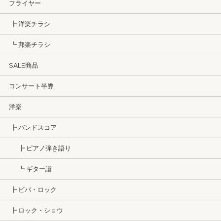
フライヤー
┣ 洋楽チラシ
┗ 邦楽チラシ
SALE商品
コンサート半券
洋楽
┣ バンドスコア
┣ ピアノ弾き語り
┗ ギター譜
┣ ビバ・ロック
┣ ロック・ショウ