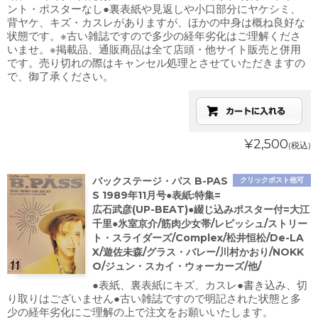
ント・ポスターなし●裏表紙や見返しや小口部分にヤケシミ、
背ヤケ、キズ・カスレがありますが、ほかの中身は概ね良好な
状態です。※古い雑誌ですので多少の経年劣化はご理解くださ
いませ。※掲載品、通販商品は全て店頭・他サイト販売と併用
です。売り切れの際はキャンセル処理とさせていただきますの
で、御了承ください。
¥2,500
(税込)
バックステージ・パス B-PAS
クリックポスト他可
S 1989年11月号●表紙:特集=
広石武彦(UP-BEAT)●綴じ込みポスター付=大江
千里●氷室京介/筋肉少女帯/レピッシュ/ストリー
ト・スライダーズ/Complex/松井恒松/De-LA
X/遊佐未森/グラス・バレー/川村かおり/NOKK
O/ジュン・スカイ・ウォーカーズ/他/
●表紙、裏表紙にキズ、カスレ●書き込み、切
り取りはございません●古い雑誌ですので明記された状態と多
少の経年劣化にご理解の上で注文をお願いいたします。