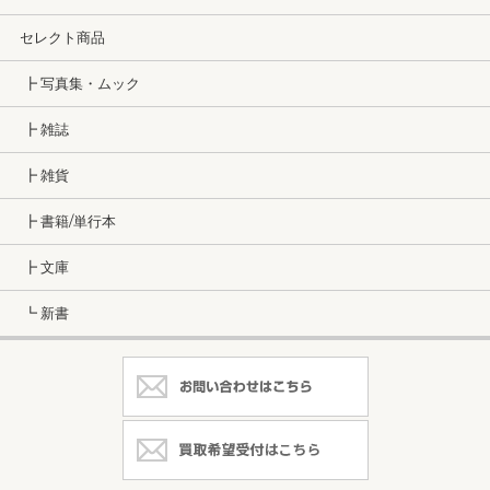
セレクト商品
┣ 写真集・ムック
┣ 雑誌
┣ 雑貨
┣ 書籍/単行本
┣ 文庫
┗ 新書