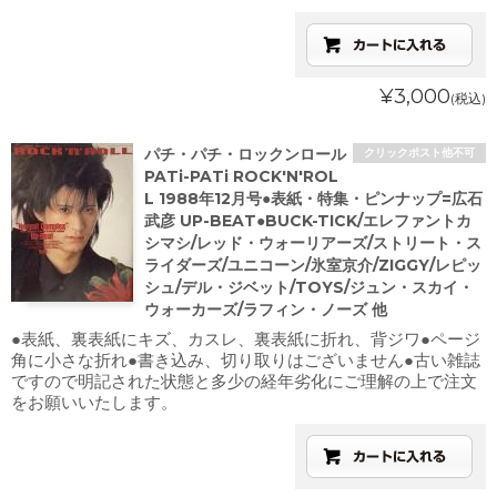
¥3,000
(税込)
パチ・パチ・ロックンロール
クリックポスト他不可
PATi-PATi ROCK'N'ROL
L 1988年12月号●表紙・特集・ピンナップ=広石
武彦 UP-BEAT●BUCK-TICK/エレファントカ
シマシ/レッド・ウォーリアーズ/ストリート・ス
ライダーズ/ユニコーン/氷室京介/ZIGGY/レピッ
シュ/デル・ジベット/TOYS/ジュン・スカイ・
ウォーカーズ/ラフィン・ノーズ 他
●表紙、裏表紙にキズ、カスレ、裏表紙に折れ、背ジワ●ページ
角に小さな折れ●書き込み、切り取りはございません●古い雑誌
ですので明記された状態と多少の経年劣化にご理解の上で注文
をお願いいたします。