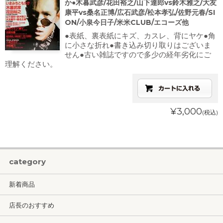
か●木暮武彦/花田裕之/山下達郎vs鈴木雅之/大友
康平vs桑名正博/広石武彦/松本孝弘/佐野元春/SI
ON/小泉今日子/米米CLUB/エコーズ他
●表紙、裏表紙にキズ、カスレ、背にヤケ●角
に小さな折れ●書き込み切り取りはございま
せん●古い雑誌ですので多少の経年劣化にご
理解ください。
¥3,000
(税込)
category
新着商品
店長のおすすめ