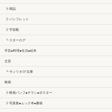
┣ 雑誌
┣ パンフレット
┣ 宇宙船
┗ スターログ
手芸●料理●生活●絵本
文芸
┗ サンリオSF文庫
映画
┣ 映画パンフ●チラシ●ポスター
┣ 写真集●ムック本●書籍