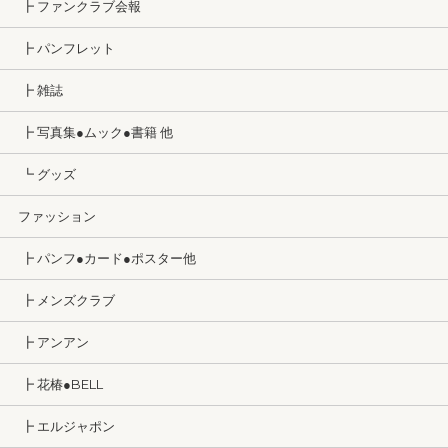
┣ ファンクラブ会報
┣ パンフレット
┣ 雑誌
┣ 写真集●ムック●書籍 他
┗ グッズ
ファッション
┣ パンフ●カード●ポスター他
┣ メンズクラブ
┣ アンアン
┣ 花椿●BELL
┣ エルジャポン