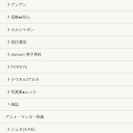
┣ アンアン
┣ 花椿●BELL
┣ エルジャポン
┣ 流行通信
┣ dansen 男子専科
┣ POPEYE
┣ クウネル/アルネ
┣ 写真集●ムック
┗ 雑誌
アニメ・マンガ・特撮
┣ ジュネ(JUNE)