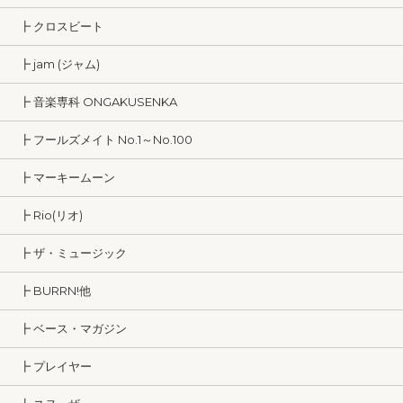
┣ クロスビート
┣ jam (ジャム)
┣ 音楽専科 ONGAKUSENKA
┣ フールズメイト No.1～No.100
┣ マーキームーン
┣ Rio(リオ)
┣ ザ・ミュージック
┣ BURRN!他
┣ ベース・マガジン
┣ プレイヤー