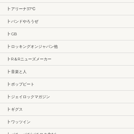
┣ アリーナ37℃
┣ バンドやろうぜ
┣ GB
┣ ロッキングオンジャパン他
┣ R＆Rニューズメーカー
┣ 音楽と人
┣ ポップビート
┣ ジェイロックマガジン
┣ ギグス
┣ ワッツイン