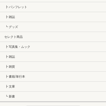
┣ パンフレット
┣ 雑誌
┗ グッズ
セレクト商品
┣ 写真集・ムック
┣ 雑誌
┣ 雑貨
┣ 書籍/単行本
┣ 文庫
┗ 新書