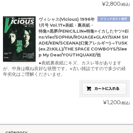
¥2,800
(税込)
ヴィシャス(Vicious) 1996年
クリックポスト他可
1月号 Vol.17●表紙・裏表紙・
特集=黒夢/PENICILLIN●特集=イカしたヤツ=Ei
ns:Vier/SOPHIA/ROUAGE●GLAY/SIAM SH
ADE/KEN/SCEANA(幻覚アレルギー)→TUSK
(ex.ZI:KILL)/THE SPACE COWBOYS/Slee
p My Dear/YOUTHQUAKE/他
●表紙裏表紙にキズ、カスレ等があります
が、中身は概ね良好な状態です。※古い雑誌ですので多少の経
年劣化はご理解くださいませ。
¥1,200
(税込)
category