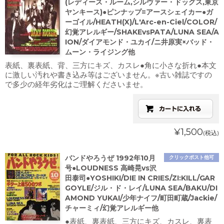
(レディース・ルーム,シルヴァー・ドッグス,東京
ヤンキース)●ピンナップ=アースシェイカー●ガ
ーゴイル/HEATH(X)/L'Arc-en-Ciel/COLOR/
幻覚アレルギー/SHAKEvsPATA/LUNA SEA/A
ION/ダイアモンド・ユカイ/ニ井原実×バッド・
ムーン・ライジング他
表紙、裏表紙、背、三方にキズ、カスレ●角に小さな折れ●本文
に激しい汚れや書き込み等はございません。※古い雑誌ですの
で多少の経年劣化はご理解くださいませ。
¥1,500
(税込)
バンドやろうぜ 1992年10月
クリックポスト他可
号●LOUDNESS 高崎晃vs沢
田泰司●YOSHIKI/DIE IN CRIES/ZI:KILL/GAR
GOYLE/ジル・ド・レイ/LUNA SEA/BAKU/DI
AMOND YUKAI/少年ナイフ/町田町蔵/Jackie/
チャーミィ/幻覚アレルギー他
●表紙、裏表紙、三方にキズ、カスレ、裏表