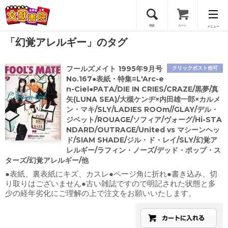
検索
カート
メニュー
「幻覚アレルギー」のタグ
会員登録
フールズメイト 1995年9月号
クリックポスト他可
ログイン
No.167●表紙・特集=L'Arc-e
n-Ciel●PATA/DIE IN CRIES/CRAZE/黒夢/真
矢(LUNA SEA)/大槻ケンヂ×内田雄一郎×カルメ
ン・マキ/SLY/LADIES ROOm//GLAY/デル・
ジベット/ROUAGE/ソフィア/ヴォーグ/Hi-STA
NDARD/OUTRAGE/United vs マシーンヘッ
ド/SIAM SHADE/ジル・ド・レイ/SLY/幻覚ア
レルギー/ラフィン・ノーズ/デッド・ポップ・ス
ターズ/幻覚アレルギー/他
●表紙、裏表紙にキズ、カスレ●ページ角に折れ●書き込み、切
り取りはございません●古い雑誌ですので明記された状態と多
少の経年劣化にご理解の上で注文をお願いいたします。