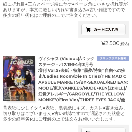
紙に折れ目●三方とページ端にヤケ●ページ角に小さな折れ等が
ありますが、本文に激しい汚れや書き込み※古い雑誌ですので
多少の経年劣化はご理解の上でご注文ください。
¥2,500
(税込)
ヴィシャス (Vicious)/バ ック
クリックポスト他可
ステージ・パス1994年3月号
増刊 Vol.5●表紙・特集=黒夢/特集=自由への疾
走/Ladies Room/Die In Cries/THE MAD C
APSULE MARKETS/BY-SEXUAL/REDIEAN;
MODE/東京YANKEES/NUDE●KEN(ZI:KILL)/
幻覚アレルギー/GARGOYLE/THE YELLOW
MONKEY/Eins:Vier/THREE EYES JACK/他
背表紙に少しイタミ●表紙、裏表紙にキズ、カスレ●書き込み、
切り取りはございません●古い雑誌ですので明記された状態と
多少の経年劣化にご理解の上で注文をお願いいたします。