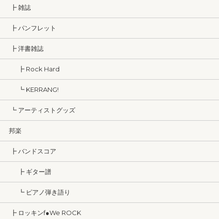
┣ 雑誌
┣ パンフレット
┣ 洋書雑誌
┣ Rock Hard
┗ KERRANG!
┗ アーティストグッズ
邦楽
┣ バンドスコア
┣ ギター譜
┗ ピアノ弾き語り
┣ ロッキンf●We ROCK