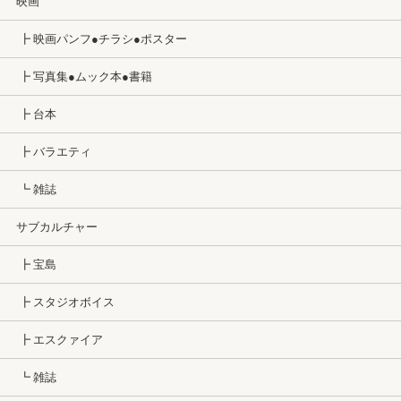
映画
┣ 映画パンフ●チラシ●ポスター
┣ 写真集●ムック本●書籍
┣ 台本
┣ バラエティ
┗ 雑誌
サブカルチャー
┣ 宝島
┣ スタジオボイス
┣ エスクァイア
┗ 雑誌