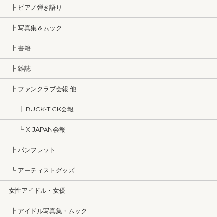
┣ ピアノ弾き語り
┣ 写真集＆ムック
┣ 書籍
┣ 雑誌
┣ ファンクラブ会報 他
┣ BUCK-TICK会報
┗ X-JAPAN会報
┣ パンフレット
┗ アーティストグッズ
女性アイドル・女優
┣ アイドル写真集・ムック