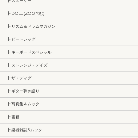
┣ スヌーザー
┣ DOLL (ZOO含む)
┣ リズム＆ドラムマガジン
┣ ビートレッグ
┣ キーボードスペシャル
┣ ストレンジ・デイズ
┣ ザ・ディグ
┣ ギター弾き語り
┣ 写真集＆ムック
┣ 書籍
┣ 楽器雑誌&ムック