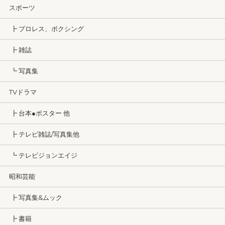
スポーツ
┣ プロレス、ボクシング
┣ 雑誌
┗ 写真集
TVドラマ
┣ 台本●ポスター 他
┣ テレビ雑誌/写真集他
┗ テレビジョンエイジ
昭和芸能
┣ 写真集&ムック
┣ 書籍