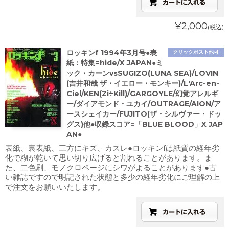
¥2,000
(税込)
ロッキンf 1994年3月号●表
クリックポスト他可
紙：特集=hide/X JAPAN●ミ
ック・カーンvsSUGIZO(LUNA SEA)/LOVIN
(吉井和哉 ザ・イエロー・モンキー)/L'Arc-en-
Ciel/KEN(Zi÷Kill)/GARGOYLE/幻覚アレルギ
ー/ダイアモンド・ユカイ/OUTRAGE/AION/ア
ースシェイカー/FUJITO(ザ・シルヴァー・ドッ
グス)他●収録スコア=「BLUE BLOOD」X JAP
AN●
表紙、裏表紙、三方にキズ、カスレ●ロッキンfは紙質の経年劣
化で糊が乾いて思い切り広げると割れることがあります。ま
た、二色刷、モノクロページにシワがよることがあります●古
い雑誌ですので明記された状態と多少の経年劣化にご理解の上
で注文をお願いいたします。