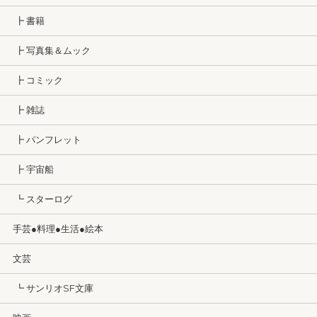
┣ 書籍
┣ 写真集＆ムック
┣ コミック
┣ 雑誌
┣ パンフレット
┣ 宇宙船
┗ スターログ
手芸●料理●生活●絵本
文芸
┗ サンリオSF文庫