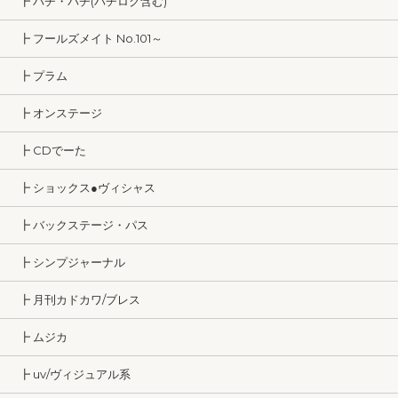
┣ パチ・パチ(パチロク含む)
┣ フールズメイト No.101～
┣ プラム
┣ オンステージ
┣ CDでーた
┣ ショックス●ヴィシャス
┣ バックステージ・パス
┣ シンプジャーナル
┣ 月刊カドカワ/ブレス
┣ ムジカ
┣ uv/ヴィジュアル系