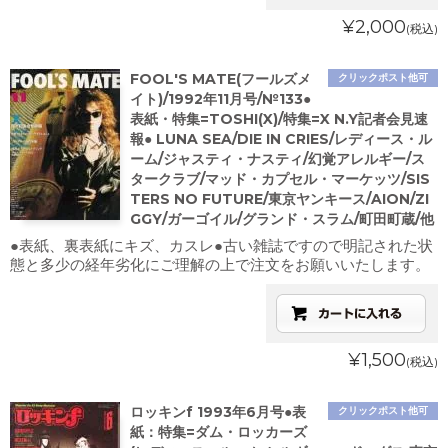
¥2,000
(税込)
FOOL'S MATE(フールズメ
クリックポスト他可
イト)/1992年11月号/№133●
表紙・特集=TOSHI(X)/特集=X N.Y記者会見速
報● LUNA SEA/DIE IN CRIES/レディース・ル
ーム/ジャスティ・ナスティ/幻覚アレルギー/ス
タークラブ/マッド・カプセル・マーケッツ/SIS
TERS NO FUTURE/東京ヤンキース/AION/ZI
GGY/ガーゴイル/グランド・スラム/町田町蔵/他
●表紙、裏表紙にキズ、カスレ●古い雑誌ですので明記された状
態と多少の経年劣化にご理解の上で注文をお願いいたします。
¥1,500
(税込)
ロッキンf 1993年6月号●表
クリックポスト他可
紙：特集=ダム・ロッカーズ