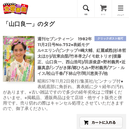
検索
カート
メニュー
「山口良一」のタグ
会員登録
週刊セブンティーン 1982年
クリックポスト他可
ログイン
11月2日号No.752●表紙モデ
ル=エリン/ピンナップ=嶋大輔、紅麗威甦(杉本哲
太ほか)/佐東由梨/竹本孝之/イモ欽トリオ(後藤
正、山口良一、西山浩司)/田原俊彦×野村義男×近
藤真彦/シブがき隊/郷ひろみ×野村義男/アン・ル
イス/松山千春/下林山守/岡川恵美子/他
昭和57年11月2日発行/集英社/ピンナップ付●
表紙底部に角折れ、裏表紙に少々経年の汚れ
があります。※古い雑誌ですので多少の経年劣化はご理解くだ
さいませ。※掲載品、通販商品は全て店頭・他サイト販売と併
用です。売り切れの際はキャンセル処理とさせていただきます
ので、御了承ください。