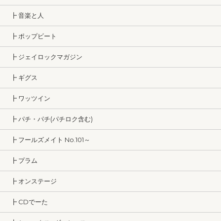
┣ 音楽と人
┣ ポップビート
┣ ジェイロックマガジン
┣ ギグス
┣ ワッツイン
┣ パチ・パチ(パチロク含む)
┣ フールズメイト No.101～
┣ プラム
┣ オンステージ
┣ CDでーた