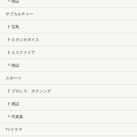
┗ 雑誌
サブカルチャー
┣ 宝島
┣ スタジオボイス
┣ エスクァイア
┗ 雑誌
スポーツ
┣ プロレス、ボクシング
┣ 雑誌
┗ 写真集
TVドラマ