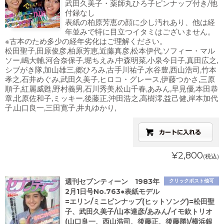
武田久美子・薬師丸ひろ子ピンナップ付き/他
付録なし
表紙の柏原芳恵の顔に少し汚れあり、他は経
年並みで特に目立つイタミはございません。
※古本のため多少の経年劣化はご理解ください。
松田聖子,田原俊彦,柏原芳恵,近藤真彦,松本伊代,ソフィー・マル
ソー,嶋大輔,河合奈保子,堀ちえみ,中森明菜,小泉今日子,真田広之,
シブがき隊,加山雄三,郷ひろみ,古手川祐子,水谷豊,西山浩司,竹本
孝之,石井めぐみ,武田久美子,ヒロコ・グレース,伊藤つかさ,三原
順子,紅麗威甦,野村義男,石川秀美,松山千春,あみん,早見優,本田恭
章,北原佐和子,ミッキー,後藤正,沖田浩之,高樹澪,益己健,岸本加代
子,山口良一,三田寛子,井丸ゆかり,
¥2,800
(税込)
週刊セブンティーン 1983年
クリックポスト他可
2月1日号No.763●表紙モデル
=エリン/ミニピンナップ(ヒットソング)=松田聖
子、武田久美子/山本達彦/あみん/イモ欽トリオ
(山口良一、西山浩司、後藤正、後藤勝)/横浜銀