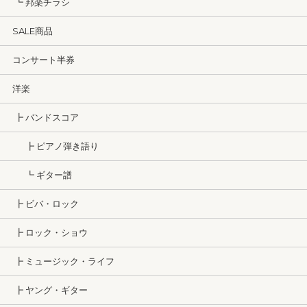
┗ 邦楽チラシ
SALE商品
コンサート半券
洋楽
┣ バンドスコア
┣ ピアノ弾き語り
┗ ギター譜
┣ ビバ・ロック
┣ ロック・ショウ
┣ ミュージック・ライフ
┣ ヤング・ギター