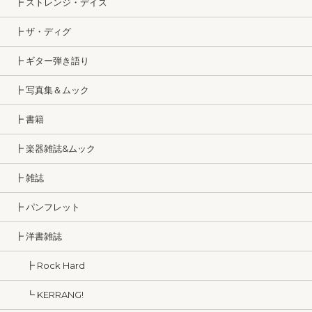
┣ ストレンジ・デイズ
┣ ザ・ディグ
┣ ギター弾き語り
┣ 写真集＆ムック
┣ 書籍
┣ 楽器雑誌&ムック
┣ 雑誌
┣ パンフレット
┣ 洋書雑誌
┣ Rock Hard
┗ KERRANG!