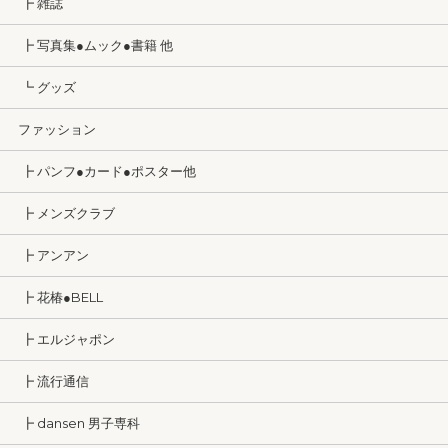
┣ 雑誌
┣ 写真集●ムック●書籍 他
┗ グッズ
ファッション
┣ パンフ●カード●ポスター他
┣ メンズクラブ
┣ アンアン
┣ 花椿●BELL
┣ エルジャポン
┣ 流行通信
┣ dansen 男子専科