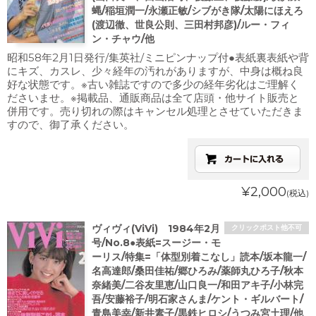
蝿/稲垣潤一/永瀬正敏/シブがき隊/太陽にほえろ
(渡辺徹、世良公則、三田村邦彦)/ルー・フィ
ン・チャウ/他
昭和58年2月1日発行/集英社/ミニピンナップ付●表紙裏表紙や背
にキズ、カスレ、少々経年の汚れがありますが、中身は概ね良
好な状態です。※古い雑誌ですので多少の経年劣化はご理解く
ださいませ。※掲載品、通販商品は全て店頭・他サイト販売と
併用です。売り切れの際はキャンセル処理とさせていただきま
すので、御了承ください。
¥2,000
(税込)
ヴィヴィ(ViVi) 1984年2月
クリックポスト他不可
号/No.8●表紙=スージー・モ
ーリス/特集=「体型別着こなし」読本/坂本龍一/
名高達郎/桑田佳祐/郷ひろみ/薬師丸ひろ子/秋本
奈緒美/二谷友里恵/山口良一/和田アキ子/小林完
吾/安藤裕子/明石家さんま/ケント・ギルバート/
青島美幸/新井素子/黒鉄ヒロシ/うつみ宮土理/他