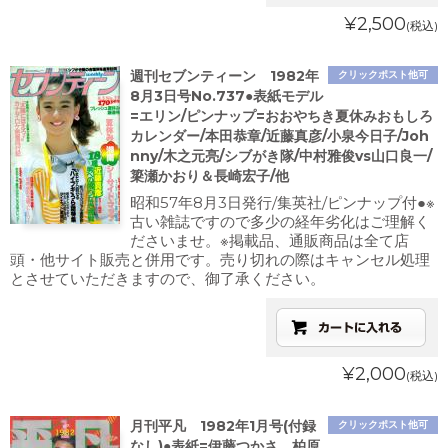
¥2,500
(税込)
週刊セブンティーン 1982年
クリックポスト他可
8月3日号No.737●表紙モデル
=エリン/ピンナップ=おおやちき夏休みおもしろ
カレンダー/本田恭章/近藤真彦/小泉今日子/Joh
nny/木之元亮/シブがき隊/中村雅俊vs山口良一/
簗瀬かおり＆長崎宏子/他
昭和57年8月3日発行/集英社/ピンナップ付●※
古い雑誌ですので多少の経年劣化はご理解く
ださいませ。※掲載品、通販商品は全て店
頭・他サイト販売と併用です。売り切れの際はキャンセル処理
とさせていただきますので、御了承ください。
¥2,000
(税込)
月刊平凡 1982年1月号(付録
クリックポスト他可
なし)●表紙=伊藤つかさ、柏原