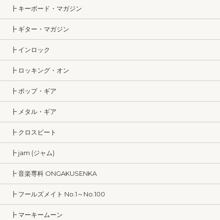
┣ キーボード・マガジン
┣ ギター・マガジン
┣ インロック
┣ ロッキング・オン
┣ ポップ・ギア
┣ メタル・ギア
┣ クロスビート
┣ jam (ジャム)
┣ 音楽専科 ONGAKUSENKA
┣ フールズメイト No.1～No.100
┣ マーキームーン