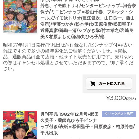
芳恵、イモ欽トリオ/センターピンナップ=河合奈
保子/ミニピンナップ＝松山千春、ブルック・シ
ールズ/イモ欽トリオ(長江健次、山口良一、西山
浩司)/伊藤つかさ/松本伊代/田原俊彦/松田聖子/
近藤真彦/錦織一清/シブがき隊/竹本孝之/岩崎良
美＆柏原よしえ/薬師丸ひろ子/他
昭和57年1月1日発行/平凡出版/※付録なし/ピンナップ付●※古い
雑誌ですので多少の経年劣化はご理解くださいませ。※掲載
品、通販商品は全て店頭・他サイト販売と併用です。売り切れ
の際はキャンセル処理とさせていただきますので、御了承くだ
さい。
¥3,000
(税込)
月刊平凡 1982年12月号●武田
クリックポスト他可
久美子・薬師丸ひろ子ピンナ
ップ付き/表紙＝松田聖子・田原俊彦・柏原芳恵/
平凡出版