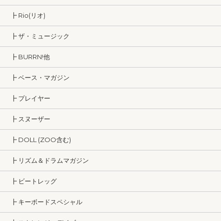
┣ Rio(リオ)
┣ ザ・ミュージック
┣ BURRN!他
┣ ベース・マガジン
┣ プレイヤー
┣ スヌーザー
┣ DOLL (ZOO含む)
┣ リズム＆ドラムマガジン
┣ ビートレッグ
┣ キーボードスペシャル