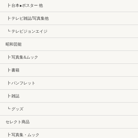
┣ 台本●ポスター 他
┣ テレビ雑誌/写真集他
┗ テレビジョンエイジ
昭和芸能
┣ 写真集&ムック
┣ 書籍
┣ パンフレット
┣ 雑誌
┗ グッズ
セレクト商品
┣ 写真集・ムック