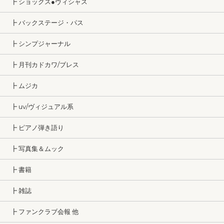
┣ ショックス●ヴィシャス
┣ バックステージ・パス
┣ シンプジャーナル
┣ 月刊カドカワ/ブレス
┣ ムジカ
┣ uv/ヴィジュアル系
┣ ピアノ弾き語り
┣ 写真集＆ムック
┣ 書籍
┣ 雑誌
┣ ファンクラブ会報 他