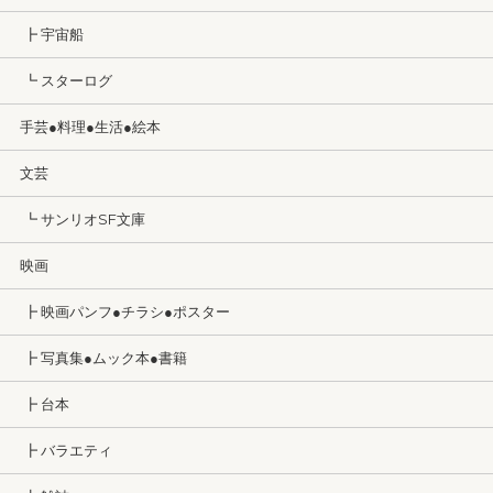
┣ 宇宙船
┗ スターログ
手芸●料理●生活●絵本
文芸
┗ サンリオSF文庫
映画
┣ 映画パンフ●チラシ●ポスター
┣ 写真集●ムック本●書籍
┣ 台本
┣ バラエティ