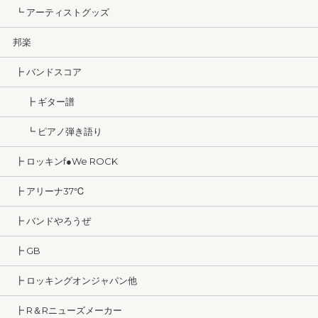
┗ アーティストグッズ
邦楽
┣ バンドスコア
┣ ギター譜
┗ ピアノ弾き語り
┣ ロッキンf●We ROCK
┣ アリーナ37℃
┣ バンドやろうぜ
┣ GB
┣ ロッキングオンジャパン他
┣ R＆Rニューズメーカー