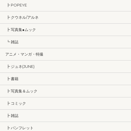
┣ POPEYE
┣ クウネル/アルネ
┣ 写真集●ムック
┗ 雑誌
アニメ・マンガ・特撮
┣ ジュネ(JUNE)
┣ 書籍
┣ 写真集＆ムック
┣ コミック
┣ 雑誌
┣ パンフレット