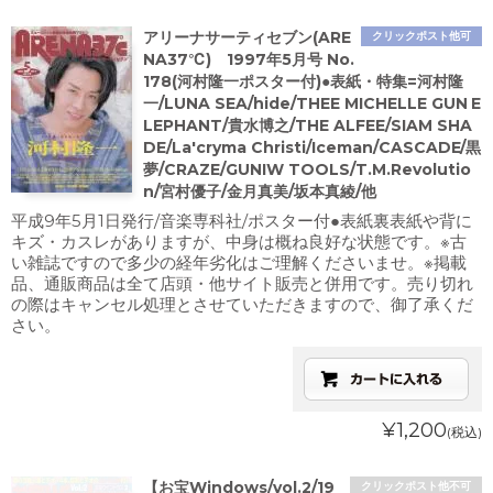
アリーナサーティセブン(ARE
クリックポスト他可
NA37℃) 1997年5月号 No.
178(河村隆一ポスター付)●表紙・特集=河村隆
一/LUNA SEA/hide/THEE MICHELLE GUN E
LEPHANT/貴水博之/THE ALFEE/SIAM SHA
DE/La'cryma Christi/Iceman/CASCADE/黒
夢/CRAZE/GUNIW TOOLS/T.M.Revolutio
n/宮村優子/金月真美/坂本真綾/他
平成9年5月1日発行/音楽専科社/ポスター付●表紙裏表紙や背に
キズ・カスレがありますが、中身は概ね良好な状態です。※古
い雑誌ですので多少の経年劣化はご理解くださいませ。※掲載
品、通販商品は全て店頭・他サイト販売と併用です。売り切れ
の際はキャンセル処理とさせていただきますので、御了承くだ
さい。
¥1,200
(税込)
【お宝Windows/vol.2/19
クリックポスト他不可