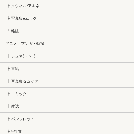
┣ クウネル/アルネ
┣ 写真集●ムック
┗ 雑誌
アニメ・マンガ・特撮
┣ ジュネ(JUNE)
┣ 書籍
┣ 写真集＆ムック
┣ コミック
┣ 雑誌
┣ パンフレット
┣ 宇宙船