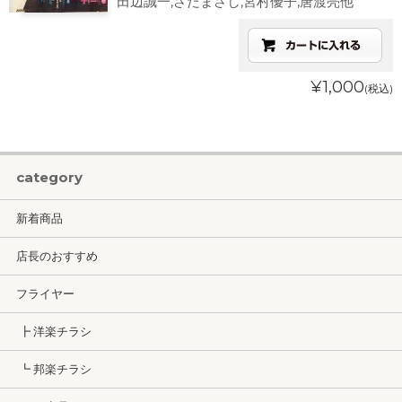
田辺誠一,さだまさし,宮村優子,唐渡亮他
¥1,000
(税込)
category
新着商品
店長のおすすめ
フライヤー
┣ 洋楽チラシ
┗ 邦楽チラシ