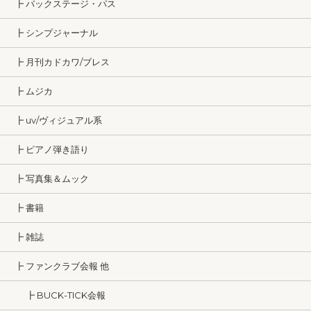
┣ バックステージ・パス
┣ シンプジャーナル
┣ 月刊カドカワ/ブレス
┣ ムジカ
┣ uv/ヴィジュアル系
┣ ピアノ弾き語り
┣ 写真集＆ムック
┣ 書籍
┣ 雑誌
┣ ファンクラブ会報 他
┣ BUCK-TICK会報