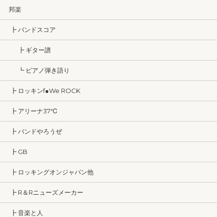
邦楽
┣ バンドスコア
┣ ギター譜
┗ ピアノ弾き語り
┣ ロッキンf●We ROCK
┣ アリーナ37℃
┣ バンドやろうぜ
┣ GB
┣ ロッキングオンジャパン他
┣ R＆Rニューズメーカー
┣ 音楽と人