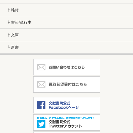
┣ 雑貨
┣ 書籍/単行本
┣ 文庫
┗ 新書