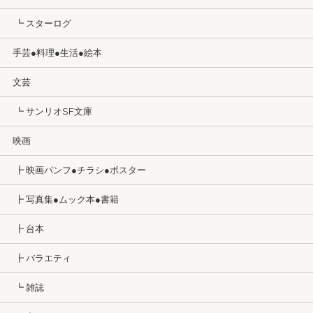
┗ スターログ
手芸●料理●生活●絵本
文芸
┗ サンリオSF文庫
映画
┣ 映画パンフ●チラシ●ポスター
┣ 写真集●ムック本●書籍
┣ 台本
┣ バラエティ
┗ 雑誌