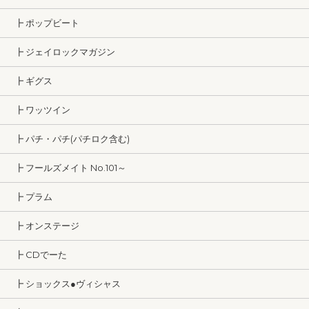
┣ ポップビート
┣ ジェイロックマガジン
┣ ギグス
┣ ワッツイン
┣ パチ・パチ(パチロク含む)
┣ フールズメイト No.101～
┣ プラム
┣ オンステージ
┣ CDでーた
┣ ショックス●ヴィシャス