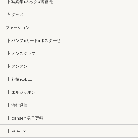
┣ 写真集●ムック●書籍 他
┗ グッズ
ファッション
┣ パンフ●カード●ポスター他
┣ メンズクラブ
┣ アンアン
┣ 花椿●BELL
┣ エルジャポン
┣ 流行通信
┣ dansen 男子専科
┣ POPEYE