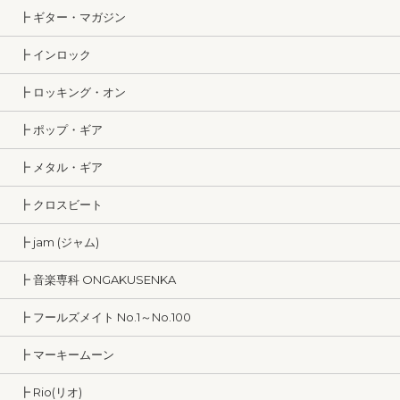
┣ ギター・マガジン
┣ インロック
┣ ロッキング・オン
┣ ポップ・ギア
┣ メタル・ギア
┣ クロスビート
┣ jam (ジャム)
┣ 音楽専科 ONGAKUSENKA
┣ フールズメイト No.1～No.100
┣ マーキームーン
┣ Rio(リオ)