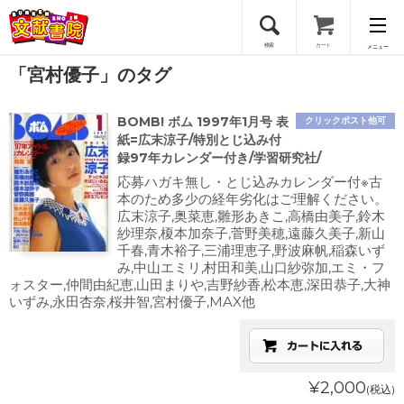
検索
カート
メニュー
「宮村優子」のタグ
会員登録
BOMB! ボム 1997年1月号 表
クリックポスト他可
ログイン
紙=広末涼子/特別とじ込み付
録97年カレンダー付き/学習研究社/
応募ハガキ無し・とじ込みカレンダー付※古
本のため多少の経年劣化はご理解ください。
広末涼子,奥菜恵,雛形あきこ,高橋由美子,鈴木
紗理奈,榎本加奈子,菅野美穂,遠藤久美子,新山
千春,青木裕子,三浦理恵子,野波麻帆,稲森いず
み,中山エミリ,村田和美,山口紗弥加,エミ・フ
ォスター,仲間由紀恵,山田まりや,吉野紗香,松本恵,深田恭子,大神
いずみ,永田杏奈,桜井智,宮村優子,MAX他
¥2,000
(税込)