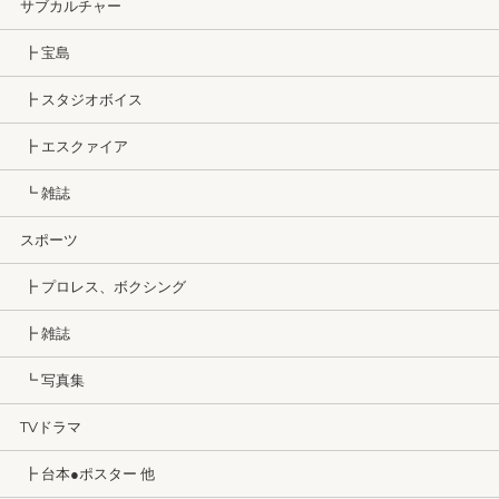
サブカルチャー
┣ 宝島
┣ スタジオボイス
┣ エスクァイア
┗ 雑誌
スポーツ
┣ プロレス、ボクシング
┣ 雑誌
┗ 写真集
TVドラマ
┣ 台本●ポスター 他