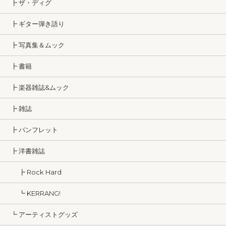
┣ ザ・ディグ
┣ ギター弾き語り
┣ 写真集＆ムック
┣ 書籍
┣ 楽器雑誌&ムック
┣ 雑誌
┣ パンフレット
┣ 洋書雑誌
┣ Rock Hard
┗ KERRANG!
┗ アーティストグッズ