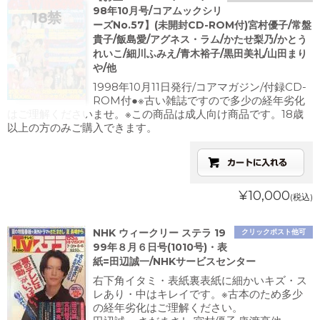
98年10月号/コアムックシリ
ーズNo.57】(未開封CD-ROM付)宮村優子/常盤
貴子/飯島愛/アグネス・ラム/かたせ梨乃/かとう
れいこ/細川ふみえ/青木裕子/黒田美礼/山田まり
や/他
1998年10月11日発行/コアマガジン/付録CD-
ROM付●※古い雑誌ですので多少の経年劣化
はご理解くださいませ。※この商品は成人向け商品です。18歳
以上の方のみご購入できます。
¥10,000
(税込)
NHK ウィークリー ステラ 19
クリックポスト他可
99年８月６日号(1010号)・表
紙=田辺誠一/NHKサービスセンター
右下角イタミ・表紙裏表紙に細かいキズ・ス
レあり・中はキレイです。※古本のため多少
の経年劣化はご理解ください。