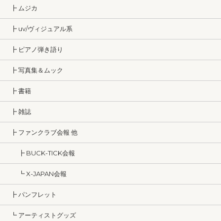
┣ ムジカ
┣ uv/ヴィジュアル系
┣ ピアノ弾き語り
┣ 写真集＆ムック
┣ 書籍
┣ 雑誌
┣ ファンクラブ会報 他
┣ BUCK-TICK会報
┗ X-JAPAN会報
┣ パンフレット
┗ アーティストグッズ