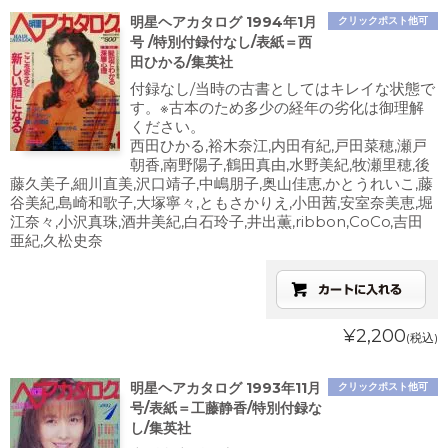
明星ヘアカタログ 1994年1月
クリックポスト他可
号 /特別付録付なし/表紙＝西
田ひかる/集英社
付録なし/当時の古書としてはキレイな状態で
す。※古本のため多少の経年の劣化は御理解
ください。
西田ひかる,裕木奈江,内田有紀,戸田菜穂,瀬戸
朝香,南野陽子,鶴田真由,水野美紀,牧瀬里穂,後
藤久美子,細川直美,沢口靖子,中嶋朋子,奥山佳恵,かとうれいこ,藤
谷美紀,島崎和歌子,大塚寧々,ともさかりえ,小田茜,安室奈美恵,堀
江奈々,小沢真珠,酒井美紀,白石玲子,井出薫,ribbon,CoCo,吉田
亜紀,久松史奈
¥2,200
(税込)
明星ヘアカタログ 1993年11月
クリックポスト他可
号/表紙＝工藤静香/特別付録な
し/集英社