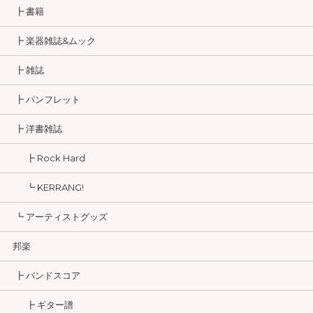
┣ 書籍
┣ 楽器雑誌&ムック
┣ 雑誌
┣ パンフレット
┣ 洋書雑誌
┣ Rock Hard
┗ KERRANG!
┗ アーティストグッズ
邦楽
┣ バンドスコア
┣ ギター譜