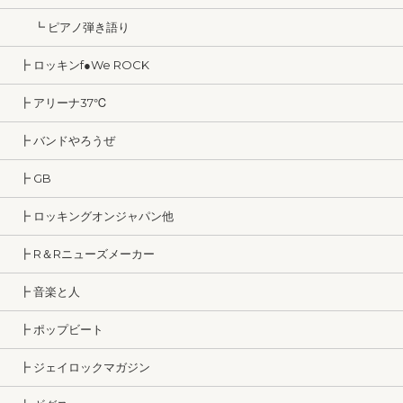
┗ ピアノ弾き語り
┣ ロッキンf●We ROCK
┣ アリーナ37℃
┣ バンドやろうぜ
┣ GB
┣ ロッキングオンジャパン他
┣ R＆Rニューズメーカー
┣ 音楽と人
┣ ポップビート
┣ ジェイロックマガジン