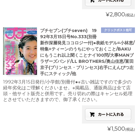
¥2,800
(税込)
プチセブン(プチseven) 19
クリックポスト他可
92年3月15日号No.333(別冊
新作深層発見ココロジー付)●表紙モデル=小林恵/
特集=ティーンのうちにやっておくこと/BAKU
にもうこれ以上聞くことナイ100問/大事MANブ
ラザーズバンド/LL BROTHERS/奥山佳恵/富田
京子(プリンセス・プリンセス)右手にえんぴつ左
手にスティック/他
1992年3月15日発行/小学館/別冊付●※古い雑誌ですので多少の
経年劣化はご理解くださいませ。※掲載品、通販商品は全て店
頭・他サイト販売と併用です。売り切れの際はキャンセル処理
とさせていただきますので、御了承ください。
¥1,500
(税込)