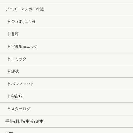
アニメ・マンガ・特撮
┣ ジュネ(JUNE)
┣ 書籍
┣ 写真集＆ムック
┣ コミック
┣ 雑誌
┣ パンフレット
┣ 宇宙船
┗ スターログ
手芸●料理●生活●絵本