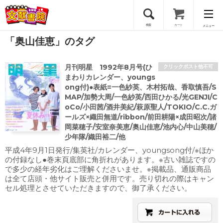
検索
カート
メニュー
「奥山佳恵」のタグ
会員登録
月刊明星 1992年8月号(ひ
クリックポスト他不可
ログイン
まわりカレンダー、youngs
ong付)●表紙=一色紗英、木村拓哉、香取慎吾/S
MAP/加勢大周/一色紗英/西田ひかる/光GENJI/C
oCo/小田茜/酒井美紀/萩原聖人/TOKIO/C.C.ガ
ールズ×織田無道/ribbon/前田耕陽×成田昭次/諸
岡菜穂子/安室奈美恵/奥山佳恵/池内心/中山美穂/
少年隊/織田裕二/他
平成4年9月1日発行/集英社/カレンダー、youngsong付/※ほか
の付録なし●巻末頁底部に角折れがあります。※古い雑誌ですの
で多少の経年劣化はご理解くださいませ。※掲載品、通販商品
は全て店頭・他サイト販売と併用です。売り切れの際はキャン
セル処理とさせていただきますので、御了承ください。