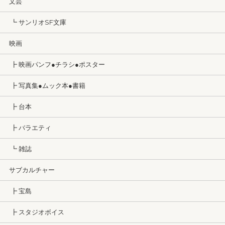
文芸
┗ サンリオSF文庫
映画
┣ 映画パンフ●チラシ●ポスター
┣ 写真集●ムック本●書籍
┣ 台本
┣ バラエティ
┗ 雑誌
サブカルチャー
┣ 宝島
┣ スタジオボイス