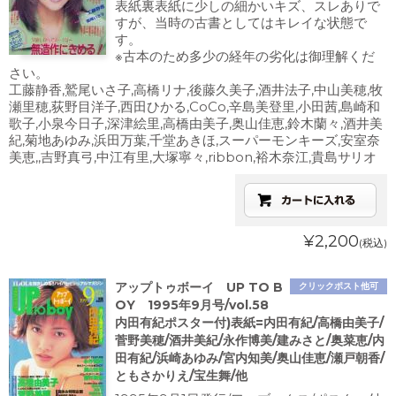
表紙裏表紙に少しの細かいキズ、スレありで
すが、当時の古書としてはキレイな状態で
す。
※古本のため多少の経年の劣化は御理解くだ
さい。
工藤静香,鷲尾いさ子,高橋リナ,後藤久美子,酒井法子,中山美穂,牧
瀬里穂,荻野目洋子,西田ひかる,CoCo,辛島美登里,小田茜,島崎和
歌子,小泉今日子,深津絵里,高橋由美子,奥山佳恵,鈴木蘭々,酒井美
紀,菊地あゆみ,浜田万葉,千堂あきほ,スーパーモンキーズ,安室奈
美恵,,吉野真弓,中江有里,大塚寧々,ribbon,裕木奈江,貴島サリオ
¥2,200
(税込)
アップトゥボーイ UP TO B
クリックポスト他可
OY 1995年9月号/vol.58
内田有紀ポスター付)表紙=内田有紀/高橋由美子/
菅野美穂/酒井美紀/永作博美/建みさと/奥菜恵/内
田有紀/浜崎あゆみ/宮内知美/奥山佳恵/瀬戸朝香/
ともさかりえ/宝生舞/他