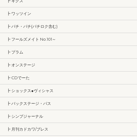
┣ ギグス
┣ ワッツイン
┣ パチ・パチ(パチロク含む)
┣ フールズメイト No.101～
┣ プラム
┣ オンステージ
┣ CDでーた
┣ ショックス●ヴィシャス
┣ バックステージ・パス
┣ シンプジャーナル
┣ 月刊カドカワ/ブレス