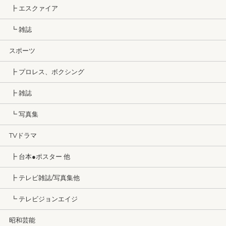
┣ エスクァイア
┗ 雑誌
スポーツ
┣ プロレス、ボクシング
┣ 雑誌
┗ 写真集
TVドラマ
┣ 台本●ポスター 他
┣ テレビ雑誌/写真集他
┗ テレビジョンエイジ
昭和芸能