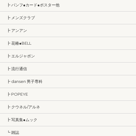
┣ パンフ●カード●ポスター他
┣ メンズクラブ
┣ アンアン
┣ 花椿●BELL
┣ エルジャポン
┣ 流行通信
┣ dansen 男子専科
┣ POPEYE
┣ クウネル/アルネ
┣ 写真集●ムック
┗ 雑誌