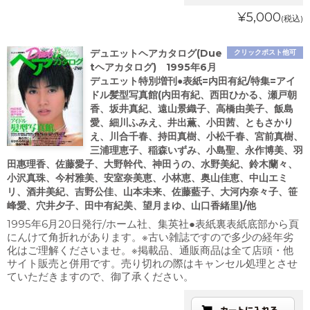
¥5,000
(税込)
デュエットヘアカタログ(Due
クリックポスト他可
tヘアカタログ) 1995年6月
デュエット特別増刊●表紙=内田有紀/特集=アイ
ドル髪型写真館(内田有紀、西田ひかる、瀬戸朝
香、坂井真紀、遠山景織子、高橋由美子、飯島
愛、細川ふみえ、井出薫、小田茜、ともさかり
え、川合千春、持田真樹、小松千春、宮前真樹、
三浦理恵子、稲森いずみ、小島聖、永作博美、羽
田惠理香、佐藤愛子、大野幹代、神田うの、水野美紀、鈴木蘭々、
小沢真珠、今村雅美、安室奈美恵、小林恵、奥山佳恵、中山エミ
リ、酒井美紀、吉野公佳、山本未来、佐藤藍子、大河内奈々子、笹
峰愛、穴井夕子、田中有紀美、望月まゆ、山口香緒里)/他
1995年6月20日発行/ホーム社、集英社●表紙裏表紙底部から頁
にんけて角折れがあります。※古い雑誌ですので多少の経年劣
化はご理解くださいませ。※掲載品、通販商品は全て店頭・他
サイト販売と併用です。売り切れの際はキャンセル処理とさせ
ていただきますので、御了承ください。