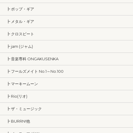
┣ ポップ・ギア
┣ メタル・ギア
┣ クロスビート
┣ jam (ジャム)
┣ 音楽専科 ONGAKUSENKA
┣ フールズメイト No.1～No.100
┣ マーキームーン
┣ Rio(リオ)
┣ ザ・ミュージック
┣ BURRN!他