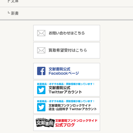
┣ 文庫
┗ 新書