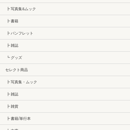
┣ 写真集&ムック
┣ 書籍
┣ パンフレット
┣ 雑誌
┗ グッズ
セレクト商品
┣ 写真集・ムック
┣ 雑誌
┣ 雑貨
┣ 書籍/単行本